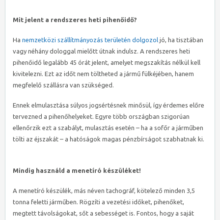
Mit jelent a rendszeres heti pihenőidő?
Ha
nemzetközi szállítmányozás területén dolgozol
jó, ha tisztában
vagy néhány dologgal mielőtt útnak indulsz. A rendszeres heti
pihenőidő legalább 45 órát jelent, amelyet megszakítás nélkül kell
kivitelezni. Ezt az időt nem töltheted a jármű fülkéjében, hanem
megfelelő szállásra van szükséged.
Ennek elmulasztása súlyos jogsértésnek minősül, így érdemes előre
tervezned a pihenőhelyeket. Egyre több országban szigorúan
ellenőrzik ezt a szabályt, mulasztás esetén – ha a sofőr a járműben
tölti az éjszakát – a hatóságok magas pénzbírságot szabhatnak ki.
Mindig használd a menetíró készüléket!
A menetíró készülék, más néven tachográf, kötelező minden 3,5
tonna feletti járműben. Rögzíti a vezetési időket, pihenőket,
megtett távolságokat, sőt a sebességet is. Fontos, hogy a saját