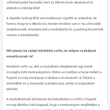
sofőrkártyádat használd, mert az ellenőrzések alkalmával az
adatokra szükség lehet.
A digitális tachográfok automatikusan rögzítik az adatokat, de
fontos, hogy te is ellenőrizd, minden rendben van-e. Ha a készülék
meghibásodik, értesíteni kell a munkáltatót és a javításig kézzel kell
vezetni a menetlevelet.
Mit jelent, ha valaki kiküldött sofőr, és milyen szabályok
vonatkoznak rá?
Kiküldött sofőr az, akit a munkáltató ideiglenesen egy másik
országba küld munkavégzésre. Ebben az esetben a hazai mellett a
fogadó ország munkajogi szabályai is érvényesek rá, főként a
minimálbér és a munkaidő szabályozása, amely országonként
eltérhet.
A munkáltatónak előzetesen be kell jelenteni a sofőrt a fogadó
ország illetékes hatóságainál, hogy a munkavégzés megfeleljen a