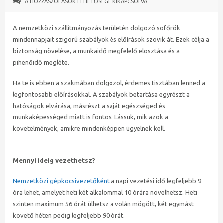
NEMZETKÖZI
A HOZZÁSZÓLÁSOK LEHETŐSÉGE KIKAPCSOLVA
SZÁLLÍTMÁNYOZÁS:
MILYEN
A nemzetközi szállítmányozás területén dolgozó sofőrök
SZABÁLYOK
mindennapjait szigorú szabályok és előírások szövik át. Ezek célja a
VONATKOZNAK
biztonság növelése, a munkaidő megfelelő elosztása és a
A
pihenőidő megléte.
SOFŐRÖKRE?
BEJEGYZÉSHEZ
Ha te is ebben a szakmában dolgozol, érdemes tisztában lenned a
legfontosabb előírásokkal. A szabályok betartása egyrészt a
hatóságok elvárása, másrészt a saját egészséged és
munkaképességed miatt is fontos. Lássuk, mik azok a
követelmények, amikre mindenképpen ügyelnek kell.
Mennyi ideig vezethetsz?
Nemzetközi gépkocsivezetőként
a napi vezetési idő legfeljebb 9
óra lehet, amelyet heti két alkalommal 10 órára növelhetsz. Heti
szinten maximum 56 órát ülhetsz a volán mögött, két egymást
követő héten pedig legfeljebb 90 órát.