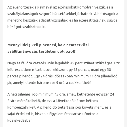
Az ellenőrzések alkalmával az előírásokat komolyan veszik, és a
szabálytalanságok szigorú büntetésekkel járhatnak. A hatóságok a
menetíró készülék adatait vizsgálják, és ha eltérést találnak, súlyos
bírságot szabhatnak ki.
Mennyi ideig kell pihenned, ha a nemzetközi
szállítmányozás területén dolgozol?
Négy és fél óra vezetés után legalább 45 perc szünet szükséges. Ezt
két részletben is tarthatod: először egy 15 perces, majd egy 30
perces pihenőt. Egy 24 órás időszakban minimum 11 óra pihenőidő
jár, amely hetente háromszor 9 órára csökkenthető.
A heti pihenési idő minimum 45 óra, amely kéthetente egyszer 24
órára mérsékelhető, de ezt a következő három hétben
kompenzálni kell. A pihenőidő betartása jogi követelmény, és a
saját érdeked is, hiszen a figyelem fenntartása fontos a
közlekedésben.