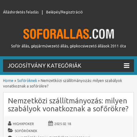
Álláshirdetés feladás
Belépés/Regisztráció
Sofőr állás, gépjárművezető állás, gépkocsivezető állások 2011 óta
JOGOSÍTVÁNY KATEGÓRIÁK
Home
»
Sofőröknek
»
Nemzetközi szállítmányozás: milyen szabályok
vonatkoznak a sofőrökre?
Nemzetközi szállítmányozás: milyen
szabályok vonatkoznak a sofőrökre?
HIGHXPOKER
2025.02.18.
SOFŐRÖKNEK