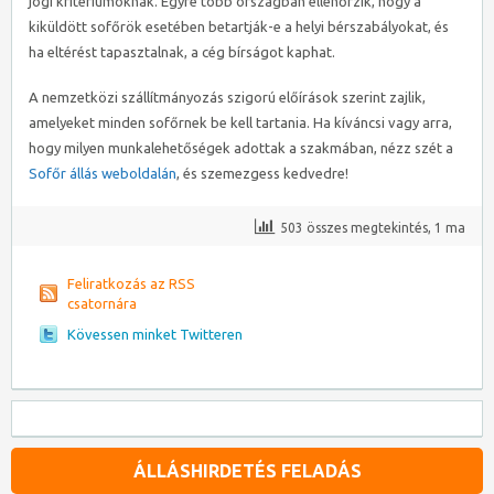
jogi kritériumoknak. Egyre több országban ellenőrzik, hogy a
kiküldött sofőrök esetében betartják-e a helyi bérszabályokat, és
ha eltérést tapasztalnak, a cég bírságot kaphat.
A nemzetközi szállítmányozás szigorú előírások szerint zajlik,
amelyeket minden sofőrnek be kell tartania. Ha kíváncsi vagy arra,
hogy milyen munkalehetőségek adottak a szakmában, nézz szét a
Sofőr állás weboldalán
, és szemezgess kedvedre!
503 összes megtekintés, 1 ma
Feliratkozás az RSS
csatornára
Kövessen minket Twitteren
ÁLLÁSHIRDETÉS FELADÁS