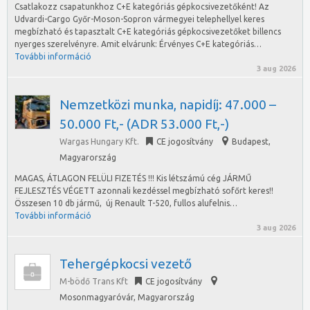
Csatlakozz csapatunkhoz C+E kategóriás gépkocsivezetőként! Az
Udvardi-Cargo Győr-Moson-Sopron vármegyei telephellyel keres
megbízható és tapasztalt C+E kategóriás gépkocsivezetőket billencs
nyerges szerelvényre. Amit elvárunk: Érvényes C+E kategóriás…
További információ
3 aug 2026
Nemzetközi munka, napidíj: 47.000 –
50.000 Ft,- (ADR 53.000 Ft,-)
Wargas Hungary Kft.
CE jogosítvány
Budapest
,
Magyarország
MAGAS, ÁTLAGON FELÜLI FIZETÉS !!! Kis létszámú cég JÁRMŰ
FEJLESZTÉS VÉGETT azonnali kezdéssel megbízható sofőrt keres!!
Összesen 10 db jármű, új Renault T-520, fullos alufelnis…
További információ
3 aug 2026
Tehergépkocsi vezető
M-bödő Trans Kft
CE jogosítvány
Mosonmagyaróvár
,
Magyarország