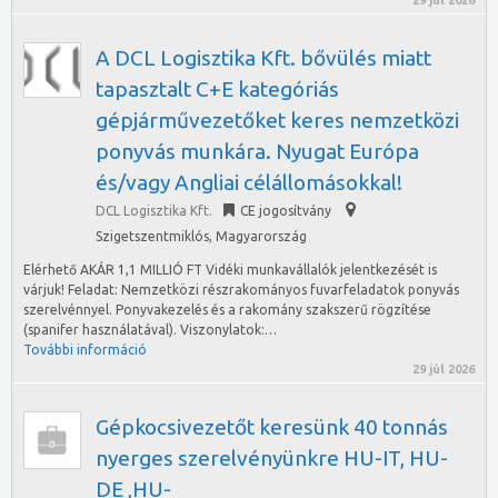
29 júl 2026
A DCL Logisztika Kft. bővülés miatt
tapasztalt C+E kategóriás
gépjárművezetőket keres nemzetközi
ponyvás munkára. Nyugat Európa
és/vagy Angliai célállomásokkal!
DCL Logisztika Kft.
CE jogosítvány
Szigetszentmiklós
,
Magyarország
Elérhető AKÁR 1,1 MILLIÓ FT Vidéki munkavállalók jelentkezését is
várjuk! Feladat: Nemzetközi részrakományos fuvarfeladatok ponyvás
szerelvénnyel. Ponyvakezelés és a rakomány szakszerű rögzítése
(spanifer használatával). Viszonylatok:…
További információ
29 júl 2026
Gépkocsivezetőt keresünk 40 tonnás
nyerges szerelvényünkre HU-IT, HU-
DE ,HU-