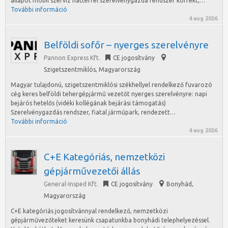
állapot mobil szerviz háttérrel szerelvénygazda rendszer korrekt,…
További információ
4 aug 2026
Belföldi sofőr – nyerges szerelvényre
Pannon Express Kft.
CE jogosítvány
Szigetszentmiklós
,
Magyarország
Magyar tulajdonú, szigetszentmiklósi székhellyel rendelkező fuvarozó
cég keres belföldi tehergépjármű vezetőt nyerges szerelvényre: napi
bejárós hetelős (vidéki kollégának bejárási támogatás)
Szerelvénygazdás rendszer, fiatal járműpark, rendezett…
További információ
4 aug 2026
C+E Kategóriás, nemzetközi
gépjárművezetői állás
General-Insped Kft.
CE jogosítvány
Bonyhád
,
Magyarország
C+E kategóriás jogosítvánnyal rendelkező, nemzetközi
gépjárművezőteket keresünk csapatunkba bonyhádi telephelyezéssel.