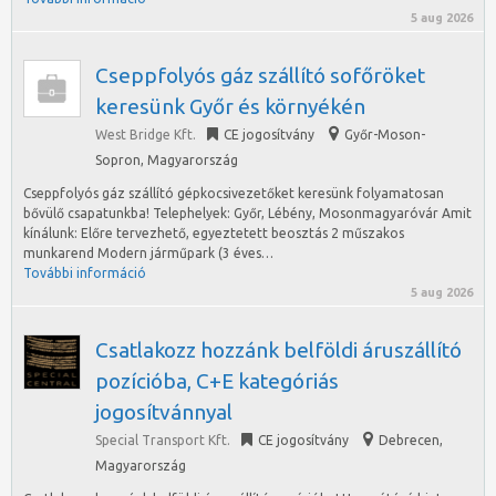
5 aug 2026
Cseppfolyós gáz szállító sofőröket
keresünk Győr és környékén
West Bridge Kft.
CE jogosítvány
Győr-Moson-
Sopron
,
Magyarország
Cseppfolyós gáz szállító gépkocsivezetőket keresünk folyamatosan
bővülő csapatunkba! Telephelyek: Győr, Lébény, Mosonmagyaróvár Amit
kínálunk: Előre tervezhető, egyeztetett beosztás 2 műszakos
munkarend Modern járműpark (3 éves…
További információ
5 aug 2026
Csatlakozz hozzánk belföldi áruszállító
pozícióba, C+E kategóriás
jogosítvánnyal
Special Transport Kft.
CE jogosítvány
Debrecen
,
Magyarország