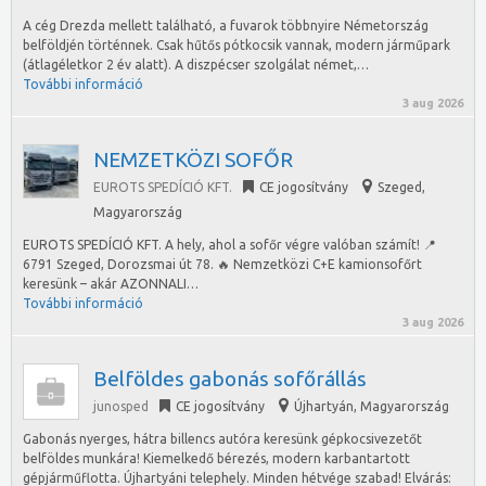
A cég Drezda mellett található, a fuvarok többnyire Németország
belföldjén történnek. Csak hűtős pótkocsik vannak, modern járműpark
(átlagéletkor 2 év alatt). A diszpécser szolgálat német,…
További információ
3 aug 2026
NEMZETKÖZI SOFŐR
EUROTS SPEDÍCIÓ KFT.
CE jogosítvány
Szeged
,
Magyarország
EUROTS SPEDÍCIÓ KFT. A hely, ahol a sofőr végre valóban számít! 📍
6791 Szeged, Dorozsmai út 78. 🔥 Nemzetközi C+E kamionsofőrt
keresünk – akár AZONNALI…
További információ
3 aug 2026
Belföldes gabonás sofőrállás
junosped
CE jogosítvány
Újhartyán
,
Magyarország
Gabonás nyerges, hátra billencs autóra keresünk gépkocsivezetőt
belföldes munkára! Kiemelkedő bérezés, modern karbantartott
gépjárműflotta. Újhartyáni telephely. Minden hétvége szabad! Elvárás: