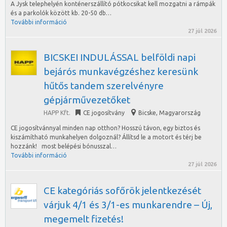
A Jysk telephelyén konténerszállító pótkocsikat kell mozgatni a rámpák
és a parkolók között kb. 20-50 db…
További információ
27 júl 2026
BICSKEI INDULÁSSAL belföldi napi
bejárós munkavégzéshez keresünk
hűtős tandem szerelvényre
gépjárművezetőket
HAPP Kft.
CE jogosítvány
Bicske
,
Magyarország
CE jogosítvánnyal minden nap otthon? Hosszú távon, egy biztos és
kiszámítható munkahelyen dolgoznál? Állítsd le a motort és térj be
hozzánk! most belépési bónusszal…
További információ
27 júl 2026
CE kategóriás sofőrök jelentkezését
várjuk 4/1 és 3/1-es munkarendre – Új,
megemelt fizetés!