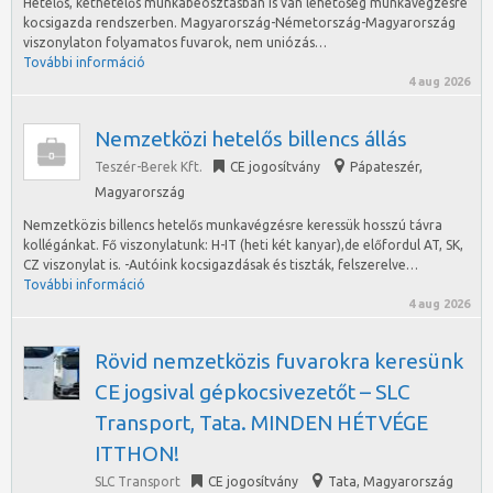
Hetelős, kéthetelős munkabeosztásban is van lehetőség munkavégzésre
kocsigazda rendszerben. Magyarország-Németország-Magyarország
viszonylaton folyamatos fuvarok, nem uniózás…
További információ
4 aug 2026
Nemzetközi hetelős billencs állás
Teszér-Berek Kft.
CE jogosítvány
Pápateszér
,
Magyarország
Nemzetközis billencs hetelős munkavégzésre keressük hosszú távra
kollégánkat. Fő viszonylatunk: H-IT (heti két kanyar),de előfordul AT, SK,
CZ viszonylat is. -Autóink kocsigazdásak és tiszták, felszerelve…
További információ
4 aug 2026
Rövid nemzetközis fuvarokra keresünk
CE jogsival gépkocsivezetőt – SLC
Transport, Tata. MINDEN HÉTVÉGE
ITTHON!
SLC Transport
CE jogosítvány
Tata
,
Magyarország