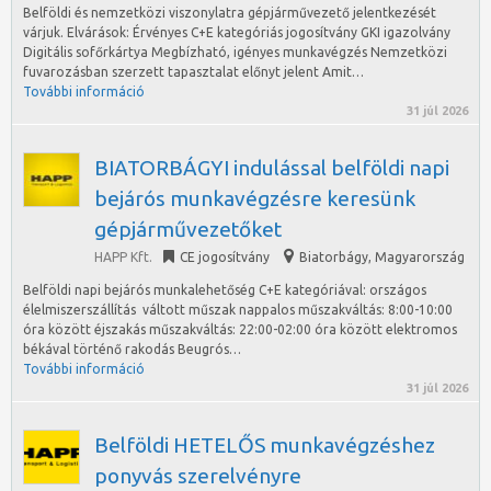
Belföldi és nemzetközi viszonylatra gépjárművezető jelentkezését
várjuk. Elvárások: Érvényes C+E kategóriás jogosítvány GKI igazolvány
Digitális sofőrkártya Megbízható, igényes munkavégzés Nemzetközi
fuvarozásban szerzett tapasztalat előnyt jelent Amit…
További információ
31 júl 2026
BIATORBÁGYI indulással belföldi napi
bejárós munkavégzésre keresünk
gépjárművezetőket
HAPP Kft.
CE jogosítvány
Biatorbágy
,
Magyarország
Belföldi napi bejárós munkalehetőség C+E kategóriával: országos
élelmiszerszállítás váltott műszak nappalos műszakváltás: 8:00-10:00
óra között éjszakás műszakváltás: 22:00-02:00 óra között elektromos
békával történő rakodás Beugrós…
További információ
31 júl 2026
Belföldi HETELŐS munkavégzéshez
ponyvás szerelvényre