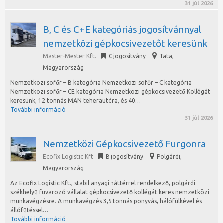
31 júl 2026
B, C és C+E kategóriás jogosítvánnyal
nemzetközi gépkocsivezetőt keresünk
Master-Mester Kft.
C jogosítvány
Tata
,
Magyarország
Nemzetközi sofőr – B kategória Nemzetközi sofőr – C kategória
Nemzetközi sofőr – CE kategória Nemzetközi gépkocsivezető Kollégát
keresünk, 12 tonnás MAN teherautóra, és 40…
További információ
31 júl 2026
Nemzetközi Gépkocsivezető Furgonra
Ecofix Logistic Kft
B jogosítvány
Polgárdi
,
Magyarország
Az Ecofix Logistic Kft., stabil anyagi háttérrel rendelkező, polgárdi
székhelyű fuvarozó vállalat gépkocsivezető kollégát keres nemzetközi
munkavégzésre. A munkavégzés 3,5 tonnás ponyvás, hálófülkével és
állófűtéssel…
További információ