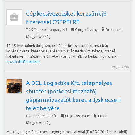
Gépkocsivezetőket keresünk jó
fizetéssel CSEPELRE
TGK Express Hungary Kft
C jogosítvány
Budapest
,
Magyarország
10-15 éve nálunk dolgozó, családias kis csapatba keressük új
kollégáinkat C kategóriával és GKI-val áruterítői munkára, csepeli
telephelyre elsősorban Dél-Pest környékéről. Jó légkör, gyors fel-…
További információ
28 júl 2026
A DCL Logisztika Kft. telephelyes
shunter (pótkocsi mozgató)
gépjárművezetőt keres a Jysk ecseri
telephelyére
DCL Logisztika Kft.
CE jogosítvány
Ecser
,
Magyarország
Munka jellege: Elektromos nyerges vontatóval (DAF XF 2017-es modell)