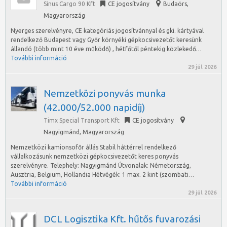
Sinus Cargo 90 Kft
CE jogosítvány
Budaörs
,
Magyarország
Nyerges szerelvényre, CE kategóriás jogosítvánnyal és gki. kártyával
rendelkező Budapest vagy Győr környéki gépkocsivezetőt keresünk
állandó (több mint 10 éve működő) , hétfőtől péntekig közlekedő…
További információ
29 júl 2026
Nemzetközi ponyvás munka
(42.000/52.000 napidíj)
Timx Special Transport Kft
CE jogosítvány
Nagyigmánd
,
Magyarország
Nemzetközi kamionsofőr állás Stabil háttérrel rendelkező
vállalkozásunk nemzetközi gépkocsivezetőt keres ponyvás
szerelvényre. Telephely: Nagyigmánd Útvonalak: Németország,
Ausztria, Belgium, Hollandia Hétvégék: 1 max. 2 kint (szombati…
További információ
29 júl 2026
DCL Logisztika Kft. hűtős fuvarozási