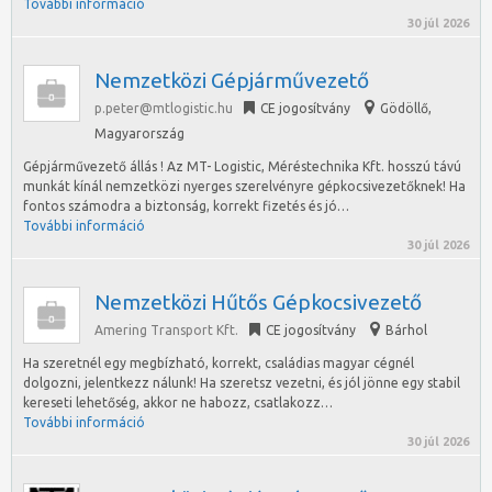
További információ
30 júl 2026
Nemzetközi Gépjárművezető
p.peter@mtlogistic.hu
CE jogosítvány
Gödöllő
,
Magyarország
Gépjárművezető állás ! Az MT- Logistic, Méréstechnika Kft. hosszú távú
munkát kínál nemzetközi nyerges szerelvényre gépkocsivezetőknek! Ha
fontos számodra a biztonság, korrekt fizetés és jó…
További információ
30 júl 2026
Nemzetközi Hűtős Gépkocsivezető
Amering Transport Kft.
CE jogosítvány
Bárhol
Ha szeretnél egy megbízható, korrekt, családias magyar cégnél
dolgozni, jelentkezz nálunk! Ha szeretsz vezetni, és jól jönne egy stabil
kereseti lehetőség, akkor ne habozz, csatlakozz…
További információ
30 júl 2026