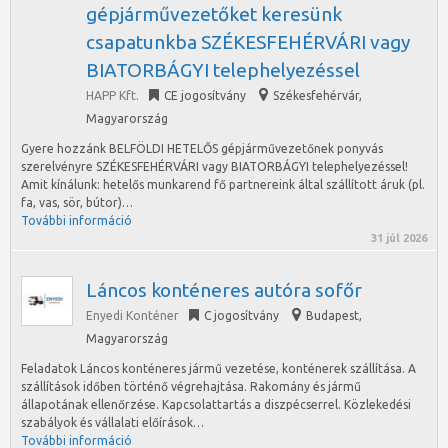
gépjárművezetőket keresünk
csapatunkba SZÉKESFEHÉRVÁRI vagy
BIATORBÁGYI telephelyezéssel
HAPP Kft.
CE jogosítvány
Székesfehérvár
,
Magyarország
Gyere hozzánk BELFÖLDI HETELŐS gépjárművezetőnek ponyvás
szerelvényre SZÉKESFEHÉRVÁRI vagy BIATORBÁGYI telephelyezéssel!
Amit kínálunk: hetelős munkarend fő partnereink által szállított áruk (pl.
fa, vas, sör, bútor)…
További információ
31 júl 2026
Láncos konténeres autóra sofőr
Enyedi Konténer
C jogosítvány
Budapest
,
Magyarország
Feladatok Láncos konténeres jármű vezetése, konténerek szállítása. A
szállítások időben történő végrehajtása. Rakomány és jármű
állapotának ellenőrzése. Kapcsolattartás a diszpécserrel. Közlekedési
szabályok és vállalati előírások…
További információ