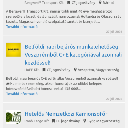
Bergwerff Transport Kft.
CE jogosítvány
Bárhol
A Bergwerff Transport Kft. immár több mint 40 éve meghatározó
szereplője a közúti és légi szállítmányozásnak Hollandia és Olaszország
között. Magas színvonalú szolgáltatásainkat és kiterjedt…
További információ
27 júl 2026
Belföldi napi bejárós munkalehetőség
Veszprémből C+E kategóriával azonnali
kezdéssel!
HAPP Kft.
CE jogosítvány
Veszprém
,
Magyarország
Belföldi, napi bejárós C+E sofőr állás Veszprémből azonnali kezdéssel!
🚛 Ha mindez nem elég, akkor honoráljuk az idődet belépési
bónuszként! Belépési bónusz: nettó 138 000!…
További információ
27 júl 2026
Hetelős Nemzetközi Kamionsofőr
Raab Cargo Kft
CE jogosítvány
Győr
,
Magyarország