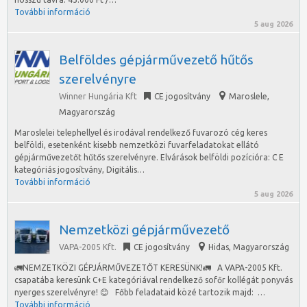
További információ
5 aug 2026
Belföldes gépjárművezető hűtős
szerelvényre
Winner Hungária Kft
CE jogosítvány
Maroslele
,
Magyarország
Maroslelei telephellyel és irodával rendelkező fuvarozó cég keres
belföldi, esetenként kisebb nemzetközi fuvarfeladatokat ellátó
gépjárművezetőt hűtős szerelvényre. Elvárások belföldi pozícióra: C E
kategóriás jogosítvány, Digitális…
További információ
5 aug 2026
Nemzetközi gépjárművezető
VAPA-2005 Kft.
CE jogosítvány
Hidas
,
Magyarország
🚛NEMZETKÖZI GÉPJÁRMŰVEZETŐT KERESÜNK!🚛 A VAPA-2005 Kft.
csapatába keresünk C+E kategóriával rendelkező sofőr kollégát ponyvás
nyerges szerelvényre! 😊 Főbb feladataid közé tartozik majd: …
További információ