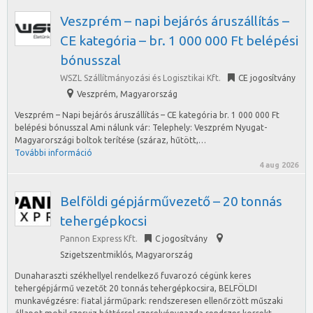
Veszprém – napi bejárós áruszállítás –
CE kategória – br. 1 000 000 Ft belépési
bónusszal
WSZL Szállítmányozási és Logisztikai Kft.
CE jogosítvány
Veszprém
,
Magyarország
Veszprém – Napi bejárós áruszállítás – CE kategória br. 1 000 000 Ft
belépési bónusszal Ami nálunk vár: Telephely: Veszprém Nyugat-
Magyarországi boltok terítése (száraz, hűtött,…
További információ
4 aug 2026
Belföldi gépjárművezető – 20 tonnás
tehergépkocsi
Pannon Express Kft.
C jogosítvány
Szigetszentmiklós
,
Magyarország
Dunaharaszti székhellyel rendelkező fuvarozó cégünk keres
tehergépjármű vezetőt 20 tonnás tehergépkocsira, BELFÖLDI
munkavégzésre: fiatal járműpark: rendszeresen ellenőrzött műszaki