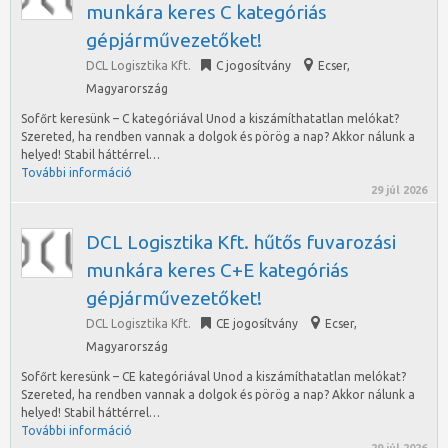
munkára keres C kategóriás
gépjárművezetőket!
DCL Logisztika Kft.
C jogosítvány
Ecser
,
Magyarország
Sofőrt keresünk – C kategóriával Unod a kiszámíthatatlan melókat?
Szereted, ha rendben vannak a dolgok és pörög a nap? Akkor nálunk a
helyed! Stabil háttérrel…
További információ
29 júl 2026
DCL Logisztika Kft. hűtős fuvarozási
munkára keres C+E kategóriás
gépjárművezetőket!
DCL Logisztika Kft.
CE jogosítvány
Ecser
,
Magyarország
Sofőrt keresünk – CE kategóriával Unod a kiszámíthatatlan melókat?
Szereted, ha rendben vannak a dolgok és pörög a nap? Akkor nálunk a
helyed! Stabil háttérrel…
További információ