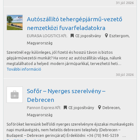
31 júl 2026
Autószállító tehergépjármű-vezető
nemzetközi fuvarfeladatokra
EURASIA LOGISTICS Kft.
CE jogosítvány
Esztergom
,
Magyarország
Szeretnél egy különleges, jól fizető és hosszú távon is biztos
gépjárművezetői munkát? Ha vonz az autószállítás világa, nálunk
megtalálhatod a helyed: modern járműparkkal, tervezhető heti…
További információ
30 júl 2026
Sofőr – Nyerges szerelvény –
Debrecen
Pannon Express Kft
CE jogosítvány
Debrecen
,
Magyarország
Sofőröket keresünk belföldi nyerges szerelvényre éjszakai munkavégzés
napi munkavégzés, nem hetelős debreceni telephely (Debrecen –
Budapest – Debrecen gerincjárat) Érdeklődni: +36 (70) 945-5259 …