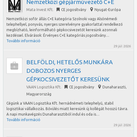
Nemzetközi gépjármúvezető C+E
Mata Invest Kft.
CE jogosítvány
Nyugat-Európa
Nemzetközi sofőr állás C+E kategória Szolnoki vagy Alsónémedi
telephellyel, ponyvás, nyerges szerelvényre gyakorlattal rendelkező
megbízható, leinformálható gépkocsivezetőt keresünk azonnali
kezdéssel. Elvárások: Érvényes C+E kategóriás jogosítvány…
További információ
29 júl 2026
BELFÖLDI, HETELŐS MUNKÁRA
DOBOZOS NYERGES
GÉPKOCSIVEZETŐT KERESÜNK
VAAN Logisztika Kft.
CE jogosítvány
Dunaharaszti
,
Magyarország
Cégünk a VAAN Logisztika Kft. hernádnémeti telephelyű, stabil
logisztikai vállalkozás. Bővülés miatt keresünk új kollégát hosszú távra.
A napi munkavégzés Dunaharasztiból indul és oda is…
További információ
29 júl 2026