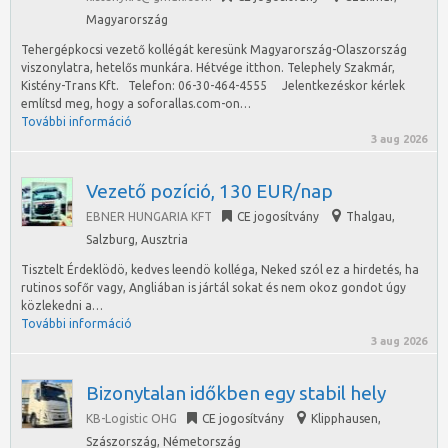
Magyarország
Tehergépkocsi vezető kollégát keresünk Magyarország-Olaszország
viszonylatra, hetelős munkára. Hétvége itthon. Telephely Szakmár,
Kistény-Trans Kft. Telefon: 06-30-464-4555 Jelentkezéskor kérlek
említsd meg, hogy a soforallas.com-on…
További információ
3 aug 2026
Vezető pozíció, 130 EUR/nap
EBNER HUNGARIA KFT
CE jogosítvány
Thalgau
,
Salzburg, Ausztria
Tisztelt Érdeklödö, kedves leendö kolléga, Neked szól ez a hirdetés, ha
rutinos sofőr vagy, Angliában is jártál sokat és nem okoz gondot úgy
közlekedni a…
További információ
3 aug 2026
Bizonytalan időkben egy stabil hely
KB-Logistic OHG
CE jogosítvány
Klipphausen
,
Szászország, Németország