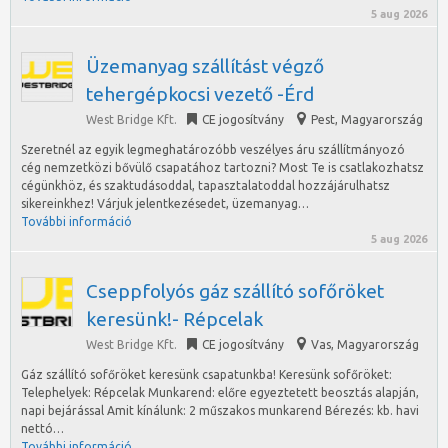
5 aug 2026
Üzemanyag szállítást végző
tehergépkocsi vezető -Érd
West Bridge Kft.
CE jogosítvány
Pest
,
Magyarország
Szeretnél az egyik legmeghatározóbb veszélyes áru szállítmányozó
cég nemzetközi bővülő csapatához tartozni? Most Te is csatlakozhatsz
cégünkhöz, és szaktudásoddal, tapasztalatoddal hozzájárulhatsz
sikereinkhez! Várjuk jelentkezésedet, üzemanyag…
További információ
5 aug 2026
Cseppfolyós gáz szállító sofőröket
keresünk!- Répcelak
West Bridge Kft.
CE jogosítvány
Vas
,
Magyarország
Gáz szállító sofőröket keresünk csapatunkba! Keresünk sofőröket:
Telephelyek: Répcelak Munkarend: előre egyeztetett beosztás alapján,
napi bejárással Amit kínálunk: 2 műszakos munkarend Bérezés: kb. havi
nettó…
További információ