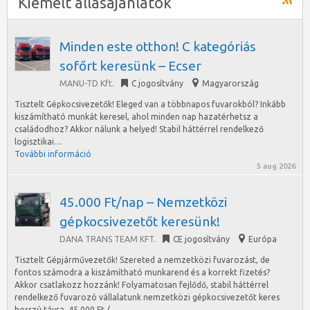
Kiemelt állásajánlatok
Minden este otthon! C kategóriás
sofőrt keresünk – Ecser
MANU-TD Kft.
C jogosítvány
Magyarország
Tisztelt Gépkocsivezetők! Eleged van a többnapos fuvarokból? Inkább
kiszámítható munkát keresel, ahol minden nap hazatérhetsz a
családodhoz? Akkor nálunk a helyed! Stabil háttérrel rendelkező
logisztikai…
További információ
5 aug 2026
45.000 Ft/nap – Nemzetközi
gépkocsivezetőt keresünk!
DANA TRANS TEAM KFT.
CE jogosítvány
Európa
Tisztelt Gépjárművezetők! Szereted a nemzetközi fuvarozást, de
fontos számodra a kiszámítható munkarend és a korrekt fizetés?
Akkor csatlakozz hozzánk! Folyamatosan fejlődő, stabil háttérrel
rendelkező fuvarozó vállalatunk nemzetközi gépkocsivezetőt keres
hosszú távra. 45.000 Ft /…