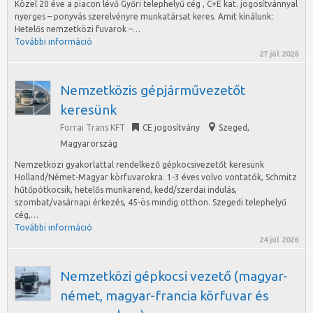
Közel 20 éve a piacon lévő Győri telephelyű cég , C+E kat. jogosítvánnyal
nyerges – ponyvás szerelvényre munkatársat keres. Amit kínálunk:
Hetelős nemzetközi fuvarok –…
További információ
27 júl 2026
Nemzetközis gépjárművezetőt
keresünk
Forrai Trans KFT
CE jogosítvány
Szeged
,
Magyarország
Nemzetközi gyakorlattal rendelkező gépkocsivezetőt keresünk
Holland/Német-Magyar körfuvarokra. 1-3 éves volvo vontatók, Schmitz
hűtőpótkocsik, hetelős munkarend, kedd/szerdai indulás,
szombat/vasárnapi érkezés, 45-ös mindig otthon. Szegedi telephelyű
cég,…
További információ
24 júl 2026
Nemzetközi gépkocsi vezető (magyar-
német, magyar-francia körfuvar és