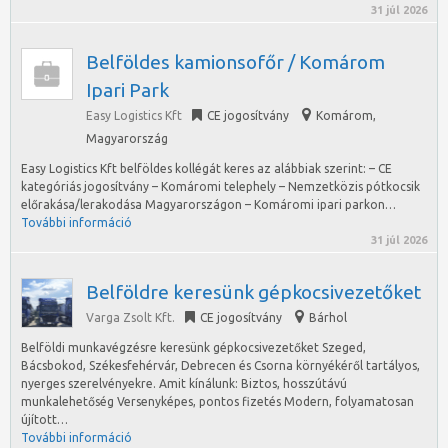
31 júl 2026
Belföldes kamionsofőr / Komárom
Ipari Park
Easy Logistics Kft
CE jogosítvány
Komárom
,
Magyarország
Easy Logistics Kft belföldes kollégát keres az alábbiak szerint: – CE
kategóriás jogosítvány – Komáromi telephely – Nemzetközis pótkocsik
előrakása/lerakodása Magyarországon – Komáromi ipari parkon…
További információ
31 júl 2026
Belföldre keresünk gépkocsivezetőket
Varga Zsolt Kft.
CE jogosítvány
Bárhol
Belföldi munkavégzésre keresünk gépkocsivezetőket Szeged,
Bácsbokod, Székesfehérvár, Debrecen és Csorna környékéről tartályos,
nyerges szerelvényekre. Amit kínálunk: Biztos, hosszútávú
munkalehetőség Versenyképes, pontos fizetés Modern, folyamatosan
újított…
További információ