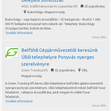
belépési bónusszal!
WSZL Szállítmányozási és Logisztikai Kft.
CE jogosítvány
Biatorbágy
,
Magyarország
Biatorbágy – napi bejárós áruszállítás – CE kategóriás – Bruttó 1 000
000 Ft belépési bónusszal! Ami nálunk vár: Telephely: Biatorbágy
Országos terítés, boltok terítése…
További információ
4 aug 2026
Belföldi Gépjárművezetőt keresünk
Üllői telephelyre Ponyvás nyerges
szerelvényre
Green Translog Kft.
CE jogosítvány
Üllő
,
Magyarország
A Green Translog Kft.keres üllői telephelyre belföldes gépkocsivezetőt
nyerges-ponyvás szerelvényre. Üllői telephelyünkről induló belföldi fuvar
feladatok , raklapos áruszállítása, pest megyei és vidéki fuvar
feladatok…
További információ
4 aug 2026