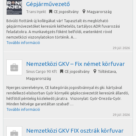
Gépjárművezető
Trans Injekt
CE jogosítvány
Magyarország
Bővülő flottánk új kollégákat vár! Tapasztalt és megbízható
gépjárművezetőket keresünk kéthetelős, tartályos ADR fuvarozási
feladatokra. A munkavégzés főként belföldi, esetenként rövid
nemzetközi viszonylatokon történik. A…
További információ
29 júl 2026
Nemzetközi GKV – Fix német körfuvar
Sinus Cargo 90 Kft
CE jogosítvány
Töltéstava
,
Magyarország
Nyerges szerelvényre, CE kategóriás jogosítvánnyal és gki. kártyával
rendelkező elsősorban Győr környéki gépkocsivezetőt keresünk állandó,
hétfőtől péntekig közlekedő járatra. Viszonylat: Győr-Drezda-Győr.
Minden hétvége garantáltan szabad! …
További információ
29 júl 2026
Nemzetközi GKV FIX osztrák körfuvar