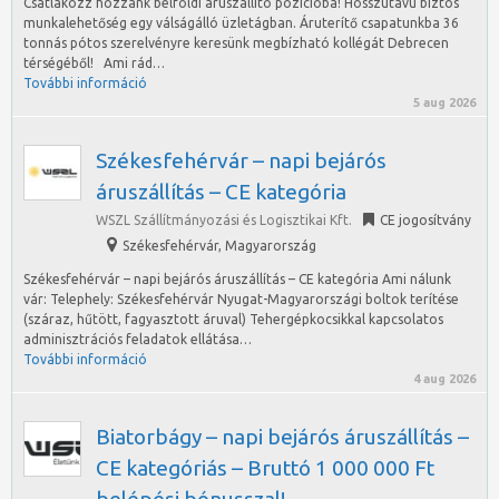
Csatlakozz hozzánk belföldi áruszállító pozícióba! Hosszútávú biztos
munkalehetőség egy válságálló üzletágban. Áruterítő csapatunkba 36
tonnás pótos szerelvényre keresünk megbízható kollégát Debrecen
térségéből! Ami rád…
További információ
5 aug 2026
Székesfehérvár – napi bejárós
áruszállítás – CE kategória
WSZL Szállítmányozási és Logisztikai Kft.
CE jogosítvány
Székesfehérvár
,
Magyarország
Székesfehérvár – napi bejárós áruszállítás – CE kategória Ami nálunk
vár: Telephely: Székesfehérvár Nyugat-Magyarországi boltok terítése
(száraz, hűtött, fagyasztott áruval) Tehergépkocsikkal kapcsolatos
adminisztrációs feladatok ellátása…
További információ
4 aug 2026
Biatorbágy – napi bejárós áruszállítás –
CE kategóriás – Bruttó 1 000 000 Ft