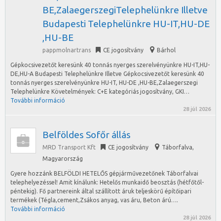
BE,ZalaegerszegiTelephelünkre Illetve
Budapesti Telephelünkre HU-IT,HU-DE
,HU-BE
pappmolnartrans
CE jogosítvány
Bárhol
Gépkocsivezetőt keresünk 40 tonnás nyerges szerelvényünkre HU-IT,HU-
DE,HU-A Budapesti Telephelünkre Illetve Gépkocsivezetőt keresünk 40
tonnás nyerges szerelvényünkre HU-IT, HU-DE ,HU-BE,Zalaegerszegi
Telephelünkre Követelmények: C+E kategóriás jogosítvány, GKI…
További információ
28 júl 2026
Belföldes Sofőr állás
MRD Transport Kft
CE jogosítvány
Táborfalva
,
Magyarország
Gyere hozzánk BELFÖLDI HETELŐS gépjárművezetőnek Táborfalvai
telephelyezéssel! Amit kínálunk: Hetelős munkaidő beosztás (hétfőtől-
péntekig). Fő partnereink által szállított áruk teljeskörű építőipari
termékek (Tégla,cement,Zsákos anyag, vas áru, Beton árú….
További információ
28 júl 2026