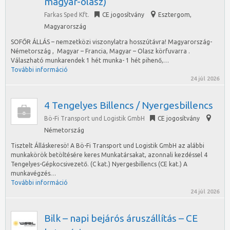
magyar-olasz)
Farkas Sped Kft.
CE jogosítvány
Esztergom
,
Magyarország
SOFŐR ÁLLÁS – nemzetközi viszonylatra hosszútávra! Magyarország-
Németország , Magyar – Francia, Magyar – Olasz körfuvarra .
Válaszható munkarendek 1 hét munka- 1 hét pihenő,…
További információ
24 júl 2026
4 Tengelyes Billencs / Nyergesbillencs
Bö-Fi Transport und Logistik GmbH
CE jogosítvány
Németország
Tisztelt Álláskeresö! A Bö-Fi Transport und Logistik GmbH az alábbi
munkakörök betöltésére keres Munkatársakat, azonnali kezdéssel 4
Tengelyes-Gépkocsivezető. (C kat.) Nyergesbillencs (CE kat.) A
munkavégzés…
További információ
24 júl 2026
Bilk – napi bejárós áruszállítás – CE