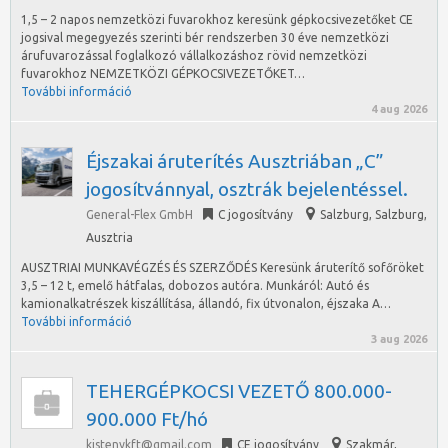
1,5 – 2 napos nemzetközi fuvarokhoz keresünk gépkocsivezetőket CE
jogsival megegyezés szerinti bér rendszerben 30 éve nemzetközi
árufuvarozással foglalkozó vállalkozáshoz rövid nemzetközi
fuvarokhoz NEMZETKÖZI GÉPKOCSIVEZETŐKET…
További információ
4 aug 2026
Éjszakai áruterítés Ausztriában „C”
jogosítvánnyal, osztrák bejelentéssel.
General-Flex GmbH
C jogosítvány
Salzburg
,
Salzburg,
Ausztria
AUSZTRIAI MUNKAVÉGZÉS ÉS SZERZŐDÉS Keresünk áruterítő sofőröket
3,5 – 12 t, emelő hátfalas, dobozos autóra. Munkáról: Autó és
kamionalkatrészek kiszállítása, állandó, fix útvonalon, éjszaka A…
További információ
3 aug 2026
TEHERGÉPKOCSI VEZETŐ 800.000-
900.000 Ft/hó
kistenykft@gmail.com
CE jogosítvány
Szakmár
,