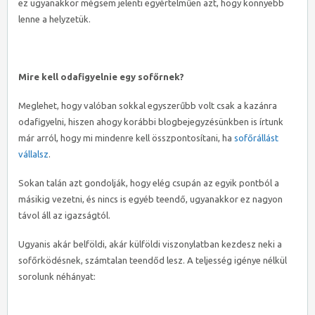
ez ugyanakkor mégsem jelenti egyértelműen azt, hogy könnyebb
lenne a helyzetük.
Mire kell odafigyelnie egy sofőrnek?
Meglehet, hogy valóban sokkal egyszerűbb volt csak a kazánra
odafigyelni, hiszen ahogy korábbi blogbejegyzésünkben is írtunk
már arról, hogy mi mindenre kell összpontosítani, ha
sofőrállást
vállalsz
.
Sokan talán azt gondolják, hogy elég csupán az egyik pontból a
másikig vezetni, és nincs is egyéb teendő, ugyanakkor ez nagyon
távol áll az igazságtól.
Ugyanis akár belföldi, akár külföldi viszonylatban kezdesz neki a
sofőrködésnek, számtalan teendőd lesz. A teljesség igénye nélkül
sorolunk néhányat: