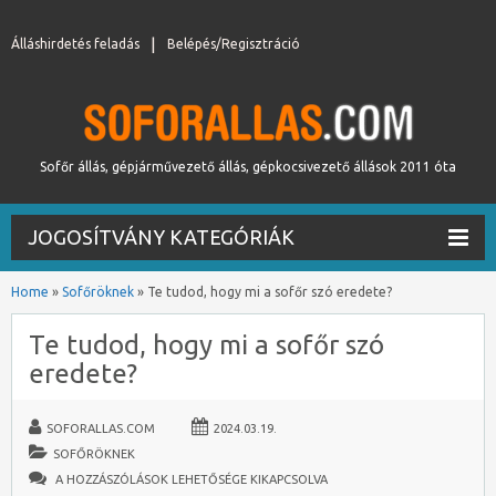
Álláshirdetés feladás
Belépés/Regisztráció
Sofőr állás, gépjárművezető állás, gépkocsivezető állások 2011 óta
JOGOSÍTVÁNY KATEGÓRIÁK
Home
»
Sofőröknek
»
Te tudod, hogy mi a sofőr szó eredete?
Te tudod, hogy mi a sofőr szó
eredete?
SOFORALLAS.COM
2024.03.19.
SOFŐRÖKNEK
TE
A HOZZÁSZÓLÁSOK LEHETŐSÉGE KIKAPCSOLVA