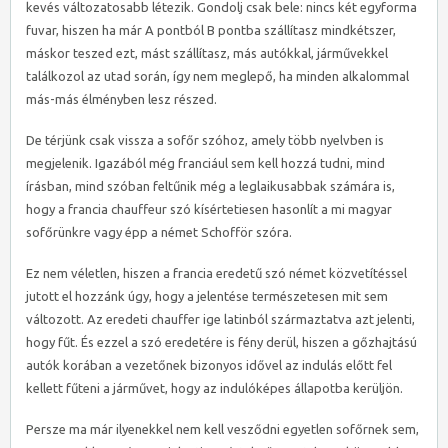
kevés változatosabb létezik. Gondolj csak bele: nincs két egyforma
fuvar, hiszen ha már A pontból B pontba szállítasz mindkétszer,
máskor teszed ezt, mást szállítasz, más autókkal, járművekkel
találkozol az utad során, így nem meglepő, ha minden alkalommal
más-más élményben lesz részed.
De térjünk csak vissza a sofőr szóhoz, amely több nyelvben is
megjelenik. Igazából még franciául sem kell hozzá tudni, mind
írásban, mind szóban feltűnik még a leglaikusabbak számára is,
hogy a francia chauffeur szó kísértetiesen hasonlít a mi magyar
sofőrünkre vagy épp a német Schofför szóra.
Ez nem véletlen, hiszen a francia eredetű szó német közvetítéssel
jutott el hozzánk úgy, hogy a jelentése természetesen mit sem
változott. Az eredeti chauffer ige latinból származtatva azt jelenti,
hogy fűt. És ezzel a szó eredetére is fény derül, hiszen a gőzhajtású
autók korában a vezetőnek bizonyos idővel az indulás előtt fel
kellett fűteni a járművet, hogy az indulóképes állapotba kerüljön.
Persze ma már ilyenekkel nem kell vesződni egyetlen sofőrnek sem,