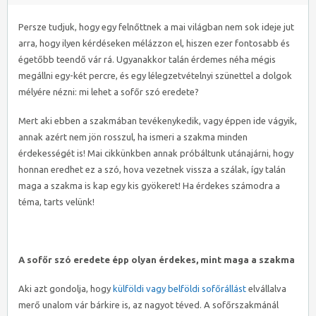
TUDOD,
HOGY
Persze tudjuk, hogy egy felnőttnek a mai világban nem sok ideje jut
MI
arra, hogy ilyen kérdéseken mélázzon el, hiszen ezer fontosabb és
A
égetőbb teendő vár rá. Ugyanakkor talán érdemes néha mégis
SOFŐR
megállni egy-két percre, és egy lélegzetvételnyi szünettel a dolgok
SZÓ
mélyére nézni: mi lehet a sofőr szó eredete?
EREDETE?
BEJEGYZÉSHEZ
Mert aki ebben a szakmában tevékenykedik, vagy éppen ide vágyik,
annak azért nem jön rosszul, ha ismeri a szakma minden
érdekességét is! Mai cikkünkben annak próbáltunk utánajárni, hogy
honnan eredhet ez a szó, hova vezetnek vissza a szálak, így talán
maga a szakma is kap egy kis gyökeret! Ha érdekes számodra a
téma, tarts velünk!
A sofőr szó eredete épp olyan érdekes, mint maga a szakma
Aki azt gondolja, hogy
külföldi vagy belföldi sofőrállást
elvállalva
merő unalom vár bárkire is, az nagyot téved. A sofőrszakmánál