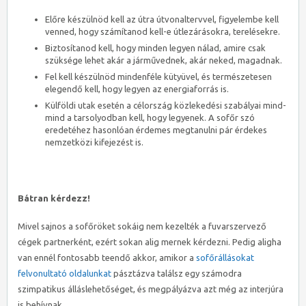
Előre készülnöd kell az útra útvonaltervvel, figyelembe kell
venned, hogy számítanod kell-e útlezárásokra, terelésekre.
Biztosítanod kell, hogy minden legyen nálad, amire csak
szüksége lehet akár a járművednek, akár neked, magadnak.
Fel kell készülnöd mindenféle kütyüvel, és természetesen
elegendő kell, hogy legyen az energiaforrás is.
Külföldi utak esetén a célország közlekedési szabályai mind-
mind a tarsolyodban kell, hogy legyenek. A sofőr szó
eredetéhez hasonlóan érdemes megtanulni pár érdekes
nemzetközi kifejezést is.
Bátran kérdezz!
Mivel sajnos a sofőröket sokáig nem kezelték a fuvarszervező
cégek partnerként, ezért sokan alig mernek kérdezni. Pedig aligha
van ennél fontosabb teendő akkor, amikor a
sofőrállásokat
felvonultató oldalunkat
pásztázva találsz egy számodra
szimpatikus álláslehetőséget, és megpályázva azt még az interjúra
is behívnak.