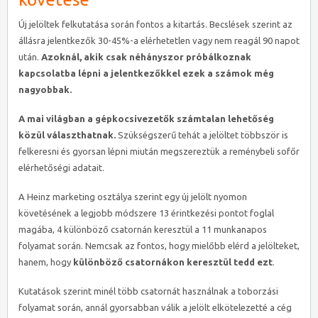
Új jelöltek felkutatása során fontos a kitartás. Becslések szerint az
állásra jelentkezők 30-45%-a elérhetetlen vagy nem reagál 90 napot
után.
Azoknál, akik csak néhányszor próbálkoznak
kapcsolatba lépni a jelentkezőkkel ezek a számok még
nagyobbak.
A mai világban a gépkocsivezetők számtalan lehetőség
közül választhatnak.
Szükségszerű tehát a jelöltet többször is
felkeresni és gyorsan lépni miután megszereztük a reménybeli sofőr
elérhetőségi adatait.
A Heinz marketing osztálya szerint egy új jelölt nyomon
követésének a legjobb módszere 13 érintkezési pontot foglal
magába, 4 különböző csatornán keresztül a 11 munkanapos
folyamat során. Nemcsak az fontos, hogy mielőbb elérd a jelölteket,
hanem, hogy
különböző csatornákon keresztül tedd ezt
.
Kutatások szerint minél több csatornát használnak a toborzási
folyamat során, annál gyorsabban válik a jelölt elkötelezetté a cég