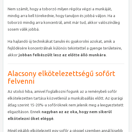
Nem számít, hogy a toborzó milyen régóta végzi a munkáját,
mindig arra kell törekednie, hogy tanuljon és jobbá váljon. Ha a
toborzó mindig arra koncentrál, amit már tud, akkor valószínűleg
sosem válik jobbá.
Ha hajlandó új technikákat tanulni és gyakorolni azokat, amik a
fejlődésére koncentrálnak különös tekintettel a gyenge területeire,
akkor
jobban felkészült lesz az előtte álló munkára
.
Alacsony elkötelezettségű sofőrt
felvenni
Az utolsó hiba, amivel foglalkozni fogunk az a reménybeli sofőr
elkötelezetten tartása közvetlenül a munkábaállás előtt. Az iparági
átlag szerint 15-20%-a sofőröknek nem jelenik meg a leegyeztetett
eligazításon. Ennek
nagyban az az oka, hogy nem sikerül
elkötelezni őket eléggé
.
Minél inkább elkötelezett egy sofőr a céggel szemben annál kisebb