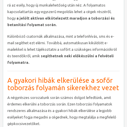
rá az esély, hogy új munkalehetőség után néz. A folyamatos
kapcsolattartás egy egyszerű megoldás lehet a cégek részéről,
hogy
a jelölt aktívan elkötelezett maradjon a toborzási és
betanítási folyamat során.
Különböző csatornák alkalmazása, mint a telefonhívás, sms és e-
mail segíthet ezt elérni. Továbbá, automatikusan kiküldött e-
mailekkel is lehet tájékoztatni a sofőrt a szükséges információkról
és teendőkről, amik
segíthetnek neki előkészülni a felvételi
folyamatra.
A gyakori hibák elkerülése a sofőr
toborzás folyamán sikerekhez vezet
A négyrészes sorozatunk során számos dolgot lefedtünk, amit
érdemes elkerülni a toborzás során. Ezen toborzási folyamatok
rendszeres alkalmazása és a gyakori hibák elkerülése a legjobb
esélyeket fogja megadni a cégednek, hogy megtalálja a megfelelő
gépkocsivezetőket.