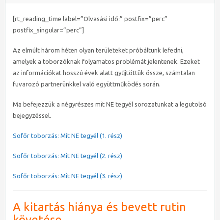
[rt_reading_time label=”Olvasási idő:” postfix=”perc”
postfix_singular=”perc”]
Az elmúlt három héten olyan területeket próbáltunk lefedni,
amelyek a toborzóknak folyamatos problémát jelentenek. Ezeket
az információkat hosszú évek alatt gyűjtöttük össze, számtalan
fuvarozó partnerünkkel való együttműködés során.
Ma befejezzük a négyrészes mit NE tegyél sorozatunkat a legutolsó
bejegyzéssel.
Sofőr toborzás: Mit NE tegyél (1. rész)
Sofőr toborzás: Mit NE tegyél (2. rész)
Sofőr toborzás: Mit NE tegyél (3. rész)
A kitartás hiánya és bevett rutin
követése