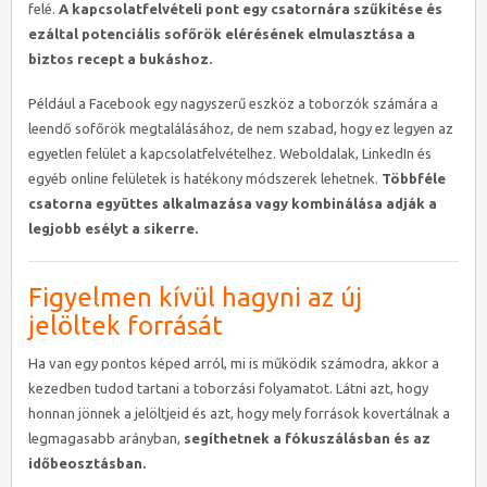
felé.
A kapcsolatfelvételi pont egy csatornára szűkítése és
ezáltal potenciális sofőrök elérésének elmulasztása a
biztos recept a bukáshoz.
Például a Facebook egy nagyszerű eszköz a toborzók számára a
leendő sofőrök megtalálásához, de nem szabad, hogy ez legyen az
egyetlen felület a kapcsolatfelvételhez. Weboldalak, LinkedIn és
egyéb online felületek is hatékony módszerek lehetnek.
Többféle
csatorna együttes alkalmazása vagy kombinálása adják a
legjobb esélyt a sikerre.
Figyelmen kívül hagyni az új
jelöltek forrását
Ha van egy pontos képed arról, mi is működik számodra, akkor a
kezedben tudod tartani a toborzási folyamatot. Látni azt, hogy
honnan jönnek a jelöltjeid és azt, hogy mely források kovertálnak a
legmagasabb arányban,
segíthetnek a fókuszálásban és az
időbeosztásban.