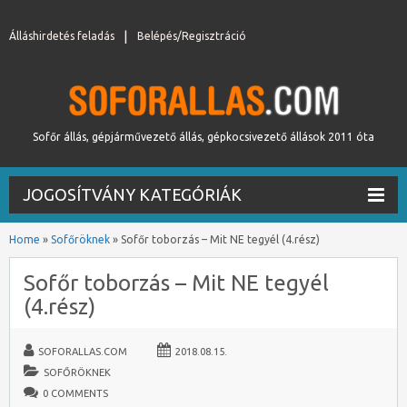
Álláshirdetés feladás
Belépés/Regisztráció
Sofőr állás, gépjárművezető állás, gépkocsivezető állások 2011 óta
JOGOSÍTVÁNY KATEGÓRIÁK
Home
»
Sofőröknek
»
Sofőr toborzás – Mit NE tegyél (4.rész)
Sofőr toborzás – Mit NE tegyél
(4.rész)
SOFORALLAS.COM
2018.08.15.
SOFŐRÖKNEK
0 COMMENTS