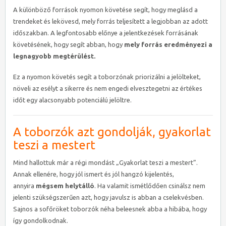
A különböző források nyomon követése segít, hogy meglásd a
trendeket és lekövesd, mely forrás teljesített a legjobban az adott
időszakban. A legfontosabb előnye a jelentkezések forrásának
követésének, hogy segít abban, hogy
mely forrás eredményezi a
legnagyobb megtérülést.
Ez a nyomon követés segít a toborzónak priorizálni a jelölteket,
növeli az esélyt a sikerre és nem engedi elvesztegetni az értékes
időt egy alacsonyabb potenciálú jelöltre.
A toborzók azt gondolják, gyakorlat
teszi a mestert
Mind hallottuk már a régi mondást „Gyakorlat teszi a mestert”.
Annak ellenére, hogy jól ismert és jól hangzó kijelentés,
annyira
mégsem helytálló
. Ha valamit ismétlődően csinálsz nem
jelenti szükségszerűen azt, hogy javulsz is abban a cselekvésben.
Sajnos a sofőröket toborzók néha beleesnek abba a hibába, hogy
így gondolkodnak.