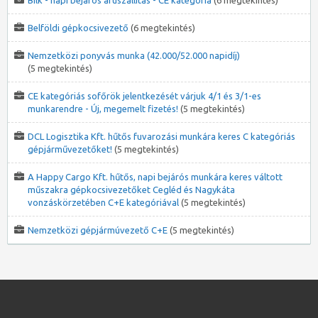
Bilk - napi bejárós áruszállítás - CE kategória
(6 megtekintés)
Belföldi gépkocsivezető
(6 megtekintés)
Nemzetközi ponyvás munka (42.000/52.000 napidíj)
(5 megtekintés)
CE kategóriás sofőrök jelentkezését várjuk 4/1 és 3/1-es
munkarendre - Új, megemelt fizetés!
(5 megtekintés)
DCL Logisztika Kft. hűtős fuvarozási munkára keres C kategóriás
gépjárművezetőket!
(5 megtekintés)
A Happy Cargo Kft. hűtős, napi bejárós munkára keres váltott
műszakra gépkocsivezetőket Cegléd és Nagykáta
vonzáskörzetében C+E kategóriával
(5 megtekintés)
Nemzetközi gépjármúvezető C+E
(5 megtekintés)