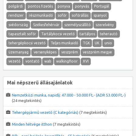
polgárdi
pontos fizetés
ponyva
ponyvás
Portugál
rendszer
részmunkaidő
sofőr
sofőrállás
spanyol
svédország
Székesfehérvár
személyszállító
szerelvény
tapasztalt sofőr
Tartálykocsi vezető
tartályos
teherautó
tehergépkocsi vezető
Teljes munkaidő
TGK
UK
unio
üzemanyag
versenyképes
veszprém
veszprém megye
vezető
vontató
wab
walkingfloor
XVI
Mai népszerű állásajánlatok
Nemzetközi munka, napidíj: 47.000 - 50.000 Ft,- (ADR 53.000 Ft,-)
(24 megtekintés)
Tehergépjármű vezető (C kategóriás)
(7 megtekintés)
Minden hétvége itthon
(7 megtekintés)