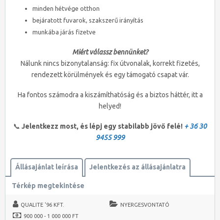
minden hétvége otthon
bejáratott fuvarok, szakszerű irányítás
munkába járás fizetve
Miért válassz bennünket?
Nálunk nincs bizonytalanság: fix útvonalak, korrekt fizetés,
rendezett körülmények és egy támogató csapat vár.
Ha fontos számodra a kiszámíthatóság és a biztos háttér, itt a
helyed!
📞
J
elentkezz most, és lépj egy stabilabb jövő felé!
+ 36 30
9455 999
Állásajánlat leírása
Jelentkezés az állásajánlatra
Térkép megtekintése
QUALITE '96 KFT.
NYERGESVONTATÓ
900 000 - 1 000 000 FT