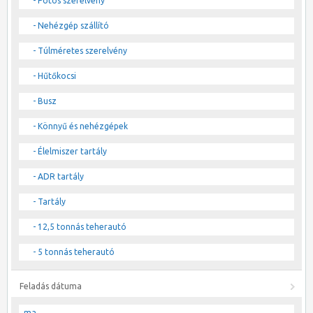
- Pótos szerelvény
- Nehézgép szállító
- Túlméretes szerelvény
- Hűtőkocsi
- Busz
- Könnyű és nehézgépek
- Élelmiszer tartály
- ADR tartály
- Tartály
- 12,5 tonnás teherautó
- 5 tonnás teherautó
Feladás dátuma
ma