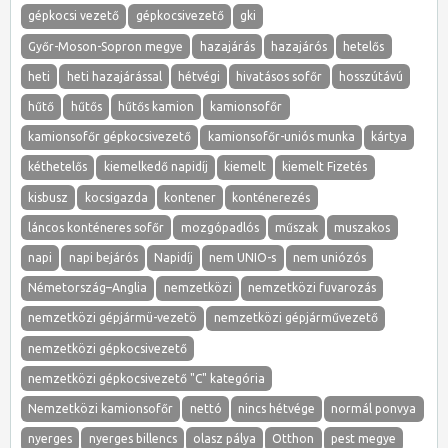
gépkocsi vezető
gépkocsivezető
gki
Győr-Moson-Sopron megye
hazajárás
hazajárós
hetelős
heti
heti hazajárással
hétvégi
hivatásos sofőr
hosszútávú
hűtő
hűtős
hűtős kamion
kamionsofőr
kamionsofőr gépkocsivezető
kamionsofőr-uniós munka
kártya
kéthetelős
kiemelkedő napidíj
kiemelt
kiemelt Fizetés
kisbusz
kocsigazda
kontener
konténerezés
láncos konténeres sofőr
mozgópadlós
műszak
muszakos
napi
napi bejárós
Napidíj
nem UNIO-s
nem uniózós
Németország–Anglia
nemzetközi
nemzetközi fuvarozás
nemzetközi gépjármü-vezetö
nemzetközi gépjárművezető
nemzetközi gépkocsivezető
nemzetközi gépkocsivezető "C" kategória
Nemzetközi kamionsofőr
nettó
nincs hétvége
normál ponvya
nyerges
nyerges billencs
olasz pálya
Otthon
pest megye