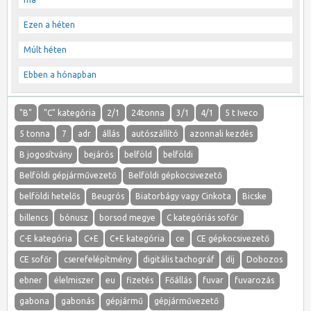
Ezen a héten
Múlt héten
Ebben a hónapban
"B"
"C" kategória
2/1
24tonna
3/1
4/1
5 t Iveco
5 tonna
7
adr
állás
autószállító
azonnali kezdés
B jogosítvány
bejárós
belföld
belföldi
Belföldi gépjárművezető
Belföldi gépkocsivezető
belföldi hetelős
Beugrós
Biatorbágy vagy Cinkota
Bicske
billencs
bónusz
borsod megye
C kategóriás sofőr
C-E kategória
C+E
C+E kategória
ce
CE gépkocsivezető
CE sofőr
cserefelépítmény
digitális tachográf
díj
Dobozos
ebner
élelmiszer
eu
fizetés
Főállás
fuvar
fuvarozás
gabona
gabonás
gépjármű
gépjárművezető