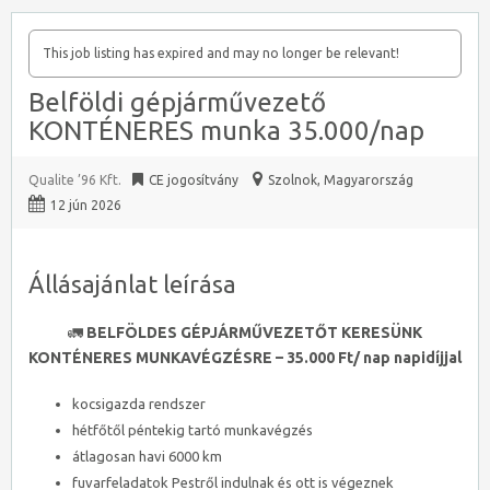
This job listing has expired and may no longer be relevant!
Belföldi gépjárművezető
KONTÉNERES munka 35.000/nap
Qualite ’96 Kft.
CE jogosítvány
Szolnok
,
Magyarország
12 jún 2026
Állásajánlat leírása
🚛
BELFÖLDES GÉPJÁRMŰVEZETŐT KERESÜNK
KONTÉNERES MUNKAVÉGZÉSRE – 35.000 Ft/ nap napidíjjal
kocsigazda rendszer
hétfőtől péntekig tartó munkavégzés
átlagosan havi 6000 km
fuvarfeladatok Pestről indulnak és ott is végeznek