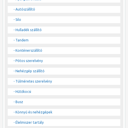
- Autószállító
- Silo
- Hulladék szállító
- Tandem
- Konténerszállító
- Pótos szerelvény
- Nehézgép szállító
- Túlméretes szerelvény
- Hűtőkocsi
- Busz
- Könnyű és nehézgépek
- Élelmiszer tartály