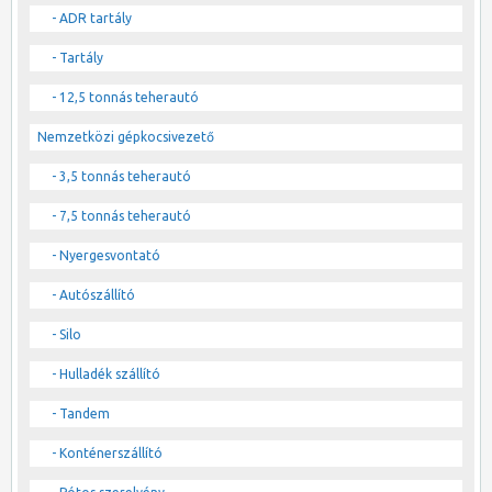
- ADR tartály
- Tartály
- 12,5 tonnás teherautó
Nemzetközi gépkocsivezető
- 3,5 tonnás teherautó
- 7,5 tonnás teherautó
- Nyergesvontató
- Autószállító
- Silo
- Hulladék szállító
- Tandem
- Konténerszállító