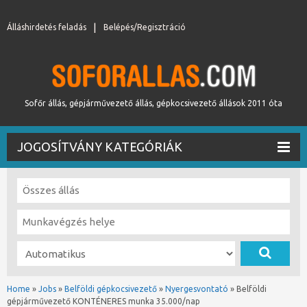
Álláshirdetés feladás
Belépés/Regisztráció
Sofőr állás, gépjárművezető állás, gépkocsivezető állások 2011 óta
JOGOSÍTVÁNY KATEGÓRIÁK
Home
»
Jobs
»
Belföldi gépkocsivezető
»
Nyergesvontató
»
Belföldi
gépjárművezető KONTÉNERES munka 35.000/nap