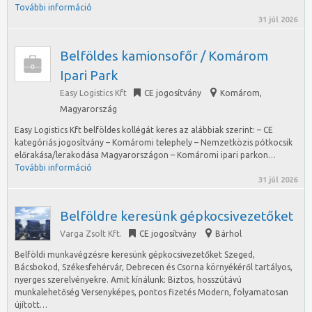
További információ
31 júl 2026
Belföldes kamionsofőr / Komárom
Ipari Park
Easy Logistics Kft
CE jogosítvány
Komárom
,
Magyarország
Easy Logistics Kft belföldes kollégát keres az alábbiak szerint: – CE
kategóriás jogosítvány – Komáromi telephely – Nemzetközis pótkocsik
előrakása/lerakodása Magyarországon – Komáromi ipari parkon…
További információ
31 júl 2026
Belföldre keresünk gépkocsivezetőket
Varga Zsolt Kft.
CE jogosítvány
Bárhol
Belföldi munkavégzésre keresünk gépkocsivezetőket Szeged,
Bácsbokod, Székesfehérvár, Debrecen és Csorna környékéről tartályos,
nyerges szerelvényekre. Amit kínálunk: Biztos, hosszútávú
munkalehetőség Versenyképes, pontos fizetés Modern, folyamatosan
újított…