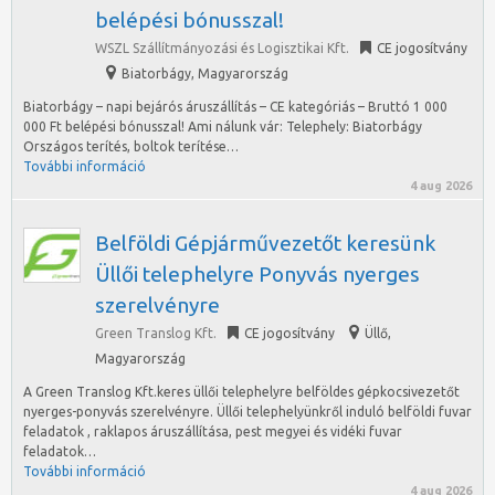
belépési bónusszal!
WSZL Szállítmányozási és Logisztikai Kft.
CE jogosítvány
Biatorbágy
,
Magyarország
Biatorbágy – napi bejárós áruszállítás – CE kategóriás – Bruttó 1 000
000 Ft belépési bónusszal! Ami nálunk vár: Telephely: Biatorbágy
Országos terítés, boltok terítése…
További információ
4 aug 2026
Belföldi Gépjárművezetőt keresünk
Üllői telephelyre Ponyvás nyerges
szerelvényre
Green Translog Kft.
CE jogosítvány
Üllő
,
Magyarország
A Green Translog Kft.keres üllői telephelyre belföldes gépkocsivezetőt
nyerges-ponyvás szerelvényre. Üllői telephelyünkről induló belföldi fuvar
feladatok , raklapos áruszállítása, pest megyei és vidéki fuvar
feladatok…
További információ
4 aug 2026