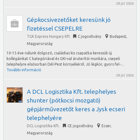
28 júl 2026
Gépkocsivezetőket keresünk jó
fizetéssel CSEPELRE
TGK Express Hungary Kft
C jogosítvány
Budapest
,
Magyarország
10-15 éve nálunk dolgozó, családias kis csapatba keressük új
kollégáinkat C kategóriával és GKI-val áruterítői munkára, csepeli
telephelyre elsősorban Dél-Pest környékéről. Jó légkör, gyors fel-…
További információ
28 júl 2026
A DCL Logisztika Kft. telephelyes
shunter (pótkocsi mozgató)
gépjárművezetőt keres a Jysk ecseri
telephelyére
DCL Logisztika Kft.
CE jogosítvány
Ecser
,
Magyarország