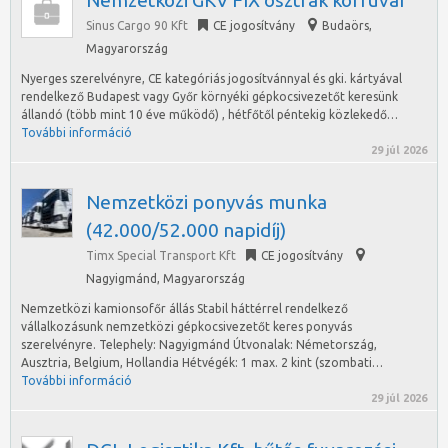
Nemzetközi GKV FIX osztrák körfuvar
Sinus Cargo 90 Kft
CE jogosítvány
Budaörs
,
Magyarország
Nyerges szerelvényre, CE kategóriás jogosítvánnyal és gki. kártyával
rendelkező Budapest vagy Győr környéki gépkocsivezetőt keresünk
állandó (több mint 10 éve működő) , hétfőtől péntekig közlekedő…
További információ
29 júl 2026
Nemzetközi ponyvás munka
(42.000/52.000 napidíj)
Timx Special Transport Kft
CE jogosítvány
Nagyigmánd
,
Magyarország
Nemzetközi kamionsofőr állás Stabil háttérrel rendelkező
vállalkozásunk nemzetközi gépkocsivezetőt keres ponyvás
szerelvényre. Telephely: Nagyigmánd Útvonalak: Németország,
Ausztria, Belgium, Hollandia Hétvégék: 1 max. 2 kint (szombati…
További információ
29 júl 2026