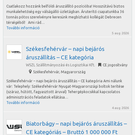
Csatlakozz hozzánk belföldi áruszállító pozícióba! Hosszútávú biztos
munkalehetőség egy válságálló üzletágban. Áruterítő csapatunkba 36
tonnás pótos szerelvényre keresünk megbízható kollégát Debrecen
térségéből! Ami rád…
További információ
5 aug 2026
Székesfehérvár – napi bejárós
áruszállítás – CE kategória
WSZL Szállítmányozási és Logisztikai Kft.
CE jogosítvány
Székesfehérvár
,
Magyarország
Székesfehérvár – napi bejárós áruszállítás – CE kategória Ami nálunk
vár: Telephely: Székesfehérvár Nyugat-Magyarországi boltok terítése
(száraz, hűtött, fagyasztott áruval) Tehergépkocsikkal kapcsolatos
adminisztrációs feladatok ellátása…
További információ
4 aug 2026
Biatorbágy – napi bejárós áruszállítás –
CE kategóriás – Bruttó 1 000 000 Ft