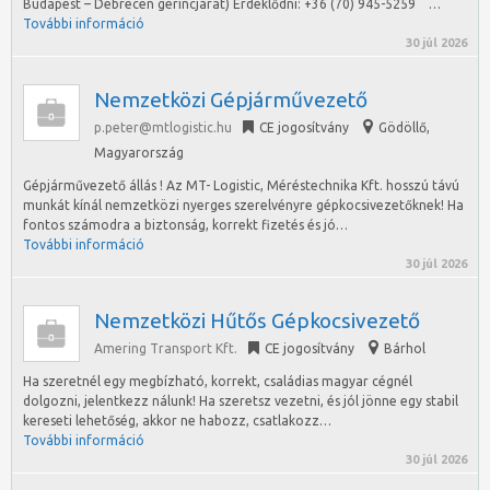
Budapest – Debrecen gerincjárat) Érdeklődni: +36 (70) 945-5259 …
További információ
30 júl 2026
Nemzetközi Gépjárművezető
p.peter@mtlogistic.hu
CE jogosítvány
Gödöllő
,
Magyarország
Gépjárművezető állás ! Az MT- Logistic, Méréstechnika Kft. hosszú távú
munkát kínál nemzetközi nyerges szerelvényre gépkocsivezetőknek! Ha
fontos számodra a biztonság, korrekt fizetés és jó…
További információ
30 júl 2026
Nemzetközi Hűtős Gépkocsivezető
Amering Transport Kft.
CE jogosítvány
Bárhol
Ha szeretnél egy megbízható, korrekt, családias magyar cégnél
dolgozni, jelentkezz nálunk! Ha szeretsz vezetni, és jól jönne egy stabil
kereseti lehetőség, akkor ne habozz, csatlakozz…
További információ
30 júl 2026