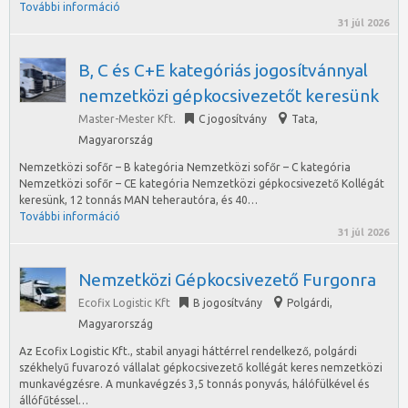
További információ
31 júl 2026
B, C és C+E kategóriás jogosítvánnyal
nemzetközi gépkocsivezetőt keresünk
Master-Mester Kft.
C jogosítvány
Tata
,
Magyarország
Nemzetközi sofőr – B kategória Nemzetközi sofőr – C kategória
Nemzetközi sofőr – CE kategória Nemzetközi gépkocsivezető Kollégát
keresünk, 12 tonnás MAN teherautóra, és 40…
További információ
31 júl 2026
Nemzetközi Gépkocsivezető Furgonra
Ecofix Logistic Kft
B jogosítvány
Polgárdi
,
Magyarország
Az Ecofix Logistic Kft., stabil anyagi háttérrel rendelkező, polgárdi
székhelyű fuvarozó vállalat gépkocsivezető kollégát keres nemzetközi
munkavégzésre. A munkavégzés 3,5 tonnás ponyvás, hálófülkével és
állófűtéssel…