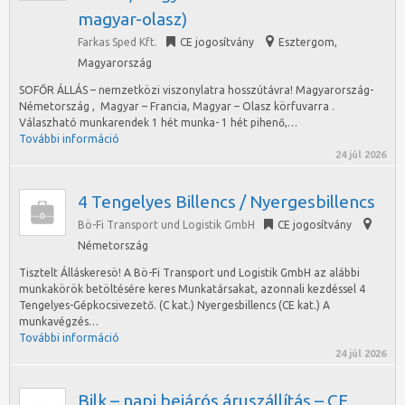
magyar-olasz)
Farkas Sped Kft.
CE jogosítvány
Esztergom
,
Magyarország
SOFŐR ÁLLÁS – nemzetközi viszonylatra hosszútávra! Magyarország-
Németország , Magyar – Francia, Magyar – Olasz körfuvarra .
Válaszható munkarendek 1 hét munka- 1 hét pihenő,…
További információ
24 júl 2026
4 Tengelyes Billencs / Nyergesbillencs
Bö-Fi Transport und Logistik GmbH
CE jogosítvány
Németország
Tisztelt Álláskeresö! A Bö-Fi Transport und Logistik GmbH az alábbi
munkakörök betöltésére keres Munkatársakat, azonnali kezdéssel 4
Tengelyes-Gépkocsivezető. (C kat.) Nyergesbillencs (CE kat.) A
munkavégzés…
További információ
24 júl 2026
Bilk – napi bejárós áruszállítás – CE