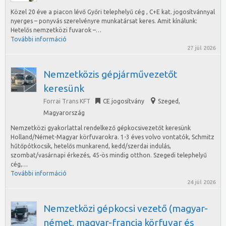
Közel 20 éve a piacon lévő Győri telephelyű cég , C+E kat. jogosítvánnyal
nyerges – ponyvás szerelvényre munkatársat keres. Amit kínálunk:
Hetelős nemzetközi fuvarok –…
További információ
27 júl 2026
Nemzetközis gépjárművezetőt
keresünk
Forrai Trans KFT
CE jogosítvány
Szeged
,
Magyarország
Nemzetközi gyakorlattal rendelkező gépkocsivezetőt keresünk
Holland/Német-Magyar körfuvarokra. 1-3 éves volvo vontatók, Schmitz
hűtőpótkocsik, hetelős munkarend, kedd/szerdai indulás,
szombat/vasárnapi érkezés, 45-ös mindig otthon. Szegedi telephelyű
cég,…
További információ
24 júl 2026
Nemzetközi gépkocsi vezető (magyar-
német, magyar-francia körfuvar és