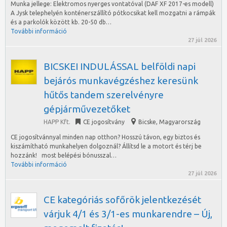
Munka jellege: Elektromos nyerges vontatóval (DAF XF 2017-es modell)
A Jysk telephelyén konténerszállító pótkocsikat kell mozgatni a rámpák
és a parkolók között kb. 20-50 db…
További információ
27 júl 2026
BICSKEI INDULÁSSAL belföldi napi
bejárós munkavégzéshez keresünk
hűtős tandem szerelvényre
gépjárművezetőket
HAPP Kft.
CE jogosítvány
Bicske
,
Magyarország
CE jogosítvánnyal minden nap otthon? Hosszú távon, egy biztos és
kiszámítható munkahelyen dolgoznál? Állítsd le a motort és térj be
hozzánk! most belépési bónusszal…
További információ
27 júl 2026
CE kategóriás sofőrök jelentkezését
várjuk 4/1 és 3/1-es munkarendre – Új,