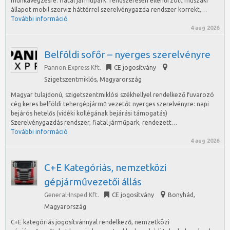
munkavégzésre: fiatal járműpark: rendszeresen ellenőrzött műszaki
állapot mobil szerviz háttérrel szerelvénygazda rendszer korrekt,…
További információ
4 aug 2026
Belföldi sofőr – nyerges szerelvényre
Pannon Express Kft.
CE jogosítvány
Szigetszentmiklós
,
Magyarország
Magyar tulajdonú, szigetszentmiklósi székhellyel rendelkező fuvarozó
cég keres belföldi tehergépjármű vezetőt nyerges szerelvényre: napi
bejárós hetelős (vidéki kollégának bejárási támogatás)
Szerelvénygazdás rendszer, fiatal járműpark, rendezett…
További információ
4 aug 2026
C+E Kategóriás, nemzetközi
gépjárművezetői állás
General-Insped Kft.
CE jogosítvány
Bonyhád
,
Magyarország
C+E kategóriás jogosítvánnyal rendelkező, nemzetközi