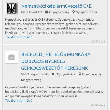
Nemzetközi gépjármúvezető C+E
Mata Invest Kft.
CE jogosítvány
Nyugat-Európa
Nemzetközi sofőr állás C+E kategória Szolnoki vagy Alsónémedi
telephellyel, ponyvás, nyerges szerelvényre gyakorlattal rendelkező
megbízható, leinformálható gépkocsivezetőt keresünk azonnali
kezdéssel. Elvárások: Érvényes C+E kategóriás jogosítvány…
További információ
29 júl 2026
BELFÖLDI, HETELŐS MUNKÁRA
DOBOZOS NYERGES
GÉPKOCSIVEZETŐT KERESÜNK
VAAN Logisztika Kft.
CE jogosítvány
Dunaharaszti
,
Magyarország
Cégünk a VAAN Logisztika Kft. hernádnémeti telephelyű, stabil
logisztikai vállalkozás. Bővülés miatt keresünk új kollégát hosszú távra.
A napi munkavégzés Dunaharasztiból indul és oda is…
További információ
29 júl 2026