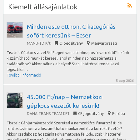
Kiemelt állásajánlatok
Minden este otthon! C kategóriás
sofőrt keresünk – Ecser
MANU-TD Kft.
C jogosítvány
Magyarország
Tisztelt Gépkocsivezetők! Eleged van a többnapos fuvarokból? Inkább
kiszámítható munkát keresel, ahol minden nap hazatérhetsz a
családodhoz? Akkor nálunk a helyed! Stabil háttérrel rendelkező
logisztikai…
További információ
5 aug 2026
45.000 Ft/nap – Nemzetközi
gépkocsivezetőt keresünk!
DANA TRANS TEAM KFT.
CE jogosítvány
Európa
Tisztelt Gépjárművezetők! Szereted a nemzetközi fuvarozást, de
fontos számodra a kiszámítható munkarend és a korrekt fizetés?
Akkor csatlakozz hozzánk! Folyamatosan fejlődő, stabil háttérrel
rendelkező fuvarozó vállalatunk nemzetközi gépkocsivezetőt keres