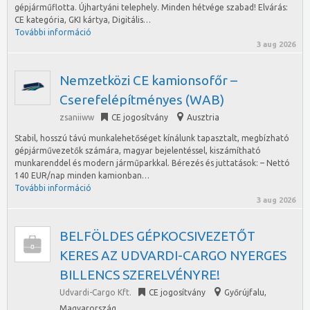
gépjárműflotta. Újhartyáni telephely. Minden hétvége szabad! Elvárás:
CE kategória, GKI kártya, Digitális…
További információ
3 aug 2026
Nemzetközi CE kamionsofőr –
Cserefelépítményes (WAB)
zsaniiww
CE jogosítvány
Ausztria
Stabil, hosszú távú munkalehetőséget kínálunk tapasztalt, megbízható
gépjárművezetők számára, magyar bejelentéssel, kiszámítható
munkarenddel és modern járműparkkal. Bérezés és juttatások: – Nettó
140 EUR/nap minden kamionban…
További információ
3 aug 2026
BELFÖLDES GÉPKOCSIVEZETŐT
KERES AZ UDVARDI-CARGO NYERGES
BILLENCS SZERELVÉNYRE!
Udvardi-Cargo Kft.
CE jogosítvány
Győrújfalu
,
Magyarország