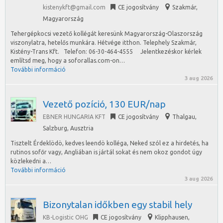
kistenykft@gmail.com
CE jogosítvány
Szakmár
,
Magyarország
Tehergépkocsi vezető kollégát keresünk Magyarország-Olaszország
viszonylatra, hetelős munkára. Hétvége itthon. Telephely Szakmár,
Kistény-Trans Kft. Telefon: 06-30-464-4555 Jelentkezéskor kérlek
említsd meg, hogy a soforallas.com-on…
További információ
3 aug 2026
Vezető pozíció, 130 EUR/nap
EBNER HUNGARIA KFT
CE jogosítvány
Thalgau
,
Salzburg, Ausztria
Tisztelt Érdeklödö, kedves leendö kolléga, Neked szól ez a hirdetés, ha
rutinos sofőr vagy, Angliában is jártál sokat és nem okoz gondot úgy
közlekedni a…
További információ
3 aug 2026
Bizonytalan időkben egy stabil hely
KB-Logistic OHG
CE jogosítvány
Klipphausen
,