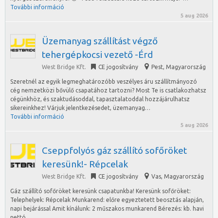
További információ
5 aug 2026
Üzemanyag szállítást végző
tehergépkocsi vezető -Érd
West Bridge Kft.
CE jogosítvány
Pest
,
Magyarország
Szeretnél az egyik legmeghatározóbb veszélyes áru szállítmányozó
cég nemzetközi bővülő csapatához tartozni? Most Te is csatlakozhatsz
cégünkhöz, és szaktudásoddal, tapasztalatoddal hozzájárulhatsz
sikereinkhez! Várjuk jelentkezésedet, üzemanyag…
További információ
5 aug 2026
Cseppfolyós gáz szállító sofőröket
keresünk!- Répcelak
West Bridge Kft.
CE jogosítvány
Vas
,
Magyarország
Gáz szállító sofőröket keresünk csapatunkba! Keresünk sofőröket:
Telephelyek: Répcelak Munkarend: előre egyeztetett beosztás alapján,
napi bejárással Amit kínálunk: 2 műszakos munkarend Bérezés: kb. havi
nettó…