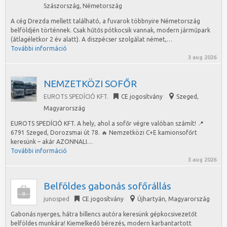
Szászország, Németország
A cég Drezda mellett található, a fuvarok többnyire Németország
belföldjén történnek. Csak hűtős pótkocsik vannak, modern járműpark
(átlagéletkor 2 év alatt). A diszpécser szolgálat német,…
További információ
3 aug 2026
NEMZETKÖZI SOFŐR
EUROTS SPEDÍCIÓ KFT.
CE jogosítvány
Szeged
,
Magyarország
EUROTS SPEDÍCIÓ KFT. A hely, ahol a sofőr végre valóban számít! 📍
6791 Szeged, Dorozsmai út 78. 🔥 Nemzetközi C+E kamionsofőrt
keresünk – akár AZONNALI…
További információ
3 aug 2026
Belföldes gabonás sofőrállás
junosped
CE jogosítvány
Újhartyán
,
Magyarország
Gabonás nyerges, hátra billencs autóra keresünk gépkocsivezetőt
belföldes munkára! Kiemelkedő bérezés, modern karbantartott