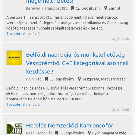
megemelt fizetés!
Bergwerff Transport Kft.
CE jogosítvány
Bárhol
A Bergwerff Transport Kft. immár több mint 40 éve meghatározó
szereplője a közúti és légi szállítmányozásnak Hollandia és Olaszország
között. Magas színvonalú szolgáltatásainkat és kiterjedt…
További információ
27 júl 2026
Belföldi napi bejárós munkalehetőség
Veszprémből C+E kategóriával azonnali
kezdéssel!
HAPP Kft.
CE jogosítvány
Veszprém
,
Magyarország
Belföldi, napi bejárós C+E sofőr állás Veszprémből azonnali kezdéssel!
🚛 Ha mindez nem elég, akkor honoráljuk az idődet belépési
bónuszként! Belépési bónusz: nettó 138 000!…
További információ
27 júl 2026
Hetelős Nemzetközi Kamionsofőr
Raab Cargo Kft
CE jogosítvány
Győr
,
Magyarország