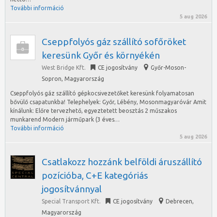
További információ
5 aug 2026
Cseppfolyós gáz szállító sofőröket
keresünk Győr és környékén
West Bridge Kft.
CE jogosítvány
Győr-Moson-
Sopron
,
Magyarország
Cseppfolyós gáz szállító gépkocsivezetőket keresünk folyamatosan
bővülő csapatunkba! Telephelyek: Győr, Lébény, Mosonmagyaróvár Amit
kínálunk: Előre tervezhető, egyeztetett beosztás 2 műszakos
munkarend Modern járműpark (3 éves…
További információ
5 aug 2026
Csatlakozz hozzánk belföldi áruszállító
pozícióba, C+E kategóriás
jogosítvánnyal
Special Transport Kft.
CE jogosítvány
Debrecen
,
Magyarország