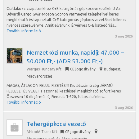
Csatlakozz csapatunkhoz C+E kategóriás gépkocsivezetőként! Az
Udvardi-Cargo Győr-Moson-Sopron vármegyei telephellyel keres
megbízható és tapasztalt C+E kategóriás gépkocsivezetőket billencs
nyerges szerelvényre. Amit elvárunk: Érvényes C+E kategóriás…
További információ
3 aug 2026
Nemzetközi munka, napidíj: 47.000 –
50.000 Ft,- (ADR 53.000 Ft,-)
Wargas Hungary Kft.
CE jogosítvány
Budapest
,
Magyarország
MAGAS, ÁTLAGON FELÜLI FIZETÉS !!! Kis létszámú cég JÁRMŰ
FEJLESZTÉS VÉGETT azonnali kezdéssel megbízható sofőrt keres!!
Összesen 10 db jármű, új Renault T-520, fullos alufelnis…
További információ
3 aug 2026
Tehergépkocsi vezető
M-bödő Trans Kft
CE jogosítvány
Mosonmagyaróvár
,
Magyarország