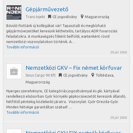
Gépjárművezető
Trans Injekt
CE jogosítvány
Magyarország
Bővülő flottánk új kollégákat vár! Tapasztalt és megbízható
gépjárművezetőket keresünk kéthetelős, tartályos ADR fuvarozási
feladatokra. A munkavégzés főként belföldi, esetenként rövid
nemzetközi viszonylatokon történik. A…
További információ
29 júl 2026
Nemzetközi GKV – Fix német körfuvar
Sinus Cargo 90 Kft
CE jogosítvány
Töltéstava
,
Magyarország
Nyerges szerelvényre, CE kategóriás jogosítvánnyal és gki. kártyával
rendelkező elsősorban Győr környéki gépkocsivezetőt keresünk állandó,
hétfőtől péntekig közlekedő járatra. Viszonylat: Győr-Drezda-Győr.
Minden hétvége garantáltan szabad! …
További információ
29 júl 2026