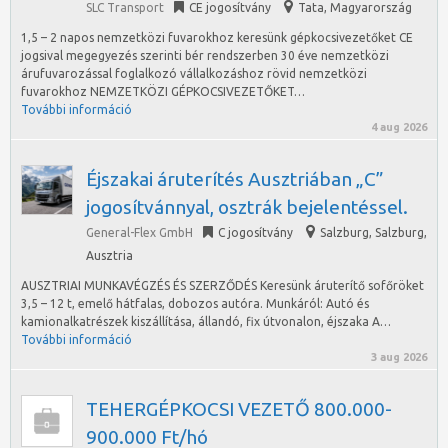
SLC Transport
CE jogosítvány
Tata
,
Magyarország
1,5 – 2 napos nemzetközi fuvarokhoz keresünk gépkocsivezetőket CE
jogsival megegyezés szerinti bér rendszerben 30 éve nemzetközi
árufuvarozással foglalkozó vállalkozáshoz rövid nemzetközi
fuvarokhoz NEMZETKÖZI GÉPKOCSIVEZETŐKET…
További információ
4 aug 2026
Éjszakai áruterítés Ausztriában „C”
jogosítvánnyal, osztrák bejelentéssel.
General-Flex GmbH
C jogosítvány
Salzburg
,
Salzburg,
Ausztria
AUSZTRIAI MUNKAVÉGZÉS ÉS SZERZŐDÉS Keresünk áruterítő sofőröket
3,5 – 12 t, emelő hátfalas, dobozos autóra. Munkáról: Autó és
kamionalkatrészek kiszállítása, állandó, fix útvonalon, éjszaka A…
További információ
3 aug 2026
TEHERGÉPKOCSI VEZETŐ 800.000-
900.000 Ft/hó