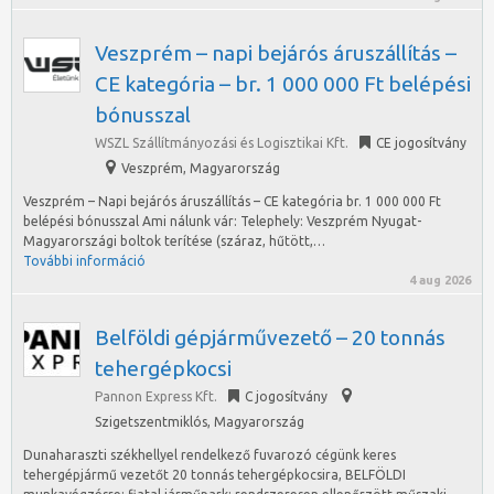
Veszprém – napi bejárós áruszállítás –
CE kategória – br. 1 000 000 Ft belépési
bónusszal
WSZL Szállítmányozási és Logisztikai Kft.
CE jogosítvány
Veszprém
,
Magyarország
Veszprém – Napi bejárós áruszállítás – CE kategória br. 1 000 000 Ft
belépési bónusszal Ami nálunk vár: Telephely: Veszprém Nyugat-
Magyarországi boltok terítése (száraz, hűtött,…
További információ
4 aug 2026
Belföldi gépjárművezető – 20 tonnás
tehergépkocsi
Pannon Express Kft.
C jogosítvány
Szigetszentmiklós
,
Magyarország
Dunaharaszti székhellyel rendelkező fuvarozó cégünk keres
tehergépjármű vezetőt 20 tonnás tehergépkocsira, BELFÖLDI