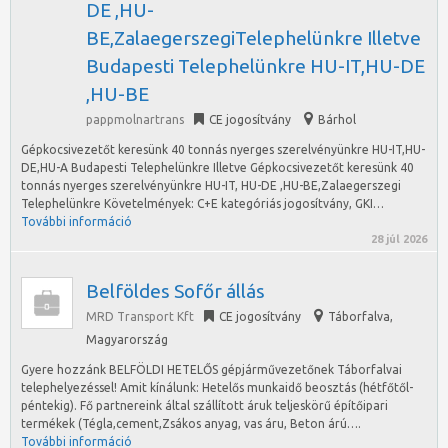
DE ,HU-
BE,ZalaegerszegiTelephelünkre Illetve
Budapesti Telephelünkre HU-IT,HU-DE
,HU-BE
pappmolnartrans
CE jogosítvány
Bárhol
Gépkocsivezetőt keresünk 40 tonnás nyerges szerelvényünkre HU-IT,HU-
DE,HU-A Budapesti Telephelünkre Illetve Gépkocsivezetőt keresünk 40
tonnás nyerges szerelvényünkre HU-IT, HU-DE ,HU-BE,Zalaegerszegi
Telephelünkre Követelmények: C+E kategóriás jogosítvány, GKI…
További információ
28 júl 2026
Belföldes Sofőr állás
MRD Transport Kft
CE jogosítvány
Táborfalva
,
Magyarország
Gyere hozzánk BELFÖLDI HETELŐS gépjárművezetőnek Táborfalvai
telephelyezéssel! Amit kínálunk: Hetelős munkaidő beosztás (hétfőtől-
péntekig). Fő partnereink által szállított áruk teljeskörű építőipari
termékek (Tégla,cement,Zsákos anyag, vas áru, Beton árú….
További információ