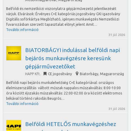
Belföldi és nemzetközi viszonylatra gépjárművezető jelentkezését
várjuk. Elvárások: Érvényes C+E kategóriás jogosítvány GKI igazolvány
Digitális sofőrkártya Megbízható, igényes munkavégzés Nemzetközi
fuvarozásban szerzett tapasztalat előnyt jelent Amit…
További információ
31 júl 2026
BIATORBÁGYI indulással belföldi napi
bejárós munkavégzésre keresünk
gépjárművezetőket
HAPP Kft.
CE jogosítvány
Biatorbágy
,
Magyarország
Belföldi napi bejárós munkalehetőség C+E kategóriával: országos
élelmiszerszállítás váltott műszak nappalos műszakváltás: 8:00-10:00
óra között éjszakás műszakváltás: 22:00-02:00 óra között elektromos
békával történő rakodás Beugrós…
További információ
31 júl 2026
Belföldi HETELŐS munkavégzéshez