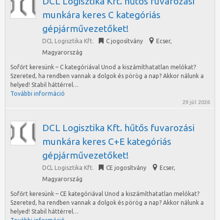
DCL Logisztika Kft. hűtős fuvarozási
munkára keres C kategóriás
gépjárművezetőket!
DCL Logisztika Kft.
C jogosítvány
Ecser
,
Magyarország
Sofőrt keresünk – C kategóriával Unod a kiszámíthatatlan melókat?
Szereted, ha rendben vannak a dolgok és pörög a nap? Akkor nálunk a
helyed! Stabil háttérrel…
További információ
29 júl 2026
DCL Logisztika Kft. hűtős fuvarozási
munkára keres C+E kategóriás
gépjárművezetőket!
DCL Logisztika Kft.
CE jogosítvány
Ecser
,
Magyarország
Sofőrt keresünk – CE kategóriával Unod a kiszámíthatatlan melókat?
Szereted, ha rendben vannak a dolgok és pörög a nap? Akkor nálunk a
helyed! Stabil háttérrel…