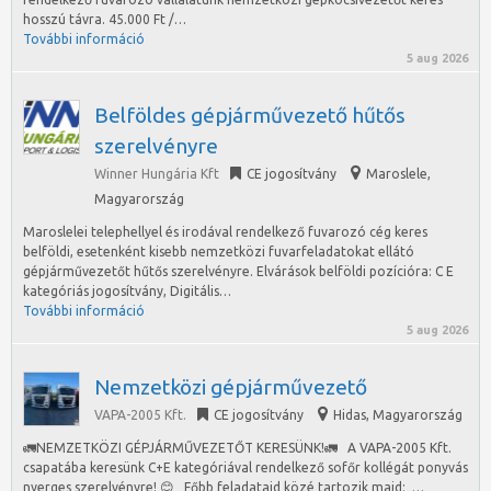
hosszú távra. 45.000 Ft /…
További információ
5 aug 2026
Belföldes gépjárművezető hűtős
szerelvényre
Winner Hungária Kft
CE jogosítvány
Maroslele
,
Magyarország
Maroslelei telephellyel és irodával rendelkező fuvarozó cég keres
belföldi, esetenként kisebb nemzetközi fuvarfeladatokat ellátó
gépjárművezetőt hűtős szerelvényre. Elvárások belföldi pozícióra: C E
kategóriás jogosítvány, Digitális…
További információ
5 aug 2026
Nemzetközi gépjárművezető
VAPA-2005 Kft.
CE jogosítvány
Hidas
,
Magyarország
🚛NEMZETKÖZI GÉPJÁRMŰVEZETŐT KERESÜNK!🚛 A VAPA-2005 Kft.
csapatába keresünk C+E kategóriával rendelkező sofőr kollégát ponyvás
nyerges szerelvényre! 😊 Főbb feladataid közé tartozik majd: …