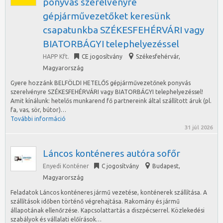
ponyvás szerelvényre
gépjárművezetőket keresünk
csapatunkba SZÉKESFEHÉRVÁRI vagy
BIATORBÁGYI telephelyezéssel
HAPP Kft.
CE jogosítvány
Székesfehérvár
,
Magyarország
Gyere hozzánk BELFÖLDI HETELŐS gépjárművezetőnek ponyvás
szerelvényre SZÉKESFEHÉRVÁRI vagy BIATORBÁGYI telephelyezéssel!
Amit kínálunk: hetelős munkarend fő partnereink által szállított áruk (pl.
fa, vas, sör, bútor)…
További információ
31 júl 2026
Láncos konténeres autóra sofőr
Enyedi Konténer
C jogosítvány
Budapest
,
Magyarország
Feladatok Láncos konténeres jármű vezetése, konténerek szállítása. A
szállítások időben történő végrehajtása. Rakomány és jármű
állapotának ellenőrzése. Kapcsolattartás a diszpécserrel. Közlekedési
szabályok és vállalati előírások…