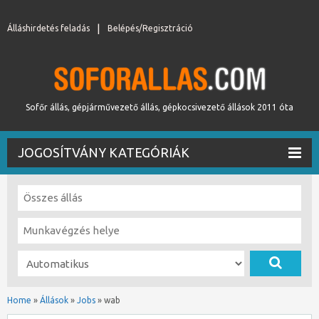
Álláshirdetés feladás
Belépés/Regisztráció
Sofőr állás, gépjárművezető állás, gépkocsivezető állások 2011 óta
JOGOSÍTVÁNY KATEGÓRIÁK
Home
»
Állások
»
Jobs
»
wab