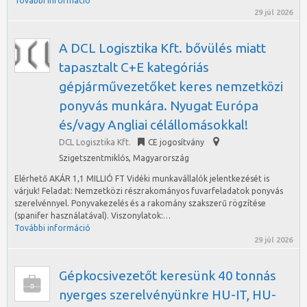
További információ
29 júl 2026
A DCL Logisztika Kft. bővülés miatt
tapasztalt C+E kategóriás
gépjárművezetőket keres nemzetközi
ponyvás munkára. Nyugat Európa
és/vagy Angliai célállomásokkal!
DCL Logisztika Kft.
CE jogosítvány
Szigetszentmiklós
,
Magyarország
Elérhető AKÁR 1,1 MILLIÓ FT Vidéki munkavállalók jelentkezését is
várjuk! Feladat: Nemzetközi részrakományos fuvarfeladatok ponyvás
szerelvénnyel. Ponyvakezelés és a rakomány szakszerű rögzítése
(spanifer használatával). Viszonylatok:…
További információ
29 júl 2026
Gépkocsivezetőt keresünk 40 tonnás
nyerges szerelvényünkre HU-IT, HU-