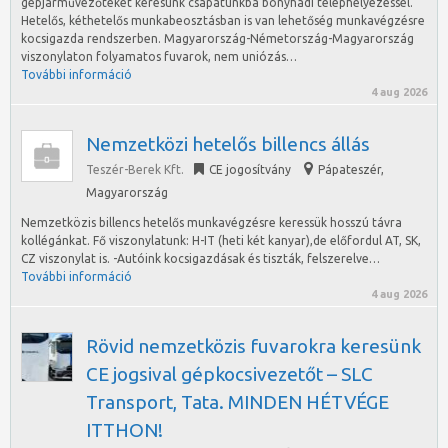
gépjárművezőteket keresünk csapatunkba bonyhádi telephelyezéssel.
Hetelős, kéthetelős munkabeosztásban is van lehetőség munkavégzésre
kocsigazda rendszerben. Magyarország-Németország-Magyarország
viszonylaton folyamatos fuvarok, nem uniózás…
További információ
4 aug 2026
Nemzetközi hetelős billencs állás
Teszér-Berek Kft.
CE jogosítvány
Pápateszér
,
Magyarország
Nemzetközis billencs hetelős munkavégzésre keressük hosszú távra
kollégánkat. Fő viszonylatunk: H-IT (heti két kanyar),de előfordul AT, SK,
CZ viszonylat is. -Autóink kocsigazdásak és tiszták, felszerelve…
További információ
4 aug 2026
Rövid nemzetközis fuvarokra keresünk
CE jogsival gépkocsivezetőt – SLC
Transport, Tata. MINDEN HÉTVÉGE
ITTHON!