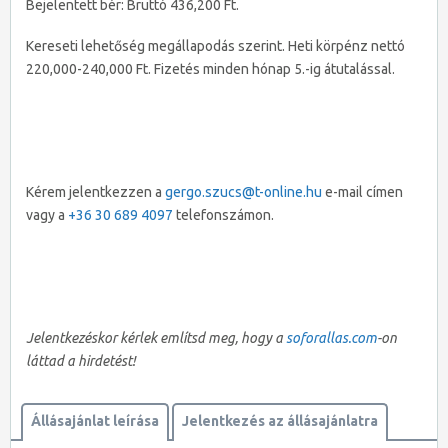
Bejelentett bér: Bruttó 436,200 Ft.
Kereseti lehetőség megállapodás szerint. Heti körpénz nettó
220,000-240,000 Ft. Fizetés minden hónap 5.-ig átutalással.
Kérem jelentkezzen a
gergo.szucs@t-online.hu
e-mail címen
vagy a
+36 30 689 4097
telefonszámon.
Jelentkezéskor kérlek említsd meg, hogy a
soforallas.com
-on
láttad a hirdetést!
Állásajánlat leírása
Jelentkezés az állásajánlatra