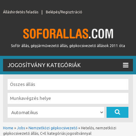
Álláshirdetés feladás
Belépés/Regisztráció
Sofőr állás, gépjárművezető állás, gépkocsivezető állások 2011 óta
JOGOSÍTVÁNY KATEGÓRIÁK
Home
»
Jobs
»
Nemzetközi gépkocsivezető
»
Hetelős, nemzetközi
gépkocsivezető állás, C+E kategóriás jogosítvánnyal