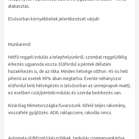
átakasztás.
Elsősorban környékbeliek jelentkezését várjuk!
Munkarend:
Hétfő reggeli indulás a telephelyünkről, szombat reggel/délig
érkezés ugyanoda vissza. Előfordul a péntek délutáni
hazaérkezés is, de az ritka. Minden hétvége otthon. 45-ös heti
pihenő az esetek 90%-ában megtartva. Évente néhányszor
előfordul kinti hétvégézés is (elsősorban az ünnepnapok miatt),
ez esetben csüt/pénteki indulás és szerdai beérkezés van.
Kizárólag Németországba fuvarozunk. Kifelé teljes rakomány,
visszafelé gyűjtőzés. ADR, raklapcsere, rakodás nincs.
Automata útdíjfizető készülékek, tankolás üzemanyagkártya