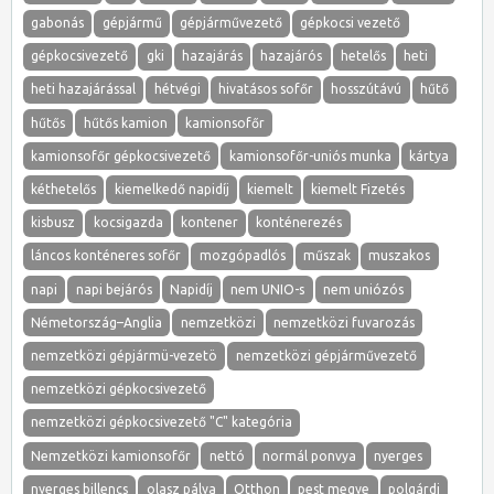
gabonás
gépjármű
gépjárművezető
gépkocsi vezető
gépkocsivezető
gki
hazajárás
hazajárós
hetelős
heti
heti hazajárással
hétvégi
hivatásos sofőr
hosszútávú
hűtő
hűtős
hűtős kamion
kamionsofőr
kamionsofőr gépkocsivezető
kamionsofőr-uniós munka
kártya
kéthetelős
kiemelkedő napidíj
kiemelt
kiemelt Fizetés
kisbusz
kocsigazda
kontener
konténerezés
láncos konténeres sofőr
mozgópadlós
műszak
muszakos
napi
napi bejárós
Napidíj
nem UNIO-s
nem uniózós
Németország–Anglia
nemzetközi
nemzetközi fuvarozás
nemzetközi gépjármü-vezetö
nemzetközi gépjárművezető
nemzetközi gépkocsivezető
nemzetközi gépkocsivezető "C" kategória
Nemzetközi kamionsofőr
nettó
normál ponvya
nyerges
nyerges billencs
olasz pálya
Otthon
pest megye
polgárdi