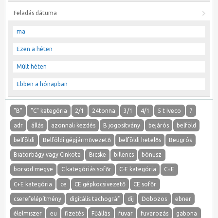
Feladás dátuma
ma
Ezen a héten
Múlt héten
Ebben a hónapban
"B"
"C" kategória
2/1
24tonna
3/1
4/1
5 t Iveco
7
adr
állás
azonnali kezdés
B jogosítvány
bejárós
belföld
belföldi
Belföldi gépjárművezető
belföldi hetelős
Beugrós
Biatorbágy vagy Cinkota
Bicske
billencs
bónusz
borsod megye
C kategóriás sofőr
C-E kategória
C+E
C+E kategória
ce
CE gépkocsivezető
CE sofőr
cserefelépítmény
digitális tachográf
díj
Dobozos
ebner
élelmiszer
eu
fizetés
Főállás
fuvar
fuvarozás
gabona