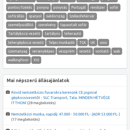
pontos fizetés
ponyva
ponyvás
Portugál
rendszer
sofőr
sofőrállás
spanyol
svédország
Székesfehérvár
személyszállító
szerelvény
tapasztalt sofőr
Tartálykocsi vezető
tartályos
teherautó
tehergépkocsi vezető
Teljes munkaidő
TGK
UK
unio
üzemanyag
versenyképes
veszprém
vezető
vontató
wab
walkingfloor
XVI
Mai népszerű állásajánlatok
Rövid nemzetközis fuvarokra keresünk CE jogsival
gépkocsivezetőt - SLC Transport, Tata. MINDEN HÉTVÉGE
ITTHON!
(28 megtekintés)
Nemzetközi munka, napidíj: 47.000 - 50.000 Ft,- (ADR 53.000 Ft,-)
(17 megtekintés)