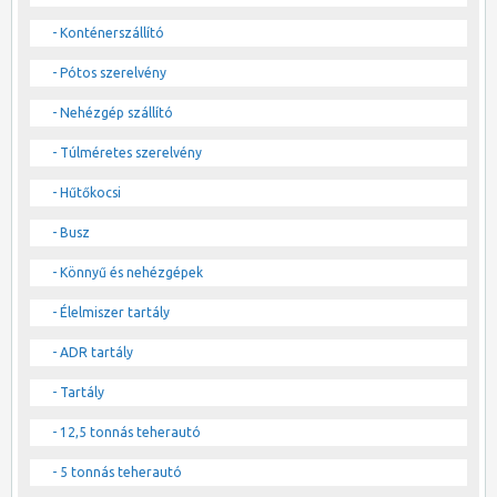
- Konténerszállító
- Pótos szerelvény
- Nehézgép szállító
- Túlméretes szerelvény
- Hűtőkocsi
- Busz
- Könnyű és nehézgépek
- Élelmiszer tartály
- ADR tartály
- Tartály
- 12,5 tonnás teherautó
- 5 tonnás teherautó