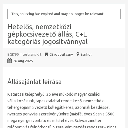
This job listing has expired and may no longer be relevant!
Hetelős, nemzetközi
gépkocsivezető állás, C+E
kategóriás jogosítvánnyal
BGK’90 Intertrans Kft.
CE jogosítvány
Bárhol
26 aug 2025
Állásajánlat leírása
Kistarcsai telephelyű, 35 éve működő magyar családi
vállalkozásunk, tapasztalattal rendelkező, nemzetközi
tehergépjármű vezető kollégát keres, azonnali kezdéssel,
nyerges ponyvás szerelvényünkre (másfél éves Scania S500
mega nyergesvontató és másfél éves Schwarzmüller
rolóponyvás félpótkocsi). Szerelvénygazdás rendszer – nincs