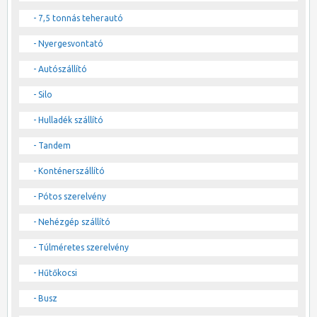
- 7,5 tonnás teherautó
- Nyergesvontató
- Autószállító
- Silo
- Hulladék szállító
- Tandem
- Konténerszállító
- Pótos szerelvény
- Nehézgép szállító
- Túlméretes szerelvény
- Hűtőkocsi
- Busz