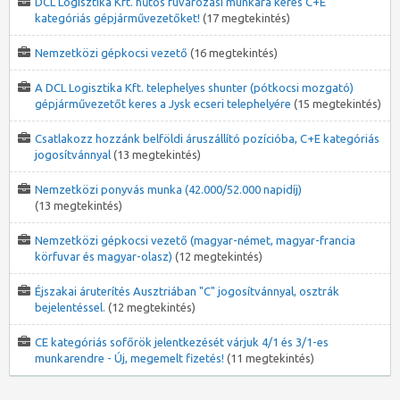
DCL Logisztika Kft. hűtős fuvarozási munkára keres C+E
kategóriás gépjárművezetőket!
(17 megtekintés)
Nemzetközi gépkocsi vezető
(16 megtekintés)
A DCL Logisztika Kft. telephelyes shunter (pótkocsi mozgató)
gépjárművezetőt keres a Jysk ecseri telephelyére
(15 megtekintés)
Csatlakozz hozzánk belföldi áruszállító pozícióba, C+E kategóriás
jogosítvánnyal
(13 megtekintés)
Nemzetközi ponyvás munka (42.000/52.000 napidíj)
(13 megtekintés)
Nemzetközi gépkocsi vezető (magyar-német, magyar-francia
körfuvar és magyar-olasz)
(12 megtekintés)
Éjszakai áruterítés Ausztriában "C" jogosítvánnyal, osztrák
bejelentéssel.
(12 megtekintés)
CE kategóriás sofőrök jelentkezését várjuk 4/1 és 3/1-es
munkarendre - Új, megemelt fizetés!
(11 megtekintés)