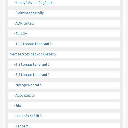
- Könnyű és nehézgépek
- Élelmiszer tartály
- ADR tartály
- Tartály
- 12,5 tonnás teherautó
Nemzetközi gépkocsivezető
- 3,5 tonnás teherautó
- 7,5 tonnás teherautó
- Nyergesvontató
- Autószállító
- Silo
- Hulladék szállító
- Tandem