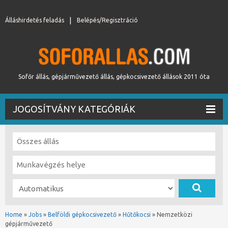
Álláshirdetés feladás
Belépés/Regisztráció
Sofőr állás, gépjárművezető állás, gépkocsivezető állások 2011 óta
JOGOSÍTVÁNY KATEGÓRIÁK
Home
»
Jobs
»
Belföldi gépkocsivezető
»
Hűtőkocsi
»
Nemzetközi
gépjárművezető