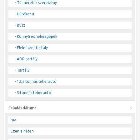
- Túlméretes szerelvény
- Hűtőkocsi
- Busz
- Könnyű és nehézgépek
- Élelmiszer tartály
- ADR tartály
- Tartály
- 12,5 tonnás teherautó
- 5 tonnás teherautó
Feladás dátuma
ma
Ezen a héten