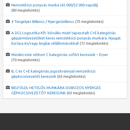
Nemzetközi ponyvás munka (42.000/52.000 napidíj)
(80 megtekintés)
4 Tengelyes Billencs / Nyergesbillencs
(75 megtekintés)
A DCL Logisztika Kft. bővülés miatt tapasztalt C+E kategóriás
gépjárművezetőket keres nemzetközi ponyvás munkára. Nyugat
Európa és/vagy Angliai célállomásokkal!
(72 megtekintés)
Minden este otthon! C kategóriás sofőrt keresünk – Ecser
(70 megtekintés)
B, C és C+E kategóriás jogosítvánnyal nemzetközi
gépkocsivezetőt keresünk
(63 megtekintés)
BELFÖLDI, HETELŐS MUNKÁRA DOBOZOS NYERGES
GÉPKOCSIVEZETŐT KERESÜNK
(63 megtekintés)