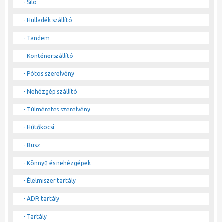
- Silo
- Hulladék szállító
- Tandem
- Konténerszállító
- Pótos szerelvény
- Nehézgép szállító
- Túlméretes szerelvény
- Hűtőkocsi
- Busz
- Könnyű és nehézgépek
- Élelmiszer tartály
- ADR tartály
- Tartály