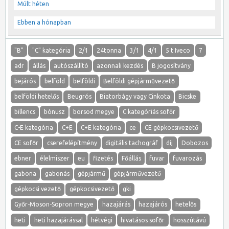
Múlt héten
Ebben a hónapban
"B"
"C" kategória
2/1
24tonna
3/1
4/1
5 t Iveco
7
adr
állás
autószállító
azonnali kezdés
B jogosítvány
bejárós
belföld
belföldi
Belföldi gépjárművezető
belföldi hetelős
Beugrós
Biatorbágy vagy Cinkota
Bicske
billencs
bónusz
borsod megye
C kategóriás sofőr
C-E kategória
C+E
C+E kategória
ce
CE gépkocsivezető
CE sofőr
cserefelépítmény
digitális tachográf
díj
Dobozos
ebner
élelmiszer
eu
fizetés
Főállás
fuvar
fuvarozás
gabona
gabonás
gépjármű
gépjárművezető
gépkocsi vezető
gépkocsivezető
gki
Győr-Moson-Sopron megye
hazajárás
hazajárós
hetelős
heti
heti hazajárással
hétvégi
hivatásos sofőr
hosszútávú