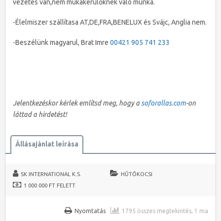
vezetes van,nem mukakerülőknek való munka.
-Élelmiszer szállítasa AT,DE,FRA,BENELUX és Svájc, Anglia nem.
-Beszélünk magyarul, Brat Imre
00421 905 741 233
Jelentkezéskor kérlek említsd meg, hogy a
soforallas.com
-on
láttad a hirdetést!
Állásajánlat leírása
SK INTERNATIONAL K.S.
HŰTŐKOCSI
1 000 000 FT FELETT
Nyomtatás
1795 összes megtekintés, 1 ma