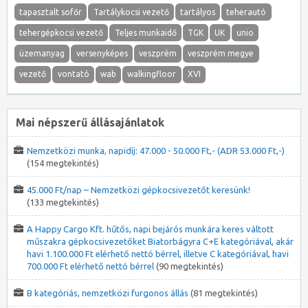
tapasztalt sofőr
Tartálykocsi vezető
tartályos
teherautó
tehergépkocsi vezető
Teljes munkaidő
TGK
UK
unio
üzemanyag
versenyképes
veszprém
veszprém megye
vezető
vontató
wab
walkingfloor
XVI
Mai népszerű állásajánlatok
Nemzetközi munka, napidíj: 47.000 - 50.000 Ft,- (ADR 53.000 Ft,-)
(154 megtekintés)
45.000 Ft/nap – Nemzetközi gépkocsivezetőt keresünk!
(133 megtekintés)
A Happy Cargo Kft. hűtős, napi bejárós munkára keres váltott
műszakra gépkocsivezetőket Biatorbágyra C+E kategóriával, akár
havi 1.100.000 Ft elérhető nettó bérrel, illetve C kategóriával, havi
700.000 Ft elérhető nettó bérrel
(90 megtekintés)
B kategóriás, nemzetközi furgonos állás
(81 megtekintés)