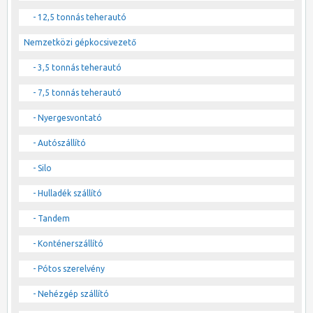
- 12,5 tonnás teherautó
Nemzetközi gépkocsivezető
- 3,5 tonnás teherautó
- 7,5 tonnás teherautó
- Nyergesvontató
- Autószállító
- Silo
- Hulladék szállító
- Tandem
- Konténerszállító
- Pótos szerelvény
- Nehézgép szállító