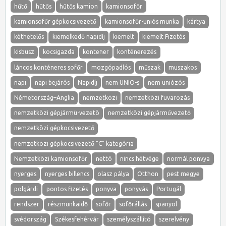
hűtő
hűtős
hűtős kamion
kamionsofőr
kamionsofőr gépkocsivezető
kamionsofőr-uniós munka
kártya
kéthetelős
kiemelkedő napidíj
kiemelt
kiemelt Fizetés
kisbusz
kocsigazda
kontener
konténerezés
láncos konténeres sofőr
mozgópadlós
műszak
muszakos
napi
napi bejárós
Napidíj
nem UNIO-s
nem uniózós
Németország–Anglia
nemzetközi
nemzetközi fuvarozás
nemzetközi gépjármü-vezetö
nemzetközi gépjárművezető
nemzetközi gépkocsivezető
nemzetközi gépkocsivezető "C" kategória
Nemzetközi kamionsofőr
nettó
nincs hétvége
normál ponvya
nyerges
nyerges billencs
olasz pálya
Otthon
pest megye
polgárdi
pontos fizetés
ponyva
ponyvás
Portugál
rendszer
részmunkaidő
sofőr
sofőrállás
spanyol
svédország
Székesfehérvár
személyszállító
szerelvény