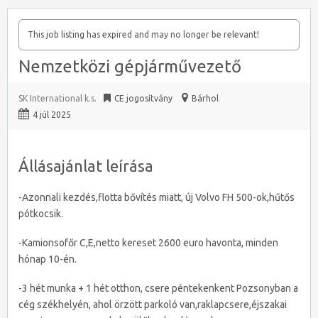
This job listing has expired and may no longer be relevant!
Nemzetközi gépjárművezető
SK International k.s.
CE jogosítvány
Bárhol
4 júl 2025
Állásajánlat leírása
-Azonnali kezdés,flotta bővítés miatt, új Volvo FH 500-ok,hűtős
pótkocsik.
-Kamionsofőr C,E,netto kereset 2600 euro havonta, minden
hónap 10-én.
-3 hét munka + 1 hét otthon, csere péntekenkent Pozsonyban a
cég székhelyén, ahol örzött parkoló van,raklapcsere,éjszakai