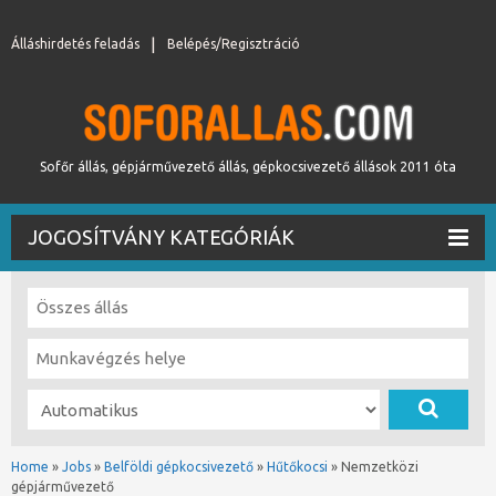
Álláshirdetés feladás
Belépés/Regisztráció
Sofőr állás, gépjárművezető állás, gépkocsivezető állások 2011 óta
JOGOSÍTVÁNY KATEGÓRIÁK
Home
»
Jobs
»
Belföldi gépkocsivezető
»
Hűtőkocsi
»
Nemzetközi
gépjárművezető