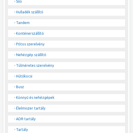
- Silo
- Hulladék szállító
- Tandem
- Konténerszállító
- Pótos szerelvény
- Nehézgép szállító
- Túlméretes szerelvény
- Hűtőkocsi
- Busz
- Könnyű és nehézgépek
- Élelmiszer tartály
- ADR tartály
- Tartály