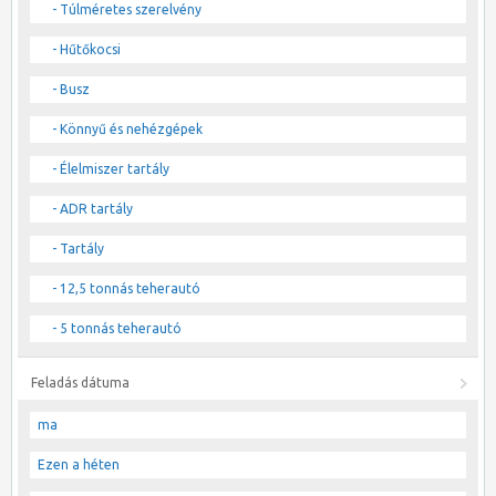
- Túlméretes szerelvény
- Hűtőkocsi
- Busz
- Könnyű és nehézgépek
- Élelmiszer tartály
- ADR tartály
- Tartály
- 12,5 tonnás teherautó
- 5 tonnás teherautó
Feladás dátuma
ma
Ezen a héten