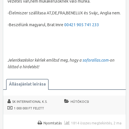
vezetes van,nem mukakerülőknek való munka.
-Élelmiszer szállítasa AT,DE,FRA,BENELUX és Svájc, Anglia nem.
-Beszélünk magyarul, Brat Imre
00421 905 741 233
Jelentkezéskor kérlek említsd meg, hogy a
soforallas.com
-on
láttad a hirdetést!
Állásajánlat leírása
SK INTERNATIONAL K.S.
HŰTŐKOCSI
1 000 000 FT FELETT
Nyomtatás
1814 összes megtekintés, 2 ma