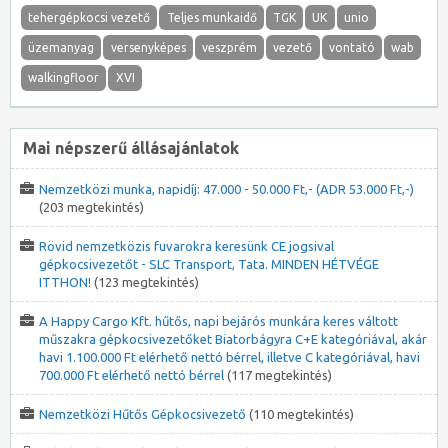
tehergépkocsi vezető
Teljes munkaidő
TGK
UK
unio
üzemanyag
versenyképes
veszprém
vezető
vontató
wab
walkingfloor
XVI
Mai népszerű állásajánlatok
Nemzetközi munka, napidíj: 47.000 - 50.000 Ft,- (ADR 53.000 Ft,-)
(203 megtekintés)
Rövid nemzetközis fuvarokra keresünk CE jogsival
gépkocsivezetőt - SLC Transport, Tata. MINDEN HÉTVÉGE
ITTHON!
(123 megtekintés)
A Happy Cargo Kft. hűtős, napi bejárós munkára keres váltott
műszakra gépkocsivezetőket Biatorbágyra C+E kategóriával, akár
havi 1.100.000 Ft elérhető nettó bérrel, illetve C kategóriával, havi
700.000 Ft elérhető nettó bérrel
(117 megtekintés)
Nemzetközi Hűtős Gépkocsivezető
(110 megtekintés)