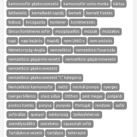
kamionsofőr gépkocsivezető
kamionsofőr-uniós munka
kártya
kéthetelős
kiemelkedő napidíj
kiemelt
kiemelt Fizetés
kisbusz
kocsigazda
kontener
konténerezés
láncos konténeres sofőr
mozgópadlós
műszak
muszakos
napi
napi bejárós
Napidíj
nem UNIO-s
nem uniózós
Németország–Anglia
nemzetközi
nemzetközi fuvarozás
nemzetközi gépjármü-vezetö
nemzetközi gépjárművezető
nemzetközi gépkocsivezető
nemzetközi gépkocsivezető "C" kategória
Nemzetközi kamionsofőr
nettó
normál ponvya
nyerges
nyerges billencs
olasz pálya
Otthon
pest megye
polgárdi
pontos fizetés
ponyva
ponyvás
Portugál
rendszer
sofőr
sofőrállás
spanyol
svédország
Székesfehérvár
személyszállító
szerelvény
tapasztalt sofőr
Tartálykocsi vezető
tartályos
teherautó