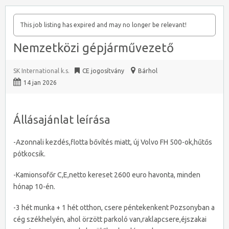
This job listing has expired and may no longer be relevant!
Nemzetközi gépjárművezető
SK International k.s.
CE jogosítvány
Bárhol
14 jan 2026
Állásajánlat leírása
-Azonnali kezdés,flotta bővítés miatt, új Volvo FH 500-ok,hűtős
pótkocsik.
-Kamionsofőr C,E,netto kereset 2600 euro havonta, minden
hónap 10-én.
-3 hét munka + 1 hét otthon, csere péntekenkent Pozsonyban a
cég székhelyén, ahol örzött parkoló van,raklapcsere,éjszakai