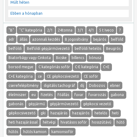
Múlt héten
Ebben a hónapban
"B"
"C" kategória
2/1
24tonna
3/1
4/1
5 t Iveco
7
adr
állás
azonnali kezdés
B jogosítvány
bejárós
belföld
belföldi
Belföldi gépjárművezető
belföldi hetelős
Beugrós
Biatorbágy vagy Cinkota
Bicske
billencs
bónusz
borsod megye
C kategóriás sofőr
C-E kategória
C+E
C+E kategória
ce
CE gépkocsivezető
CE sofőr
cserefelépítmény
digitális tachográf
díj
Dobozos
ebner
élelmiszer
eu
fizetés
Főállás
fuvar
fuvarozás
gabona
gabonás
gépjármű
gépjárművezető
gépkocsi vezető
gépkocsivezető
gki
hazajárás
hazajárós
hetelős
heti
heti hazajárással
hétvégi
hivatásos sofőr
hosszútávú
hűtő
hűtős
hűtős kamion
kamionsofőr