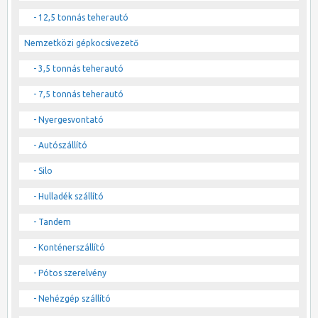
- 12,5 tonnás teherautó
Nemzetközi gépkocsivezető
- 3,5 tonnás teherautó
- 7,5 tonnás teherautó
- Nyergesvontató
- Autószállító
- Silo
- Hulladék szállító
- Tandem
- Konténerszállító
- Pótos szerelvény
- Nehézgép szállító