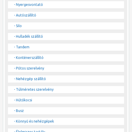
- Nyergesvontató
- Autószállító
- Silo
- Hulladék szállító
- Tandem
- Konténerszállító
- Pótos szerelvény
- Nehézgép szállító
- Túlméretes szerelvény
- Hűtőkocsi
- Busz
- Könnyű és nehézgépek
- Élelmiszer tartály