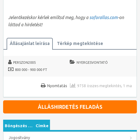
Jelentkezéskor kérlek említsd meg, hogy a
soforallas.com
-on
láttad a hirdetést!
Állásajánlat leírása
Térkép megtekintése
PERSZON2005
NYERGESVONTATÓ
800 000 - 900 000 FT
Nyomtatás
9758 összes megtekintés, 1 ma
ÁLLÁSHIRDETÉS FELADÁS
Böngészés …
Címke
Jogosítvány