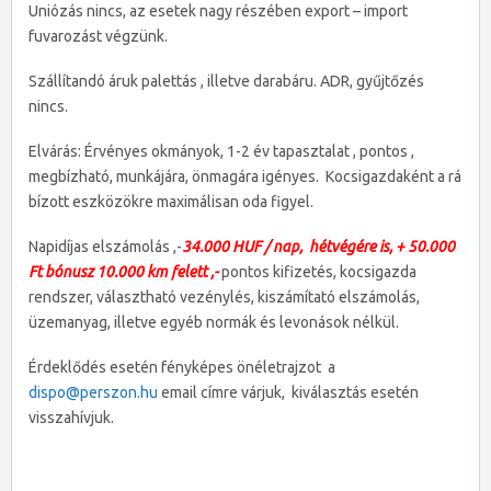
Uniózás nincs, az esetek nagy részében export – import
fuvarozást végzünk.
Szállítandó áruk palettás , illetve darabáru. ADR, gyűjtőzés
nincs.
Elvárás: Érvényes okmányok, 1-2 év tapasztalat , pontos ,
megbízható, munkájára, önmagára igényes. Kocsigazdaként a rá
bízott eszközökre maximálisan oda figyel.
Napidíjas elszámolás ,-
34.000 HUF / nap, hétvégére is, + 50.000
Ft bónusz 10.000 km felett ,-
pontos kifizetés, kocsigazda
rendszer, választható vezénylés, kiszámítató elszámolás,
üzemanyag, illetve egyéb normák és levonások nélkül.
Érdeklődés esetén fényképes önéletrajzot a
dispo@perszon.hu
email címre várjuk, kiválasztás esetén
visszahívjuk.