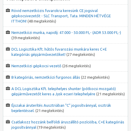
Rövid nemzetközis fuvarokra keresünk CE jogsival
gépkocsivezetőt - SLC Transport, Tata. MINDEN HÉTVÉGE
ITTHON!
(48 megtekintés)
Nemzetközi munka, napidíj: 47.000 - 50.000 Ft,- (ADR 53.000 Ft,-)
(39 megtekintés)
DCL Logisztika Kft. hűtős fuvarozási munkára keres C+E
kategóriás gépjárművezetőket!
(27 megtekintés)
Nemzetközi gépkocsi vezető
(26 megtekintés)
B kategóriás, nemzetközi furgonos állás
(22 megtekintés)
A DCL Logisztika Kft. telephelyes shunter (pótkocsi mozgató)
gépjárművezetőt keres a Jysk ecseri telephelyére
(21 megtekintés)
Éjszakai áruterítés Ausztriában "C" jogosítvánnyal, osztrák
bejelentéssel.
(21 megtekintés)
Csatlakozz hozzánk belföldi áruszállító pozícióba, C+E kategóriás
jogosítvánnyal
(19 megtekintés)