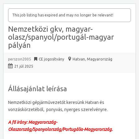
This job listing has expired and may no longer be relevant!
Nemzetközi gkv, magyar-
olasz/spanyol/portugál-magyar
pályán
perszon2005
CE jogosítvány
Hatvan
,
Magyarország
21 júl 2025
Állásajánlat leírása
Nemzetközi gépjárművezetőt keresünk Hatvan és
vonzáskörzetéből, ponyvás, nyerges szerelvényre.
A fő irány: Magyarország-
Olaszország/Spanyolország/Portugália-Magyarország.