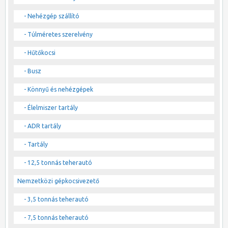
- Nehézgép szállító
- Túlméretes szerelvény
- Hűtőkocsi
- Busz
- Könnyű és nehézgépek
- Élelmiszer tartály
- ADR tartály
- Tartály
- 12,5 tonnás teherautó
Nemzetközi gépkocsivezető
- 3,5 tonnás teherautó
- 7,5 tonnás teherautó