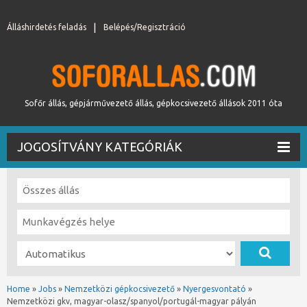
Álláshirdetés feladás
Belépés/Regisztráció
Sofőr állás, gépjárművezető állás, gépkocsivezető állások 2011 óta
JOGOSÍTVÁNY KATEGÓRIÁK
Home
»
Jobs
»
Nemzetközi gépkocsivezető
»
Nyergesvontató
»
Nemzetközi gkv, magyar-olasz/spanyol/portugál-magyar pályán