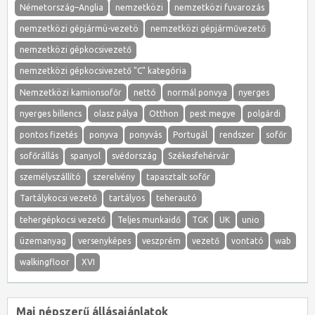
Németország–Anglia
nemzetközi
nemzetközi fuvarozás
nemzetközi gépjármü-vezetö
nemzetközi gépjárművezető
nemzetközi gépkocsivezető
nemzetközi gépkocsivezető "C" kategória
Nemzetközi kamionsofőr
nettó
normál ponvya
nyerges
nyerges billencs
olasz pálya
Otthon
pest megye
polgárdi
pontos fizetés
ponyva
ponyvás
Portugál
rendszer
sofőr
sofőrállás
spanyol
svédország
Székesfehérvár
személyszállító
szerelvény
tapasztalt sofőr
Tartálykocsi vezető
tartályos
teherautó
tehergépkocsi vezető
Teljes munkaidő
TGK
UK
unio
üzemanyag
versenyképes
veszprém
vezető
vontató
wab
walkingfloor
XVI
Mai népszerű állásajánlatok