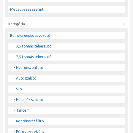
Megegyezés szerint
Kategória
Belföldi gépkocsivezető
- 3,5 tonnás teherautó
- 7,5 tonnás teherautó
- Nyergesvontató
- Autószállító
- Silo
- Hulladék szállító
- Tandem
- Konténerszállító
- Pótos szerelvény