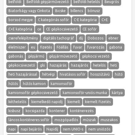
belföldi
Belföldi gépjárművezető
belföldi hetelős
Beugrós
Biatorbágy vagy Cinkota
Bicske
billencs
bónusz
borsod megye
C kategóriás sofőr
C-E kategória
C+E
C+E kategória
ce
CE gépkocsivezető
CE sofőr
cserefelépítmény
digitális tachográf
díj
Dobozos
ebner
élelmiszer
eu
fizetés
Főállás
fuvar
fuvarozás
gabona
gabonás
gépjármű
gépjárművezető
gépkocsi vezető
gépkocsivezető
gki
hazajárás
hazajárós
hetelős
heti
heti hazajárással
hétvégi
hivatásos sofőr
hosszútávú
hűtő
hűtős
hűtős kamion
kamionsofőr
kamionsofőr gépkocsivezető
kamionsofőr-uniós munka
kártya
kéthetelős
kiemelkedő napidíj
kiemelt
kiemelt Fizetés
kisbusz
kocsigazda
kontener
konténerezés
láncos konténeres sofőr
mozgópadlós
műszak
muszakos
napi
napi bejárós
Napidíj
nem UNIO-s
nem uniózós