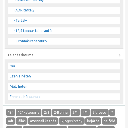
- ADR tartály
- Tartály
- 12,5 tonnás teherautó
- 5 tonnás teherautó
Feladás dátuma
ma
Ezen a héten
Múlt héten
Ebben a hónapban
"B"
"C" kategória
2/1
24tonna
3/1
4/1
5 t Iveco
7
adr
állás
azonnali kezdés
B jogosítvány
bejárós
belföld