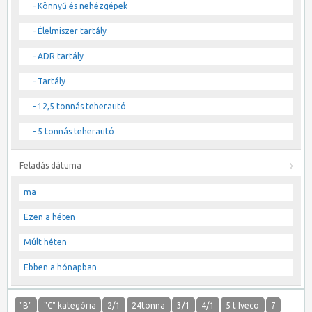
- Könnyű és nehézgépek
- Élelmiszer tartály
- ADR tartály
- Tartály
- 12,5 tonnás teherautó
- 5 tonnás teherautó
Feladás dátuma
ma
Ezen a héten
Múlt héten
Ebben a hónapban
"B"
"C" kategória
2/1
24tonna
3/1
4/1
5 t Iveco
7