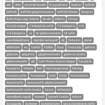
adr
állás
azonnali kezdés
B jogosítvány
bejárós
belföld
belföldi
Belföldi gépjárművezető
belföldi hetelős
Beugrós
Biatorbágy vagy Cinkota
Bicske
billencs
bónusz
borsod megye
C kategóriás sofőr
C-E kategória
C+E
C+E kategória
ce
CE gépkocsivezető
CE sofőr
cserefelépítmény
digitális tachográf
díj
Dobozos
ebner
élelmiszer
eu
fizetés
Főállás
fuvar
fuvarozás
gabona
gabonás
gépjármű
gépjárművezető
gépkocsi vezető
gépkocsivezető
gki
Győr-Moson-Sopron megye
hazajárás
hazajárós
hetelős
heti
heti hazajárással
hétvégi
hivatásos sofőr
hosszútávú
hűtő
hűtős
hűtős kamion
kamionsofőr
kamionsofőr gépkocsivezető
kamionsofőr-uniós munka
kártya
kéthetelős
kiemelkedő napidíj
kiemelt
kiemelt Fizetés
kisbusz
kocsigazda
kontener
konténerezés
láncos konténeres sofőr