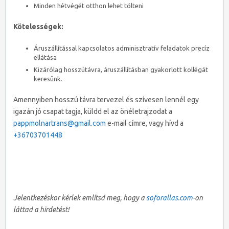
Minden hétvégét otthon lehet tölteni
Kötelességek:
Áruszállítással kapcsolatos adminisztratív feladatok precíz
ellátása
Kizárólag hosszútávra, áruszállításban gyakorlott kollégát
keresünk.
Amennyiben hosszú távra tervezel és szívesen lennél egy
igazán jó csapat tagja, küldd el az önéletrajzodat a
pappmolnartrans@gmail.com
e-mail címre, vagy hívd a
+36703701448
Jelentkezéskor kérlek említsd meg, hogy a
soforallas.com
-on
láttad a hirdetést!