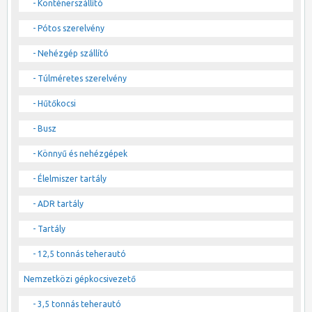
- Konténerszállító
- Pótos szerelvény
- Nehézgép szállító
- Túlméretes szerelvény
- Hűtőkocsi
- Busz
- Könnyű és nehézgépek
- Élelmiszer tartály
- ADR tartály
- Tartály
- 12,5 tonnás teherautó
Nemzetközi gépkocsivezető
- 3,5 tonnás teherautó