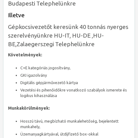
Budapesti Telephelünkre
Illetve
Gépkocsivezetőt keresünk 40 tonnás nyerges
szerelvényünkre HU-IT, HU-DE ,HU-
BE,Zalaegerszegi Telephelünkre
Követelmények:
C+E kategóriás jogosítvány,
GKI igazolvány
Digitális gépjárművezető kártya
Vezetési és pihenőidőkre vonatkozó szabályok ismerete és
logikus kihasználása
Munkakörülmények:
Hosszú távú, megbízható munkalehetőség, bejelentett
munkahely,
Üzemanyagkártyával, útdíjfizető box-okkal