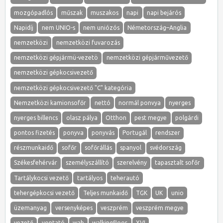
mozgópadlós
műszak
muszakos
napi
napi bejárós
Napidíj
nem UNIO-s
nem uniózós
Németország–Anglia
nemzetközi
nemzetközi fuvarozás
nemzetközi gépjármü-vezetö
nemzetközi gépjárművezető
nemzetközi gépkocsivezető
nemzetközi gépkocsivezető "C" kategória
Nemzetközi kamionsofőr
nettó
normál ponvya
nyerges
nyerges billencs
olasz pálya
Otthon
pest megye
polgárdi
pontos fizetés
ponyva
ponyvás
Portugál
rendszer
részmunkaidő
sofőr
sofőrállás
spanyol
svédország
Székesfehérvár
személyszállító
szerelvény
tapasztalt sofőr
Tartálykocsi vezető
tartályos
teherautó
tehergépkocsi vezető
Teljes munkaidő
TGK
UK
unio
üzemanyag
versenyképes
veszprém
veszprém megye
vezető
vontató
wab
walkingfloor
XVI