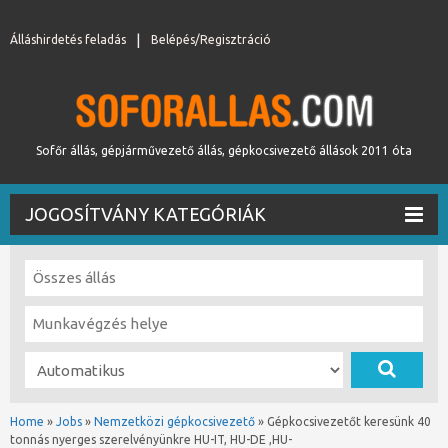
Álláshirdetés feladás
Belépés/Regisztráció
Sofőr állás, gépjárművezető állás, gépkocsivezető állások 2011 óta
JOGOSÍTVÁNY KATEGÓRIÁK
Home
»
Jobs
»
Nemzetközi gépkocsivezető
»
Gépkocsivezetőt keresünk 40
tonnás nyerges szerelvényünkre HU-IT, HU-DE ,HU-