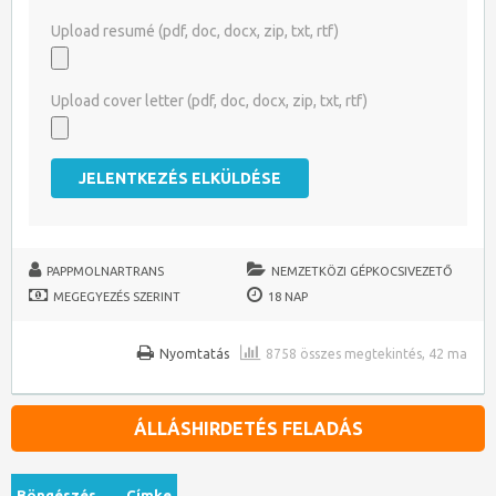
Upload resumé (pdf, doc, docx, zip, txt, rtf)
Upload cover letter (pdf, doc, docx, zip, txt, rtf)
PAPPMOLNARTRANS
NEMZETKÖZI GÉPKOCSIVEZETŐ
MEGEGYEZÉS SZERINT
18 NAP
Nyomtatás
8758 összes megtekintés, 42 ma
ÁLLÁSHIRDETÉS FELADÁS
Böngészés …
Címke