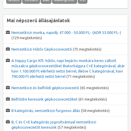
Mai népszerű állásajánlatok
Nemzetközi munka, napidíj: 47.000 - 50.000 Ft,- (ADR 53.000 Ft,-)
(129 megtekintés)
Nemzetközi Hűtős Gépkocsivezető
(75 megtekintés)
A Happy Cargo Kft. hűtős, napi bejárós munkára keres váltott
műszakra gépkocsivezetőket Biatorbágyra C+E kategóriával, akár
havi 1.100.000 Ft elérhető nettó bérrel, illetve C kategóriával, havi
700.000 Ft elérhető nettó bérrel
(71 megtekintés)
Nemzetközi és belföldi gépkocsivezető
(65 megtekintés)
Belföldre keresünk gépkocsivezetőket
(61 megtekintés)
B kategóriás, nemzetközi furgonos állás
(58 megtekintés)
B, C és C+E kategóriás jogosítvánnyal nemzetközi
gépkocsivezetőt keresünk
(57 megtekintés)