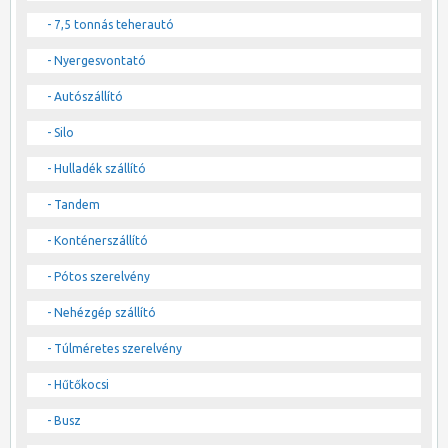
- 7,5 tonnás teherautó
- Nyergesvontató
- Autószállító
- Silo
- Hulladék szállító
- Tandem
- Konténerszállító
- Pótos szerelvény
- Nehézgép szállító
- Túlméretes szerelvény
- Hűtőkocsi
- Busz