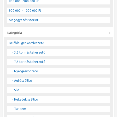
800 000 - 900 000 Ft
900 000 - 1 000 000 Ft
Megegyezés szerint
Kategória
Belföldi gépkocsivezető
- 3,5 tonnás teherautó
- 7,5 tonnás teherautó
- Nyergesvontató
- Autószállító
- Silo
- Hulladék szállító
- Tandem