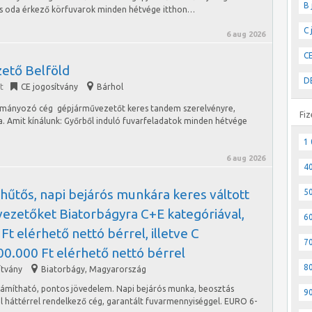
B 
 és oda érkező körfuvarok minden hétvége itthon…
C 
6 aug 2026
CE
ető Belföld
DE
t
CE jogosítvány
Bárhol
lítmányozó cég gépjárművezetőt keres tandem szerelvényre,
Fiz
a. Amit kínálunk: Győrből induló fuvarfeladatok minden hétvége
1 
6 aug 2026
40
hűtős, napi bejárós munkára keres váltott
50
ezetőket Biatorbágyra C+E kategóriával,
60
Ft elérhető nettó bérrel, illetve C
70
700.000 Ft elérhető nettó bérrel
80
ítvány
Biatorbágy
,
Magyarország
iszámítható, pontos jövedelem. Napi bejárós munka, beosztás
90
il háttérrel rendelkező cég, garantált fuvarmennyiséggel. EURO 6-