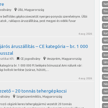
re
het
gosítvány
Üllő
,
Magyarország
hiv
yre belföldes gépkocsivezetőt nyerges-ponyvás szerelvényre. Üllői
hű
atok , raklapos áruszállítása, pest megyei és vidéki fuvar
ka
ka
4 aug 2026
két
rós áruszállítás – CE kategória – br. 1 000
kie
nusszal
ko
ztikai Kft.
CE jogosítvány
Veszprém
,
Magyarország
lán
kategória br. 1 000 000 Ft belépési bónusszal Ami nálunk vár:
mű
i boltok terítése (száraz, hűtött,…
Nap
4 aug 2026
Né
ezető – 20 tonnás tehergépkocsi
ne
osítvány
Szigetszentmiklós
,
Magyarország
ne
arozó cégünk keres tehergépjármű vezetőt 20 tonnás
ne