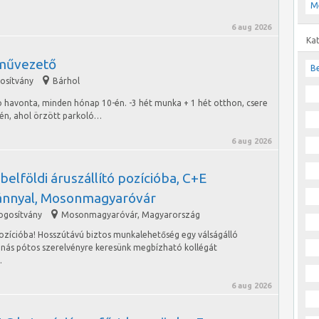
M
6 aug 2026
Ka
művezető
Be
gosítvány
Bárhol
 havonta, minden hónap 10-én. -3 hét munka + 1 hét otthon, csere
én, ahol örzött parkoló…
6 aug 2026
belföldi áruszállító pozícióba, C+E
vánnyal, Mosonmagyaróvár
jogosítvány
Mosonmagyaróvár
,
Magyarország
pozícióba! Hosszútávú biztos munkalehetőség egy válságálló
nnás pótos szerelvényre keresünk megbízható kollégát
…
6 aug 2026