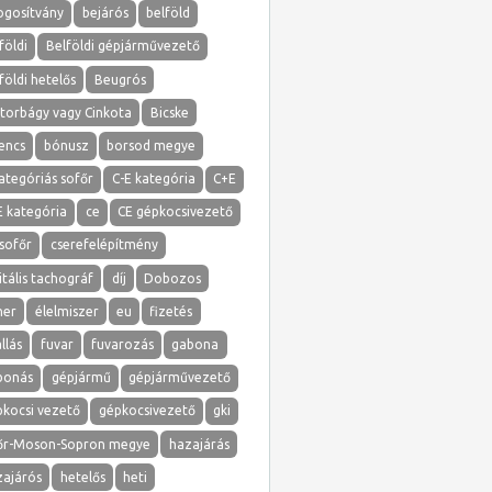
ogosítvány
bejárós
belföld
földi
Belföldi gépjárművezető
földi hetelős
Beugrós
atorbágy vagy Cinkota
Bicske
lencs
bónusz
borsod megye
ategóriás sofőr
C-E kategória
C+E
E kategória
ce
CE gépkocsivezető
sofőr
cserefelépítmény
itális tachográf
díj
Dobozos
ner
élelmiszer
eu
fizetés
llás
fuvar
fuvarozás
gabona
bonás
gépjármű
gépjárművezető
pkocsi vezető
gépkocsivezető
gki
őr-Moson-Sopron megye
hazajárás
zajárós
hetelős
heti