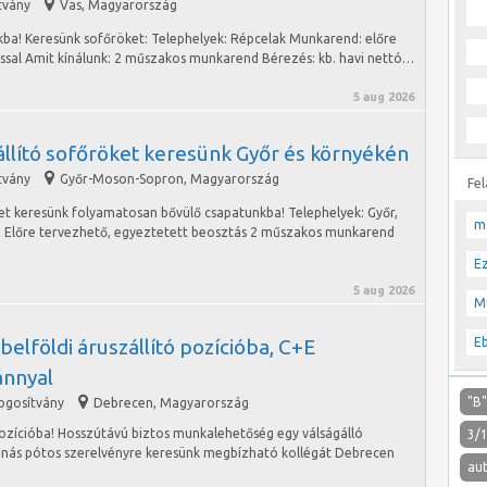
tvány
Vas
,
Magyarország
kba! Keresünk sofőröket: Telephelyek: Répcelak Munkarend: előre
ással Amit kínálunk: 2 műszakos munkarend Bérezés: kb. havi nettó…
5 aug 2026
állító sofőröket keresünk Győr és környékén
tvány
Győr-Moson-Sopron
,
Magyarország
Fe
et keresünk folyamatosan bővülő csapatunkba! Telephelyek: Győr,
m
 Előre tervezhető, egyeztetett beosztás 2 műszakos munkarend
E
5 aug 2026
M
belföldi áruszállító pozícióba, C+E
E
ánnyal
"B
jogosítvány
Debrecen
,
Magyarország
pozícióba! Hosszútávú biztos munkalehetőség egy válságálló
3/
nnás pótos szerelvényre keresünk megbízható kollégát Debrecen
aut