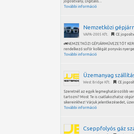
jogosítvány, Digitális…
További információ
Nemzetközi gépjár
VAPA-2005 Kft.
CE jogosít
🚛NEMZETKÖZI GÉPJÁRMŰVEZETŐT KERESÜN
rendelkező sofőr kollégát ponyvás nyerge
További információ
Üzemanyag szállítá
West Bridge Kft.
CE jogosí
Szeretnél az egyik legmeghatározóbb ve
tartozni? Most Te is csatlakozhatsz cégü
sikereinkhez! Várjuk jelentkezésedet, ü
További információ
Cseppfolyós gáz szá