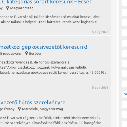
 C kategóriás sofőrt keresünk – Ecser
ny
Magyarország
öbbnapos fuvarokból? Inkább kiszámítható munkát keresel, ahol
kkor nálunk a helyed! Stabil háttérrel rendelkező logisztikai…
5 aug 2026
mzetközi gépkocsivezetőt keresünk!
E jogosítvány
Európa
mzetközi fuvarozást, de fontos számodra a
etés? Akkor csatlakozz hozzánk! Folyamatosan fejlődő,
alatunk nemzetközi gépkocsivezetőt keres hosszú távra. 45.000 Ft /
5 aug 2026
N
vezető hűtős szerelvényre
gosítvány
Maroslele
,
Magyarország
lkező fuvarozó cég keres belföldi, esetenként kisebb nemzetközi
űtős szerelvényre. Elvárások belföldi pozícióra: C E kategóriás