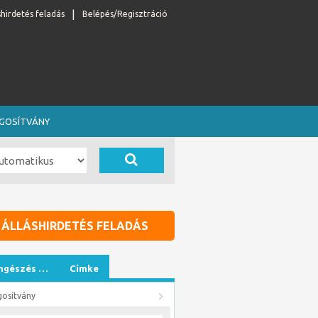
shirdetés feladás
Belépés/Regisztráció
OGOSÍTVÁNY
ÁLLÁSHIRDETÉS FELADÁS
ngészés …
Címke
gosítvány