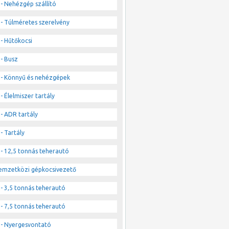
- Nehézgép szállító
- Túlméretes szerelvény
- Hűtőkocsi
- Busz
- Könnyű és nehézgépek
- Élelmiszer tartály
- ADR tartály
- Tartály
- 12,5 tonnás teherautó
emzetközi gépkocsivezető
- 3,5 tonnás teherautó
- 7,5 tonnás teherautó
- Nyergesvontató