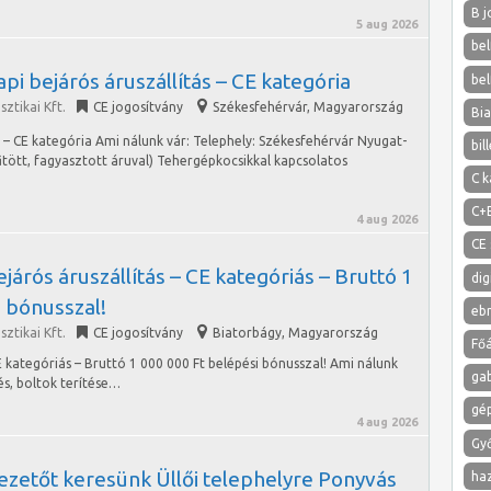
B j
5 aug 2026
bel
pi bejárós áruszállítás – CE kategória
bel
ztikai Kft.
CE jogosítvány
Székesfehérvár
,
Magyarország
Bi
s – CE kategória Ami nálunk vár: Telephely: Székesfehérvár Nyugat-
bil
űtött, fagyasztott áruval) Tehergépkocsikkal kapcsolatos
C k
C+
4 aug 2026
CE 
járós áruszállítás – CE kategóriás – Bruttó 1
dig
 bónusszal!
eb
ztikai Kft.
CE jogosítvány
Biatorbágy
,
Magyarország
Főá
E kategóriás – Bruttó 1 000 000 Ft belépési bónusszal! Ami nálunk
ga
és, boltok terítése…
gé
4 aug 2026
Gy
ezetőt keresünk Üllői telephelyre Ponyvás
ha