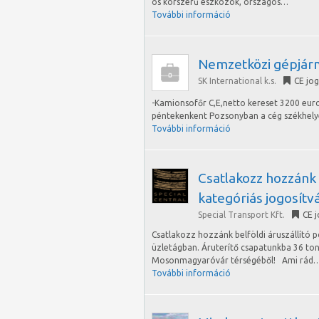
os korszerű eszközök, országos…
További információ
Nemzetközi gépjár
SK International k.s.
CE jo
-Kamionsofőr C,E,netto kereset 3200 euro
péntekenkent Pozsonyban a cég székhely
További információ
Csatlakozz hozzánk 
kategóriás jogosít
Special Transport Kft.
CE 
Csatlakozz hozzánk belföldi áruszállító 
üzletágban. Áruterítő csapatunkba 36 to
Mosonmagyaróvár térségéből! Ami rád
További információ