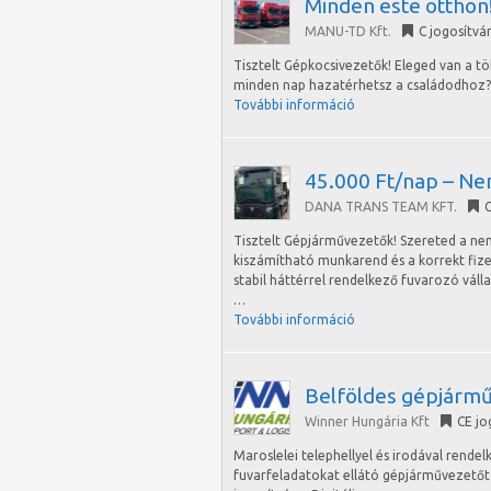
Minden este otthon!
MANU-TD Kft.
C jogosítvá
Tisztelt Gépkocsivezetők! Eleged van a t
minden nap hazatérhetsz a családodhoz? A
További információ
45.000 Ft/nap – Ne
DANA TRANS TEAM KFT.
C
Tisztelt Gépjárművezetők! Szereted a ne
kiszámítható munkarend és a korrekt fiz
stabil háttérrel rendelkező fuvarozó váll
…
További információ
Belföldes gépjármű
Winner Hungária Kft
CE jo
Maroslelei telephellyel és irodával rende
fuvarfeladatokat ellátó gépjárművezetőt h