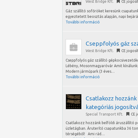
West Bridge Kft.
CE jogosí
Gáz szállító sofőröket keresünk csapatun
egyeztetett beosztás alapján, napi bejár
További információ
Cseppfolyós gáz sz
West Bridge Kft.
CE jogosí
Cseppfolyós gáz szállító gépkocsivezetők
Lébény, Mosonmagyaróvár Amit kínálunk:
Modern járműpark (3 éves…
További információ
Csatlakozz hozzánk 
kategóriás jogosítv
Special Transport Kft.
CE 
Csatlakozz hozzánk belföldi áruszállító 
üzletágban. Áruterítő csapatunkba 36 to
térségéből! Ami rád…