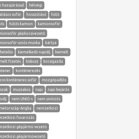
i hazajárással
hétvégi
atásos sofőr
hosszútávú
hűtő
tős
hűtős kamion
kamionsofőr
mionsofőr gépkocsivezető
mionsofőr-uniós munka
kártya
hetelős
kiemelkedő napidíj
kiemelt
melt Fizetés
kisbusz
kocsigazda
ntener
konténerezés
cos konténeres sofőr
mozgópadlós
szak
muszakos
napi
napi bejárós
idíj
nem UNIO-s
nem uniózós
metország–Anglia
nemzetközi
mzetközi fuvarozás
mzetközi gépjármü-vezetö
mzetközi gépjárművezető