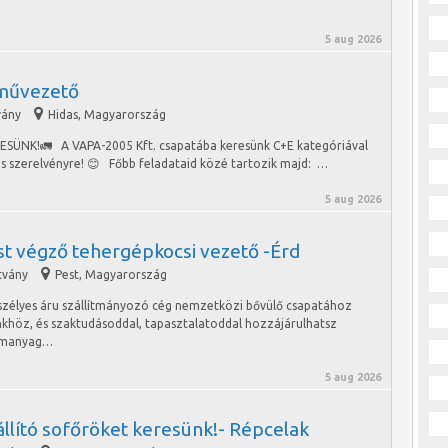
5 aug 2026
művezető
vány
Hidas
,
Magyarország
K!🚛 A VAPA-2005 Kft. csapatába keresünk C+E kategóriával
s szerelvényre! 😊 Főbb feladataid közé tartozik majd: …
5 aug 2026
st végző tehergépkocsi vezető -Érd
tvány
Pest
,
Magyarország
szélyes áru szállítmányozó cég nemzetközi bővülő csapatához
nkhöz, és szaktudásoddal, tapasztalatoddal hozzájárulhatsz
zemanyag…
5 aug 2026
llító sofőröket keresünk!- Répcelak