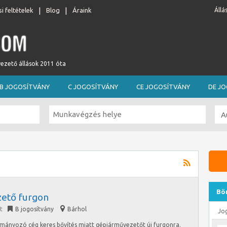
i feltételek
Blog
Áraink
Állá
vezető állások 2011 óta
B JOGOSÍTVÁNY
C JOGOSÍTVÁNY
CE JOGOSÍTVÁNY
DE J
Bö
ető furgon
t
B jogosítvány
Bárhol
Jo
tmányozó cég keres bővítés miatt gépjárművezetőt új furgonra.