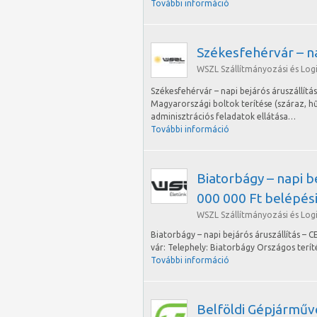
További információ
Székesfehérvár – na
WSZL Szállítmányozási és Logis
Székesfehérvár – napi bejárós áruszállítá
Magyarországi boltok terítése (száraz, h
adminisztrációs feladatok ellátása…
További információ
Biatorbágy – napi be
000 000 Ft belépési
WSZL Szállítmányozási és Logis
Biatorbágy – napi bejárós áruszállítás – C
vár: Telephely: Biatorbágy Országos terít
További információ
Belföldi Gépjárműv