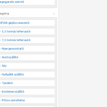
egegyezés szerint
tegória
lföldi gépkocsivezető
- 3,5 tonnás teherautó
- 7,5 tonnás teherautó
- Nyergesvontató
- Autószállító
- Silo
- Hulladék szállító
- Tandem
- Konténerszállító
- Pótos szerelvény