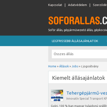
Kapcsolat
Adatvédelem
Szerződés
Sofőr állás, gépjárművezető állás, gépkocsi
LEGFRISSEBB ÁLLÁSAJÁNLATOK
Home
»
Állások
»
Jobs
»
c jogosítvány
Kiemelt állásajánlatok
Tehergépjármű-vez
Innovatív Special Transport KF
Győri, 100 %-ban magyar tulajdonú szállí