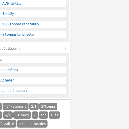
- ADR tartály
- Tartály
- 12,5 tonnás teherautó
- 5 tonnás teherautó
ladás dátuma
a
zen a héten
últ héten
bben a hónapban
"
"C" kategória
2/1
24tonna
1
4/1
5 t Iveco
7
adr
állás
ószállító
azonnali kezdés