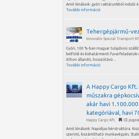
Amit kínálunk: győri raktárunkból induló
További információ
Tehergépjármű-vez
Innovatív Special Transport KF
Győri, 100 %-ban magyar tulajdonú szál
belföldi és kishatármenti fuvarfeladatokr
itthon állandó, hosszútávú…
További információ
A Happy Cargo Kft. 
műszakra gépkocsiv
akár havi 1.100.000 
kategóriával, havi 
Happy Cargo Kft.
CE jogos
Amit kínálunk: Napidíjas bérstruktúra. K
szerinti, kiszámítható munkavégzés. Stab