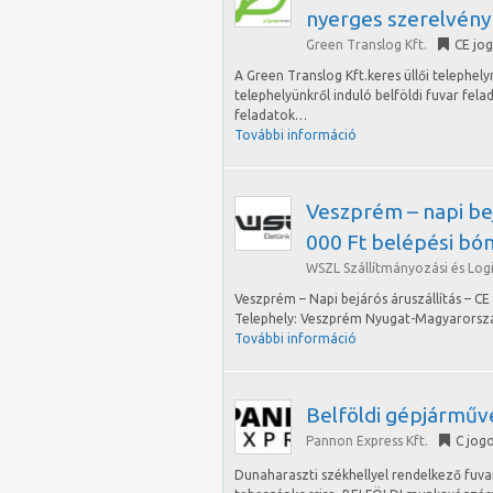
nyerges szerelvény
Green Translog Kft.
CE jo
A Green Translog Kft.keres üllői telephel
telephelyünkről induló belföldi fuvar felad
feladatok…
További információ
Veszprém – napi bejá
000 Ft belépési bó
WSZL Szállítmányozási és Logis
Veszprém – Napi bejárós áruszállítás – CE 
Telephely: Veszprém Nyugat-Magyarország
További információ
Belföldi gépjárműv
Pannon Express Kft.
C jog
Dunaharaszti székhellyel rendelkező fuv