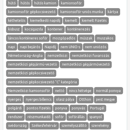
hűtő
hűtős
hűtős kamion
kamionsofőr
kamionsofőr gépkocsivezető
kamionsofőr-uniós munka
kártya
kéthetelős
kiemelkedő napidíj
kiemelt
kiemelt Fizetés
kisbusz
kocsigazda
kontener
konténerezés
láncos konténeres sofőr
mozgópadlós
műszak
muszakos
napi
napi bejárós
Napidíj
nem UNIO-s
nem uniózós
Németország–Anglia
nemzetközi
nemzetközi fuvarozás
nemzetközi gépjármü-vezetö
nemzetközi gépjárművezető
nemzetközi gépkocsivezető
nemzetközi gépkocsivezető "C" kategória
Nemzetközi kamionsofőr
nettó
nincs hétvége
normál ponvya
nyerges
nyerges billencs
olasz pálya
Otthon
pest megye
polgárdi
pontos fizetés
ponyva
ponyvás
Portugál
rendszer
részmunkaidő
sofőr
sofőrállás
spanyol
svédország
Székesfehérvár
személyszállító
szerelvény