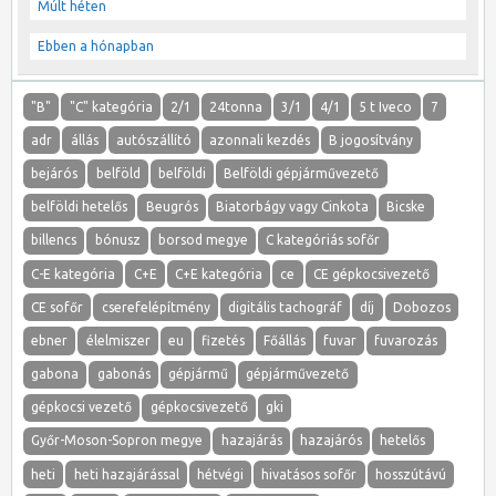
Múlt héten
Ebben a hónapban
"B"
"C" kategória
2/1
24tonna
3/1
4/1
5 t Iveco
7
adr
állás
autószállító
azonnali kezdés
B jogosítvány
bejárós
belföld
belföldi
Belföldi gépjárművezető
belföldi hetelős
Beugrós
Biatorbágy vagy Cinkota
Bicske
billencs
bónusz
borsod megye
C kategóriás sofőr
C-E kategória
C+E
C+E kategória
ce
CE gépkocsivezető
CE sofőr
cserefelépítmény
digitális tachográf
díj
Dobozos
ebner
élelmiszer
eu
fizetés
Főállás
fuvar
fuvarozás
gabona
gabonás
gépjármű
gépjárművezető
gépkocsi vezető
gépkocsivezető
gki
Győr-Moson-Sopron megye
hazajárás
hazajárós
hetelős
heti
heti hazajárással
hétvégi
hivatásos sofőr
hosszútávú