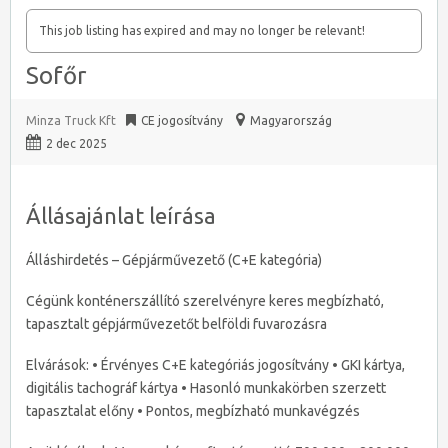
This job listing has expired and may no longer be relevant!
Sofőr
Minza Truck Kft
CE jogosítvány
Magyarország
2 dec 2025
Állásajánlat leírása
Álláshirdetés – Gépjárművezető (C+E kategória)
Cégünk konténerszállító szerelvényre keres megbízható,
tapasztalt gépjárművezetőt belföldi fuvarozásra
Elvárások: • Érvényes C+E kategóriás jogosítvány • GKI kártya,
digitális tachográf kártya • Hasonló munkakörben szerzett
tapasztalat előny • Pontos, megbízható munkavégzés