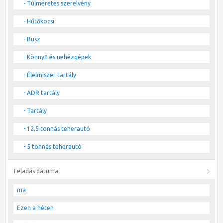
- Túlméretes szerelvény
- Hűtőkocsi
- Busz
- Könnyű és nehézgépek
- Élelmiszer tartály
- ADR tartály
- Tartály
- 12,5 tonnás teherautó
- 5 tonnás teherautó
Feladás dátuma
ma
Ezen a héten