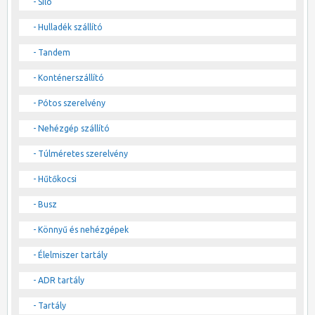
- Silo
- Hulladék szállító
- Tandem
- Konténerszállító
- Pótos szerelvény
- Nehézgép szállító
- Túlméretes szerelvény
- Hűtőkocsi
- Busz
- Könnyű és nehézgépek
- Élelmiszer tartály
- ADR tartály
- Tartály