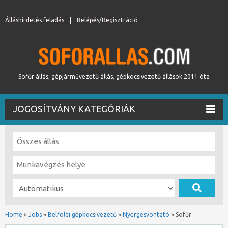
Álláshirdetés feladás
Belépés/Regisztráció
Sofőr állás, gépjárművezető állás, gépkocsivezető állások 2011 óta
JOGOSÍTVÁNY KATEGÓRIÁK
Home
»
Jobs
»
Belföldi gépkocsivezető
»
Nyergesvontató
»
Sofőr