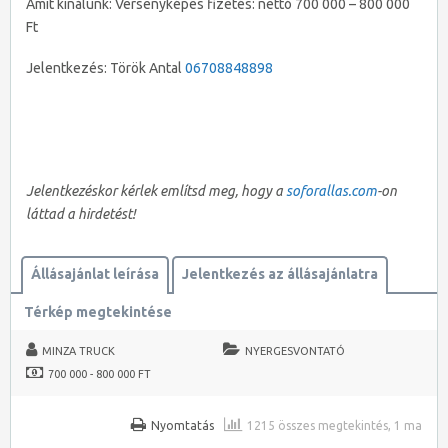
Amit kínálunk: Versenyképes fizetés: nettó 700 000 – 800 000
Ft
Jelentkezés: Török Antal
06708848898
Jelentkezéskor kérlek említsd meg, hogy a
soforallas.com
-on
láttad a hirdetést!
Állásajánlat leírása
Jelentkezés az állásajánlatra
Térkép megtekintése
MINZA TRUCK
NYERGESVONTATÓ
700 000 - 800 000 FT
Nyomtatás
1215 összes megtekintés, 1 ma