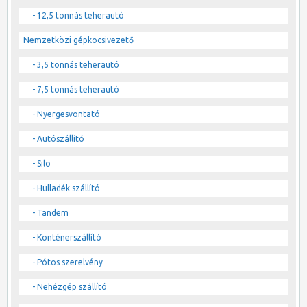
- 12,5 tonnás teherautó
Nemzetközi gépkocsivezető
- 3,5 tonnás teherautó
- 7,5 tonnás teherautó
- Nyergesvontató
- Autószállító
- Silo
- Hulladék szállító
- Tandem
- Konténerszállító
- Pótos szerelvény
- Nehézgép szállító