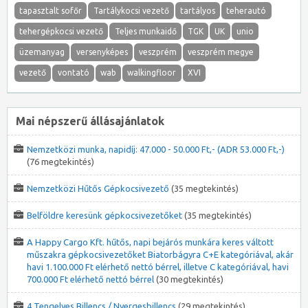
tapasztalt sofőr
Tartálykocsi vezető
tartályos
teherautó
tehergépkocsi vezető
Teljes munkaidő
TGK
UK
unio
üzemanyag
versenyképes
veszprém
veszprém megye
vezető
vontató
wab
walkingfloor
XVI
Mai népszerű állásajánlatok
Nemzetközi munka, napidíj: 47.000 - 50.000 Ft,- (ADR 53.000 Ft,-)
(76 megtekintés)
Nemzetközi Hűtős Gépkocsivezető
(35 megtekintés)
Belföldre keresünk gépkocsivezetőket
(35 megtekintés)
A Happy Cargo Kft. hűtős, napi bejárós munkára keres váltott
műszakra gépkocsivezetőket Biatorbágyra C+E kategóriával, akár
havi 1.100.000 Ft elérhető nettó bérrel, illetve C kategóriával, havi
700.000 Ft elérhető nettó bérrel
(30 megtekintés)
4 Tengelyes Billencs / Nyergesbillencs
(29 megtekintés)