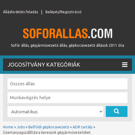
Álláshirdetés feladás
Belépés/Regisztráció
Sofőr állás, gépjárművezető állás, gépkocsivezető állások 2011 óta
JOGOSÍTVÁNY KATEGÓRIÁK
Home
»
Jobs
»
Belföldi gépkocsivezető
»
ADR tartály
»
Üzemanyagszállításra keresünk gépjárművezetőket