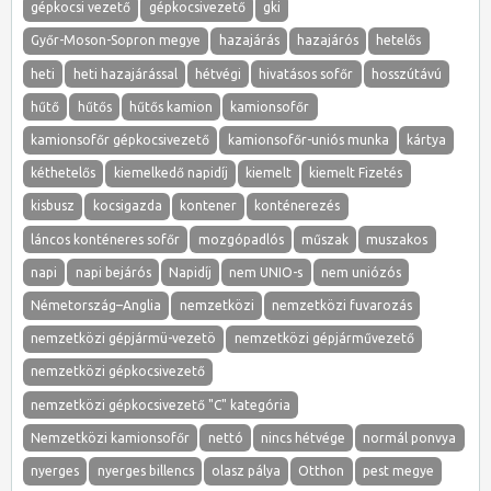
gépkocsi vezető
gépkocsivezető
gki
Győr-Moson-Sopron megye
hazajárás
hazajárós
hetelős
heti
heti hazajárással
hétvégi
hivatásos sofőr
hosszútávú
hűtő
hűtős
hűtős kamion
kamionsofőr
kamionsofőr gépkocsivezető
kamionsofőr-uniós munka
kártya
kéthetelős
kiemelkedő napidíj
kiemelt
kiemelt Fizetés
kisbusz
kocsigazda
kontener
konténerezés
láncos konténeres sofőr
mozgópadlós
műszak
muszakos
napi
napi bejárós
Napidíj
nem UNIO-s
nem uniózós
Németország–Anglia
nemzetközi
nemzetközi fuvarozás
nemzetközi gépjármü-vezetö
nemzetközi gépjárművezető
nemzetközi gépkocsivezető
nemzetközi gépkocsivezető "C" kategória
Nemzetközi kamionsofőr
nettó
nincs hétvége
normál ponvya
nyerges
nyerges billencs
olasz pálya
Otthon
pest megye