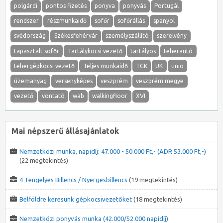
polgárdi
pontos fizetés
ponyva
ponyvás
Portugál
rendszer
részmunkaidő
sofőr
sofőrállás
spanyol
svédország
Székesfehérvár
személyszállító
szerelvény
tapasztalt sofőr
Tartálykocsi vezető
tartályos
teherautó
tehergépkocsi vezető
Teljes munkaidő
TGK
UK
unio
üzemanyag
versenyképes
veszprém
veszprém megye
vezető
vontató
wab
walkingfloor
XVI
Mai népszerű állásajánlatok
Nemzetközi munka, napidíj: 47.000 - 50.000 Ft,- (ADR 53.000 Ft,-)
(22 megtekintés)
4 Tengelyes Billencs / Nyergesbillencs
(19 megtekintés)
Belföldre keresünk gépkocsivezetőket
(18 megtekintés)
Nemzetközi ponyvás munka (42.000/52.000 napidíj)