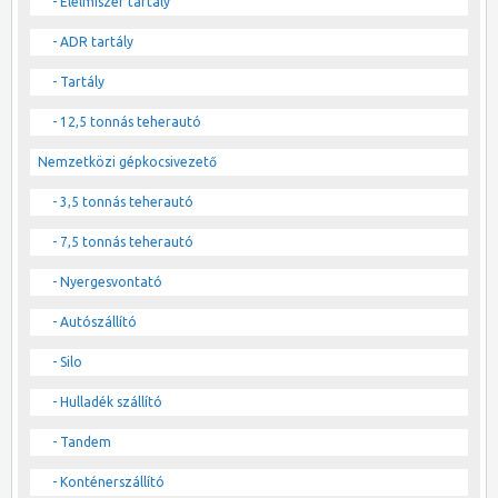
- Élelmiszer tartály
- ADR tartály
- Tartály
- 12,5 tonnás teherautó
Nemzetközi gépkocsivezető
- 3,5 tonnás teherautó
- 7,5 tonnás teherautó
- Nyergesvontató
- Autószállító
- Silo
- Hulladék szállító
- Tandem
- Konténerszállító