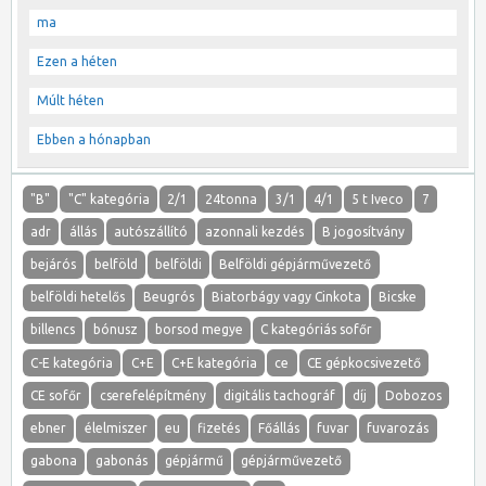
ma
Ezen a héten
Múlt héten
Ebben a hónapban
"B"
"C" kategória
2/1
24tonna
3/1
4/1
5 t Iveco
7
adr
állás
autószállító
azonnali kezdés
B jogosítvány
bejárós
belföld
belföldi
Belföldi gépjárművezető
belföldi hetelős
Beugrós
Biatorbágy vagy Cinkota
Bicske
billencs
bónusz
borsod megye
C kategóriás sofőr
C-E kategória
C+E
C+E kategória
ce
CE gépkocsivezető
CE sofőr
cserefelépítmény
digitális tachográf
díj
Dobozos
ebner
élelmiszer
eu
fizetés
Főállás
fuvar
fuvarozás
gabona
gabonás
gépjármű
gépjárművezető