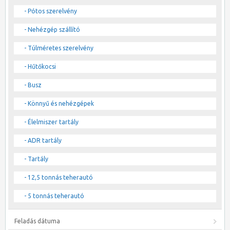
- Pótos szerelvény
- Nehézgép szállító
- Túlméretes szerelvény
- Hűtőkocsi
- Busz
- Könnyű és nehézgépek
- Élelmiszer tartály
- ADR tartály
- Tartály
- 12,5 tonnás teherautó
- 5 tonnás teherautó
Feladás dátuma