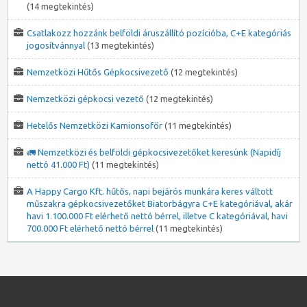
(14 megtekintés)
Csatlakozz hozzánk belföldi áruszállító pozícióba, C+E kategóriás
jogosítvánnyal
(13 megtekintés)
Nemzetközi Hűtős Gépkocsivezető
(12 megtekintés)
Nemzetközi gépkocsi vezető
(12 megtekintés)
Hetelős Nemzetközi Kamionsofőr
(11 megtekintés)
🚛 Nemzetközi és belföldi gépkocsivezetőket keresünk (Napidíj
nettó 41.000 Ft)
(11 megtekintés)
A Happy Cargo Kft. hűtős, napi bejárós munkára keres váltott
műszakra gépkocsivezetőket Biatorbágyra C+E kategóriával, akár
havi 1.100.000 Ft elérhető nettó bérrel, illetve C kategóriával, havi
700.000 Ft elérhető nettó bérrel
(11 megtekintés)