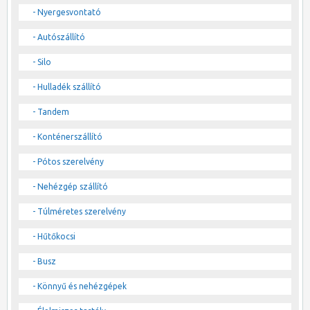
- Nyergesvontató
- Autószállító
- Silo
- Hulladék szállító
- Tandem
- Konténerszállító
- Pótos szerelvény
- Nehézgép szállító
- Túlméretes szerelvény
- Hűtőkocsi
- Busz
- Könnyű és nehézgépek