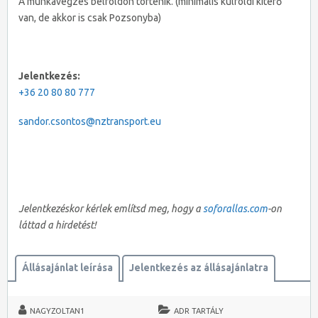
A munkavégzés belföldön történik. (minimális külföldi kitérő
van, de akkor is csak Pozsonyba)
Jelentkezés:
+36 20 80 80 777
sandor.csontos@nztransport.eu
Jelentkezéskor kérlek említsd meg, hogy a
soforallas.com
-on
láttad a hirdetést!
Állásajánlat leírása
Jelentkezés az állásajánlatra
NAGYZOLTAN1
ADR TARTÁLY