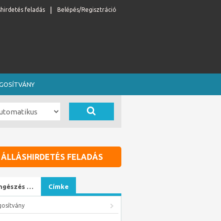
shirdetés feladás
Belépés/Regisztráció
OGOSÍTVÁNY
ÁLLÁSHIRDETÉS FELADÁS
ngészés …
Címke
gosítvány