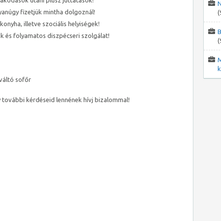
rakodások utáni plusz juttatások!
N
gyanúgy fizetjük mintha dolgoznál!
(
konyha, illetve szociális helyiségek!
B
ák és folyamatos diszpécseri szolgálat!
(
M
k
váltó sofőr
 további kérdéseid lennének hívj bizalommal!