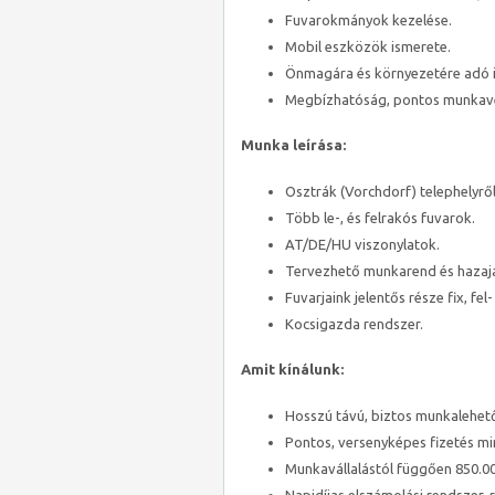
Fuvarokmányok kezelése.
Mobil eszközök ismerete.
Önmagára és környezetére adó i
Megbízhatóság, pontos munkav
Munka leírása:
Osztrák (Vorchdorf) telephelyről
Több le-, és felrakós fuvarok.
AT/DE/HU viszonylatok.
Tervezhető munkarend és hazajár
Fuvarjaink jelentős része fix, fel-
Kocsigazda rendszer.
Amit kínálunk:
Hosszú távú, biztos munkalehető
Pontos, versenyképes fizetés mi
Munkavállalástól függően 850.000,