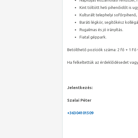
Napidíjas elszámolási rendszer, 
Kint töltött heti pihenőidőt is u
Kulturált telephelyi sofőrpihenő, 
Baráti légkör, segítőkész kollég
Rugalmas és jó irányítás.
Fiatal géppark.
Betölthető pozíciók száma: 2 fő + 1 Fő 
Ha felkeltettük az érdeklődésedet vagy
Jelentkezés:
Szalai Péter
+36304101509