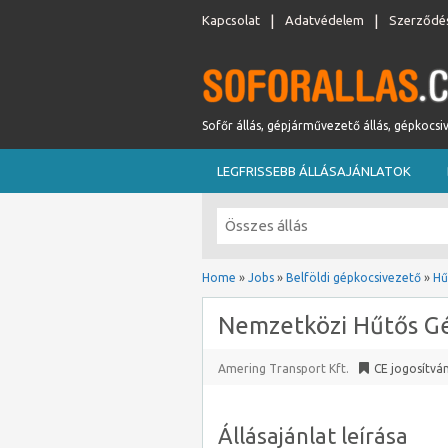
Kapcsolat
Adatvédelem
Szerződés
Sofőr állás, gépjárművezető állás, gépkocsi
LEGFRISSEBB ÁLLÁSAJÁNLATOK
Home
»
Jobs
»
Belföldi gépkocsivezető
»
Hű
Nemzetközi Hűtős G
Amering Transport Kft.
CE jogosítvá
Állásajánlat leírása