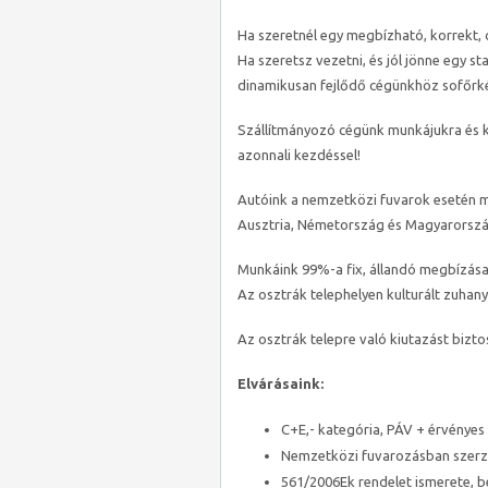
Ha szeretnél egy megbízható, korrekt, 
Ha szeretsz vezetni, és jól jönne egy st
dinamikusan fejlődő cégünkhöz sofőrk
Szállítmányozó cégünk munkájukra és k
azonnali kezdéssel!
Autóink a nemzetközi fuvarok esetén mi
Ausztria, Németország és Magyarország
Munkáink 99%-a fix, állandó megbízásai
Az osztrák telephelyen kulturált zuhany
Az osztrák telepre való kiutazást biztos
Elvárásaink:
C+E,- kategória, PÁV + érvényes 
Nemzetközi fuvarozásban szerze
561/2006Ek rendelet ismerete, b