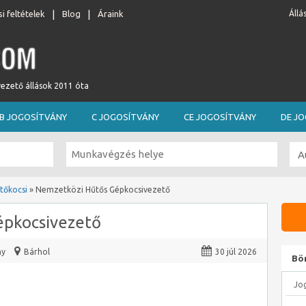
i feltételek
Blog
Áraink
Állá
vezető állások 2011 óta
B JOGOSÍTVÁNY
C JOGOSÍTVÁNY
CE JOGOSÍTVÁNY
DE J
tőkocsi
»
Nemzetközi Hűtős Gépkocsivezető
épkocsivezető
ny
Bárhol
30 júl 2026
Bö
Jo