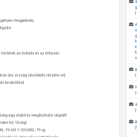
4
g
(
gényes megjelenés.
A
égzés!
m
g
k
e
k
 történik az indulás és az érkezés.
n
B
ás (Az ország távolabbi részére is!).
(
 és lerakókkal.
N
(
4
(
ség egy stabil és megbízható cégnél!
B
nden hó 10-éig!
(
- Ft-tól 1.150.000,- Ft-ig