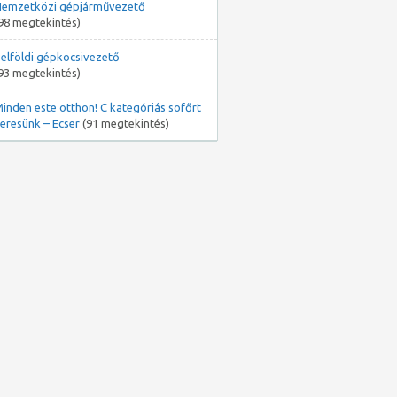
emzetközi gépjárművezető
98 megtekintés)
elföldi gépkocsivezető
93 megtekintés)
inden este otthon! C kategóriás sofőrt
eresünk – Ecser
(91 megtekintés)