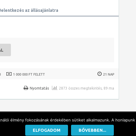
Jelentkezés az állásajánlatra
AL
I
1 000 000 FT FELETT
21 NAP
Nyomtatás
2873 összes megtekintés, 89 ma
ználói élmény fokozásának érdekében sütiket alkalmazunk. A honlapunk 
ELFOGADOM
BŐVEBBEN...
reserved. |
Adatvédelem