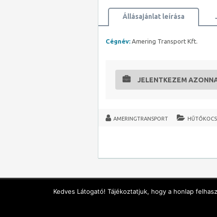
Állásajánlat leírása
Cégnév
:
Amering Transport Kft.
JELENTKEZEM AZONN
AMERINGTRANSPORT
HŰTŐKOCS
Kedves Látogató! Tájékoztatjuk, hogy a honlap felhas
Copyright © 2026 soforallas.com. All rights 