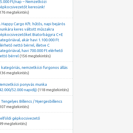
5.000 Ft/nap – Nemzetközi
épkocsivezetőt keresünk!
176 megtekintés)
 Happy Cargo Kft. hűtős, napi bejárós
unkára keres váltott műszakra
épkocsivezetőket Biatorbágyra C+E
ategóriával, akár havi 1.100.000 Ft
lérhető nettó bérrel, illetve C
ategóriával, havi 700.000 Ft elérhető
ettó bérrel
(156 megtekintés)
 kategóriás, nemzetközi furgonos állás
136 megtekintés)
emzetközi ponyvás munka
42.000/52.000 napidíj)
(118 megtekintés)
 Tengelyes Billencs / Nyergesbillencs
107 megtekintés)
elföldi gépkocsivezető
99 megtekintés)