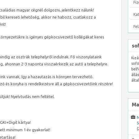
Fiz
családias magyar cégnél dolgozni, jelentkezz nálunk!
Ka
abil kereseti lehetőség, akkor ne habozz, csatlakozz a
ént!
Fe
örnyezetükre is igényes gépkocsivezető kollégákat keres
so
ndig az osztrák telephelyről indulnak. Fő viszonylataink
Kizá
sofő
, ahonnan 2-3 naponta visszaérkezik az autó a telephelyre.
belf
állá
nk vannak, így a hazautazás is könnyen tervezhető.
álta
zó és konyha is rendelkezésre áll a gépkocsivezetőink részére!
ítjuk! Nyelvtudás nem feltétel.
Ma
N
GKI+Digit kártya!
5
(
tt minimum 1 év gyakorlat!
etartása!