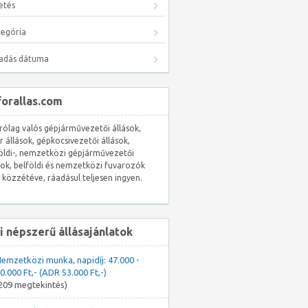
etés
tegória
ladás dátuma
forallas.com
rólag valós gépjárművezetői állások,
r állások, gépkocsivezetői állások,
öldi-, nemzetközi gépjárművezetői
sok, belföldi és nemzetközi fuvarozók
l közzétéve, ráadásul teljesen ingyen.
i népszerű állásajánlatok
emzetközi munka, napidíj: 47.000 -
0.000 Ft,- (ADR 53.000 Ft,-)
209 megtekintés)