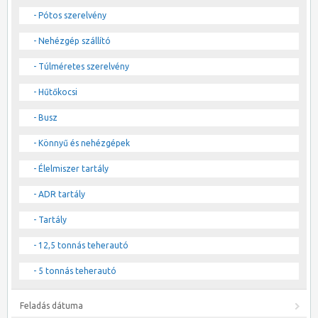
- Pótos szerelvény
- Nehézgép szállító
- Túlméretes szerelvény
- Hűtőkocsi
- Busz
- Könnyű és nehézgépek
- Élelmiszer tartály
- ADR tartály
- Tartály
- 12,5 tonnás teherautó
- 5 tonnás teherautó
Feladás dátuma