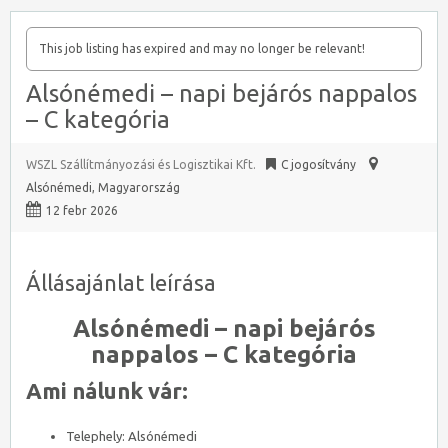
This job listing has expired and may no longer be relevant!
Alsónémedi – napi bejárós nappalos
– C kategória
WSZL Szállítmányozási és Logisztikai Kft.
C jogosítvány
Alsónémedi
,
Magyarország
12 febr 2026
Állásajánlat leírása
Alsónémedi – napi bejárós
nappalos – C kategória
Ami nálunk vár:
Telephely: Alsónémedi