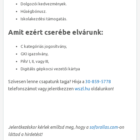
Dolgozói kedvezmények.
Hűségbónusz.
Iskolakezdési támogatás.
Amit ezért cserébe elvárunk:
C kategóriás jogosítvány,
GKI igazolvány,
PÁV I, II, vagy III,
Digitális gépkocsi vezetői kártya
Szívesen lenne csapatunk tagja? Hívja a
30-859-5778
telefonszámot vagy jelentkezzen
wszl.hu
oldalunkon!
Jelentkezéskor kérlek említsd meg, hogy a
soforallas.com
-on
láttad a hirdetést!