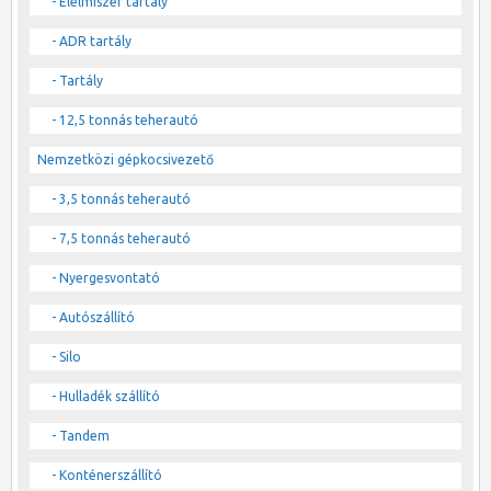
- Élelmiszer tartály
- ADR tartály
- Tartály
- 12,5 tonnás teherautó
Nemzetközi gépkocsivezető
- 3,5 tonnás teherautó
- 7,5 tonnás teherautó
- Nyergesvontató
- Autószállító
- Silo
- Hulladék szállító
- Tandem
- Konténerszállító