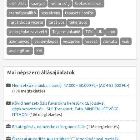
sofőrállás
spanyol
svédország
Székesfehérvár
személyszállító
szerelvény
tapasztalt sofőr
Tartálykocsi vezető
tartályos
teherautó
tehergépkocsi vezető
Teljes munkaidő
TGK
UK
unio
üzemanyag
versenyképes
veszprém
vezető
vontató
wab
walkingfloor
XVI
Mai népszerű állásajánlatok
Nemzetközi munka, napidíj: 47.000 - 50.000 Ft,- (ADR 53.000 Ft,-)
(178 megtekintés)
Rövid nemzetközis fuvarokra keresünk CE jogsival
gépkocsivezetőt - SLC Transport, Tata. MINDEN HÉTVÉGE
ITTHON!
(166 megtekintés)
B kategóriás, nemzetközi furgonos állás
(116 megtekintés)
Éjszakai áruterítés Ausztriában "C" jogosítvánnyal, osztrák