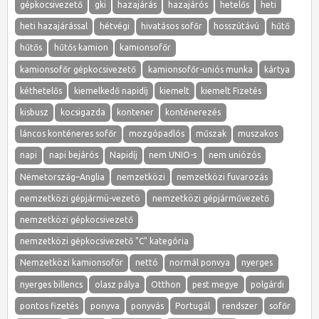
gépkocsivezető
gki
hazajárás
hazajárós
hetelős
heti
heti hazajárással
hétvégi
hivatásos sofőr
hosszútávú
hűtő
hűtős
hűtős kamion
kamionsofőr
kamionsofőr gépkocsivezető
kamionsofőr-uniós munka
kártya
kéthetelős
kiemelkedő napidíj
kiemelt
kiemelt Fizetés
kisbusz
kocsigazda
kontener
konténerezés
láncos konténeres sofőr
mozgópadlós
műszak
muszakos
napi
napi bejárós
Napidíj
nem UNIO-s
nem uniózós
Németország–Anglia
nemzetközi
nemzetközi fuvarozás
nemzetközi gépjármü-vezetö
nemzetközi gépjárművezető
nemzetközi gépkocsivezető
nemzetközi gépkocsivezető "C" kategória
Nemzetközi kamionsofőr
nettó
normál ponvya
nyerges
nyerges billencs
olasz pálya
Otthon
pest megye
polgárdi
pontos fizetés
ponyva
ponyvás
Portugál
rendszer
sofőr