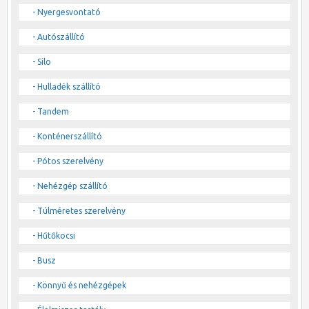
- Nyergesvontató
- Autószállító
- Silo
- Hulladék szállító
- Tandem
- Konténerszállító
- Pótos szerelvény
- Nehézgép szállító
- Túlméretes szerelvény
- Hűtőkocsi
- Busz
- Könnyű és nehézgépek