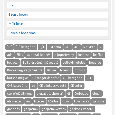
ma
Ezen a héten
Múlt héten
Ebben a hónapban
"B"
"C" kategória
2/1
24tonna
3/1
4/1
5 t Iveco
7
adr
állás
azonnali kezdés
B jogosítvány
bejárós
belföld
belföldi
Belföldi gépjárművezető
belföldi hetelős
Beugrós
Biatorbágy vagy Cinkota
Bicske
billencs
bónusz
borsod megye
C kategóriás sofőr
C-E kategória
C+E
C+E kategória
ce
CE gépkocsivezető
CE sofőr
cserefelépítmény
digitális tachográf
díj
Dobozos
ebner
élelmiszer
eu
fizetés
Főállás
fuvar
fuvarozás
gabona
gabonás
gépjármű
gépjárművezető
gépkocsi vezető