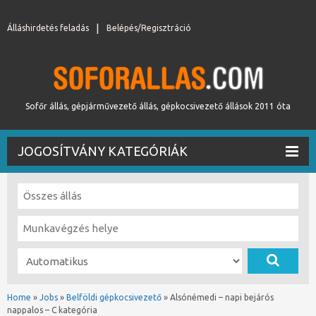
Álláshirdetés feladás
Belépés/Regisztráció
Sofőr állás, gépjárművezető állás, gépkocsivezető állások 2011 óta
JOGOSÍTVÁNY KATEGÓRIÁK
Home
»
Jobs
»
Belföldi gépkocsivezető
»
Alsónémedi – napi bejárós
nappalos – C kategória