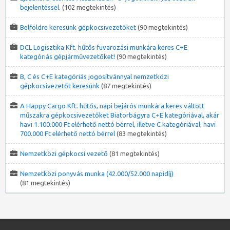
bejelentéssel.
(102 megtekintés)
Belföldre keresünk gépkocsivezetőket
(90 megtekintés)
DCL Logisztika Kft. hűtős fuvarozási munkára keres C+E
kategóriás gépjárművezetőket!
(90 megtekintés)
B, C és C+E kategóriás jogosítvánnyal nemzetközi
gépkocsivezetőt keresünk
(87 megtekintés)
A Happy Cargo Kft. hűtős, napi bejárós munkára keres váltott
műszakra gépkocsivezetőket Biatorbágyra C+E kategóriával, akár
havi 1.100.000 Ft elérhető nettó bérrel, illetve C kategóriával, havi
700.000 Ft elérhető nettó bérrel
(83 megtekintés)
Nemzetközi gépkocsi vezető
(81 megtekintés)
Nemzetközi ponyvás munka (42.000/52.000 napidíj)
(81 megtekintés)