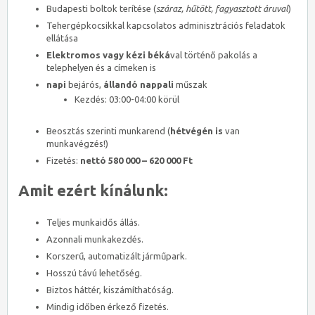
Budapesti boltok terítése (
száraz, hűtött, fagyasztott áruval
)
Tehergépkocsikkal kapcsolatos adminisztrációs feladatok
ellátása
Elektromos vagy kézi béká
val történő pakolás a
telephelyen és a címeken is
napi
bejárós,
állandó nappali
műszak
Kezdés: 03:00-04:00 körül
Beosztás szerinti munkarend (
hétvégén is
van
munkavégzés!)
Fizetés:
nettó
580 000 – 620 000 Ft
Amit ezért kínálunk:
Teljes munkaidős állás.
Azonnali munkakezdés.
Korszerű, automatizált járműpark.
Hosszú távú lehetőség.
Biztos háttér, kiszámíthatóság.
Mindig időben érkező fizetés.