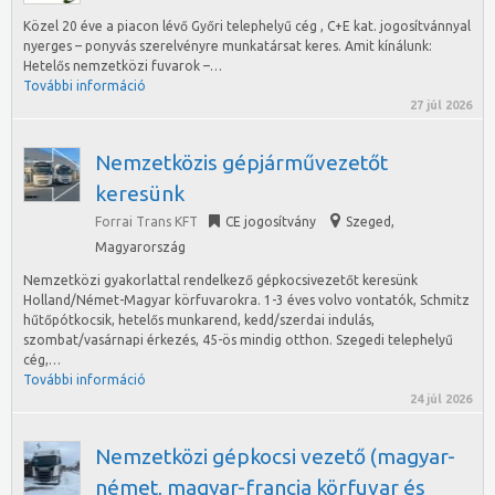
Közel 20 éve a piacon lévő Győri telephelyű cég , C+E kat. jogosítvánnyal
nyerges – ponyvás szerelvényre munkatársat keres. Amit kínálunk:
Hetelős nemzetközi fuvarok –…
További információ
27 júl 2026
Nemzetközis gépjárművezetőt
keresünk
Forrai Trans KFT
CE jogosítvány
Szeged
,
Magyarország
Nemzetközi gyakorlattal rendelkező gépkocsivezetőt keresünk
Holland/Német-Magyar körfuvarokra. 1-3 éves volvo vontatók, Schmitz
hűtőpótkocsik, hetelős munkarend, kedd/szerdai indulás,
szombat/vasárnapi érkezés, 45-ös mindig otthon. Szegedi telephelyű
cég,…
További információ
24 júl 2026
Nemzetközi gépkocsi vezető (magyar-
német, magyar-francia körfuvar és