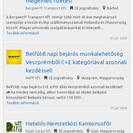
megemelt fizetés!
Bergwerff Transport Kft.
CE jogosítvány
Bárhol
A Bergwerff Transport Kft. immár több mint 40 éve meghatározó
szereplője a közúti és légi szállítmányozásnak Hollandia és Olaszország
között. Magas színvonalú szolgáltatásainkat és kiterjedt…
További információ
27 júl 2026
Belföldi napi bejárós munkalehetőség
Veszprémből C+E kategóriával azonnali
kezdéssel!
HAPP Kft.
CE jogosítvány
Veszprém
,
Magyarország
Belföldi, napi bejárós C+E sofőr állás Veszprémből azonnali kezdéssel!
🚛 Ha mindez nem elég, akkor honoráljuk az idődet belépési
bónuszként! Belépési bónusz: nettó 138 000!…
További információ
27 júl 2026
Hetelős Nemzetközi Kamionsofőr
Raab Cargo Kft
CE jogosítvány
Győr
,
Magyarország