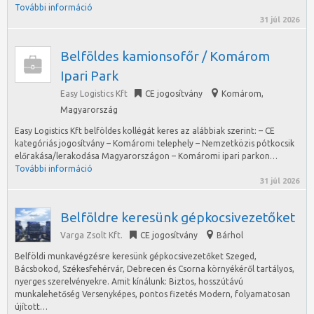
További információ
31 júl 2026
Belföldes kamionsofőr / Komárom
Ipari Park
Easy Logistics Kft
CE jogosítvány
Komárom
,
Magyarország
Easy Logistics Kft belföldes kollégát keres az alábbiak szerint: – CE
kategóriás jogosítvány – Komáromi telephely – Nemzetközis pótkocsik
előrakása/lerakodása Magyarországon – Komáromi ipari parkon…
További információ
31 júl 2026
Belföldre keresünk gépkocsivezetőket
Varga Zsolt Kft.
CE jogosítvány
Bárhol
Belföldi munkavégzésre keresünk gépkocsivezetőket Szeged,
Bácsbokod, Székesfehérvár, Debrecen és Csorna környékéről tartályos,
nyerges szerelvényekre. Amit kínálunk: Biztos, hosszútávú
munkalehetőség Versenyképes, pontos fizetés Modern, folyamatosan
újított…