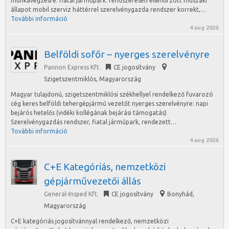
munkavégzésre: fiatal járműpark: rendszeresen ellenőrzött műszaki
állapot mobil szerviz háttérrel szerelvénygazda rendszer korrekt,…
További információ
4 aug 2026
Belföldi sofőr – nyerges szerelvényre
Pannon Express Kft.
CE jogosítvány
Szigetszentmiklós
,
Magyarország
Magyar tulajdonú, szigetszentmiklósi székhellyel rendelkező fuvarozó
cég keres belföldi tehergépjármű vezetőt nyerges szerelvényre: napi
bejárós hetelős (vidéki kollégának bejárási támogatás)
Szerelvénygazdás rendszer, fiatal járműpark, rendezett…
További információ
4 aug 2026
C+E Kategóriás, nemzetközi
gépjárművezetői állás
General-Insped Kft.
CE jogosítvány
Bonyhád
,
Magyarország
C+E kategóriás jogosítvánnyal rendelkező, nemzetközi