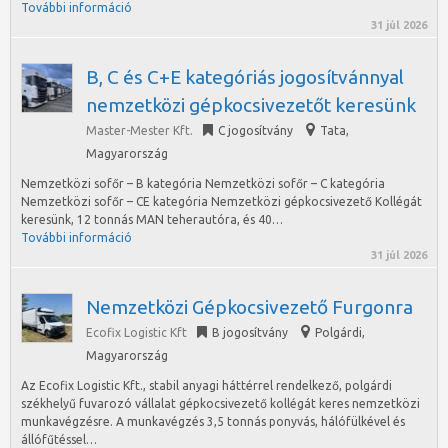
További információ
31 júl 2026
B, C és C+E kategóriás jogosítvánnyal
nemzetközi gépkocsivezetőt keresünk
Master-Mester Kft.
C jogosítvány
Tata
,
Magyarország
Nemzetközi sofőr – B kategória Nemzetközi sofőr – C kategória
Nemzetközi sofőr – CE kategória Nemzetközi gépkocsivezető Kollégát
keresünk, 12 tonnás MAN teherautóra, és 40…
További információ
31 júl 2026
Nemzetközi Gépkocsivezető Furgonra
Ecofix Logistic Kft
B jogosítvány
Polgárdi
,
Magyarország
Az Ecofix Logistic Kft., stabil anyagi háttérrel rendelkező, polgárdi
székhelyű fuvarozó vállalat gépkocsivezető kollégát keres nemzetközi
munkavégzésre. A munkavégzés 3,5 tonnás ponyvás, hálófülkével és
állófűtéssel…