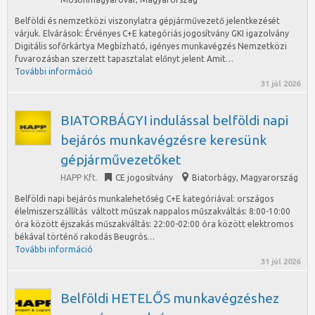
Belföldi és nemzetközi viszonylatra gépjárművezető jelentkezését
várjuk. Elvárások: Érvényes C+E kategóriás jogosítvány GKI igazolvány
Digitális sofőrkártya Megbízható, igényes munkavégzés Nemzetközi
fuvarozásban szerzett tapasztalat előnyt jelent Amit…
További információ
31 júl 2026
BIATORBÁGYI indulással belföldi napi
bejárós munkavégzésre keresünk
gépjárművezetőket
HAPP Kft.
CE jogosítvány
Biatorbágy
,
Magyarország
Belföldi napi bejárós munkalehetőség C+E kategóriával: országos
élelmiszerszállítás váltott műszak nappalos műszakváltás: 8:00-10:00
óra között éjszakás műszakváltás: 22:00-02:00 óra között elektromos
békával történő rakodás Beugrós…
További információ
31 júl 2026
Belföldi HETELŐS munkavégzéshez