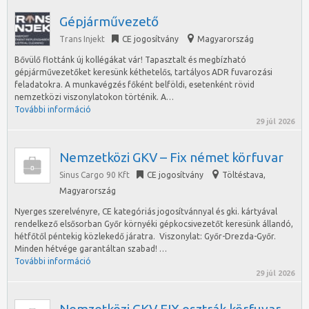
Gépjárművezető
Trans Injekt
CE jogosítvány
Magyarország
Bővülő flottánk új kollégákat vár! Tapasztalt és megbízható
gépjárművezetőket keresünk kéthetelős, tartályos ADR fuvarozási
feladatokra. A munkavégzés főként belföldi, esetenként rövid
nemzetközi viszonylatokon történik. A…
További információ
29 júl 2026
Nemzetközi GKV – Fix német körfuvar
Sinus Cargo 90 Kft
CE jogosítvány
Töltéstava
,
Magyarország
Nyerges szerelvényre, CE kategóriás jogosítvánnyal és gki. kártyával
rendelkező elsősorban Győr környéki gépkocsivezetőt keresünk állandó,
hétfőtől péntekig közlekedő járatra. Viszonylat: Győr-Drezda-Győr.
Minden hétvége garantáltan szabad! …
További információ
29 júl 2026