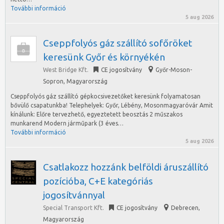
További információ
5 aug 2026
Cseppfolyós gáz szállító sofőröket
keresünk Győr és környékén
West Bridge Kft.
CE jogosítvány
Győr-Moson-
Sopron
,
Magyarország
Cseppfolyós gáz szállító gépkocsivezetőket keresünk folyamatosan
bővülő csapatunkba! Telephelyek: Győr, Lébény, Mosonmagyaróvár Amit
kínálunk: Előre tervezhető, egyeztetett beosztás 2 műszakos
munkarend Modern járműpark (3 éves…
További információ
5 aug 2026
Csatlakozz hozzánk belföldi áruszállító
pozícióba, C+E kategóriás
jogosítvánnyal
Special Transport Kft.
CE jogosítvány
Debrecen
,
Magyarország