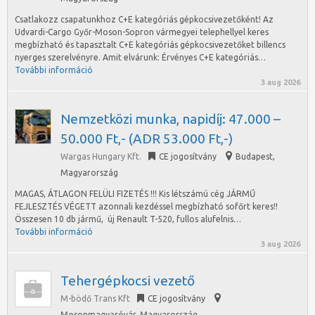
Csatlakozz csapatunkhoz C+E kategóriás gépkocsivezetőként! Az
Udvardi-Cargo Győr-Moson-Sopron vármegyei telephellyel keres
megbízható és tapasztalt C+E kategóriás gépkocsivezetőket billencs
nyerges szerelvényre. Amit elvárunk: Érvényes C+E kategóriás…
További információ
3 aug 2026
Nemzetközi munka, napidíj: 47.000 –
50.000 Ft,- (ADR 53.000 Ft,-)
Wargas Hungary Kft.
CE jogosítvány
Budapest
,
Magyarország
MAGAS, ÁTLAGON FELÜLI FIZETÉS !!! Kis létszámú cég JÁRMŰ
FEJLESZTÉS VÉGETT azonnali kezdéssel megbízható sofőrt keres!!
Összesen 10 db jármű, új Renault T-520, fullos alufelnis…
További információ
3 aug 2026
Tehergépkocsi vezető
M-bödő Trans Kft
CE jogosítvány
Mosonmagyaróvár
,
Magyarország