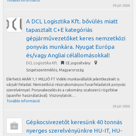
További információ
29 júl 2026
A DCL Logisztika Kft. bővülés miatt
tapasztalt C+E kategóriás
gépjárművezetőket keres nemzetközi
ponyvás munkára. Nyugat Európa
és/vagy Angliai célállomásokkal!
DCL Logisztika Kft.
CE jogosítvány
Szigetszentmiklós
,
Magyarország
Elérhető AKÁR 1,1 MILLIÓ FT Vidéki munkavállalók jelentkezését is
várjuk! Feladat: Nemzetközi részrakományos fuvarfeladatok ponyvás
szerelvénnyel. Ponyvakezelés és a rakomány szakszerű rögzítése
(spanifer használatával). Viszonylatok:…
További információ
29 júl 2026
Gépkocsivezetőt keresünk 40 tonnás
nyerges szerelvényünkre HU-IT, HU-