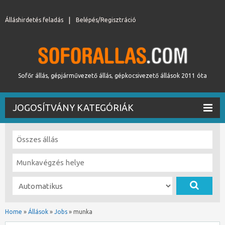
Álláshirdetés feladás
Belépés/Regisztráció
Sofőr állás, gépjárművezető állás, gépkocsivezető állások 2011 óta
JOGOSÍTVÁNY KATEGÓRIÁK
Home
»
Állások
»
Jobs
»
munka