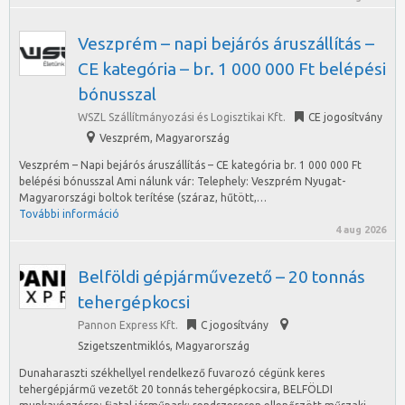
Veszprém – napi bejárós áruszállítás –
CE kategória – br. 1 000 000 Ft belépési
bónusszal
WSZL Szállítmányozási és Logisztikai Kft.
CE jogosítvány
Veszprém
,
Magyarország
Veszprém – Napi bejárós áruszállítás – CE kategória br. 1 000 000 Ft
belépési bónusszal Ami nálunk vár: Telephely: Veszprém Nyugat-
Magyarországi boltok terítése (száraz, hűtött,…
További információ
4 aug 2026
Belföldi gépjárművezető – 20 tonnás
tehergépkocsi
Pannon Express Kft.
C jogosítvány
Szigetszentmiklós
,
Magyarország
Dunaharaszti székhellyel rendelkező fuvarozó cégünk keres
tehergépjármű vezetőt 20 tonnás tehergépkocsira, BELFÖLDI