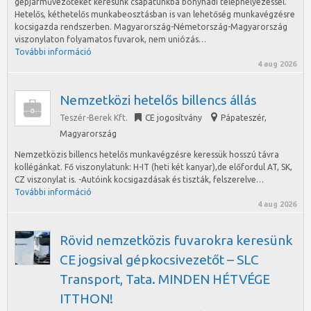
gépjárművezőteket keresünk csapatunkba bonyhádi telephelyezéssel.
Hetelős, kéthetelős munkabeosztásban is van lehetőség munkavégzésre
kocsigazda rendszerben. Magyarország-Németország-Magyarország
viszonylaton folyamatos fuvarok, nem uniózás…
További információ
4 aug 2026
Nemzetközi hetelős billencs állás
Teszér-Berek Kft.
CE jogosítvány
Pápateszér
,
Magyarország
Nemzetközis billencs hetelős munkavégzésre keressük hosszú távra
kollégánkat. Fő viszonylatunk: H-IT (heti két kanyar),de előfordul AT, SK,
CZ viszonylat is. -Autóink kocsigazdásak és tiszták, felszerelve…
További információ
4 aug 2026
Rövid nemzetközis fuvarokra keresünk
CE jogsival gépkocsivezetőt – SLC
Transport, Tata. MINDEN HÉTVÉGE
ITTHON!