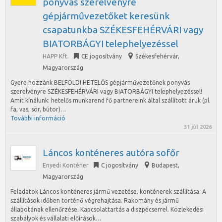
ponyvás szerelvényre
gépjárművezetőket keresünk
csapatunkba SZÉKESFEHÉRVÁRI vagy
BIATORBÁGYI telephelyezéssel
HAPP Kft.
CE jogosítvány
Székesfehérvár
,
Magyarország
Gyere hozzánk BELFÖLDI HETELŐS gépjárművezetőnek ponyvás
szerelvényre SZÉKESFEHÉRVÁRI vagy BIATORBÁGYI telephelyezéssel!
Amit kínálunk: hetelős munkarend fő partnereink által szállított áruk (pl.
fa, vas, sör, bútor)…
További információ
31 júl 2026
Láncos konténeres autóra sofőr
Enyedi Konténer
C jogosítvány
Budapest
,
Magyarország
Feladatok Láncos konténeres jármű vezetése, konténerek szállítása. A
szállítások időben történő végrehajtása. Rakomány és jármű
állapotának ellenőrzése. Kapcsolattartás a diszpécserrel. Közlekedési
szabályok és vállalati előírások…