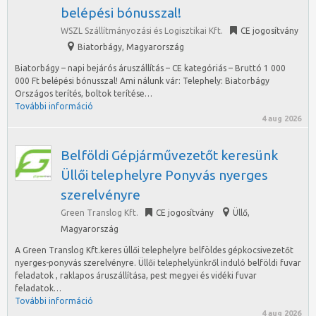
belépési bónusszal!
WSZL Szállítmányozási és Logisztikai Kft.
CE jogosítvány
Biatorbágy
,
Magyarország
Biatorbágy – napi bejárós áruszállítás – CE kategóriás – Bruttó 1 000
000 Ft belépési bónusszal! Ami nálunk vár: Telephely: Biatorbágy
Országos terítés, boltok terítése…
További információ
4 aug 2026
Belföldi Gépjárművezetőt keresünk
Üllői telephelyre Ponyvás nyerges
szerelvényre
Green Translog Kft.
CE jogosítvány
Üllő
,
Magyarország
A Green Translog Kft.keres üllői telephelyre belföldes gépkocsivezetőt
nyerges-ponyvás szerelvényre. Üllői telephelyünkről induló belföldi fuvar
feladatok , raklapos áruszállítása, pest megyei és vidéki fuvar
feladatok…
További információ
4 aug 2026