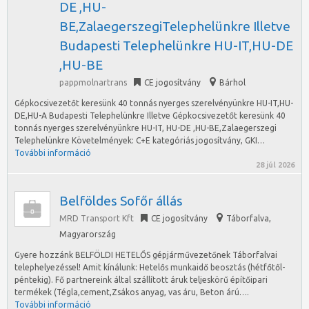
DE ,HU-
BE,ZalaegerszegiTelephelünkre Illetve
Budapesti Telephelünkre HU-IT,HU-DE
,HU-BE
pappmolnartrans
CE jogosítvány
Bárhol
Gépkocsivezetőt keresünk 40 tonnás nyerges szerelvényünkre HU-IT,HU-
DE,HU-A Budapesti Telephelünkre Illetve Gépkocsivezetőt keresünk 40
tonnás nyerges szerelvényünkre HU-IT, HU-DE ,HU-BE,Zalaegerszegi
Telephelünkre Követelmények: C+E kategóriás jogosítvány, GKI…
További információ
28 júl 2026
Belföldes Sofőr állás
MRD Transport Kft
CE jogosítvány
Táborfalva
,
Magyarország
Gyere hozzánk BELFÖLDI HETELŐS gépjárművezetőnek Táborfalvai
telephelyezéssel! Amit kínálunk: Hetelős munkaidő beosztás (hétfőtől-
péntekig). Fő partnereink által szállított áruk teljeskörű építőipari
termékek (Tégla,cement,Zsákos anyag, vas áru, Beton árú….
További információ