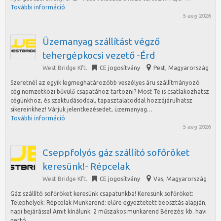
További információ
5 aug 2026
Üzemanyag szállítást végző
tehergépkocsi vezető -Érd
West Bridge Kft.
CE jogosítvány
Pest
,
Magyarország
Szeretnél az egyik legmeghatározóbb veszélyes áru szállítmányozó
cég nemzetközi bővülő csapatához tartozni? Most Te is csatlakozhatsz
cégünkhöz, és szaktudásoddal, tapasztalatoddal hozzájárulhatsz
sikereinkhez! Várjuk jelentkezésedet, üzemanyag…
További információ
5 aug 2026
Cseppfolyós gáz szállító sofőröket
keresünk!- Répcelak
West Bridge Kft.
CE jogosítvány
Vas
,
Magyarország
Gáz szállító sofőröket keresünk csapatunkba! Keresünk sofőröket:
Telephelyek: Répcelak Munkarend: előre egyeztetett beosztás alapján,
napi bejárással Amit kínálunk: 2 műszakos munkarend Bérezés: kb. havi
nettó…