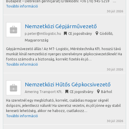
Budapest – Debrecen gerincjárat) Érdeklődni: +36 (70) 945-5259 …
További információ
30 júl 2026
Nemzetközi Gépjárművezető
p.peter@mtlogistic.hu
CE jogosítvány
Gödöllő
,
Magyarország
Gépjárművezető állás ! Az MT- Logistic, Méréstechnika Kft. hosszú távú
munkát kínál nemzetközi nyerges szerelvényre gépkocsivezetőknek! Ha
fontos számodra a biztonság, korrekt fizetés és jó…
További információ
30 júl 2026
Nemzetközi Hűtős Gépkocsivezető
Amering Transport Kft.
CE jogosítvány
Bárhol
Ha szeretnél egy megbízható, korrekt, családias magyar cégnél
dolgozni, jelentkezz nálunk! Ha szeretsz vezetni, és jól jönne egy stabil
kereseti lehetőség, akkor ne habozz, csatlakozz…
További információ
30 júl 2026