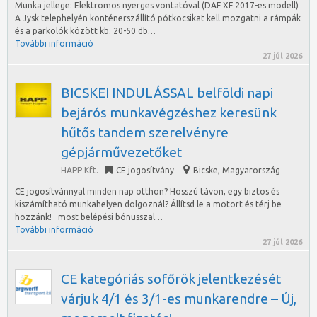
Munka jellege: Elektromos nyerges vontatóval (DAF XF 2017-es modell)
A Jysk telephelyén konténerszállító pótkocsikat kell mozgatni a rámpák
és a parkolók között kb. 20-50 db…
További információ
27 júl 2026
BICSKEI INDULÁSSAL belföldi napi
bejárós munkavégzéshez keresünk
hűtős tandem szerelvényre
gépjárművezetőket
HAPP Kft.
CE jogosítvány
Bicske
,
Magyarország
CE jogosítvánnyal minden nap otthon? Hosszú távon, egy biztos és
kiszámítható munkahelyen dolgoznál? Állítsd le a motort és térj be
hozzánk! most belépési bónusszal…
További információ
27 júl 2026
CE kategóriás sofőrök jelentkezését
várjuk 4/1 és 3/1-es munkarendre – Új,