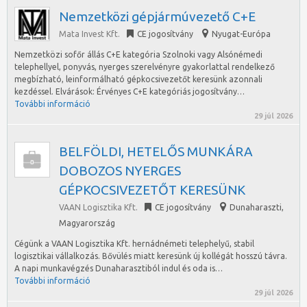
Nemzetközi gépjármúvezető C+E
Mata Invest Kft.
CE jogosítvány
Nyugat-Európa
Nemzetközi sofőr állás C+E kategória Szolnoki vagy Alsónémedi
telephellyel, ponyvás, nyerges szerelvényre gyakorlattal rendelkező
megbízható, leinformálható gépkocsivezetőt keresünk azonnali
kezdéssel. Elvárások: Érvényes C+E kategóriás jogosítvány…
További információ
29 júl 2026
BELFÖLDI, HETELŐS MUNKÁRA
DOBOZOS NYERGES
GÉPKOCSIVEZETŐT KERESÜNK
VAAN Logisztika Kft.
CE jogosítvány
Dunaharaszti
,
Magyarország
Cégünk a VAAN Logisztika Kft. hernádnémeti telephelyű, stabil
logisztikai vállalkozás. Bővülés miatt keresünk új kollégát hosszú távra.
A napi munkavégzés Dunaharasztiból indul és oda is…
További információ
29 júl 2026