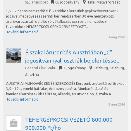
SLC Transport
CE jogosítvány
Tata
,
Magyarország
1,5 – 2 napos nemzetközi fuvarokhoz keresünk gépkocsivezetőket CE
jogsival megegyezés szerinti bér rendszerben 30 éve nemzetközi
árufuvarozással foglalkozó vállalkozáshoz rövid nemzetközi
fuvarokhoz NEMZETKÖZI GÉPKOCSIVEZETŐKET…
További információ
4 aug 2026
Éjszakai áruterítés Ausztriában „C”
jogosítvánnyal, osztrák bejelentéssel.
General-Flex GmbH
C jogosítvány
Salzburg
,
Salzburg,
Ausztria
AUSZTRIAI MUNKAVÉGZÉS ÉS SZERZŐDÉS Keresünk áruterítő sofőröket
3,5 – 12 t, emelő hátfalas, dobozos autóra. Munkáról: Autó és
kamionalkatrészek kiszállítása, állandó, fix útvonalon, éjszaka A…
További információ
3 aug 2026
TEHERGÉPKOCSI VEZETŐ 800.000-
900.000 Ft/hó