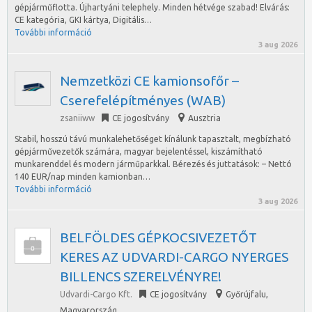
gépjárműflotta. Újhartyáni telephely. Minden hétvége szabad! Elvárás:
CE kategória, GKI kártya, Digitális…
További információ
3 aug 2026
Nemzetközi CE kamionsofőr –
Cserefelépítményes (WAB)
zsaniiww
CE jogosítvány
Ausztria
Stabil, hosszú távú munkalehetőséget kínálunk tapasztalt, megbízható
gépjárművezetők számára, magyar bejelentéssel, kiszámítható
munkarenddel és modern járműparkkal. Bérezés és juttatások: – Nettó
140 EUR/nap minden kamionban…
További információ
3 aug 2026
BELFÖLDES GÉPKOCSIVEZETŐT
KERES AZ UDVARDI-CARGO NYERGES
BILLENCS SZERELVÉNYRE!
Udvardi-Cargo Kft.
CE jogosítvány
Győrújfalu
,
Magyarország