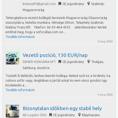
kistenykft@gmail.com
CE jogosítvány
Szakmár
,
Magyarország
Tehergépkocsi vezető kollégát keresünk Magyarország-Olaszország
viszonylatra, hetelős munkára. Hétvége itthon. Telephely Szakmár,
Kistény-Trans Kft. Telefon: 06-30-464-4555 Jelentkezéskor kérlek
említsd meg, hogy a soforallas.com-on…
További információ
3 aug 2026
Vezető pozíció, 130 EUR/nap
EBNER HUNGARIA KFT
CE jogosítvány
Thalgau
,
Salzburg, Ausztria
Tisztelt Érdeklödö, kedves leendö kolléga, Neked szól ez a hirdetés, ha
rutinos sofőr vagy, Angliában is jártál sokat és nem okoz gondot úgy
közlekedni a…
További információ
3 aug 2026
Bizonytalan időkben egy stabil hely
KB-Logistic OHG
CE jogosítvány
Klipphausen
,