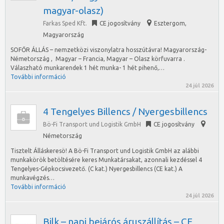
magyar-olasz)
Farkas Sped Kft.
CE jogosítvány
Esztergom
,
Magyarország
SOFŐR ÁLLÁS – nemzetközi viszonylatra hosszútávra! Magyarország-
Németország , Magyar – Francia, Magyar – Olasz körfuvarra .
Válaszható munkarendek 1 hét munka- 1 hét pihenő,…
További információ
24 júl 2026
4 Tengelyes Billencs / Nyergesbillencs
Bö-Fi Transport und Logistik GmbH
CE jogosítvány
Németország
Tisztelt Álláskeresö! A Bö-Fi Transport und Logistik GmbH az alábbi
munkakörök betöltésére keres Munkatársakat, azonnali kezdéssel 4
Tengelyes-Gépkocsivezető. (C kat.) Nyergesbillencs (CE kat.) A
munkavégzés…
További információ
24 júl 2026
Bilk – napi bejárós áruszállítás – CE