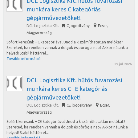
DCL Logisztika Kft. hűtős fuvarozási
munkára keres C kategóriás
gépjárművezetőket!
DCL Logisztika Kft.
C jogosítvány
Ecser
,
Magyarország
Sofőrt keresünk – C kategóriával Unod a kiszámíthatatlan melókat?
Szereted, ha rendben vannak a dolgok és pörög a nap? Akkor nálunk a
helyed! Stabil háttérrel…
További információ
29 júl 2026
DCL Logisztika Kft. hűtős fuvarozási
munkára keres C+E kategóriás
gépjárművezetőket!
DCL Logisztika Kft.
CE jogosítvány
Ecser
,
Magyarország
Sofőrt keresünk – CE kategóriával Unod a kiszámíthatatlan melókat?
Szereted, ha rendben vannak a dolgok és pörög a nap? Akkor nálunk a
helyed! Stabil háttérrel…