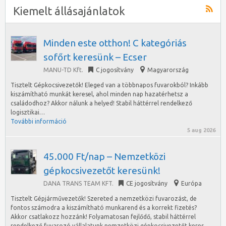
Kiemelt állásajánlatok
Minden este otthon! C kategóriás
sofőrt keresünk – Ecser
MANU-TD Kft.
C jogosítvány
Magyarország
Tisztelt Gépkocsivezetők! Eleged van a többnapos fuvarokból? Inkább
kiszámítható munkát keresel, ahol minden nap hazatérhetsz a
családodhoz? Akkor nálunk a helyed! Stabil háttérrel rendelkező
logisztikai…
További információ
5 aug 2026
45.000 Ft/nap – Nemzetközi
gépkocsivezetőt keresünk!
DANA TRANS TEAM KFT.
CE jogosítvány
Európa
Tisztelt Gépjárművezetők! Szereted a nemzetközi fuvarozást, de
fontos számodra a kiszámítható munkarend és a korrekt fizetés?
Akkor csatlakozz hozzánk! Folyamatosan fejlődő, stabil háttérrel
rendelkező fuvarozó vállalatunk nemzetközi gépkocsivezetőt keres