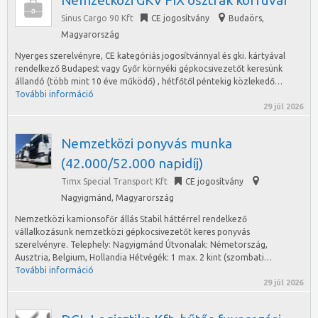
Nemzetközi GKV FIX osztrák körfuvar
Sinus Cargo 90 Kft
CE jogosítvány
Budaörs
,
Magyarország
Nyerges szerelvényre, CE kategóriás jogosítvánnyal és gki. kártyával
rendelkező Budapest vagy Győr környéki gépkocsivezetőt keresünk
állandó (több mint 10 éve működő) , hétfőtől péntekig közlekedő…
További információ
29 júl 2026
Nemzetközi ponyvás munka
(42.000/52.000 napidíj)
Timx Special Transport Kft
CE jogosítvány
Nagyigmánd
,
Magyarország
Nemzetközi kamionsofőr állás Stabil háttérrel rendelkező
vállalkozásunk nemzetközi gépkocsivezetőt keres ponyvás
szerelvényre. Telephely: Nagyigmánd Útvonalak: Németország,
Ausztria, Belgium, Hollandia Hétvégék: 1 max. 2 kint (szombati…
További információ
29 júl 2026