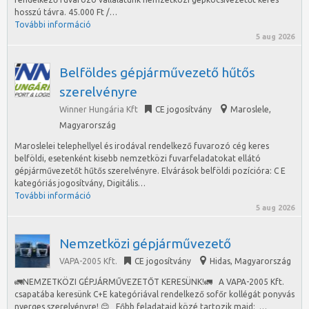
hosszú távra. 45.000 Ft /…
További információ
5 aug 2026
Belföldes gépjárművezető hűtős
szerelvényre
Winner Hungária Kft
CE jogosítvány
Maroslele
,
Magyarország
Maroslelei telephellyel és irodával rendelkező fuvarozó cég keres
belföldi, esetenként kisebb nemzetközi fuvarfeladatokat ellátó
gépjárművezetőt hűtős szerelvényre. Elvárások belföldi pozícióra: C E
kategóriás jogosítvány, Digitális…
További információ
5 aug 2026
Nemzetközi gépjárművezető
VAPA-2005 Kft.
CE jogosítvány
Hidas
,
Magyarország
🚛NEMZETKÖZI GÉPJÁRMŰVEZETŐT KERESÜNK!🚛 A VAPA-2005 Kft.
csapatába keresünk C+E kategóriával rendelkező sofőr kollégát ponyvás
nyerges szerelvényre! 😊 Főbb feladataid közé tartozik majd: …