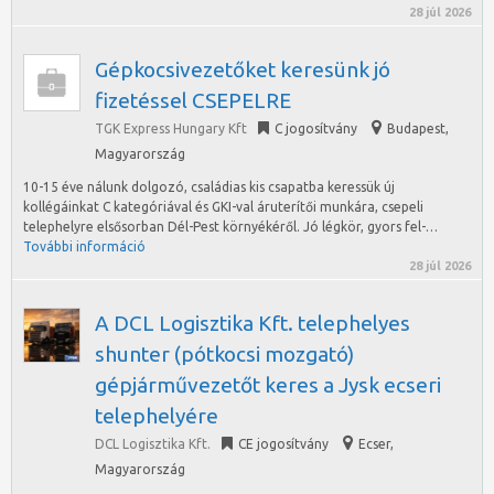
28 júl 2026
Gépkocsivezetőket keresünk jó
fizetéssel CSEPELRE
TGK Express Hungary Kft
C jogosítvány
Budapest
,
Magyarország
10-15 éve nálunk dolgozó, családias kis csapatba keressük új
kollégáinkat C kategóriával és GKI-val áruterítői munkára, csepeli
telephelyre elsősorban Dél-Pest környékéről. Jó légkör, gyors fel-…
További információ
28 júl 2026
A DCL Logisztika Kft. telephelyes
shunter (pótkocsi mozgató)
gépjárművezetőt keres a Jysk ecseri
telephelyére
DCL Logisztika Kft.
CE jogosítvány
Ecser
,
Magyarország