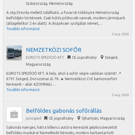
Szászország, Németország
A cég Drezda mellett található, a fuvarok többnyire Németország
belföldjén történnek. Csak hűtős pótkocsik vannak, modern járműpark
(átlagéletkor 2 év alatt). A diszpécser szolgálat német,…
További információ
3 aug 2026
NEMZETKÖZI SOFŐR
EUROTS SPEDÍCIÓ KFT.
CE jogosítvány
Szeged
,
Magyarország
EUROTS SPEDÍCIÓ KFT. A hely, ahol a sofőr végre valóban számít! 📍
6791 Szeged, Dorozsmai út 78. 🔥 Nemzetközi C+E kamionsofőrt
keresünk – akár AZONNALI…
További információ
3 aug 2026
Belföldes gabonás sofőrállás
junosped
CE jogosítvány
Újhartyán
,
Magyarország
Gabonás nyerges, hátra billencs autóra keresünk gépkocsivezetőt
belföldes munkára! Kiemelkedő bérezés, modern karbantartott