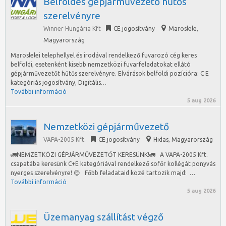
Belföldes gépjárművezető hűtős
szerelvényre
Winner Hungária Kft
CE jogosítvány
Maroslele
,
Magyarország
Maroslelei telephellyel és irodával rendelkező fuvarozó cég keres
belföldi, esetenként kisebb nemzetközi fuvarfeladatokat ellátó
gépjárművezetőt hűtős szerelvényre. Elvárások belföldi pozícióra: C E
kategóriás jogosítvány, Digitális…
További információ
5 aug 2026
Nemzetközi gépjárművezető
VAPA-2005 Kft.
CE jogosítvány
Hidas
,
Magyarország
🚛NEMZETKÖZI GÉPJÁRMŰVEZETŐT KERESÜNK!🚛 A VAPA-2005 Kft.
csapatába keresünk C+E kategóriával rendelkező sofőr kollégát ponyvás
nyerges szerelvényre! 😊 Főbb feladataid közé tartozik majd: …
További információ
5 aug 2026
Üzemanyag szállítást végző