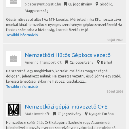
p.peter@mtlogistic.hu
CE jogosítvány
Gödöllő
,
Magyarország
Gépjárművezető állás ! Az MT- Logistic, Méréstechnika Kft. hosszú távú
munkát kínál nemzetközi nyerges szerelvényre gépkocsivezetőknek! Ha
fontos számodra a biztonság, korrekt fizetés és jó…
További információ
30 júl 2026
Nemzetközi Hűtős Gépkocsivezető
Amering Transport Kft.
CE jogosítvány
Bárhol
Ha szeretnél egy megbízható, korrekt, családias magyar cégnél
dolgozni, jelentkezz nálunk! Ha szeretsz vezetni, és jól jönne egy stabil
kereseti lehetőség, akkor ne habozz, csatlakozz…
További információ
30 júl 2026
Nemzetközi gépjármúvezető C+E
Mata Invest Kft.
CE jogosítvány
Nyugat-Európa
Nemzetközi sofőr állás C+E kategória Szolnoki vagy Alsónémedi
telephellyel, ponyvás, nyerges szerelvényre gyakorlattal rendelkező