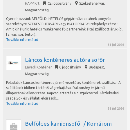
HAPP Kft.
CE jogosítvány
Székesfehérvár
,
Magyarország
Gyere hozzánk BELFÖLDI HETELŐS gépjárművezetőnek ponyvás
szerelvényre SZÉKESFEHÉRVÁRI vagy BIATORBÁGYI telephelyezéssel!
Amit kínálunk: hetelős munkarend fő partnereink által szállított áruk (pl.
fa, vas, sör, bútor)…
További információ
31 júl 2026
Láncos konténeres autóra sofőr
Enyedi Konténer
C jogosítvány
Budapest
,
Magyarország
Feladatok Láncos konténeres jármű vezetése, konténerek szállítása. A
szállítások időben történő végrehajtása. Rakomány és jármű
állapotának ellenőrzése. Kapcsolattartás a diszpécserrel. Közlekedési
szabályok és vállalati előírások…
További információ
31 júl 2026
Belföldes kamionsofőr / Komárom