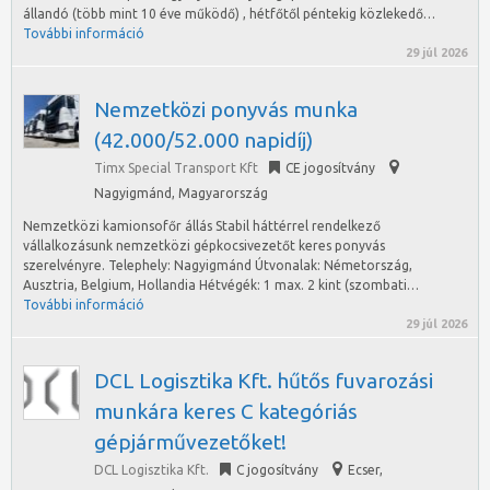
állandó (több mint 10 éve működő) , hétfőtől péntekig közlekedő…
További információ
29 júl 2026
Nemzetközi ponyvás munka
(42.000/52.000 napidíj)
Timx Special Transport Kft
CE jogosítvány
Nagyigmánd
,
Magyarország
Nemzetközi kamionsofőr állás Stabil háttérrel rendelkező
vállalkozásunk nemzetközi gépkocsivezetőt keres ponyvás
szerelvényre. Telephely: Nagyigmánd Útvonalak: Németország,
Ausztria, Belgium, Hollandia Hétvégék: 1 max. 2 kint (szombati…
További információ
29 júl 2026
DCL Logisztika Kft. hűtős fuvarozási
munkára keres C kategóriás
gépjárművezetőket!
DCL Logisztika Kft.
C jogosítvány
Ecser
,