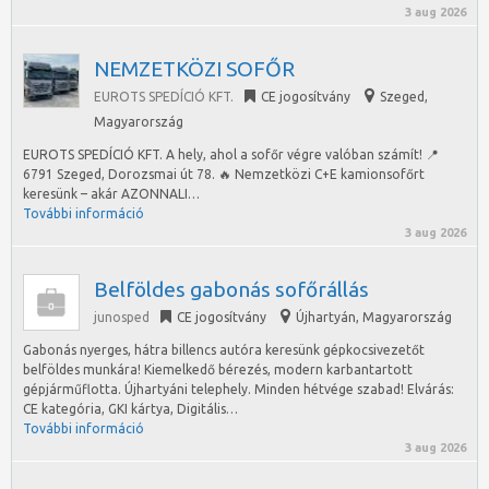
3 aug 2026
NEMZETKÖZI SOFŐR
EUROTS SPEDÍCIÓ KFT.
CE jogosítvány
Szeged
,
Magyarország
EUROTS SPEDÍCIÓ KFT. A hely, ahol a sofőr végre valóban számít! 📍
6791 Szeged, Dorozsmai út 78. 🔥 Nemzetközi C+E kamionsofőrt
keresünk – akár AZONNALI…
További információ
3 aug 2026
Belföldes gabonás sofőrállás
junosped
CE jogosítvány
Újhartyán
,
Magyarország
Gabonás nyerges, hátra billencs autóra keresünk gépkocsivezetőt
belföldes munkára! Kiemelkedő bérezés, modern karbantartott
gépjárműflotta. Újhartyáni telephely. Minden hétvége szabad! Elvárás:
CE kategória, GKI kártya, Digitális…
További információ
3 aug 2026