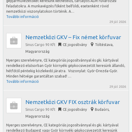
gépjárművezetőket keresünk kéthetelős, tartályos ADR fuvarozási
feladatokra. A munkavégzés főként belföldi, esetenként rövid
nemzetközi viszonylatokon történik. A…
További információ
29 júl 2026
Nemzetközi GKV – Fix német körfuvar
Sinus Cargo 90 Kft
CE jogosítvány
Töltéstava
,
Magyarország
Nyerges szerelvényre, CE kategóriás jogosítvánnyal és gki. kártyával
rendelkező elsősorban Győr környéki gépkocsivezetőt keresünk állandó,
hétfőtől péntekig közlekedő járatra. Viszonylat: Győr-Drezda-Győr.
Minden hétvége garantáltan szabad! …
További információ
29 júl 2026
Nemzetközi GKV FIX osztrák körfuvar
Sinus Cargo 90 Kft
CE jogosítvány
Budaörs
,
Magyarország
Nyerges szerelvényre, CE kategóriás jogosítvánnyal és gki. kártyával
rendelkező Budapest vagy Győr környéki gépkocsivezetőt keresünk