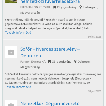
nemzetközi fuvarfeladatokra
EURASIA LOGISTICS Kft.
CE jogosítvány
Esztergom
,
Magyarország
Szeretnél egy különleges, jól fizető és hosszú távon is biztos
gépjárművezetői munkát? Ha vonz az autószállítás világa, nálunk
megtalálhatod a helyed: modern járműparkkal, tervezhető heti…
További információ
30 júl 2026
Sofőr – Nyerges szerelvény –
Debrecen
Pannon Express Kft
CE jogosítvány
Debrecen
,
Magyarország
Sofőröket keresünk belföldi nyerges szerelvényre éjszakai munkavégzés
napi munkavégzés, nem hetelős debreceni telephely (Debrecen –
Budapest – Debrecen gerincjárat) Érdeklődni: +36 (70) 945-5259 …
További információ
30 júl 2026
Nemzetközi Gépjárművezető