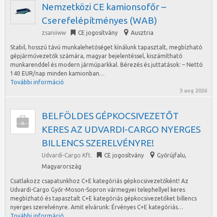
Nemzetközi CE kamionsofőr –
Cserefelépítményes (WAB)
zsaniiww
CE jogosítvány
Ausztria
Stabil, hosszú távú munkalehetőséget kínálunk tapasztalt, megbízható
gépjárművezetők számára, magyar bejelentéssel, kiszámítható
munkarenddel és modern járműparkkal. Bérezés és juttatások: – Nettó
140 EUR/nap minden kamionban…
További információ
3 aug 2026
BELFÖLDES GÉPKOCSIVEZETŐT
KERES AZ UDVARDI-CARGO NYERGES
BILLENCS SZERELVÉNYRE!
Udvardi-Cargo Kft.
CE jogosítvány
Győrújfalu
,
Magyarország
Csatlakozz csapatunkhoz C+E kategóriás gépkocsivezetőként! Az
Udvardi-Cargo Győr-Moson-Sopron vármegyei telephellyel keres
megbízható és tapasztalt C+E kategóriás gépkocsivezetőket billencs
nyerges szerelvényre. Amit elvárunk: Érvényes C+E kategóriás…
További információ