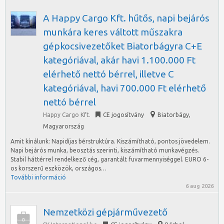
A Happy Cargo Kft. hűtős, napi bejárós
munkára keres váltott műszakra
gépkocsivezetőket Biatorbágyra C+E
kategóriával, akár havi 1.100.000 Ft
elérhető nettó bérrel, illetve C
kategóriával, havi 700.000 Ft elérhető
nettó bérrel
Happy Cargo Kft.
CE jogosítvány
Biatorbágy
,
Magyarország
Amit kínálunk: Napidíjas bérstruktúra. Kiszámítható, pontos jövedelem.
Napi bejárós munka, beosztás szerinti, kiszámítható munkavégzés.
Stabil háttérrel rendelkező cég, garantált fuvarmennyiséggel. EURO 6-
os korszerű eszközök, országos…
További információ
6 aug 2026
Nemzetközi gépjárművezető