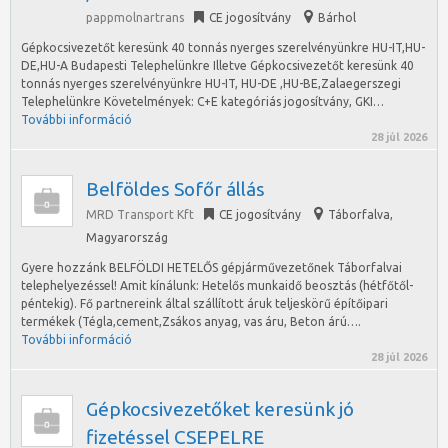
pappmolnartrans
CE jogosítvány
Bárhol
Gépkocsivezetőt keresünk 40 tonnás nyerges szerelvényünkre HU-IT,HU-
DE,HU-A Budapesti Telephelünkre Illetve Gépkocsivezetőt keresünk 40
tonnás nyerges szerelvényünkre HU-IT, HU-DE ,HU-BE,Zalaegerszegi
Telephelünkre Követelmények: C+E kategóriás jogosítvány, GKI…
További információ
28 júl 2026
Belföldes Sofőr állás
MRD Transport Kft
CE jogosítvány
Táborfalva
,
Magyarország
Gyere hozzánk BELFÖLDI HETELŐS gépjárművezetőnek Táborfalvai
telephelyezéssel! Amit kínálunk: Hetelős munkaidő beosztás (hétfőtől-
péntekig). Fő partnereink által szállított áruk teljeskörű építőipari
termékek (Tégla,cement,Zsákos anyag, vas áru, Beton árú….
További információ
28 júl 2026
Gépkocsivezetőket keresünk jó
fizetéssel CSEPELRE