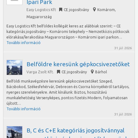
Ipari Park
Easy Logistics Kft
CE jogosítvány
Komárom
,
Magyarország
Easy Logistics Kft belföldes kollégát keres az alábbiak szerint: – CE
kategóriás jogosítvány – Komáromi telephely – Nemzetközis pótkocsik
előrakása/lerakodása Magyarországon – Komáromi ipari parkon…
További információ
31 júl 2026
Belföldre keresünk gépkocsivezetőket
Varga Zsolt Kft.
CE jogosítvány
Bárhol
Belföldi munkavégzésre keresünk gépkocsivezetőket Szeged,
Bácsbokod, Székesfehérvár, Debrecen és Csorna környékéről tartályos,
nyerges szerelvényekre. Amit kínálunk: Biztos, hosszútávú
munkalehetőség Versenyképes, pontos fizetés Modern, folyamatosan
újított…
További információ
31 júl 2026
B, C és C+E kategóriás jogosítvánnyal