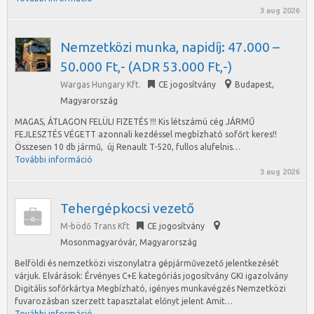
3 aug 2026
Nemzetközi munka, napidíj: 47.000 –
50.000 Ft,- (ADR 53.000 Ft,-)
Wargas Hungary Kft.
CE jogosítvány
Budapest
,
Magyarország
MAGAS, ÁTLAGON FELÜLI FIZETÉS !!! Kis létszámú cég JÁRMŰ
FEJLESZTÉS VÉGETT azonnali kezdéssel megbízható sofőrt keres!!
Összesen 10 db jármű, új Renault T-520, fullos alufelnis…
További információ
3 aug 2026
Tehergépkocsi vezető
M-bödő Trans Kft
CE jogosítvány
Mosonmagyaróvár
,
Magyarország
Belföldi és nemzetközi viszonylatra gépjárművezető jelentkezését
várjuk. Elvárások: Érvényes C+E kategóriás jogosítvány GKI igazolvány
Digitális sofőrkártya Megbízható, igényes munkavégzés Nemzetközi
fuvarozásban szerzett tapasztalat előnyt jelent Amit…
További információ