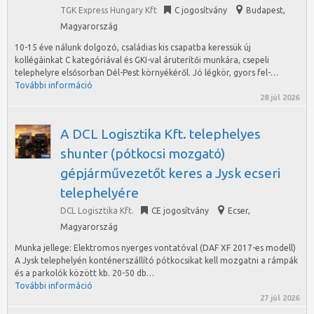
TGK Express Hungary Kft
C jogosítvány
Budapest
,
Magyarország
10-15 éve nálunk dolgozó, családias kis csapatba keressük új
kollégáinkat C kategóriával és GKI-val áruterítői munkára, csepeli
telephelyre elsősorban Dél-Pest környékéről. Jó légkör, gyors fel-…
További információ
28 júl 2026
A DCL Logisztika Kft. telephelyes
shunter (pótkocsi mozgató)
gépjárművezetőt keres a Jysk ecseri
telephelyére
DCL Logisztika Kft.
CE jogosítvány
Ecser
,
Magyarország
Munka jellege: Elektromos nyerges vontatóval (DAF XF 2017-es modell)
A Jysk telephelyén konténerszállító pótkocsikat kell mozgatni a rámpák
és a parkolók között kb. 20-50 db…
További információ
27 júl 2026