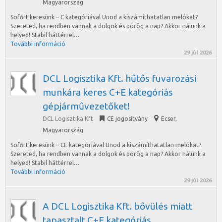
Magyarország
Sofőrt keresünk – C kategóriával Unod a kiszámíthatatlan melókat?
Szereted, ha rendben vannak a dolgok és pörög a nap? Akkor nálunk a
helyed! Stabil háttérrel…
További információ
29 júl 2026
DCL Logisztika Kft. hűtős fuvarozási
munkára keres C+E kategóriás
gépjárművezetőket!
DCL Logisztika Kft.
CE jogosítvány
Ecser
,
Magyarország
Sofőrt keresünk – CE kategóriával Unod a kiszámíthatatlan melókat?
Szereted, ha rendben vannak a dolgok és pörög a nap? Akkor nálunk a
helyed! Stabil háttérrel…
További információ
29 júl 2026
A DCL Logisztika Kft. bővülés miatt
tapasztalt C+E kategóriás