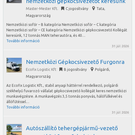
nemzetközi gépkocsivezetőt keresünk
Master-Mester Kft.
C jogosítvány
Tata
,
Magyarország
Nemzetközi sofőr – B kategória Nemzetközi sofőr – C kategória
Nemzetközi sofőr – CE kategória Nemzetközi gépkocsivezető Kollégát
keresünk, 12 tonnás MAN teherautóra, és 40…
További információ
31 júl 2026
Nemzetközi Gépkocsivezető Furgonra
Ecofix Logistic Kft
B jogosítvány
Polgárdi
,
Magyarország
Az Ecofix Logistic Kft., stabil anyagi háttérrel rendelkező, polgárdi
székhelyű fuvarozó vállalat gépkocsivezető kollégát keres nemzetközi
munkavégzésre. A munkavégzés 3,5 tonnás ponyvás, hálófülkével és
állófűtéssel…
További információ
31 júl 2026
Autószállító tehergépjármű-vezető