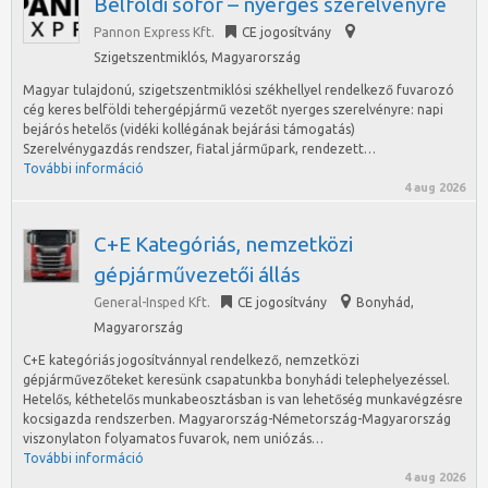
Belföldi sofőr – nyerges szerelvényre
Pannon Express Kft.
CE jogosítvány
Szigetszentmiklós
,
Magyarország
Magyar tulajdonú, szigetszentmiklósi székhellyel rendelkező fuvarozó
cég keres belföldi tehergépjármű vezetőt nyerges szerelvényre: napi
bejárós hetelős (vidéki kollégának bejárási támogatás)
Szerelvénygazdás rendszer, fiatal járműpark, rendezett…
További információ
4 aug 2026
C+E Kategóriás, nemzetközi
gépjárművezetői állás
General-Insped Kft.
CE jogosítvány
Bonyhád
,
Magyarország
C+E kategóriás jogosítvánnyal rendelkező, nemzetközi
gépjárművezőteket keresünk csapatunkba bonyhádi telephelyezéssel.
Hetelős, kéthetelős munkabeosztásban is van lehetőség munkavégzésre
kocsigazda rendszerben. Magyarország-Németország-Magyarország
viszonylaton folyamatos fuvarok, nem uniózás…
További információ
4 aug 2026