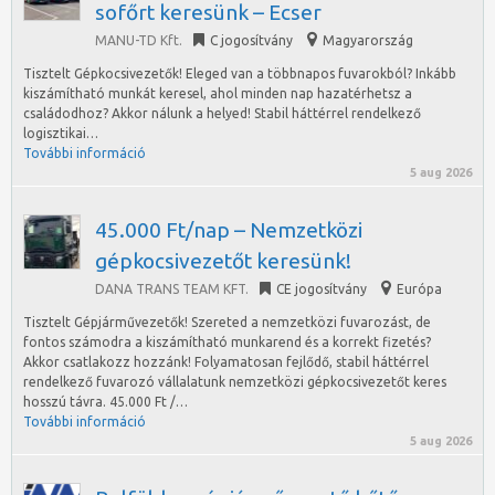
sofőrt keresünk – Ecser
MANU-TD Kft.
C jogosítvány
Magyarország
Tisztelt Gépkocsivezetők! Eleged van a többnapos fuvarokból? Inkább
kiszámítható munkát keresel, ahol minden nap hazatérhetsz a
családodhoz? Akkor nálunk a helyed! Stabil háttérrel rendelkező
logisztikai…
További információ
5 aug 2026
45.000 Ft/nap – Nemzetközi
gépkocsivezetőt keresünk!
DANA TRANS TEAM KFT.
CE jogosítvány
Európa
Tisztelt Gépjárművezetők! Szereted a nemzetközi fuvarozást, de
fontos számodra a kiszámítható munkarend és a korrekt fizetés?
Akkor csatlakozz hozzánk! Folyamatosan fejlődő, stabil háttérrel
rendelkező fuvarozó vállalatunk nemzetközi gépkocsivezetőt keres
hosszú távra. 45.000 Ft /…
További információ
5 aug 2026