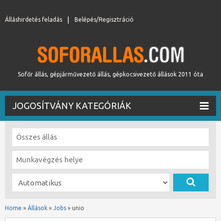
Álláshirdetés feladás
Belépés/Regisztráció
Sofőr állás, gépjárművezető állás, gépkocsivezető állások 2011 óta
JOGOSÍTVÁNY KATEGÓRIÁK
Home
»
Állások
»
Jobs
»
unio