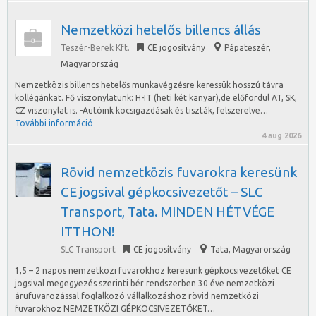
Nemzetközi hetelős billencs állás
Teszér-Berek Kft.
CE jogosítvány
Pápateszér
,
Magyarország
Nemzetközis billencs hetelős munkavégzésre keressük hosszú távra
kollégánkat. Fő viszonylatunk: H-IT (heti két kanyar),de előfordul AT, SK,
CZ viszonylat is. -Autóink kocsigazdásak és tiszták, felszerelve…
További információ
4 aug 2026
Rövid nemzetközis fuvarokra keresünk
CE jogsival gépkocsivezetőt – SLC
Transport, Tata. MINDEN HÉTVÉGE
ITTHON!
SLC Transport
CE jogosítvány
Tata
,
Magyarország
1,5 – 2 napos nemzetközi fuvarokhoz keresünk gépkocsivezetőket CE
jogsival megegyezés szerinti bér rendszerben 30 éve nemzetközi
árufuvarozással foglalkozó vállalkozáshoz rövid nemzetközi
fuvarokhoz NEMZETKÖZI GÉPKOCSIVEZETŐKET…