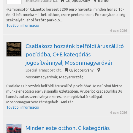
SK International k.s.
CE jogosítvány
Bárhol
-Kamionsofőr C,E,netto kereset 3200 euro havonta, minden hónap 10-
én. -3 hét munka + 1 hét otthon, csere péntekenkent Pozsonyban a cég
székhelyén, ahol örzött parkoló…
További információ
6 aug 2026
Csatlakozz hozzánk belföldi áruszállító
pozícióba, C+E kategóriás
jogosítvánnyal, Mosonmagyaróvár
Special Transport Kft.
CE jogosítvány
Mosonmagyaróvár
,
Magyarország
Csatlakozz hozzánk belföldi áruszállító pozícióba! Hosszútávú biztos
munkalehetőség egy válságálló üzletágban. Áruterítő csapatunkba 36
tonnás pótos szerelvényre keresünk megbízható kollégát
Mosonmagyaróvár térségéből! Ami rád…
További információ
6 aug 2026
Minden este otthon! C kategóriás