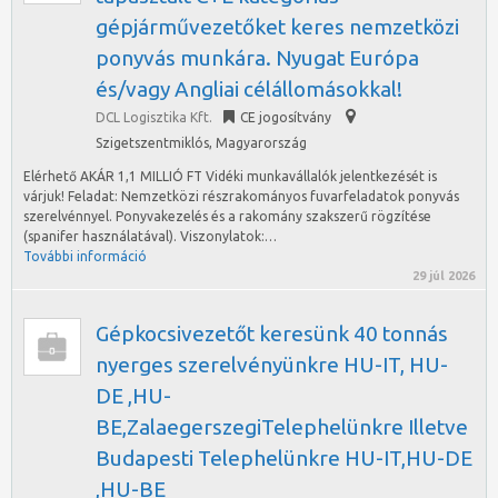
gépjárművezetőket keres nemzetközi
ponyvás munkára. Nyugat Európa
és/vagy Angliai célállomásokkal!
DCL Logisztika Kft.
CE jogosítvány
Szigetszentmiklós
,
Magyarország
Elérhető AKÁR 1,1 MILLIÓ FT Vidéki munkavállalók jelentkezését is
várjuk! Feladat: Nemzetközi részrakományos fuvarfeladatok ponyvás
szerelvénnyel. Ponyvakezelés és a rakomány szakszerű rögzítése
(spanifer használatával). Viszonylatok:…
További információ
29 júl 2026
Gépkocsivezetőt keresünk 40 tonnás
nyerges szerelvényünkre HU-IT, HU-
DE ,HU-
BE,ZalaegerszegiTelephelünkre Illetve
Budapesti Telephelünkre HU-IT,HU-DE
,HU-BE