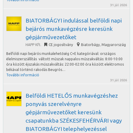
31 júl 2026
BIATORBÁGYI indulással belföldi napi
bejárós munkavégzésre keresünk
gépjárművezetőket
HAPP Kft.
CE jogosítvány
Biatorbágy
,
Magyarország
Belföldi napi bejárós munkalehetőség C+E kategóriával: országos
élelmiszerszállítás váltott műszak nappalos műszakváltás: 8:00-10:00
óra között éjszakás műszakváltás: 22:00-02:00 óra között elektromos
békával történő rakodás Beugrós…
További információ
31 júl 2026
Belföldi HETELŐS munkavégzéshez
ponyvás szerelvényre
gépjárművezetőket keresünk
csapatunkba SZÉKESFEHÉRVÁRI vagy
BIATORBÁGYI telephelyezéssel