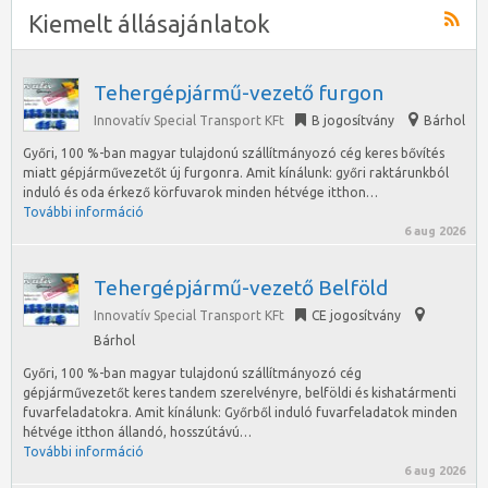
Kiemelt állásajánlatok
Tehergépjármű-vezető furgon
Innovatív Special Transport KFt
B jogosítvány
Bárhol
Győri, 100 %-ban magyar tulajdonú szállítmányozó cég keres bővítés
miatt gépjárművezetőt új furgonra. Amit kínálunk: győri raktárunkból
induló és oda érkező körfuvarok minden hétvége itthon…
További információ
6 aug 2026
Tehergépjármű-vezető Belföld
Innovatív Special Transport KFt
CE jogosítvány
Bárhol
Győri, 100 %-ban magyar tulajdonú szállítmányozó cég
gépjárművezetőt keres tandem szerelvényre, belföldi és kishatármenti
fuvarfeladatokra. Amit kínálunk: Győrből induló fuvarfeladatok minden
hétvége itthon állandó, hosszútávú…
További információ
6 aug 2026