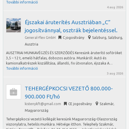
További információ
4 aug 2026
Éjszakai áruterítés Ausztriában „C”
jogosítvánnyal, osztrák bejelentéssel.
General-Flex GmbH
C jogosítvány
Salzburg
,
Salzburg,
Ausztria
AUSZTRIAI MUNKAVÉGZÉS ÉS SZERZŐDÉS Keresünk áruterítő sofőröket
3,5 – 12 t, emelő hátfalas, dobozos autóra. Munkáról: Autó és
kamionalkatrészek kiszállítása, állandó, fix útvonalon, éjszaka A…
További információ
3 aug 2026
TEHERGÉPKOCSI VEZETŐ 800.000-
900.000 Ft/hó
kistenykft@gmail.com
CE jogosítvány
Szakmár
,
Magyarország
Tehergépkocsi vezető kollégát keresünk Magyarország-Olaszország
viszonylatra, hetelős munkára. Hétvége itthon. Telephely Szakmár,