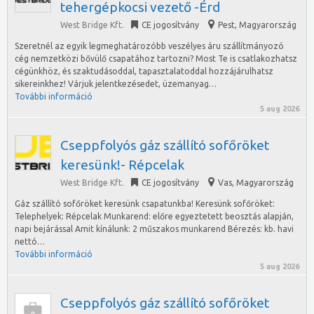
tehergépkocsi vezető -Érd
West Bridge Kft.
CE jogosítvány
Pest
,
Magyarország
Szeretnél az egyik legmeghatározóbb veszélyes áru szállítmányozó
cég nemzetközi bővülő csapatához tartozni? Most Te is csatlakozhatsz
cégünkhöz, és szaktudásoddal, tapasztalatoddal hozzájárulhatsz
sikereinkhez! Várjuk jelentkezésedet, üzemanyag…
További információ
5 aug 2026
Cseppfolyós gáz szállító sofőröket
keresünk!- Répcelak
West Bridge Kft.
CE jogosítvány
Vas
,
Magyarország
Gáz szállító sofőröket keresünk csapatunkba! Keresünk sofőröket:
Telephelyek: Répcelak Munkarend: előre egyeztetett beosztás alapján,
napi bejárással Amit kínálunk: 2 műszakos munkarend Bérezés: kb. havi
nettó…
További információ
5 aug 2026
Cseppfolyós gáz szállító sofőröket