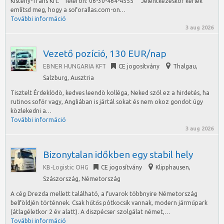
Kistény-Trans Kft. Telefon: 06-30-464-4555 Jelentkezéskor kérlek
említsd meg, hogy a soforallas.com-on…
További információ
3 aug 2026
Vezető pozíció, 130 EUR/nap
EBNER HUNGARIA KFT
CE jogosítvány
Thalgau
,
Salzburg, Ausztria
Tisztelt Érdeklödö, kedves leendö kolléga, Neked szól ez a hirdetés, ha
rutinos sofőr vagy, Angliában is jártál sokat és nem okoz gondot úgy
közlekedni a…
További információ
3 aug 2026
Bizonytalan időkben egy stabil hely
KB-Logistic OHG
CE jogosítvány
Klipphausen
,
Szászország, Németország
A cég Drezda mellett található, a fuvarok többnyire Németország
belföldjén történnek. Csak hűtős pótkocsik vannak, modern járműpark
(átlagéletkor 2 év alatt). A diszpécser szolgálat német,…
További információ