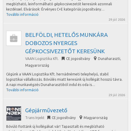
megbízható, leinformálható gépkocsivezetőt keresünk azonnali
kezdéssel. Elvárások: Érvényes C+E kategóriás jogosítvány…
További információ
29 júl 2026
BELFÖLDI, HETELŐS MUNKÁRA
DOBOZOS NYERGES
GÉPKOCSIVEZETŐT KERESÜNK
VAAN Logisztika Kft.
CE jogosítvány
Dunaharaszti
,
Magyarország
Cégünk a VAAN Logisztika Kft. hernádnémeti telephelyű, stabil
logisztikai vállalkozás. Bővülés miatt keresünk új kollégát hosszú távra.
A napi munkavégzés Dunaharasztiból indul és oda is…
További információ
29 júl 2026
Gépjárművezető
Trans Injekt
CE jogosítvány
Magyarország
Bővülő flottánk új kollégákat vár! Tapasztalt és megbízható