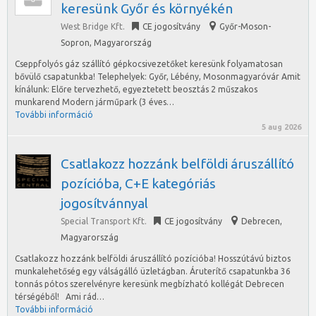
keresünk Győr és környékén
West Bridge Kft.
CE jogosítvány
Győr-Moson-
Sopron
,
Magyarország
Cseppfolyós gáz szállító gépkocsivezetőket keresünk folyamatosan
bővülő csapatunkba! Telephelyek: Győr, Lébény, Mosonmagyaróvár Amit
kínálunk: Előre tervezhető, egyeztetett beosztás 2 műszakos
munkarend Modern járműpark (3 éves…
További információ
5 aug 2026
Csatlakozz hozzánk belföldi áruszállító
pozícióba, C+E kategóriás
jogosítvánnyal
Special Transport Kft.
CE jogosítvány
Debrecen
,
Magyarország
Csatlakozz hozzánk belföldi áruszállító pozícióba! Hosszútávú biztos
munkalehetőség egy válságálló üzletágban. Áruterítő csapatunkba 36
tonnás pótos szerelvényre keresünk megbízható kollégát Debrecen
térségéből! Ami rád…
További információ