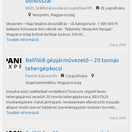
bónusszal
WSZL Szállítmányozási és Logisztikai Kft.
CE jogosítvány
Veszprém
,
Magyarország
Veszprém – Napi bejárós áruszállítás – CE kategória br. 1 000 000 Ft
belépési bónusszal Ami nálunk vár: Telephely: Veszprém Nyugat-
Magyarországi boltok terítése (száraz, hűtött,…
További információ
4 aug 2026
Belföldi gépjárművezető – 20 tonnás
tehergépkocsi
Pannon Express Kft.
C jogosítvány
Szigetszentmiklós
,
Magyarország
Dunaharaszti székhellyel rendelkező fuvarozó cégünk keres
tehergépjármű vezetőt 20 tonnás tehergépkocsira, BELFÖLDI
munkavégzésre: fiatal járműpark: rendszeresen ellenőrzött műszaki
állapot mobil szerviz háttérrel szerelvénygazda rendszer korrekt,…
További információ
4 aug 2026