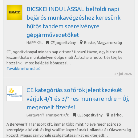
BICSKEI INDULÁSSAL belföldi napi
bejárós munkavégzéshez keresünk
hűtős tandem szerelvényre
gépjárművezetőket
HAPP Kft.
CE jogosítvány
Bicske
,
Magyarország
CE jogosítvánnyal minden nap otthon? Hosszú távon, egy biztos és
kiszámítható munkahelyen dolgoznál? Állítsd le a motort és térj be
hozzánk! most belépési bónusszal…
További információ
27 júl 2026
CE kategóriás sofőrök jelentkezését
várjuk 4/1 és 3/1-es munkarendre – Új,
megemelt fizetés!
Bergwerff Transport Kft.
CE jogosítvány
Bárhol
A Bergwerff Transport Kft. immár több mint 40 éve meghatározó
szereplője a közúti és légi szállítmányozásnak Hollandia és Olaszország
között. Magas színvonalú szolgáltatásainkat és kiterjedt…