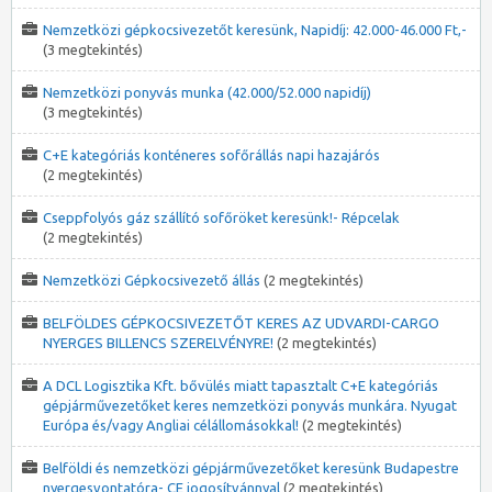
Nemzetközi gépkocsivezetőt keresünk, Napidíj: 42.000-46.000 Ft,-
(3 megtekintés)
Nemzetközi ponyvás munka (42.000/52.000 napidíj)
(3 megtekintés)
C+E kategóriás konténeres sofőrállás napi hazajárós
(2 megtekintés)
Cseppfolyós gáz szállító sofőröket keresünk!- Répcelak
(2 megtekintés)
Nemzetközi Gépkocsivezető állás
(2 megtekintés)
BELFÖLDES GÉPKOCSIVEZETŐT KERES AZ UDVARDI-CARGO
NYERGES BILLENCS SZERELVÉNYRE!
(2 megtekintés)
A DCL Logisztika Kft. bővülés miatt tapasztalt C+E kategóriás
gépjárművezetőket keres nemzetközi ponyvás munkára. Nyugat
Európa és/vagy Angliai célállomásokkal!
(2 megtekintés)
Belföldi és nemzetközi gépjárművezetőket keresünk Budapestre
nyergesvontatóra- CE jogosítvánnyal
(2 megtekintés)