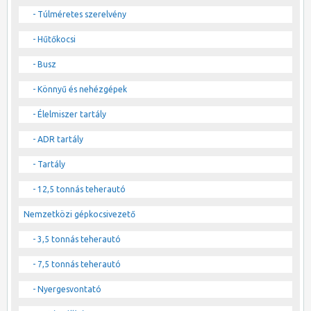
- Túlméretes szerelvény
- Hűtőkocsi
- Busz
- Könnyű és nehézgépek
- Élelmiszer tartály
- ADR tartály
- Tartály
- 12,5 tonnás teherautó
Nemzetközi gépkocsivezető
- 3,5 tonnás teherautó
- 7,5 tonnás teherautó
- Nyergesvontató