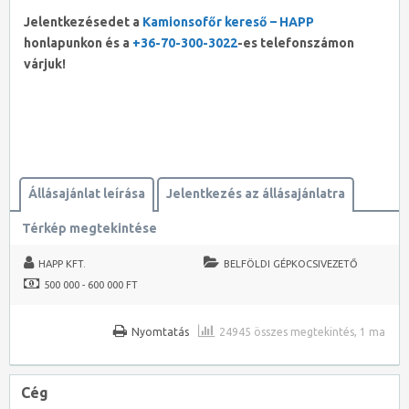
Jelentkezésedet a
Kamionsofőr kereső – HAPP
honlapunkon és a
+36-70-300-3022
-es telefonszámon
várjuk!
Állásajánlat leírása
Jelentkezés az állásajánlatra
Térkép megtekintése
HAPP KFT.
BELFÖLDI GÉPKOCSIVEZETŐ
500 000 - 600 000 FT
Nyomtatás
24945 összes megtekintés, 1 ma
Cég