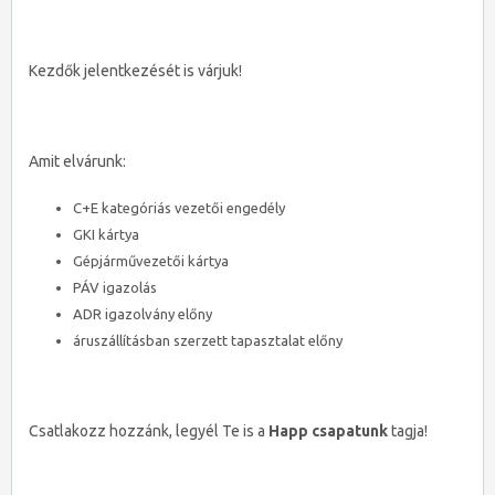
Kezdők jelentkezését is várjuk!
Amit elvárunk:
C+E kategóriás vezetői engedély
GKI kártya
Gépjárművezetői kártya
PÁV igazolás
ADR igazolvány előny
áruszállításban szerzett tapasztalat előny
Csatlakozz hozzánk, legyél Te is a
Happ csapatunk
tagja!