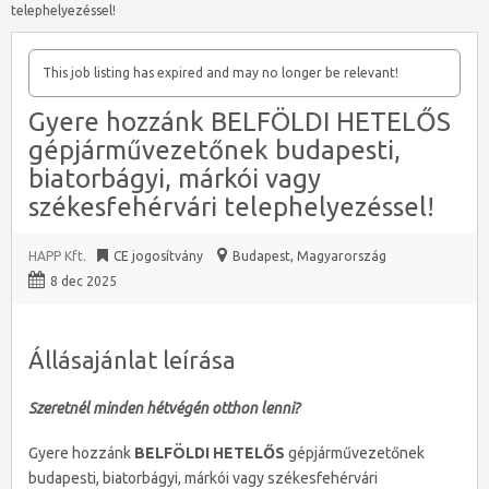
telephelyezéssel!
This job listing has expired and may no longer be relevant!
Gyere hozzánk BELFÖLDI HETELŐS
gépjárművezetőnek budapesti,
biatorbágyi, márkói vagy
székesfehérvári telephelyezéssel!
HAPP Kft.
CE jogosítvány
Budapest
,
Magyarország
8 dec 2025
Állásajánlat leírása
Szeretnél minden hétvégén otthon lenni?
Gyere hozzánk
BELFÖLDI HETELŐS
gépjárművezetőnek
budapesti, biatorbágyi, márkói vagy székesfehérvári