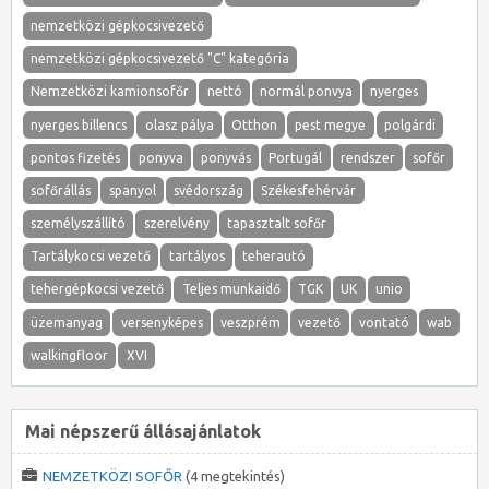
nemzetközi gépkocsivezető
nemzetközi gépkocsivezető "C" kategória
Nemzetközi kamionsofőr
nettó
normál ponvya
nyerges
nyerges billencs
olasz pálya
Otthon
pest megye
polgárdi
pontos fizetés
ponyva
ponyvás
Portugál
rendszer
sofőr
sofőrállás
spanyol
svédország
Székesfehérvár
személyszállító
szerelvény
tapasztalt sofőr
Tartálykocsi vezető
tartályos
teherautó
tehergépkocsi vezető
Teljes munkaidő
TGK
UK
unio
üzemanyag
versenyképes
veszprém
vezető
vontató
wab
walkingfloor
XVI
Mai népszerű állásajánlatok
NEMZETKÖZI SOFŐR
(4 megtekintés)