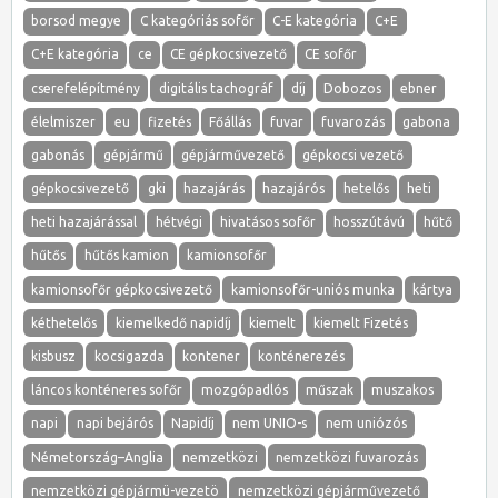
borsod megye
C kategóriás sofőr
C-E kategória
C+E
C+E kategória
ce
CE gépkocsivezető
CE sofőr
cserefelépítmény
digitális tachográf
díj
Dobozos
ebner
élelmiszer
eu
fizetés
Főállás
fuvar
fuvarozás
gabona
gabonás
gépjármű
gépjárművezető
gépkocsi vezető
gépkocsivezető
gki
hazajárás
hazajárós
hetelős
heti
heti hazajárással
hétvégi
hivatásos sofőr
hosszútávú
hűtő
hűtős
hűtős kamion
kamionsofőr
kamionsofőr gépkocsivezető
kamionsofőr-uniós munka
kártya
kéthetelős
kiemelkedő napidíj
kiemelt
kiemelt Fizetés
kisbusz
kocsigazda
kontener
konténerezés
láncos konténeres sofőr
mozgópadlós
műszak
muszakos
napi
napi bejárós
Napidíj
nem UNIO-s
nem uniózós
Németország–Anglia
nemzetközi
nemzetközi fuvarozás
nemzetközi gépjármü-vezetö
nemzetközi gépjárművezető