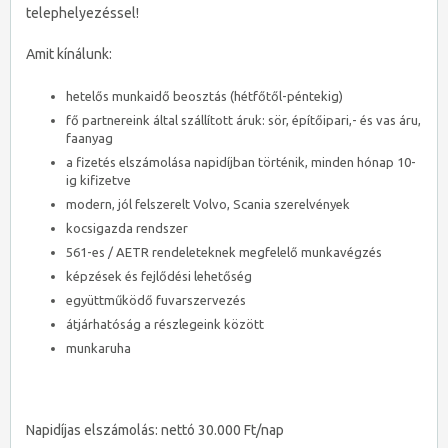
telephelyezéssel!
Amit kínálunk:
hetelős munkaidő beosztás (hétfőtől-péntekig)
fő partnereink által szállított áruk: sör, építőipari,- és vas áru,
faanyag
a fizetés elszámolása napidíjban történik, minden hónap 10-
ig kifizetve
modern, jól felszerelt Volvo, Scania szerelvények
kocsigazda rendszer
561-es / AETR rendeleteknek megfelelő munkavégzés
képzések és fejlődési lehetőség
együttműködő fuvarszervezés
átjárhatóság a részlegeink között
munkaruha
Napidíjas elszámolás: nettó 30.000 Ft/nap