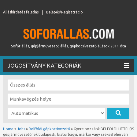
Álláshirdetés feladás
Belépés/Regisztráció
Sofőr állás, gépjárművezető állás, gépkocsivezető állások 2011 óta
JOGOSÍTVÁNY KATEGÓRIÁK
Home
»
Jobs
»
Belföldi gépkocsivezető
»
Gyere hozzánk BELFÖLDI HETELŐS
gépjárművezetőnek budapesti, biatorbágyi, márkói vagy székesfehérvári