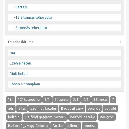
- Tartály
- 12,5 tonnás teherautó
- 5 tonnás teherautó
Feladás dátuma
ma
Ezen a héten
Múlt héten
Ebben a hónapban
"B"
"C" kategória
2/1
24tonna
3/1
4/1
5 t Iveco
7
adr
állás
azonnali kezdés
B jogosítvány
bejárós
belföld
belföldi
Belföldi gépjárművezető
belföldi hetelős
Beugrós
Biatorbágy vagy Cinkota
Bicske
billencs
bónusz