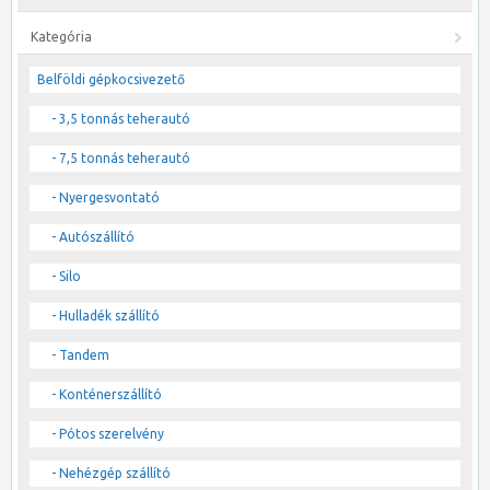
Kategória
Belföldi gépkocsivezető
- 3,5 tonnás teherautó
- 7,5 tonnás teherautó
- Nyergesvontató
- Autószállító
- Silo
- Hulladék szállító
- Tandem
- Konténerszállító
- Pótos szerelvény
- Nehézgép szállító