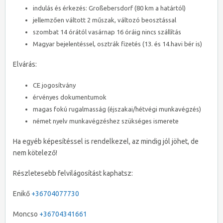
indulás és érkezés: Großebersdorf (80 km a határtól)
jellemzően váltott 2 műszak, változó beosztással
szombat 14 órától vasárnap 16 óráig nincs szállítás
Magyar bejelentéssel, osztrák fizetés (13. és 14.havi bér is)
Elvárás:
CE jogosítvány
érvényes dokumentumok
magas fokú rugalmasság (éjszakai/hétvégi munkavégzés)
német nyelv munkavégzéshez szükséges ismerete
Ha egyéb képesítéssel is rendelkezel, az mindig jól jöhet, de
nem kötelező!
Részletesebb felvilágosítást kaphatsz:
Enikő
+36704077730
Moncso
+36704341661