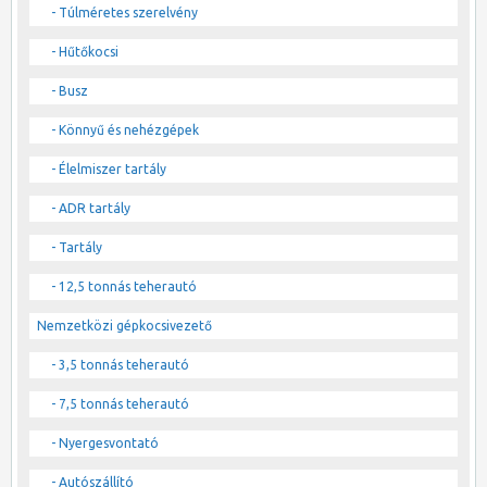
- Túlméretes szerelvény
- Hűtőkocsi
- Busz
- Könnyű és nehézgépek
- Élelmiszer tartály
- ADR tartály
- Tartály
- 12,5 tonnás teherautó
Nemzetközi gépkocsivezető
- 3,5 tonnás teherautó
- 7,5 tonnás teherautó
- Nyergesvontató
- Autószállító