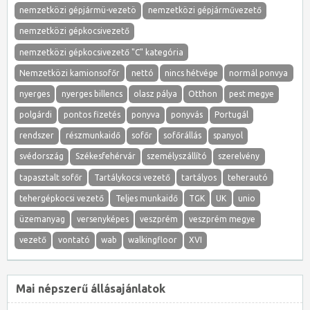
nemzetközi gépjármü-vezetö
nemzetközi gépjárművezető
nemzetközi gépkocsivezető
nemzetközi gépkocsivezető "C" kategória
Nemzetközi kamionsofőr
nettó
nincs hétvége
normál ponvya
nyerges
nyerges billencs
olasz pálya
Otthon
pest megye
polgárdi
pontos fizetés
ponyva
ponyvás
Portugál
rendszer
részmunkaidő
sofőr
sofőrállás
spanyol
svédország
Székesfehérvár
személyszállító
szerelvény
tapasztalt sofőr
Tartálykocsi vezető
tartályos
teherautó
tehergépkocsi vezető
Teljes munkaidő
TGK
UK
unio
üzemanyag
versenyképes
veszprém
veszprém megye
vezető
vontató
wab
walkingfloor
XVI
Mai népszerű állásajánlatok