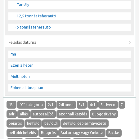
- Tartály
- 12,5 tonnás teherautó
- 5 tonnás teherautó
Feladás dátuma
ma
Ezen a héten
Múlt héten
Ebben a hónapban
"B"
"C" kategória
2/1
24tonna
3/1
4/1
5 t Iveco
7
adr
állás
autószállító
azonnali kezdés
B jogosítvány
bejárós
belföld
belföldi
Belföldi gépjárművezető
belföldi hetelős
Beugrós
Biatorbágy vagy Cinkota
Bicske