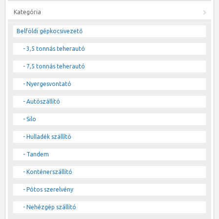
Kategória
Belföldi gépkocsivezető
- 3,5 tonnás teherautó
- 7,5 tonnás teherautó
- Nyergesvontató
- Autószállító
- Silo
- Hulladék szállító
- Tandem
- Konténerszállító
- Pótos szerelvény
- Nehézgép szállító