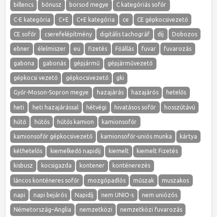
billencs
bónusz
borsod megye
C kategóriás sofőr
C-E kategória
C+E
C+E kategória
ce
CE gépkocsivezető
CE sofőr
cserefelépítmény
digitális tachográf
díj
Dobozos
ebner
élelmiszer
eu
fizetés
Főállás
fuvar
fuvarozás
gabona
gabonás
gépjármű
gépjárművezető
gépkocsi vezető
gépkocsivezető
gki
Győr-Moson-Sopron megye
hazajárás
hazajárós
hetelős
heti
heti hazajárással
hétvégi
hivatásos sofőr
hosszútávú
hűtő
hűtős
hűtős kamion
kamionsofőr
kamionsofőr gépkocsivezető
kamionsofőr-uniós munka
kártya
kéthetelős
kiemelkedő napidíj
kiemelt
kiemelt Fizetés
kisbusz
kocsigazda
kontener
konténerezés
láncos konténeres sofőr
mozgópadlós
műszak
muszakos
napi
napi bejárós
Napidíj
nem UNIO-s
nem uniózós
Németország–Anglia
nemzetközi
nemzetközi fuvarozás