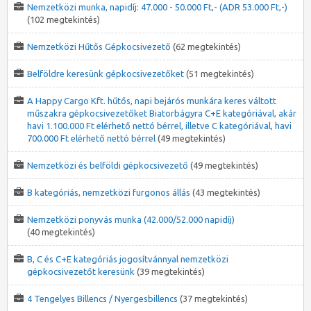
Nemzetközi munka, napidíj: 47.000 - 50.000 Ft,- (ADR 53.000 Ft,-)
(102 megtekintés)
Nemzetközi Hűtős Gépkocsivezető
(62 megtekintés)
Belföldre keresünk gépkocsivezetőket
(51 megtekintés)
A Happy Cargo Kft. hűtős, napi bejárós munkára keres váltott
műszakra gépkocsivezetőket Biatorbágyra C+E kategóriával, akár
havi 1.100.000 Ft elérhető nettó bérrel, illetve C kategóriával, havi
700.000 Ft elérhető nettó bérrel
(49 megtekintés)
Nemzetközi és belföldi gépkocsivezető
(49 megtekintés)
B kategóriás, nemzetközi furgonos állás
(43 megtekintés)
Nemzetközi ponyvás munka (42.000/52.000 napidíj)
(40 megtekintés)
B, C és C+E kategóriás jogosítvánnyal nemzetközi
gépkocsivezetőt keresünk
(39 megtekintés)
4 Tengelyes Billencs / Nyergesbillencs
(37 megtekintés)