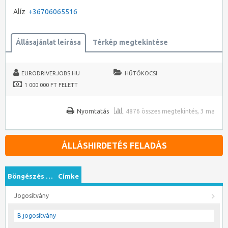
Alíz
+36706065516
Állásajánlat leírása
Térkép megtekintése
EURODRIVERJOBS.HU
HŰTŐKOCSI
1 000 000 FT FELETT
Nyomtatás
4876 összes megtekintés, 3 ma
ÁLLÁSHIRDETÉS FELADÁS
Böngészés …
Címke
Jogosítvány
B jogosítvány