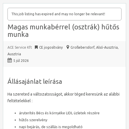
This job listing has expired and may no longer be relevant!
Magas munkabérrel (osztrák) hűtős
munka
ACE Service Kft
CE jogosítvány
Großebersdorf
,
Alsó-Ausztria,
Ausztria
5 júl 2026
Állásajánlat leírása
Ha szereted a változatosságot, akkor téged keresünk az alábbi
feltételekkel :
áruterítés Bécs és környéke LIDL üzletek részére
hűtős szerelvény
napi bejárás, de szállás is megoldható