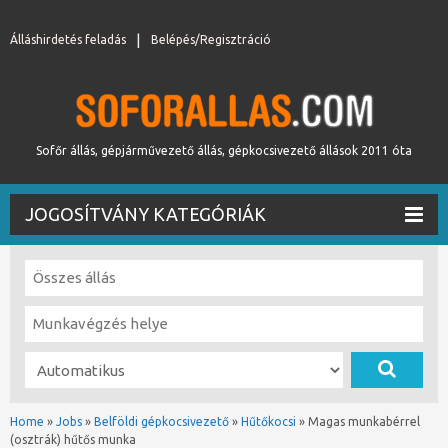
Álláshirdetés feladás
Belépés/Regisztráció
Sofőr állás, gépjárművezető állás, gépkocsivezető állások 2011 óta
JOGOSÍTVÁNY KATEGÓRIÁK
Home
»
Jobs
»
Belföldi gépkocsivezető
»
Hűtőkocsi
»
Magas munkabérrel
(osztrák) hűtős munka