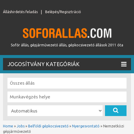
Álláshirdetés feladás
Belépés/Regisztráció
Sofőr állás, gépjárművezető állás, gépkocsivezető állások 2011 óta
JOGOSÍTVÁNY KATEGÓRIÁK
Home
»
Jobs
»
Belföldi gépkocsivezető
»
Nyergesvontató
»
Nemzetközi
gépjárművezető