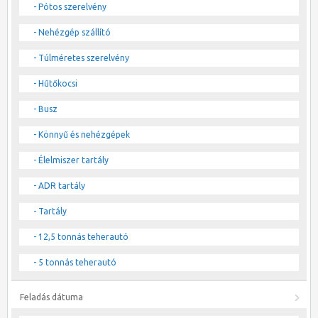
- Pótos szerelvény
- Nehézgép szállító
- Túlméretes szerelvény
- Hűtőkocsi
- Busz
- Könnyű és nehézgépek
- Élelmiszer tartály
- ADR tartály
- Tartály
- 12,5 tonnás teherautó
- 5 tonnás teherautó
Feladás dátuma