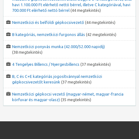
havi 1.100.000 Ft elérhető nettó bérrel, illetve C kategóriával, havi
700.000 Ft elérhető nettó bérrel
(44 megtekintés)
Nemzetközi és belföldi gépkocsivezető
(44 megtekintés)
B kategóriás, nemzetközi furgonos állás
(42 megtekintés)
Nemzetközi ponyvás munka (42.000/52.000 napidíj)
(38 megtekintés)
4 Tengelyes Billencs / Nyergesbillencs
(37 megtekintés)
B, C és C+E kategóriás jogosítvánnyal nemzetközi
gépkocsivezetőt keresünk
(37 megtekintés)
Nemzetközi gépkocsi vezető (magyar-német, magyar-francia
körfuvar és magyar-olasz)
(35 megtekintés)