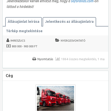
Jelentkezéskor kérlek említsd meg, hogy a
soforallas.com
-on
láttad a hirdetést!
Állásajánlat leírása
Jelentkezés az állásajánlatra
Térkép megtekintése
IMRESZUCS
NYERGESVONTATÓ
800 000 - 900 000 FT
Nyomtatás
1864 összes megtekintés, 1 ma
Cég