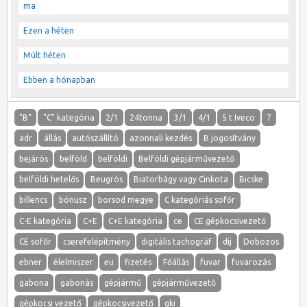
ma
Ezen a héten
Múlt héten
Ebben a hónapban
"B"
"C" kategória
2/1
24tonna
3/1
4/1
5 t Iveco
7
adr
állás
autószállító
azonnali kezdés
B jogosítvány
bejárós
belföld
belföldi
Belföldi gépjárművezető
belföldi hetelős
Beugrós
Biatorbágy vagy Cinkota
Bicske
billencs
bónusz
borsod megye
C kategóriás sofőr
C-E kategória
C+E
C+E kategória
ce
CE gépkocsivezető
CE sofőr
cserefelépítmény
digitális tachográf
díj
Dobozos
ebner
élelmiszer
eu
fizetés
Főállás
fuvar
fuvarozás
gabona
gabonás
gépjármű
gépjárművezető
gépkocsi vezető
gépkocsivezető
gki