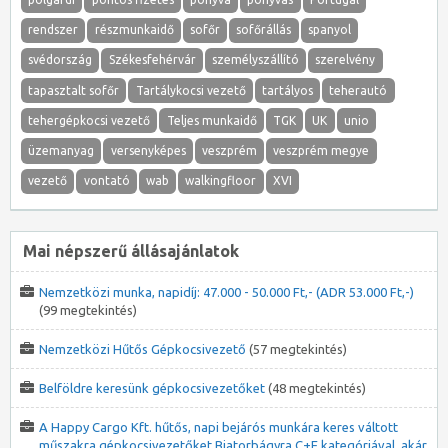
rendszer
részmunkaidő
sofőr
sofőrállás
spanyol
svédország
Székesfehérvár
személyszállító
szerelvény
tapasztalt sofőr
Tartálykocsi vezető
tartályos
teherautó
tehergépkocsi vezető
Teljes munkaidő
TGK
UK
unio
üzemanyag
versenyképes
veszprém
veszprém megye
vezető
vontató
wab
walkingfloor
XVI
Mai népszerű állásajánlatok
Nemzetközi munka, napidíj: 47.000 - 50.000 Ft,- (ADR 53.000 Ft,-)
(99 megtekintés)
Nemzetközi Hűtős Gépkocsivezető
(57 megtekintés)
Belföldre keresünk gépkocsivezetőket
(48 megtekintés)
A Happy Cargo Kft. hűtős, napi bejárós munkára keres váltott
műszakra gépkocsivezetőket Biatorbágyra C+E kategóriával, akár