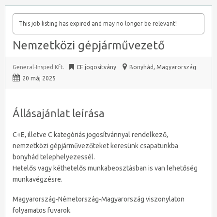
This job listing has expired and may no longer be relevant!
Nemzetközi gépjárművezető
General-Insped Kft.
CE jogosítvány
Bonyhád
,
Magyarország
20 máj 2025
Állásajánlat leírása
C+E, illetve C kategóriás jogosítvánnyal rendelkező,
nemzetközi gépjárművezőteket keresünk csapatunkba
bonyhád telephelyezessél.
Hetelős vagy kéthetelős munkabeosztásban is van lehetőség
munkavégzésre.
Magyarország-Németország-Magyarország viszonylaton
folyamatos fuvarok.