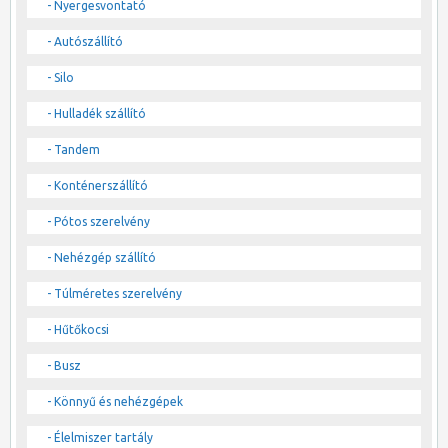
- Nyergesvontató
- Autószállító
- Silo
- Hulladék szállító
- Tandem
- Konténerszállító
- Pótos szerelvény
- Nehézgép szállító
- Túlméretes szerelvény
- Hűtőkocsi
- Busz
- Könnyű és nehézgépek
- Élelmiszer tartály