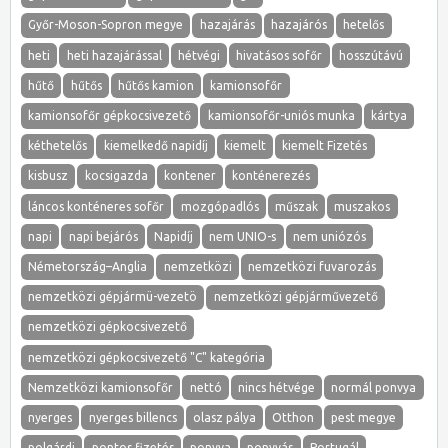
Győr-Moson-Sopron megye
hazajárás
hazajárós
hetelős
heti
heti hazajárással
hétvégi
hivatásos sofőr
hosszútávú
hűtő
hűtős
hűtős kamion
kamionsofőr
kamionsofőr gépkocsivezető
kamionsofőr-uniós munka
kártya
kéthetelős
kiemelkedő napidíj
kiemelt
kiemelt Fizetés
kisbusz
kocsigazda
kontener
konténerezés
láncos konténeres sofőr
mozgópadlós
műszak
muszakos
napi
napi bejárós
Napidíj
nem UNIO-s
nem uniózós
Németország–Anglia
nemzetközi
nemzetközi fuvarozás
nemzetközi gépjármü-vezetö
nemzetközi gépjárművezető
nemzetközi gépkocsivezető
nemzetközi gépkocsivezető "C" kategória
Nemzetközi kamionsofőr
nettó
nincs hétvége
normál ponvya
nyerges
nyerges billencs
olasz pálya
Otthon
pest megye
polgárdi
pontos fizetés
ponyva
ponyvás
Portugál