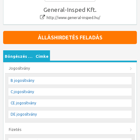
General-Insped Kft.
http://www.general-insped.hu/
ÁLLÁSHIRDETÉS FELADÁS
Böngészés …
Címke
Jogosítvány
B jogosítvány
C jogosítvány
CE jogosítvány
DE jogosítvány
Fizetés