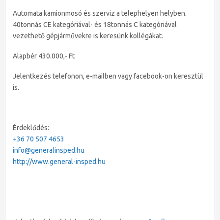
Automata kamionmosó és szerviz a telephelyen helyben.
40tonnás CE kategóriával- és 18tonnás C kategóriával
vezethető gépjárművekre is keresünk kollégákat.
Alapbér 430.000,- Ft
Jelentkezés telefonon, e-mailben vagy facebook-on keresztül
is.
Érdeklődés:
+36 70 507 4653
info@generalinsped.hu
http://www.general-insped.hu