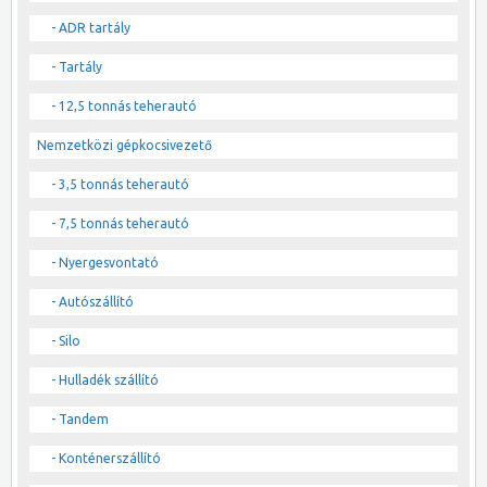
- ADR tartály
- Tartály
- 12,5 tonnás teherautó
Nemzetközi gépkocsivezető
- 3,5 tonnás teherautó
- 7,5 tonnás teherautó
- Nyergesvontató
- Autószállító
- Silo
- Hulladék szállító
- Tandem
- Konténerszállító