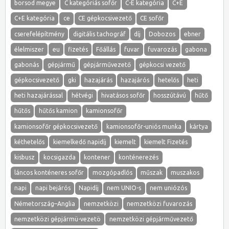
borsod megye
C kategóriás sofőr
C-E kategória
C+E
C+E kategória
ce
CE gépkocsivezető
CE sofőr
cserefelépítmény
digitális tachográf
díj
Dobozos
ebner
élelmiszer
eu
fizetés
Főállás
fuvar
fuvarozás
gabona
gabonás
gépjármű
gépjárművezető
gépkocsi vezető
gépkocsivezető
gki
hazajárás
hazajárós
hetelős
heti
heti hazajárással
hétvégi
hivatásos sofőr
hosszútávú
hűtő
hűtős
hűtős kamion
kamionsofőr
kamionsofőr gépkocsivezető
kamionsofőr-uniós munka
kártya
kéthetelős
kiemelkedő napidíj
kiemelt
kiemelt Fizetés
kisbusz
kocsigazda
kontener
konténerezés
láncos konténeres sofőr
mozgópadlós
műszak
muszakos
napi
napi bejárós
Napidíj
nem UNIO-s
nem uniózós
Németország–Anglia
nemzetközi
nemzetközi fuvarozás
nemzetközi gépjármü-vezetö
nemzetközi gépjárművezető