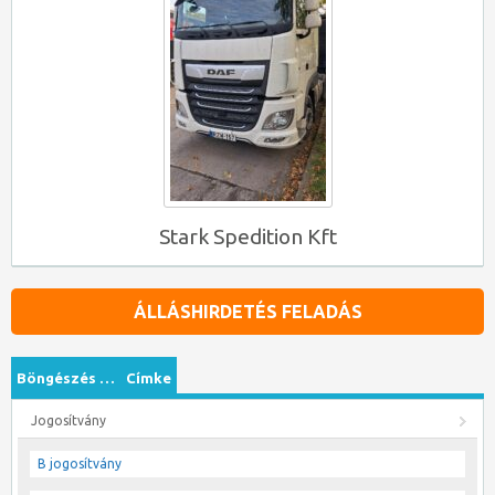
Stark Spedition Kft
ÁLLÁSHIRDETÉS FELADÁS
Böngészés …
Címke
Jogosítvány
B jogosítvány