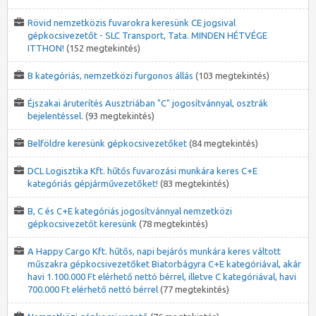
Rövid nemzetközis fuvarokra keresünk CE jogsival
gépkocsivezetőt - SLC Transport, Tata. MINDEN HÉTVÉGE
ITTHON!
(152 megtekintés)
B kategóriás, nemzetközi furgonos állás
(103 megtekintés)
Éjszakai áruterítés Ausztriában "C" jogosítvánnyal, osztrák
bejelentéssel.
(93 megtekintés)
Belföldre keresünk gépkocsivezetőket
(84 megtekintés)
DCL Logisztika Kft. hűtős fuvarozási munkára keres C+E
kategóriás gépjárművezetőket!
(83 megtekintés)
B, C és C+E kategóriás jogosítvánnyal nemzetközi
gépkocsivezetőt keresünk
(78 megtekintés)
A Happy Cargo Kft. hűtős, napi bejárós munkára keres váltott
műszakra gépkocsivezetőket Biatorbágyra C+E kategóriával, akár
havi 1.100.000 Ft elérhető nettó bérrel, illetve C kategóriával, havi
700.000 Ft elérhető nettó bérrel
(77 megtekintés)