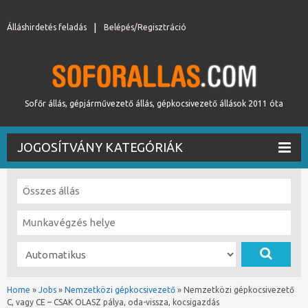
Álláshirdetés feladás
Belépés/Regisztráció
Sofőr állás, gépjárművezető állás, gépkocsivezető állások 2011 óta
JOGOSÍTVÁNY KATEGÓRIÁK
Home
»
Jobs
»
Nemzetközi gépkocsivezető
»
Nemzetközi gépkocsivezető
C, vagy CE – CSAK OLASZ pálya, oda-vissza, kocsigazdás