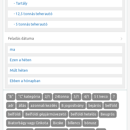
- Tartály
- 12,5 tonnás teherautó
- 5 tonnás teherautó
Feladás dátuma
ma
Ezen a héten
Múlt héten
Ebben a hónapban
"B"
"C" kategória
2/1
24tonna
3/1
4/1
5 t Iveco
7
adr
állás
azonnali kezdés
B jogosítvány
bejárós
belföld
belföldi
Belföldi gépjárművezető
belföldi hetelős
Beugrós
Biatorbágy vagy Cinkota
Bicske
billencs
bónusz