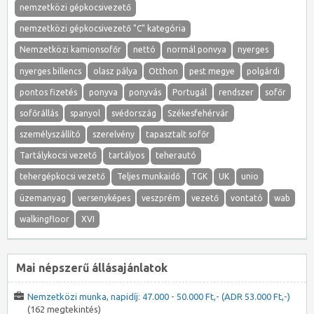
nemzetközi gépkocsivezető
nemzetközi gépkocsivezető "C" kategória
Nemzetközi kamionsofőr
nettó
normál ponvya
nyerges
nyerges billencs
olasz pálya
Otthon
pest megye
polgárdi
pontos fizetés
ponyva
ponyvás
Portugál
rendszer
sofőr
sofőrállás
spanyol
svédország
Székesfehérvár
személyszállító
szerelvény
tapasztalt sofőr
Tartálykocsi vezető
tartályos
teherautó
tehergépkocsi vezető
Teljes munkaidő
TGK
UK
unio
üzemanyag
versenyképes
veszprém
vezető
vontató
wab
walkingfloor
XVI
Mai népszerű állásajánlatok
Nemzetközi munka, napidíj: 47.000 - 50.000 Ft,- (ADR 53.000 Ft,-)
(162 megtekintés)