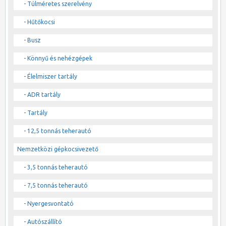
- Túlméretes szerelvény
- Hűtőkocsi
- Busz
- Könnyű és nehézgépek
- Élelmiszer tartály
- ADR tartály
- Tartály
- 12,5 tonnás teherautó
Nemzetközi gépkocsivezető
- 3,5 tonnás teherautó
- 7,5 tonnás teherautó
- Nyergesvontató
- Autószállító