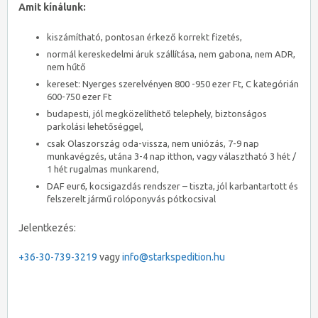
Amit kínálunk:
kiszámítható, pontosan érkező korrekt fizetés,
normál kereskedelmi áruk szállítása, nem gabona, nem ADR,
nem hűtő
kereset: Nyerges szerelvényen 800 -950 ezer Ft, C kategórián
600-750 ezer Ft
budapesti, jól megközelíthető telephely, biztonságos
parkolási lehetőséggel,
csak Olaszország oda-vissza, nem uniózás, 7-9 nap
munkavégzés, utána 3-4 nap itthon, vagy választható 3 hét /
1 hét rugalmas munkarend,
DAF eur6, kocsigazdás rendszer – tiszta, jól karbantartott és
felszerelt jármű rolóponyvás pótkocsival
Jelentkezés:
+36-30-739-3219
vagy
info@starkspedition.hu