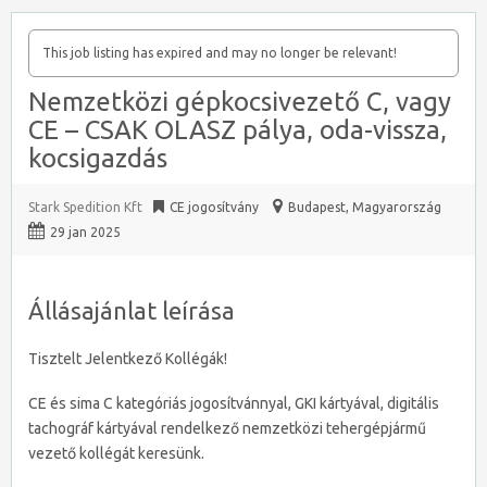
This job listing has expired and may no longer be relevant!
Nemzetközi gépkocsivezető C, vagy
CE – CSAK OLASZ pálya, oda-vissza,
kocsigazdás
Stark Spedition Kft
CE jogosítvány
Budapest
,
Magyarország
29 jan 2025
Állásajánlat leírása
Tisztelt Jelentkező Kollégák!
CE és sima C kategóriás jogosítvánnyal, GKI kártyával, digitális
tachográf kártyával rendelkező nemzetközi tehergépjármű
vezető kollégát keresünk.