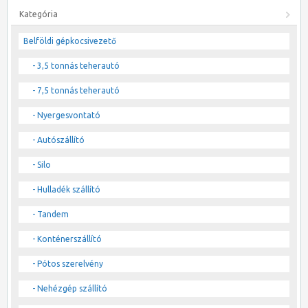
Kategória
Belföldi gépkocsivezető
- 3,5 tonnás teherautó
- 7,5 tonnás teherautó
- Nyergesvontató
- Autószállító
- Silo
- Hulladék szállító
- Tandem
- Konténerszállító
- Pótos szerelvény
- Nehézgép szállító