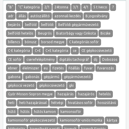
"B"
"C" kategória
2/1
24tonna
3/1
4/1
5 t Iveco
7
adr
állás
autószállító
azonnali kezdés
B jogosítvány
bejárós
belföld
belföldi
Belföldi gépjárművezető
belföldi hetelős
Beugrós
Biatorbágy vagy Cinkota
Bicske
billencs
bónusz
borsod megye
C kategóriás sofőr
C-E kategória
C+E
C+E kategória
ce
CE gépkocsivezető
CE sofőr
cserefelépítmény
digitális tachográf
díj
Dobozos
ebner
élelmiszer
eu
fizetés
Főállás
fuvar
fuvarozás
gabona
gabonás
gépjármű
gépjárművezető
gépkocsi vezető
gépkocsivezető
gki
Győr-Moson-Sopron megye
hazajárás
hazajárós
hetelős
heti
heti hazajárással
hétvégi
hivatásos sofőr
hosszútávú
hűtő
hűtős
hűtős kamion
kamionsofőr
kamionsofőr gépkocsivezető
kamionsofőr-uniós munka
kártya
kéthetelős
kiemelkedő napidíj
kiemelt
kiemelt Fizetés