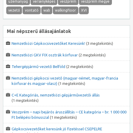
üzemanyag
versenyképes
veszprém
veszprém megye
vezető
vontató
wab
walkingfloor
XVI
Mai népszerű állásajánlatok
Nemzetközi Gépkocsivezetőket Keresünk!
(3 megtekintés)
Nemzetközi GKV FIX osztrák körfuvar
(2 megtekintés)
Tehergépjármű-vezető Belföld
(2 megtekintés)
Nemzetközi gépkocsi vezető (magyar-német, magyar-francia
körfuvar és magyar-olasz)
(1 megtekintés)
C+E Kategóriás, nemzetközi gépjárművezetői állás
(1 megtekintés)
Veszprém – napi bejárós áruszállítás – CE kategória – br. 1 000 000
Ft belépési bónusszal
(1 megtekintés)
Gépkocsivezetőket keresünk jó fizetéssel CSEPELRE