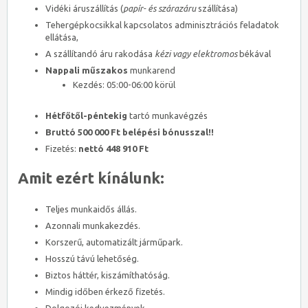
Vidéki áruszállítás (
papír- és szárazáru
szállítása)
Tehergépkocsikkal kapcsolatos adminisztrációs feladatok
ellátása,
A szállítandó áru rakodása
kézi vagy elektromos
békával
Nappali műszakos
munkarend
Kezdés: 05:00-06:00 körül
Hétfőtől-péntekig
tartó munkavégzés
Bruttó 500 000 Ft belépési bónusszal!!
Fizetés:
nettó 448 910 Ft
Amit ezért kínálunk:
Teljes munkaidős állás.
Azonnali munkakezdés.
Korszerű, automatizált járműpark.
Hosszú távú lehetőség.
Biztos háttér, kiszámíthatóság.
Mindig időben érkező fizetés.