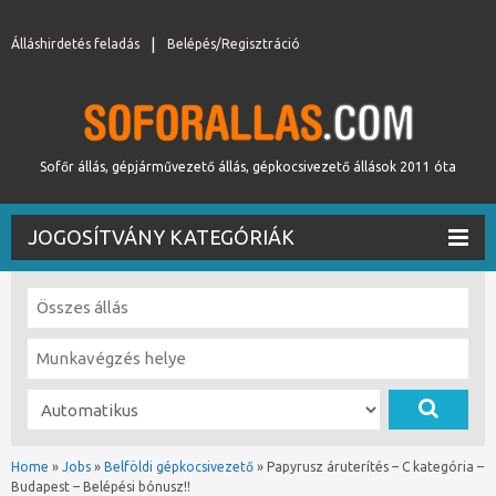
Álláshirdetés feladás
Belépés/Regisztráció
Sofőr állás, gépjárművezető állás, gépkocsivezető állások 2011 óta
JOGOSÍTVÁNY KATEGÓRIÁK
Home
»
Jobs
»
Belföldi gépkocsivezető
»
Papyrusz áruterítés – C kategória –
Budapest – Belépési bónusz!!