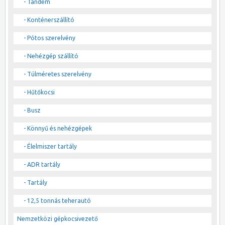
- Tandem
- Konténerszállító
- Pótos szerelvény
- Nehézgép szállító
- Túlméretes szerelvény
- Hűtőkocsi
- Busz
- Könnyű és nehézgépek
- Élelmiszer tartály
- ADR tartály
- Tartály
- 12,5 tonnás teherautó
Nemzetközi gépkocsivezető