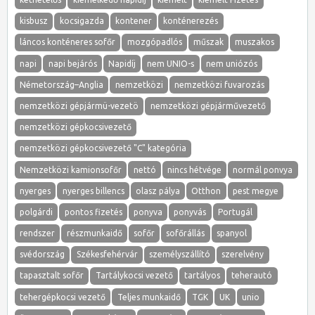
kisbusz
kocsigazda
kontener
konténerezés
láncos konténeres sofőr
mozgópadlós
műszak
muszakos
napi
napi bejárós
Napidíj
nem UNIO-s
nem uniózós
Németország–Anglia
nemzetközi
nemzetközi fuvarozás
nemzetközi gépjármü-vezetö
nemzetközi gépjárművezető
nemzetközi gépkocsivezető
nemzetközi gépkocsivezető "C" kategória
Nemzetközi kamionsofőr
nettó
nincs hétvége
normál ponvya
nyerges
nyerges billencs
olasz pálya
Otthon
pest megye
polgárdi
pontos fizetés
ponyva
ponyvás
Portugál
rendszer
részmunkaidő
sofőr
sofőrállás
spanyol
svédország
Székesfehérvár
személyszállító
szerelvény
tapasztalt sofőr
Tartálykocsi vezető
tartályos
teherautó
tehergépkocsi vezető
Teljes munkaidő
TGK
UK
unio