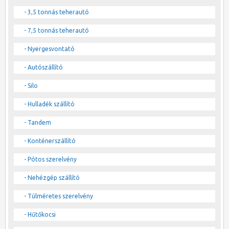
- 3,5 tonnás teherautó
- 7,5 tonnás teherautó
- Nyergesvontató
- Autószállító
- Silo
- Hulladék szállító
- Tandem
- Konténerszállító
- Pótos szerelvény
- Nehézgép szállító
- Túlméretes szerelvény
- Hűtőkocsi