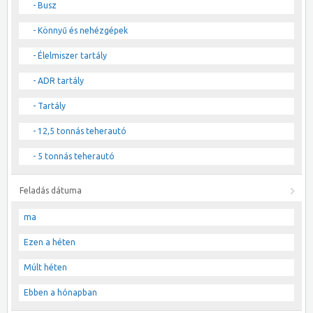
- Busz
- Könnyű és nehézgépek
- Élelmiszer tartály
- ADR tartály
- Tartály
- 12,5 tonnás teherautó
- 5 tonnás teherautó
Feladás dátuma
ma
Ezen a héten
Múlt héten
Ebben a hónapban