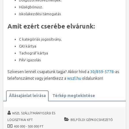
Dolgozói kedvezmények.
Hűségbónusz.
Iskolakezdési támogatás
Amit ezért cserébe elvárunk:
C kategóriás jogosítvány,
GKI kártya
Tachográf kártya
PÁV igazolás
Szívesen lennél csapatunk tagja? Akkor hívd a
30/859-5778
-as
telefonszámot vagy jelentkezz a
wszl.hu
oldalunkon!
Állásajánlat leírása
Térkép megtekintése
WSZL SZÁLLÍTMÁNYOZÁSI ÉS
LOGISZTIKAI KFT.
BELFÖLDI GÉPKOCSIVEZETŐ
400 000 - 500 000 FT