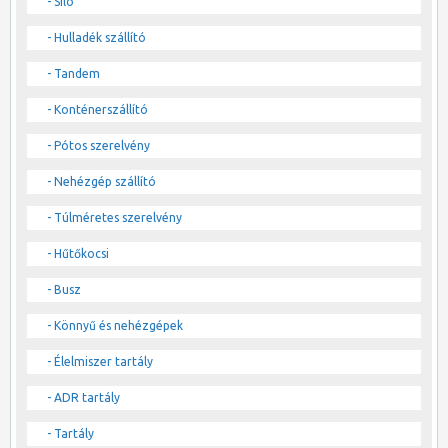
- Silo
- Hulladék szállító
- Tandem
- Konténerszállító
- Pótos szerelvény
- Nehézgép szállító
- Túlméretes szerelvény
- Hűtőkocsi
- Busz
- Könnyű és nehézgépek
- Élelmiszer tartály
- ADR tartály
- Tartály