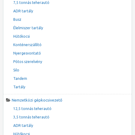
7,5 tonnás teherautó
ADR tartály
Busz
Élelmiszer tartály
Hűtőkocsi
Konténerszállító
Nyergesvontató
Pótos szerelvény
Silo
Tandem
Tartály
Nemzetközi gépkocsivezető
12,5 tonnás teherautó
3,5 tonnás teherautó
ADR tartály
Hűtőkocsi