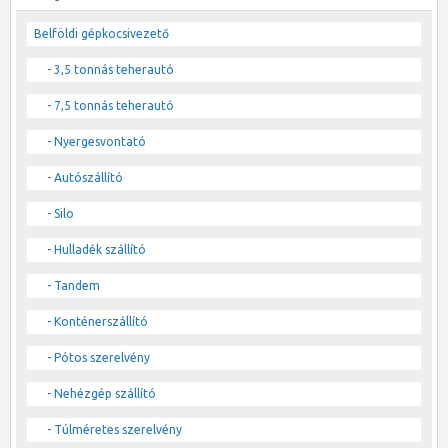
Belföldi gépkocsivezető
- 3,5 tonnás teherautó
- 7,5 tonnás teherautó
- Nyergesvontató
- Autószállító
- Silo
- Hulladék szállító
- Tandem
- Konténerszállító
- Pótos szerelvény
- Nehézgép szállító
- Túlméretes szerelvény