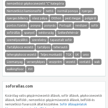
nemzetközi gépkocsivezető "C" kategória
Nemzetközi kamionsofőr
nettó
normál ponvya
nyerges
nyerges billencs
olasz pálya
Otthon
pest megye
polgárdi
pontos fizetés
ponyva
ponyvás
Portugál
rendszer
sofőr
sofőrállás
spanyol
svédország
Székesfehérvár
személyszállító
szerelvény
tapasztalt sofőr
Tartálykocsi vezető
tartályos
teherautó
tehergépkocsi vezető
Teljes munkaidő
TGK
UK
unio
üzemanyag
versenyképes
veszprém
vezető
vontató
wab
walkingfloor
XVI
soforallas.com
Kizárólag valós gépjárművezetői állások, sofőr állások, gépkocsivezetői
állások, belföldi-, nemzetközi gépjárművezetői állások, belföldi és
nemzetközi fuvarozók által közzétéve.
Sofőr állásajánlatok