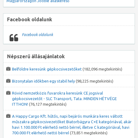
Magyarországon
Jooble álláskereső
Facebook oldalunk
Facebook oldalunk
Népszerű állásajánlatok
Belföldre keresünk gépkocsivezetőket
(182,096 megtekintés)
Bizonytalan időkben egy stabil hely
(98,225 megtekintés)
Rövid nemzetközis fuvarokra keresünk CE jogsival
gépkocsivezetőt - SLC Transport, Tata. MINDEN HÉTVÉGE
ITTHON!
(76,127 megtekintés)
A Happy Cargo Kft. hűtős, napi bejárós munkára keres váltott
műszakra gépkocsivezetőket Biatorbágyra C+E kategóriával, akár
havi 1.100.000 Ft elérhető nettó bérrel, illetve C kategóriával, havi
700.000 Ft elérhető nettó bérrel
(73,851 megtekintés)