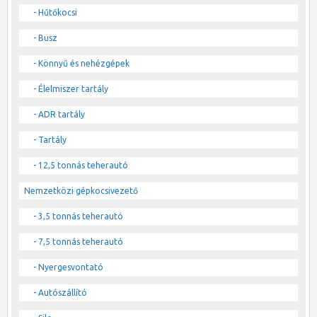
- Hűtőkocsi
- Busz
- Könnyű és nehézgépek
- Élelmiszer tartály
- ADR tartály
- Tartály
- 12,5 tonnás teherautó
Nemzetközi gépkocsivezető
- 3,5 tonnás teherautó
- 7,5 tonnás teherautó
- Nyergesvontató
- Autószállító