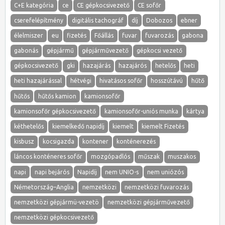
C+E kategória
ce
CE gépkocsivezető
CE sofőr
cserefelépítmény
digitális tachográf
díj
Dobozos
ebner
élelmiszer
eu
fizetés
Főállás
fuvar
fuvarozás
gabona
gabonás
gépjármű
gépjárművezető
gépkocsi vezető
gépkocsivezető
gki
hazajárás
hazajárós
hetelős
heti
heti hazajárással
hétvégi
hivatásos sofőr
hosszútávú
hűtő
hűtős
hűtős kamion
kamionsofőr
kamionsofőr gépkocsivezető
kamionsofőr-uniós munka
kártya
kéthetelős
kiemelkedő napidíj
kiemelt
kiemelt Fizetés
kisbusz
kocsigazda
kontener
konténerezés
láncos konténeres sofőr
mozgópadlós
műszak
muszakos
napi
napi bejárós
Napidíj
nem UNIO-s
nem uniózós
Németország–Anglia
nemzetközi
nemzetközi fuvarozás
nemzetközi gépjármü-vezetö
nemzetközi gépjárművezető
nemzetközi gépkocsivezető