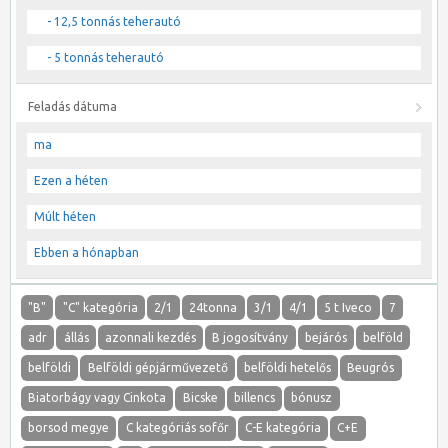
- 12,5 tonnás teherautó
- 5 tonnás teherautó
Feladás dátuma
ma
Ezen a héten
Múlt héten
Ebben a hónapban
"B"
"C" kategória
2/1
24tonna
3/1
4/1
5 t Iveco
7
adr
állás
azonnali kezdés
B jogosítvány
bejárós
belföld
belföldi
Belföldi gépjárművezető
belföldi hetelős
Beugrós
Biatorbágy vagy Cinkota
Bicske
billencs
bónusz
borsod megye
C kategóriás sofőr
C-E kategória
C+E