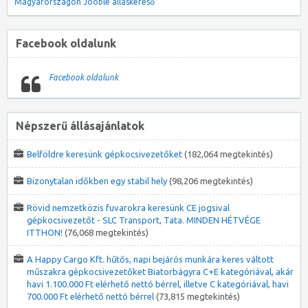
Magyarországon
Jooble álláskereső
Facebook oldalunk
Facebook oldalunk
Népszerű állásajánlatok
Belföldre keresünk gépkocsivezetőket
(182,064 megtekintés)
Bizonytalan időkben egy stabil hely
(98,206 megtekintés)
Rövid nemzetközis fuvarokra keresünk CE jogsival
gépkocsivezetőt - SLC Transport, Tata. MINDEN HÉTVÉGE
ITTHON!
(76,068 megtekintés)
A Happy Cargo Kft. hűtős, napi bejárós munkára keres váltott
műszakra gépkocsivezetőket Biatorbágyra C+E kategóriával, akár
havi 1.100.000 Ft elérhető nettó bérrel, illetve C kategóriával, havi
700.000 Ft elérhető nettó bérrel
(73,815 megtekintés)