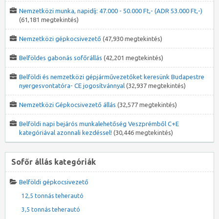
Nemzetközi munka, napidíj: 47.000 - 50.000 Ft,- (ADR 53.000 Ft,-)
(61,181 megtekintés)
Nemzetközi gépkocsivezető
(47,930 megtekintés)
Belföldes gabonás sofőrállás
(42,201 megtekintés)
Belföldi és nemzetközi gépjárművezetőket keresünk Budapestre
nyergesvontatóra- CE jogosítvánnyal
(32,937 megtekintés)
Nemzetközi Gépkocsivezető állás
(32,577 megtekintés)
Belföldi napi bejárós munkalehetőség Veszprémből C+E
kategóriával azonnali kezdéssel!
(30,446 megtekintés)
Sofőr állás kategóriák
Belföldi gépkocsivezető
12,5 tonnás teherautó
3,5 tonnás teherautó