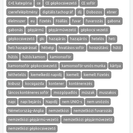
C+E kategória
ce
CE gépkocsivezető
CE sofőr
cserefelépítmény
digitális tachográf
díj
Dobozos
ebner
élelmiszer
eu
fizetés
Főállás
fuvar
fuvarozás
gabona
gabonás
gépjármű
gépjárművezető
gépkocsi vezető
gépkocsivezető
gki
hazajárás
hazajárós
hetelős
heti
heti hazajárással
hétvégi
hivatásos sofőr
hosszútávú
hűtő
hűtős
hűtős kamion
kamionsofőr
kamionsofőr gépkocsivezető
kamionsofőr-uniós munka
kártya
kéthetelős
kiemelkedő napidíj
kiemelt
kiemelt Fizetés
kisbusz
kocsigazda
kontener
konténerezés
láncos konténeres sofőr
mozgópadlós
műszak
muszakos
napi
napi bejárós
Napidíj
nem UNIO-s
nem uniózós
Németország–Anglia
nemzetközi
nemzetközi fuvarozás
nemzetközi gépjármü-vezetö
nemzetközi gépjárművezető
nemzetközi gépkocsivezető