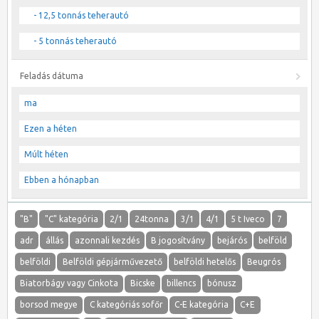
- 12,5 tonnás teherautó
- 5 tonnás teherautó
Feladás dátuma
ma
Ezen a héten
Múlt héten
Ebben a hónapban
"B"
"C" kategória
2/1
24tonna
3/1
4/1
5 t Iveco
7
adr
állás
azonnali kezdés
B jogosítvány
bejárós
belföld
belföldi
Belföldi gépjárművezető
belföldi hetelős
Beugrós
Biatorbágy vagy Cinkota
Bicske
billencs
bónusz
borsod megye
C kategóriás sofőr
C-E kategória
C+E