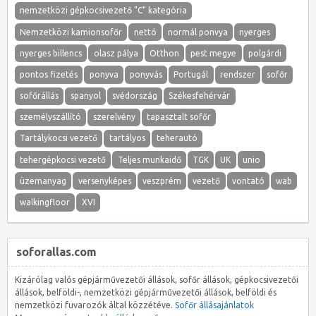
nemzetközi gépkocsivezető "C" kategória
Nemzetközi kamionsofőr
nettó
normál ponvya
nyerges
nyerges billencs
olasz pálya
Otthon
pest megye
polgárdi
pontos fizetés
ponyva
ponyvás
Portugál
rendszer
sofőr
sofőrállás
spanyol
svédország
Székesfehérvár
személyszállító
szerelvény
tapasztalt sofőr
Tartálykocsi vezető
tartályos
teherautó
tehergépkocsi vezető
Teljes munkaidő
TGK
UK
unio
üzemanyag
versenyképes
veszprém
vezető
vontató
wab
walkingfloor
XVI
soforallas.com
Kizárólag valós gépjárművezetői állások, sofőr állások, gépkocsivezetői
állások, belföldi-, nemzetközi gépjárművezetői állások, belföldi és
nemzetközi fuvarozók által közzétéve.
Sofőr állásajánlatok