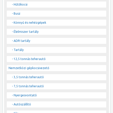
- Hűtőkocsi
- Busz
- Könnyű és nehézgépek
- Élelmiszer tartály
- ADR tartály
- Tartály
- 12,5 tonnás teherautó
Nemzetközi gépkocsivezető
- 3,5 tonnás teherautó
- 7,5 tonnás teherautó
- Nyergesvontató
- Autószállító