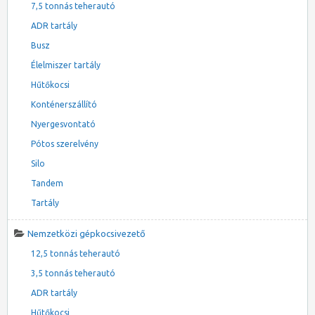
7,5 tonnás teherautó
ADR tartály
Busz
Élelmiszer tartály
Hűtőkocsi
Konténerszállító
Nyergesvontató
Pótos szerelvény
Silo
Tandem
Tartály
Nemzetközi gépkocsivezető
12,5 tonnás teherautó
3,5 tonnás teherautó
ADR tartály
Hűtőkocsi