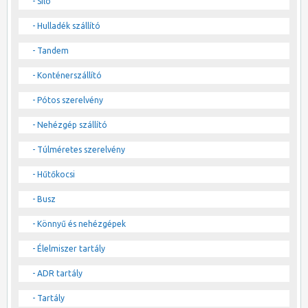
- Silo
- Hulladék szállító
- Tandem
- Konténerszállító
- Pótos szerelvény
- Nehézgép szállító
- Túlméretes szerelvény
- Hűtőkocsi
- Busz
- Könnyű és nehézgépek
- Élelmiszer tartály
- ADR tartály
- Tartály