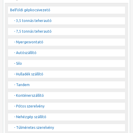
Belföldi gépkocsivezető
- 3,5 tonnás teherautó
- 7,5 tonnás teherautó
- Nyergesvontató
- Autószállító
- Silo
- Hulladék szállító
- Tandem
- Konténerszállító
- Pótos szerelvény
- Nehézgép szállító
- Túlméretes szerelvény