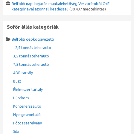
Belföldi napi bejárós munkalehetőség Veszprémből C+E
kategóriával azonnali kezdéssel!
(30,437 megtekintés)
Sofőr állás kategóriák
Belföldi gépkocsivezető
12,5 tonnás teherautó
3,5 tonnás teherautó
7,5 tonnás teherautó
ADR tartály
Busz
Élelmiszer tartály
Hűtőkocsi
Konténerszállító
Nyergesvontató
Pótos szerelvény
Silo