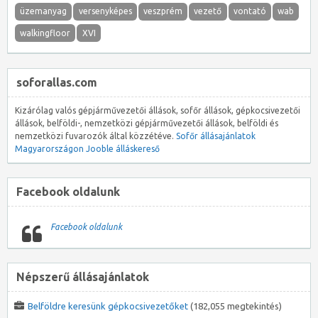
üzemanyag
versenyképes
veszprém
vezető
vontató
wab
walkingfloor
XVI
soforallas.com
Kizárólag valós gépjárművezetői állások, sofőr állások, gépkocsivezetői
állások, belföldi-, nemzetközi gépjárművezetői állások, belföldi és
nemzetközi fuvarozók által közzétéve.
Sofőr állásajánlatok
Magyarországon
Jooble álláskereső
Facebook oldalunk
Facebook oldalunk
Népszerű állásajánlatok
Belföldre keresünk gépkocsivezetőket
(182,055 megtekintés)