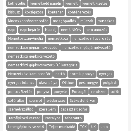
kéthetelős
kiemelkedő napidíj
kiemelt
kiemelt Fizetés
kisbusz
kocsigazda
kontener
konténerezés
láncos konténeres sofőr
mozgópadlós
műszak
muszakos
napi
napi bejárós
Napidíj
nem UNIO-s
nem uniózós
Németország–Anglia
nemzetközi
nemzetközi fuvarozás
nemzetközi gépjármü-vezetö
nemzetközi gépjárművezető
nemzetközi gépkocsivezető
nemzetközi gépkocsivezető "C" kategória
Nemzetközi kamionsofőr
nettó
normál ponvya
nyerges
nyerges billencs
olasz pálya
Otthon
pest megye
polgárdi
pontos fizetés
ponyva
ponyvás
Portugál
rendszer
sofőr
sofőrállás
spanyol
svédország
Székesfehérvár
személyszállító
szerelvény
tapasztalt sofőr
Tartálykocsi vezető
tartályos
teherautó
tehergépkocsi vezető
Teljes munkaidő
TGK
UK
unio