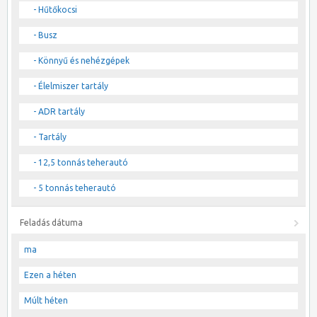
- Hűtőkocsi
- Busz
- Könnyű és nehézgépek
- Élelmiszer tartály
- ADR tartály
- Tartály
- 12,5 tonnás teherautó
- 5 tonnás teherautó
Feladás dátuma
ma
Ezen a héten
Múlt héten