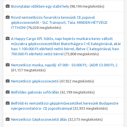
Bizonytalan időkben egy stabil hely
(98,194 megtekintés)
Rövid nemzetközis fuvarokra keresünk CE jogsival
gépkocsivezetőt - SLC Transport, Tata. MINDEN HÉTVÉGE
ITTHON!
(76,028 megtekintés)
A Happy Cargo Kft. hűtős, napi bejárós munkára keres váltott
műszakra gépkocsivezetőket Biatorbágyra C+E kategóriával, akár
havi 1.100.000 Ft elérhető nettó bérrel, illetve C kategóriával, havi
700.000 Ft elérhető nettó bérrel
(73,808 megtekintés)
Nemzetközi munka, napidíj: 47.000 - 50.000 Ft,- (ADR 53.000 Ft,-)
(61,157 megtekintés)
Nemzetközi gépkocsivezető
(47,922 megtekintés)
Belföldes gabonás sofőrállás
(42,199 megtekintés)
Belföldi és nemzetközi gépjárművezetőket keresünk Budapestre
nyergesvontatóra- CE jogosítvánnyal
(32,933 megtekintés)
Nemzetközi Gépkocsivezető állás
(32,573 megtekintés)