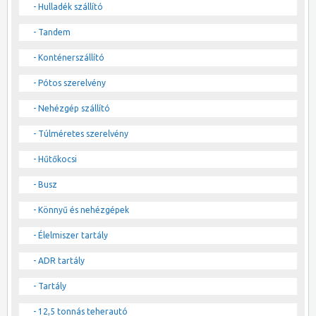
- Hulladék szállító
- Tandem
- Konténerszállító
- Pótos szerelvény
- Nehézgép szállító
- Túlméretes szerelvény
- Hűtőkocsi
- Busz
- Könnyű és nehézgépek
- Élelmiszer tartály
- ADR tartály
- Tartály
- 12,5 tonnás teherautó