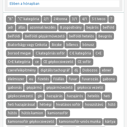
Ebben a hónapban
"B"
"C" kategória
2/1
24tonna
3/1
4/1
5 t Iveco
7
adr
állás
azonnali kezdés
B jogosítvány
bejárós
belföld
belföldi
Belföldi gépjárművezető
belföldi hetelős
Beugrós
Biatorbágy vagy Cinkota
Bicske
billencs
bónusz
borsod megye
C kategóriás sofőr
C-E kategória
C+E
C+E kategória
ce
CE gépkocsivezető
CE sofőr
cserefelépítmény
digitális tachográf
díj
Dobozos
ebner
élelmiszer
eu
fizetés
Főállás
fuvar
fuvarozás
gabona
gabonás
gépjármű
gépjárművezető
gépkocsi vezető
gépkocsivezető
gki
hazajárás
hazajárós
hetelős
heti
heti hazajárással
hétvégi
hivatásos sofőr
hosszútávú
hűtő
hűtős
hűtős kamion
kamionsofőr
kamionsofőr gépkocsivezető
kamionsofőr-uniós munka
kártya