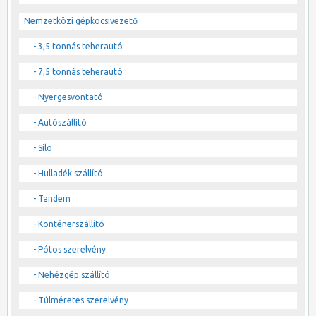
Nemzetközi gépkocsivezető
- 3,5 tonnás teherautó
- 7,5 tonnás teherautó
- Nyergesvontató
- Autószállító
- Silo
- Hulladék szállító
- Tandem
- Konténerszállító
- Pótos szerelvény
- Nehézgép szállító
- Túlméretes szerelvény