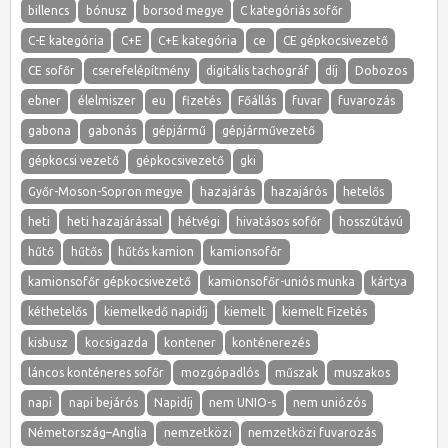
billencs
bónusz
borsod megye
C kategóriás sofőr
C-E kategória
C+E
C+E kategória
ce
CE gépkocsivezető
CE sofőr
cserefelépítmény
digitális tachográf
díj
Dobozos
ebner
élelmiszer
eu
fizetés
Főállás
fuvar
fuvarozás
gabona
gabonás
gépjármű
gépjárművezető
gépkocsi vezető
gépkocsivezető
gki
Győr-Moson-Sopron megye
hazajárás
hazajárós
hetelős
heti
heti hazajárással
hétvégi
hivatásos sofőr
hosszútávú
hűtő
hűtős
hűtős kamion
kamionsofőr
kamionsofőr gépkocsivezető
kamionsofőr-uniós munka
kártya
kéthetelős
kiemelkedő napidíj
kiemelt
kiemelt Fizetés
kisbusz
kocsigazda
kontener
konténerezés
láncos konténeres sofőr
mozgópadlós
műszak
muszakos
napi
napi bejárós
Napidíj
nem UNIO-s
nem uniózós
Németország–Anglia
nemzetközi
nemzetközi fuvarozás