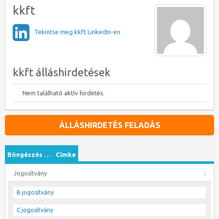
kkft
Tekintse meg kkft LinkedIn-en
kkft álláshirdetések
Nem található aktív hirdetés.
ÁLLÁSHIRDETÉS FELADÁS
Böngészés …
Címke
Jogosítvány
B jogosítvány
C jogosítvány