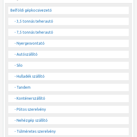
Belföldi gépkocsivezető
- 3,5 tonnás teherautó
- 7,5 tonnás teherautó
- Nyergesvontató
- Autószállító
- Silo
- Hulladék szállító
- Tandem
- Konténerszállító
- Pótos szerelvény
- Nehézgép szállító
- Túlméretes szerelvény