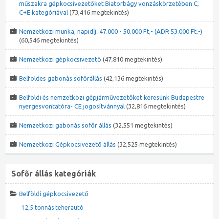
műszakra gépkocsivezetőket Biatorbágy vonzáskörzetében C,
C+E kategóriával
(73,416 megtekintés)
Nemzetközi munka, napidíj: 47.000 - 50.000 Ft,- (ADR 53.000 Ft,-)
(60,546 megtekintés)
Nemzetközi gépkocsivezető
(47,810 megtekintés)
Belföldes gabonás sofőrállás
(42,136 megtekintés)
Belföldi és nemzetközi gépjárművezetőket keresünk Budapestre
nyergesvontatóra- CE jogosítvánnyal
(32,816 megtekintés)
Nemzetközi gabonás sofőr állás
(32,551 megtekintés)
Nemzetközi Gépkocsivezető állás
(32,525 megtekintés)
Sofőr állás kategóriák
Belföldi gépkocsivezető
12,5 tonnás teherautó