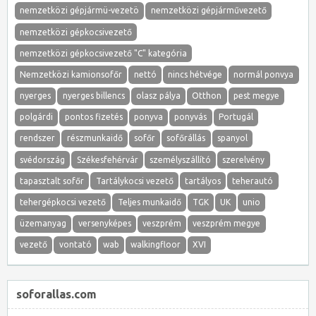
nemzetközi gépjármü-vezetö
nemzetközi gépjárművezető
nemzetközi gépkocsivezető
nemzetközi gépkocsivezető "C" kategória
Nemzetközi kamionsofőr
nettó
nincs hétvége
normál ponvya
nyerges
nyerges billencs
olasz pálya
Otthon
pest megye
polgárdi
pontos fizetés
ponyva
ponyvás
Portugál
rendszer
részmunkaidő
sofőr
sofőrállás
spanyol
svédország
Székesfehérvár
személyszállító
szerelvény
tapasztalt sofőr
Tartálykocsi vezető
tartályos
teherautó
tehergépkocsi vezető
Teljes munkaidő
TGK
UK
unio
üzemanyag
versenyképes
veszprém
veszprém megye
vezető
vontató
wab
walkingfloor
XVI
soforallas.com