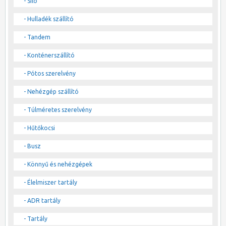
- Silo
- Hulladék szállító
- Tandem
- Konténerszállító
- Pótos szerelvény
- Nehézgép szállító
- Túlméretes szerelvény
- Hűtőkocsi
- Busz
- Könnyű és nehézgépek
- Élelmiszer tartály
- ADR tartály
- Tartály