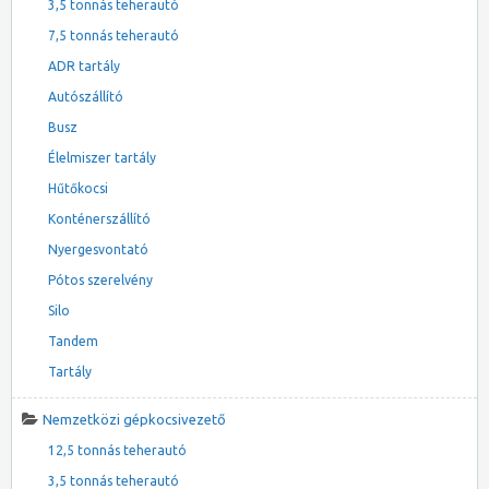
3,5 tonnás teherautó
7,5 tonnás teherautó
ADR tartály
Autószállító
Busz
Élelmiszer tartály
Hűtőkocsi
Konténerszállító
Nyergesvontató
Pótos szerelvény
Silo
Tandem
Tartály
Nemzetközi gépkocsivezető
12,5 tonnás teherautó
3,5 tonnás teherautó