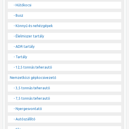
- Hűtőkocsi
- Busz
- Könnyű és nehézgépek
- Élelmiszer tartály
- ADR tartály
- Tartály
- 12,5 tonnás teherautó
Nemzetközi gépkocsivezető
- 3,5 tonnás teherautó
- 7,5 tonnás teherautó
- Nyergesvontató
- Autószállító