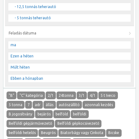
- 12,5 tonnás teherautó
- 5 tonnás teherautó
Feladás dátuma
ma
Ezen a héten
Múlt héten
Ebben a hónapban
"B"
"C" kategória
2/1
24tonna
3/1
4/1
5 t Iveco
5 tonna
7
adr
állás
autószállító
azonnali kezdés
B jogosítvány
bejárós
belföld
belföldi
Belföldi gépjárművezető
Belföldi gépkocsivezető
belföldi hetelős
Beugrós
Biatorbágy vagy Cinkota
Bicske