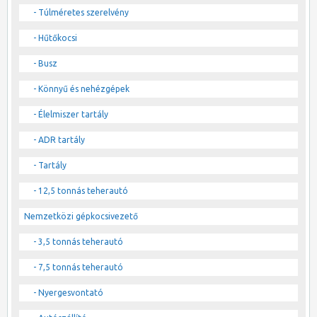
- Túlméretes szerelvény
- Hűtőkocsi
- Busz
- Könnyű és nehézgépek
- Élelmiszer tartály
- ADR tartály
- Tartály
- 12,5 tonnás teherautó
Nemzetközi gépkocsivezető
- 3,5 tonnás teherautó
- 7,5 tonnás teherautó
- Nyergesvontató