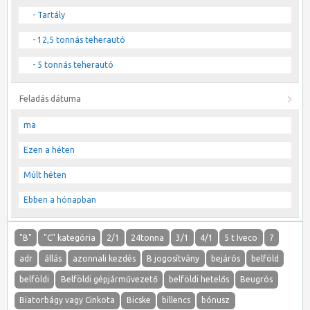
- Tartály
- 12,5 tonnás teherautó
- 5 tonnás teherautó
Feladás dátuma
ma
Ezen a héten
Múlt héten
Ebben a hónapban
"B"
"C" kategória
2/1
24tonna
3/1
4/1
5 t Iveco
7
adr
állás
azonnali kezdés
B jogosítvány
bejárós
belföld
belföldi
Belföldi gépjárművezető
belföldi hetelős
Beugrós
Biatorbágy vagy Cinkota
Bicske
billencs
bónusz