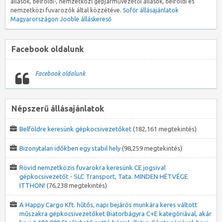
állások, belföldi-, nemzetközi gépjárművezetői állások, belföldi és
nemzetközi fuvarozók által közzétéve.
Sofőr állásajánlatok
Magyarországon
Jooble álláskereső
Facebook oldalunk
Facebook oldalunk
Népszerű állásajánlatok
Belföldre keresünk gépkocsivezetőket
(182,161 megtekintés)
Bizonytalan időkben egy stabil hely
(98,259 megtekintés)
Rövid nemzetközis fuvarokra keresünk CE jogsival
gépkocsivezetőt - SLC Transport, Tata. MINDEN HÉTVÉGE
ITTHON!
(76,238 megtekintés)
A Happy Cargo Kft. hűtős, napi bejárós munkára keres váltott
műszakra gépkocsivezetőket Biatorbágyra C+E kategóriával, akár