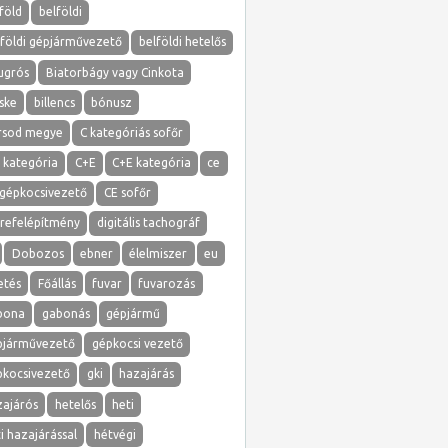
föld
belföldi
lföldi gépjárművezető
belföldi hetelős
ugrós
Biatorbágy vagy Cinkota
ske
billencs
bónusz
rsod megye
C kategóriás sofőr
 kategória
C+E
C+E kategória
ce
 gépkocsivezető
CE sofőr
erefelépítmény
digitális tachográf
Dobozos
ebner
élelmiszer
eu
etés
Főállás
fuvar
fuvarozás
bona
gabonás
gépjármű
pjárművezető
gépkocsi vezető
pkocsivezető
gki
hazajárás
zajárós
hetelős
heti
i hazajárással
hétvégi