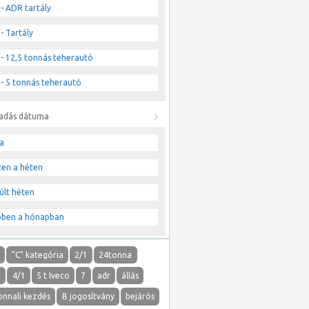
- ADR tartály
- Tartály
- 12,5 tonnás teherautó
- 5 tonnás teherautó
ladás dátuma
a
zen a héten
últ héten
bben a hónapban
"
"C" kategória
2/1
24tonna
1
4/1
5 t Iveco
7
adr
állás
onnali kezdés
B jogosítvány
bejárós