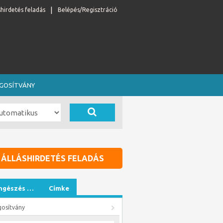
shirdetés feladás
Belépés/Regisztráció
OGOSÍTVÁNY
ÁLLÁSHIRDETÉS FELADÁS
ngészés …
Címke
gosítvány