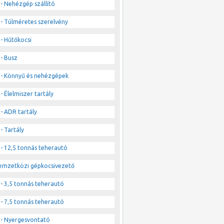
- Nehézgép szállító
- Túlméretes szerelvény
- Hűtőkocsi
- Busz
- Könnyű és nehézgépek
- Élelmiszer tartály
- ADR tartály
- Tartály
- 12,5 tonnás teherautó
emzetközi gépkocsivezető
- 3,5 tonnás teherautó
- 7,5 tonnás teherautó
- Nyergesvontató