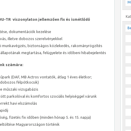
M
Ka
, HU-TR viszonylaton jellemzően fix és ismétlődő
Be
tése, dokumentációk kezelése
vás, illetve dobozos szerelvényekkel
nti munkavégzés, biztonságos közlekedés, rakományrögzítés
 állapotának megtartása, felügyelete és időbeni hibabejelentés
unk számára:
park (DAF, MB Actros vontatók, átlag 1 éves életkor;
dobozos félpótkocsik)
tve műszaki vizsgabázis
ött parkolóval és komfortos szociális helyiséggel várunk
orrekt havi elszámolás
pidíj
ég, fizetés fix időben (minden hónap 5. és 15. napja)
 eltöltése Magyarországon történik