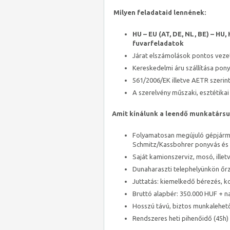
Milyen feladataid lennének:
HU – EU (AT, DE, NL, BE) – HU
fuvarfeladatok
Járat elszámolások pontos veze
Kereskedelmi áru szállítása pony
561/2006/EK illetve AETR szeri
A szerelvény műszaki, esztétikai
Amit kínálunk a leendő munkatárs
Folyamatosan megújuló gépjármű
Schmitz/Kassbohrer ponyvás és 
Saját kamionszerviz, mosó, ille
Dunaharaszti telephelyünkön őrz
Juttatás: kiemelkedő bérezés, k
Bruttó alapbér: 350.000 HUF + na
Hosszú távú, biztos munkalehetős
Rendszeres heti pihenőidő (45h)