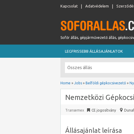
Kapcsolat
Adatvédelem
Szerződés
Sofőr állás, gépjárművezető állás, gépkocsi
LEGFRISSEBB ÁLLÁSAJÁNLATOK
Home
»
Jobs
»
Belföldi gépkocsivezető
»
Ny
Nemzetközi Gépkocsi
Transemex
CE jogosítvány
Dunah
Állásajánlat leírása