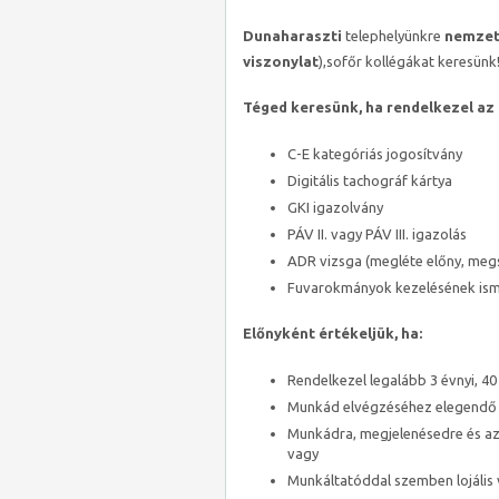
Dunaharaszti
telephelyünkre
nemzet
viszonylat
),sofőr kollégákat keresünk
Téged keresünk, ha rendelkezel az 
C-E kategóriás jogosítvány
Digitális tachográf kártya
GKI igazolvány
PÁV II. vagy PÁV III. igazolás
ADR vizsga (megléte előny, meg
Fuvarokmányok kezelésének is
Előnyként értékeljük, ha:
Rendelkezel legalább 3 évnyi, 40
Munkád elvégzéséhez elegendő i
Munkádra, megjelenésedre és az 
vagy
Munkáltatóddal szemben lojális