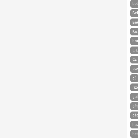
bel
Be
Be
Bic
bo
C-E
CE
cs
díj
fiz
ga
gé
gé
ha
het