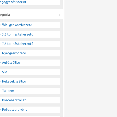
egegyezés szerint
tegória
lföldi gépkocsivezető
- 3,5 tonnás teherautó
- 7,5 tonnás teherautó
- Nyergesvontató
- Autószállító
- Silo
- Hulladék szállító
- Tandem
- Konténerszállító
- Pótos szerelvény