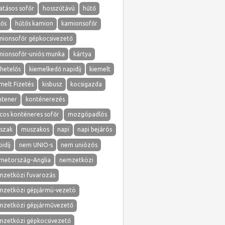
atásos sofőr
hosszútávú
hűtő
tős
hűtős kamion
kamionsofőr
mionsofőr gépkocsivezető
mionsofőr-uniós munka
kártya
hetelős
kiemelkedő napidíj
kiemelt
melt Fizetés
kisbusz
kocsigazda
ntener
konténerezés
cos konténeres sofőr
mozgópadlós
szak
muszakos
napi
napi bejárós
idíj
nem UNIO-s
nem uniózós
metország–Anglia
nemzetközi
mzetközi fuvarozás
mzetközi gépjármü-vezetö
mzetközi gépjárművezető
mzetközi gépkocsivezető