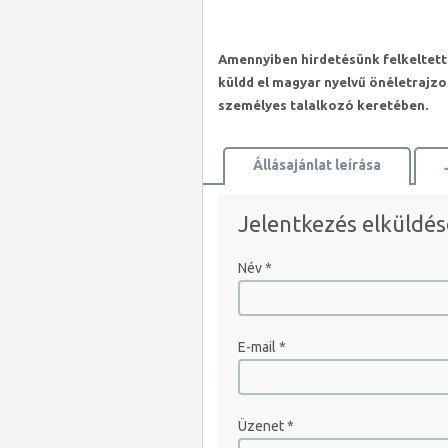
Amennyiben hirdetésünk felkeltett
küldd el magyar nyelvű önéletrajz
személyes talalkozó keretében.
Állásajánlat leírása
Térkép megtekintése
Jelentkezés elküldés
Név
*
E-mail
*
Üzenet
*