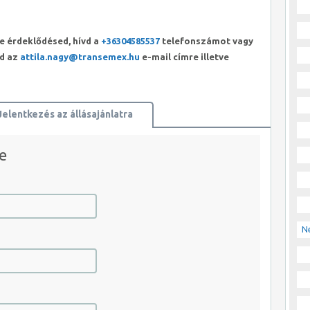
e érdeklődésed, hívd a
+36304585537
telefonszámot vagy
od az
attila.nagy@transemex.hu
e-mail címre illetve
Jelentkezés az állásajánlatra
e
JELENTKEZEM AZONNAL
N