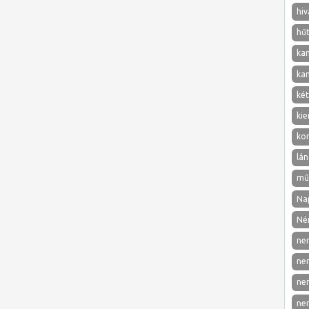
hiv
hű
ka
ka
két
kie
ko
lán
mű
Nap
Né
ne
ne
ne
ne