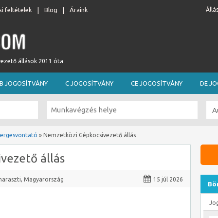
i feltételek
Blog
Áraink
Állá
vezető állások 2011 óta
B JOGOSÍTVÁNY
C JOGOSÍTVÁNY
CE JOGOSÍTVÁNY
DE J
ergesvontató
»
Nemzetközi Gépkocsivezető állás
vezető állás
araszti
,
Magyarország
15 júl 2026
Bö
Jo