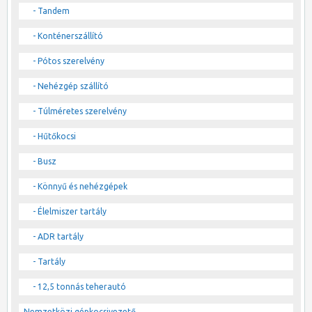
- Tandem
- Konténerszállító
- Pótos szerelvény
- Nehézgép szállító
- Túlméretes szerelvény
- Hűtőkocsi
- Busz
- Könnyű és nehézgépek
- Élelmiszer tartály
- ADR tartály
- Tartály
- 12,5 tonnás teherautó
Nemzetközi gépkocsivezető