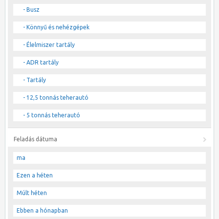
- Busz
- Könnyű és nehézgépek
- Élelmiszer tartály
- ADR tartály
- Tartály
- 12,5 tonnás teherautó
- 5 tonnás teherautó
Feladás dátuma
ma
Ezen a héten
Múlt héten
Ebben a hónapban