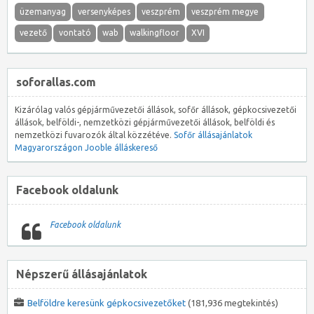
üzemanyag
versenyképes
veszprém
veszprém megye
vezető
vontató
wab
walkingfloor
XVI
soforallas.com
Kizárólag valós gépjárművezetői állások, sofőr állások, gépkocsivezetői
állások, belföldi-, nemzetközi gépjárművezetői állások, belföldi és
nemzetközi fuvarozók által közzétéve.
Sofőr állásajánlatok
Magyarországon
Jooble álláskereső
Facebook oldalunk
Facebook oldalunk
Népszerű állásajánlatok
Belföldre keresünk gépkocsivezetőket
(181,936 megtekintés)