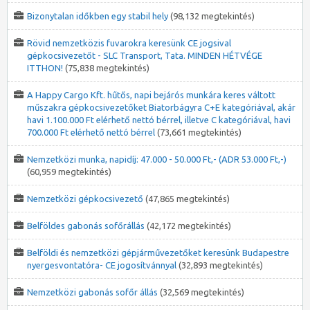
Bizonytalan időkben egy stabil hely
(98,132 megtekintés)
Rövid nemzetközis fuvarokra keresünk CE jogsival
gépkocsivezetőt - SLC Transport, Tata. MINDEN HÉTVÉGE
ITTHON!
(75,838 megtekintés)
A Happy Cargo Kft. hűtős, napi bejárós munkára keres váltott
műszakra gépkocsivezetőket Biatorbágyra C+E kategóriával, akár
havi 1.100.000 Ft elérhető nettó bérrel, illetve C kategóriával, havi
700.000 Ft elérhető nettó bérrel
(73,661 megtekintés)
Nemzetközi munka, napidíj: 47.000 - 50.000 Ft,- (ADR 53.000 Ft,-)
(60,959 megtekintés)
Nemzetközi gépkocsivezető
(47,865 megtekintés)
Belföldes gabonás sofőrállás
(42,172 megtekintés)
Belföldi és nemzetközi gépjárművezetőket keresünk Budapestre
nyergesvontatóra- CE jogosítvánnyal
(32,893 megtekintés)
Nemzetközi gabonás sofőr állás
(32,569 megtekintés)