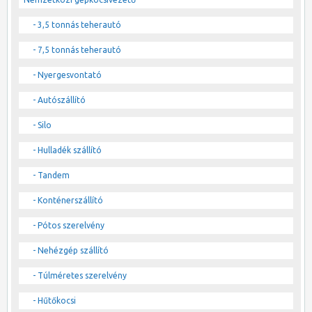
- 3,5 tonnás teherautó
- 7,5 tonnás teherautó
- Nyergesvontató
- Autószállító
- Silo
- Hulladék szállító
- Tandem
- Konténerszállító
- Pótos szerelvény
- Nehézgép szállító
- Túlméretes szerelvény
- Hűtőkocsi