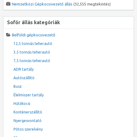
Nemzetközi Gépkocsivezető állás
(32,555 megtekintés)
Sofőr állás kategóriák
Belföldi gépkocsivezető
12,5 tonnás teherautó
3,5 tonnás teherautó
7,5 tonnás teherautó
ADR tartály
Autószállító
Busz
Élelmiszer tartály
Hűtőkocsi
Konténerszállító
Nyergesvontató
Pótos szerelvény