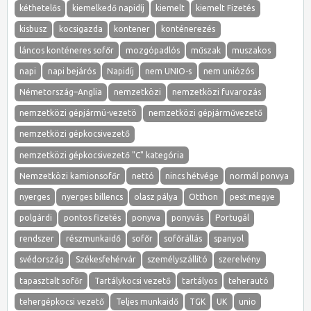
kéthetelős
kiemelkedő napidíj
kiemelt
kiemelt Fizetés
kisbusz
kocsigazda
kontener
konténerezés
láncos konténeres sofőr
mozgópadlós
műszak
muszakos
napi
napi bejárós
Napidíj
nem UNIO-s
nem uniózós
Németország–Anglia
nemzetközi
nemzetközi fuvarozás
nemzetközi gépjármü-vezetö
nemzetközi gépjárművezető
nemzetközi gépkocsivezető
nemzetközi gépkocsivezető "C" kategória
Nemzetközi kamionsofőr
nettó
nincs hétvége
normál ponvya
nyerges
nyerges billencs
olasz pálya
Otthon
pest megye
polgárdi
pontos fizetés
ponyva
ponyvás
Portugál
rendszer
részmunkaidő
sofőr
sofőrállás
spanyol
svédország
Székesfehérvár
személyszállító
szerelvény
tapasztalt sofőr
Tartálykocsi vezető
tartályos
teherautó
tehergépkocsi vezető
Teljes munkaidő
TGK
UK
unio