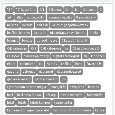
"B"
"C" kategória
2/1
24tonna
3/1
4/1
5 t Iveco
7
adr
állás
autószállító
azonnali kezdés
B jogosítvány
bejárós
belföld
belföldi
Belföldi gépjárművezető
belföldi hetelős
Beugrós
Biatorbágy vagy Cinkota
Bicske
billencs
bónusz
borsod megye
C kategóriás sofőr
C-E kategória
C+E
C+E kategória
ce
CE gépkocsivezető
CE sofőr
cserefelépítmény
digitális tachográf
díj
Dobozos
ebner
élelmiszer
eu
fizetés
Főállás
fuvar
fuvarozás
gabona
gabonás
gépjármű
gépjárművezető
gépkocsi vezető
gépkocsivezető
gki
Győr-Moson-Sopron megye
hazajárás
hazajárós
hetelős
heti
heti hazajárással
hétvégi
hivatásos sofőr
hosszútávú
hűtő
hűtős
hűtős kamion
kamionsofőr
kamionsofőr gépkocsivezető
kamionsofőr-uniós munka
kártya