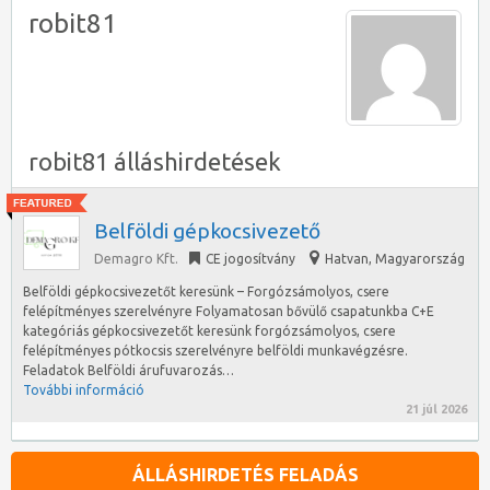
robit81
robit81 álláshirdetések
Belföldi gépkocsivezető
Demagro Kft.
CE jogosítvány
Hatvan
,
Magyarország
Belföldi gépkocsivezetőt keresünk – Forgózsámolyos, csere
felépítményes szerelvényre Folyamatosan bővülő csapatunkba C+E
kategóriás gépkocsivezetőt keresünk forgózsámolyos, csere
felépítményes pótkocsis szerelvényre belföldi munkavégzésre.
Feladatok Belföldi árufuvarozás…
További információ
21 júl 2026
ÁLLÁSHIRDETÉS FELADÁS