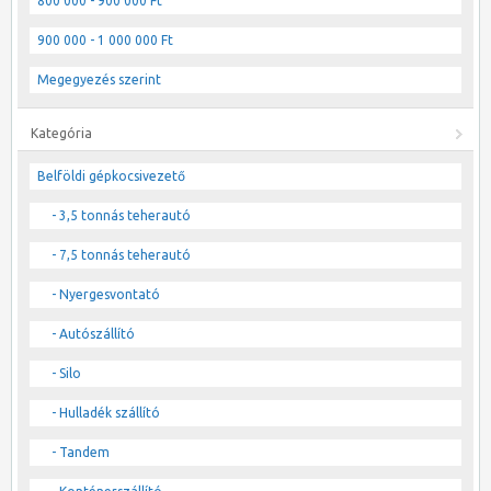
800 000 - 900 000 Ft
900 000 - 1 000 000 Ft
Megegyezés szerint
Kategória
Belföldi gépkocsivezető
- 3,5 tonnás teherautó
- 7,5 tonnás teherautó
- Nyergesvontató
- Autószállító
- Silo
- Hulladék szállító
- Tandem