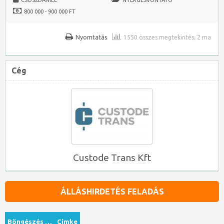
CSOSZDANIEL
NYERGESVONTATÓ
800 000 - 900 000 FT
Nyomtatás
1550 összes megtekintés, 2 ma
Cég
Custode Trans Kft
ÁLLÁSHIRDETÉS FELADÁS
Böngészés …
Címke