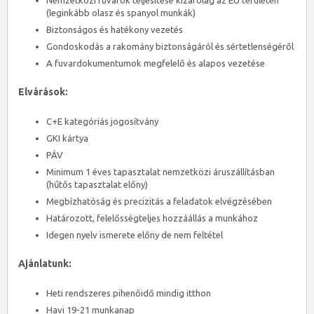
Nemzetközi fuvarok teljesítése kizárólag az EU területén
(leginkább olasz és spanyol munkák)
Biztonságos és hatékony vezetés
Gondoskodás a rakomány biztonságáról és sértetlenségéről
A fuvardokumentumok megfelelő és alapos vezetése
Elvárások:
C+E kategóriás jogosítvány
GKI kártya
PÁV
Minimum 1 éves tapasztalat nemzetközi áruszállításban
(hűtős tapasztalat előny)
Megbízhatóság és precizitás a feladatok elvégzésében
Határozott, felelősségteljes hozzáállás a munkához
Idegen nyelv ismerete előny de nem feltétel
Ajánlatunk:
Heti rendszeres pihenőidő mindig itthon
Havi 19-21 munkanap