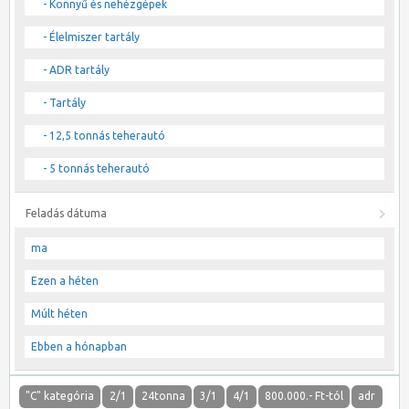
- Könnyű és nehézgépek
- Élelmiszer tartály
- ADR tartály
- Tartály
- 12,5 tonnás teherautó
- 5 tonnás teherautó
Feladás dátuma
ma
Ezen a héten
Múlt héten
Ebben a hónapban
"C" kategória
2/1
24tonna
3/1
4/1
800.000.- Ft-tól
adr