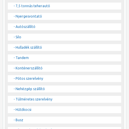
- 7,5 tonnás teherautó
- Nyergesvontató
- Autószállító
- Silo
- Hulladék szállító
- Tandem
- Konténerszállító
- Pótos szerelvény
- Nehézgép szállító
- Túlméretes szerelvény
- Hűtőkocsi
- Busz