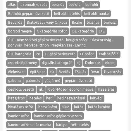
állás
azonnali kezdés
bejárós
belföld
belföldi
Belföldi gépjárművezető
belföldi hetelős
belföldi munka
Beugrós
Biatorbágy vagy Cinkota
Bicske
billencs
bónusz
borsod megye
C kategóriás sofőr
C-E kategória
C+E
C+E · nemzetközi gépkocsivezető · beugró sofőr · Olaszország ·
ponyvás · hétvége itthon · Nagykanizsa · Enying
C+E kategória
ce
CE gépkocsivezető
CE sofőr
csak belföld
cserefelépítmény
digitális tachográf
díj
Dobozos
ebner
élelmiszer
építőipar
eu
fizetés
Főállás
fuvar
fuvarozás
gabona
gabonás
gépjármű
gépjárművezető
gépkocsivezető
gki
Győr-Moson-Sopron megye
hazajárás
hazajárós
hetelős
heti
heti hazajárással
hétvégi
hivatásos sofőr
hosszútávú
hűtő
hűtős
hűtős kamion
kamionsofőr
kamionsofőr gépkocsivezető
kamionsofőr-uniós munka
kártya
kéthetelős