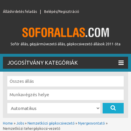
Álláshirdetés feladás
Belépés/Regisztráció
Sofőr állás, gépjárművezető állás, gépkocsivezető állások 2011 óta
JOGOSÍTVÁNY KATEGÓRIÁK
Home
»
Jobs
»
Nemzetközi gépkocsivezető
»
Nyergesvontató
»
Nemzetközi tehergépkocsi-vezető