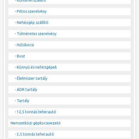
- Konténerszállító
- Pótos szerelvény
- Nehézgép szállító
- Túlméretes szerelvény
- Hűtőkocsi
- Busz
- Könnyű és nehézgépek
- Élelmiszer tartály
- ADR tartály
- Tartály
- 12,5 tonnás teherautó
Nemzetközi gépkocsivezető
- 3,5 tonnás teherautó