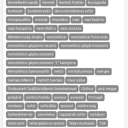
kiemelkedő napidíj
kiemelt
kiemelt Fizetés
kocsigazda
kontener
konténerezés
láncos konténeres sofőr
mozgópadlós
műszak
muszakos
napi
napi bejárós
napi hazajárós
nem UNIO-s
nem uniózós
Németország–Anglia
nemzetközi
nemzetközi fuvarozás
nemzetközi gépjármü-vezetö
nemzetközi gépjárművezető
nemzetközi gépkocsivezető
nemzetközi gépkocsivezető "C" kategória
Nemzetközi kamionsofőr
nettó
normál ponvya
nyerges
nyerges billencs
nyitott nyerges
olasz pálya
Ömlesztett Szállítás billenős Szerelvénnyel
Otthon
pest megye
polgárdi
pontos fizetés
ponyva
ponyvás
Portugál
rendszer
sofőr
sofőrállás
spanyol
svédország
Székesfehérvár
szerelvény
tapasztalt sofőr
tartályos
teherautó
tehergépkocsi vezető
Teljes munkaidő
TGK