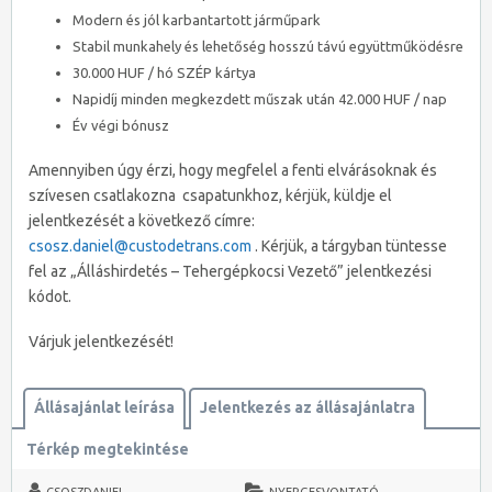
Modern és jól karbantartott járműpark
Stabil munkahely és lehetőség hosszú távú együttműködésre
30.000 HUF / hó SZÉP kártya
Napidíj minden megkezdett műszak után 42.000 HUF / nap
Év végi bónusz
Amennyiben úgy érzi, hogy megfelel a fenti elvárásoknak és
szívesen csatlakozna csapatunkhoz, kérjük, küldje el
jelentkezését a következő címre:
csosz.daniel@custodetrans.com
. Kérjük, a tárgyban tüntesse
fel az „Álláshirdetés – Tehergépkocsi Vezető” jelentkezési
kódot.
Várjuk jelentkezését!
Állásajánlat leírása
Jelentkezés az állásajánlatra
Térkép megtekintése