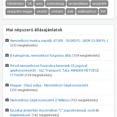
túlméretes
UK
unio
üzemanyag
versenyképes
veszprém
veszprém megye
vezető
vontató
wab
walkingfloor
XVI
Mai népszerű állásajánlatok
Nemzetközi munka, napidíj: 47.000 - 50.000 Ft,- (ADR 53.000 Ft,-)
(232 megtekintés)
B kategóriás, nemzetközi furgonos állás
(159 megtekintés)
Rövid nemzetközis fuvarokra keresünk CE jogsival
gépkocsivezetőt - SLC Transport, Tata. MINDEN HÉTVÉGE
ITTHON!
(159 megtekintés)
Magyar- Olasz pálya - Nemzetközi Gépkocsivezető
(155 megtekintés)
Nemzetközi Gépkocsivezető // Billencs
(152 megtekintés)
Éjszakai áruterítés Ausztriában "C" jogosítvánnyal, osztrák
bejelentéssel.
(142 megtekintés)