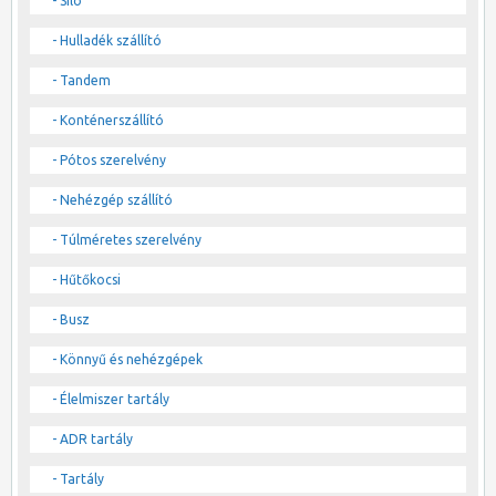
- Silo
- Hulladék szállító
- Tandem
- Konténerszállító
- Pótos szerelvény
- Nehézgép szállító
- Túlméretes szerelvény
- Hűtőkocsi
- Busz
- Könnyű és nehézgépek
- Élelmiszer tartály
- ADR tartály
- Tartály