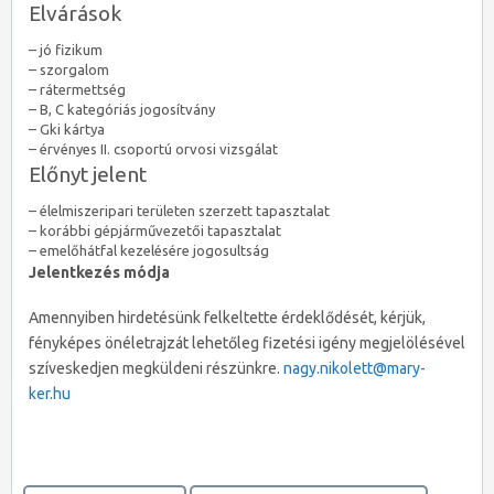
Elvárások
– jó fizikum
– szorgalom
– rátermettség
– B, C kategóriás jogosítvány
– Gki kártya
– érvényes II. csoportú orvosi vizsgálat
Előnyt jelent
– élelmiszeripari területen szerzett tapasztalat
– korábbi gépjárművezetői tapasztalat
– emelőhátfal kezelésére jogosultság
Jelentkezés módja
Amennyiben hirdetésünk felkeltette érdeklődését, kérjük,
fényképes önéletrajzát lehetőleg fizetési igény megjelölésével
szíveskedjen megküldeni részünkre.
nagy.nikolett@mary-
ker.hu