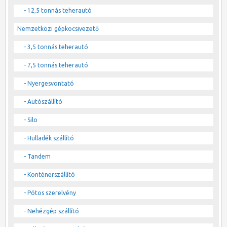
- 12,5 tonnás teherautó
Nemzetközi gépkocsivezető
- 3,5 tonnás teherautó
- 7,5 tonnás teherautó
- Nyergesvontató
- Autószállító
- Silo
- Hulladék szállító
- Tandem
- Konténerszállító
- Pótos szerelvény
- Nehézgép szállító