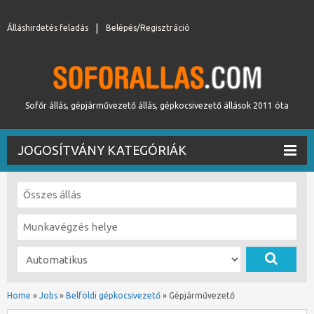
Álláshirdetés feladás
Belépés/Regisztráció
Sofőr állás, gépjárművezető állás, gépkocsivezető állások 2011 óta
JOGOSÍTVÁNY KATEGÓRIÁK
Home
»
Jobs
»
Belföldi gépkocsivezető
»
Gépjárművezető