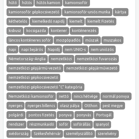
hűtő
hűtős
hűtős kamion
kamionsofőr
kamionsofőr gépkocsivezető
kamionsofőr-uniós munka
kártya
kéthetelős
kiemelkedő napidíj
kiemelt
kiemelt Fizetés
kisbusz
kocsigazda
kontener
konténerezés
láncos konténeres sofőr
mozgópadlós
műszak
muszakos
napi
napi bejárós
Napidíj
nem UNIO-s
nem uniózós
Németország–Anglia
nemzetközi
nemzetközi fuvarozás
nemzetközi gépjármü-vezetö
nemzetközi gépjárművezető
nemzetközi gépkocsivezető
nemzetközi gépkocsivezető "C" kategória
Nemzetközi kamionsofőr
nettó
nincs hétvége
normál ponvya
nyerges
nyerges billencs
olasz pálya
Otthon
pest megye
polgárdi
pontos fizetés
ponyva
ponyvás
Portugál
rendszer
részmunkaidő
sofőr
sofőrállás
spanyol
svédország
Székesfehérvár
személyszállító
szerelvény