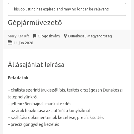
This job listing has expired and may no longer be relevant!
Gépjárművezető
Mary-Ker Kft.
C jogosítvány
Dunakeszi
,
Magyarország
11 jún 2026
Állásajánlat leírása
Feladatok
– címlista szerinti árukiszállítás, terítés országosan Dunakeszi
telephelyünkről
– jellemzően hajnali munkakezdés
– az áruk lepakolása az autóról a konyháknál
– szállítási dokumentumok kezelése, precíz kitöltés
– precíz göngyöleg kezelés