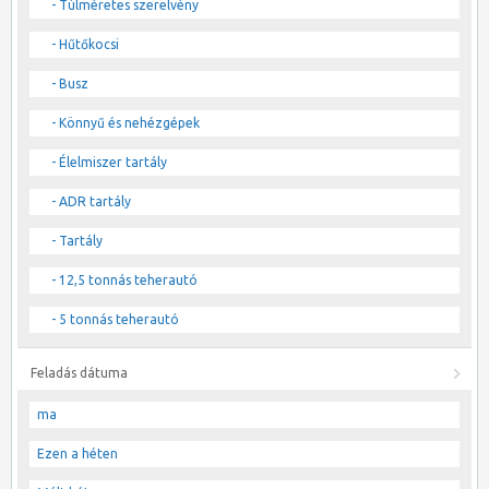
- Túlméretes szerelvény
- Hűtőkocsi
- Busz
- Könnyű és nehézgépek
- Élelmiszer tartály
- ADR tartály
- Tartály
- 12,5 tonnás teherautó
- 5 tonnás teherautó
Feladás dátuma
ma
Ezen a héten