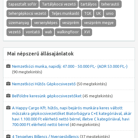
tapasztalt sofőr
Tartálykocsi vezető
tartályos
teherautó
tehergépkocsi vezető
Teljes munkaidő
TGK
UK
unio
üzemanyag
versenyképes
veszprém
veszprém megye
vezető
vontató
wab
walkingfloor
XVI
Mai népszerű állásajánlatok
Nemzetközi munka, napidíj: 47.000 - 50.000 Ft,- (ADR 53.000 Ft,-)
(90 megtekintés)
Nemzetközi Hűtős Gépkocsivezető
(50 megtekintés)
Belföldre keresünk gépkocsivezetőket
(45 megtekintés)
A Happy Cargo Kft. hűtős, napi bejárós munkára keres váltott
műszakra gépkocsivezetőket Biatorbágyra C+E kategóriával, akár
havi 1.100.000 Ft elérhető nettó bérrel, illetve C kategóriával, havi
700.000 Ft elérhető nettó bérrel
(40 megtekintés)
4 Tengelyes Billencs / Nyergesbillencs
(37 megtekintés)