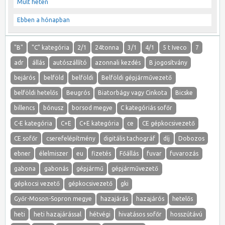
Múlt héten
Ebben a hónapban
"B"
"C" kategória
2/1
24tonna
3/1
4/1
5 t Iveco
7
adr
állás
autószállító
azonnali kezdés
B jogosítvány
bejárós
belföld
belföldi
Belföldi gépjárművezető
belföldi hetelős
Beugrós
Biatorbágy vagy Cinkota
Bicske
billencs
bónusz
borsod megye
C kategóriás sofőr
C-E kategória
C+E
C+E kategória
ce
CE gépkocsivezető
CE sofőr
cserefelépítmény
digitális tachográf
díj
Dobozos
ebner
élelmiszer
eu
fizetés
Főállás
fuvar
fuvarozás
gabona
gabonás
gépjármű
gépjárművezető
gépkocsi vezető
gépkocsivezető
gki
Győr-Moson-Sopron megye
hazajárás
hazajárós
hetelős
heti
heti hazajárással
hétvégi
hivatásos sofőr
hosszútávú