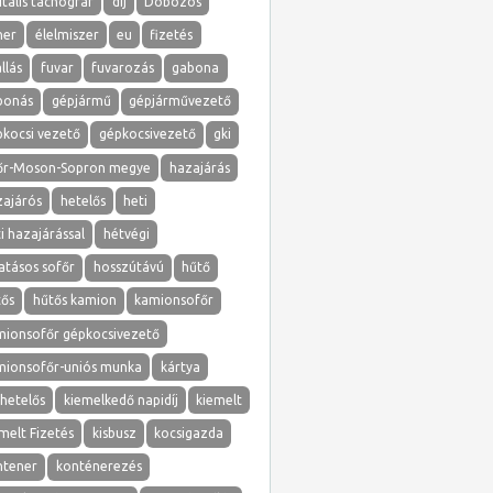
itális tachográf
díj
Dobozos
ner
élelmiszer
eu
fizetés
llás
fuvar
fuvarozás
gabona
bonás
gépjármű
gépjárművezető
pkocsi vezető
gépkocsivezető
gki
őr-Moson-Sopron megye
hazajárás
zajárós
hetelős
heti
i hazajárással
hétvégi
atásos sofőr
hosszútávú
hűtő
tős
hűtős kamion
kamionsofőr
mionsofőr gépkocsivezető
mionsofőr-uniós munka
kártya
hetelős
kiemelkedő napidíj
kiemelt
melt Fizetés
kisbusz
kocsigazda
ntener
konténerezés