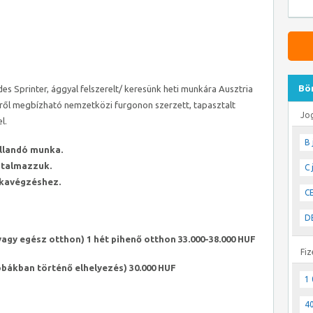
Bö
 Sprinter, ággyal felszerelt/ keresünk heti munkára Ausztria
ről megbízható nemzetközi furgonon szerzett, tapasztalt
Jo
l.
B 
állandó munka.
utalmazzuk.
C 
nkavégzéshez.
CE
DE
vagy egész otthon) 1 hét pihenő otthon 33.000-38.000 HUF
Fiz
obákban történő elhelyezés) 30.000 HUF
1 
40