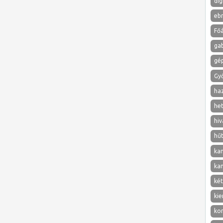
dig
eb
Főá
ga
gé
Gy
ha
het
hiv
hű
ka
ka
két
kie
ko