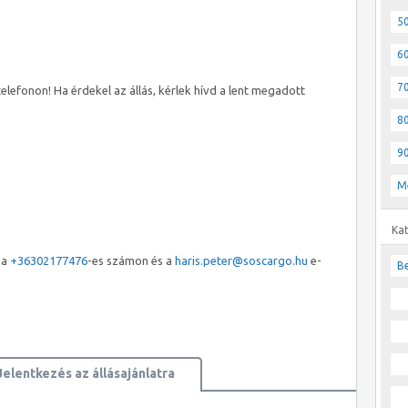
50
60
70
elefonon! Ha érdekel az állás, kérlek hívd a lent megadott
80
90
M
Ka
 a
+36302177476
-es számon és a
haris.peter@soscargo.hu
e-
Be
Jelentkezés az állásajánlatra