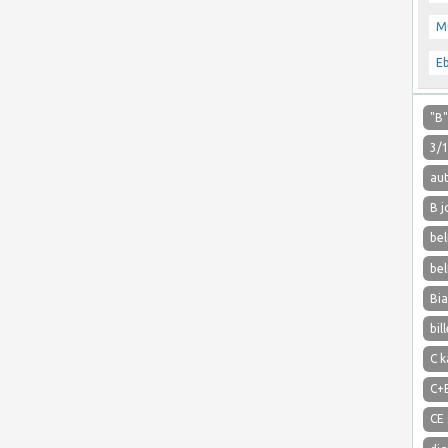
M
E
"B
3/
aut
B j
bel
bel
Bi
bil
C k
C+
CE 