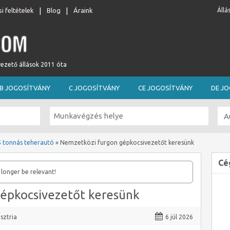
i feltételek
Blog
Áraink
Állá
vezető állások 2011 óta
B JOGOSÍTVÁNY
C JOGOSÍTVÁNY
CE JOGOSÍTVÁNY
DE J
5 tonnás teherautó
»
Nemzetközi furgon gépkocsivezetőt keresünk
Cé
 longer be relevant!
épkocsivezetőt keresünk
sztria
6 júl 2026