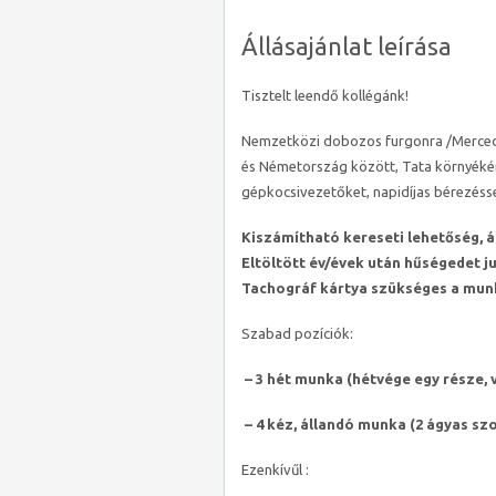
Állásajánlat leírása
Tisztelt leendő kollégánk!
Nemzetközi dobozos furgonra /Mercedes
és Németország között, Tata környéké
gépkocsivezetőket, napidíjas bérezésse
Kiszámítható kereseti lehetőség, 
Eltöltött év/évek után hűségedet j
Tachográf kártya szükséges a mu
Szabad pozíciók:
– 3 hét munka (hétvége egy része, 
–
4 kéz, állandó munka (2 ágyas sz
Ezenkívűl :