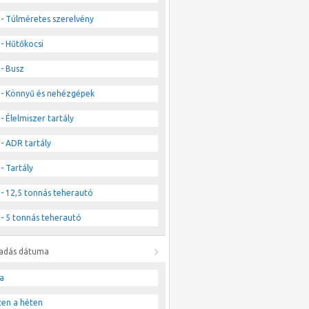
- Túlméretes szerelvény
- Hűtőkocsi
- Busz
- Könnyű és nehézgépek
- Élelmiszer tartály
- ADR tartály
- Tartály
- 12,5 tonnás teherautó
- 5 tonnás teherautó
ladás dátuma
a
zen a héten