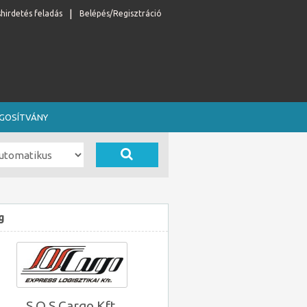
shirdetés feladás
Belépés/Regisztráció
OGOSÍTVÁNY
g
S.O.S Cargo Kft.