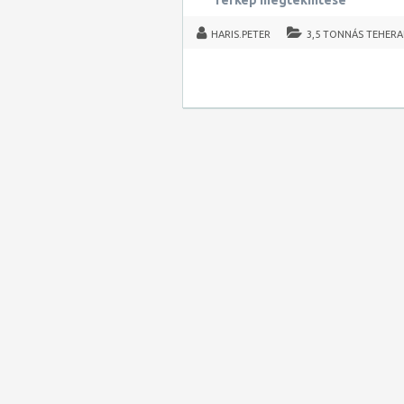
Térkép megtekintése
HARIS.PETER
3,5 TONNÁS TEHER