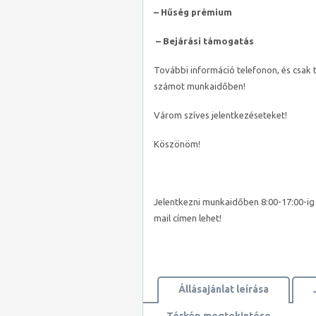
– Hűség prémium
– Bejárási támogatás
További információ telefonon, és csak t
számot munkaidőben!
Várom szíves jelentkezéseteket!
Köszönöm!
Jelentkezni munkaidőben 8:00-17:00-ig
mail címen lehet!
Állásajánlat leírása