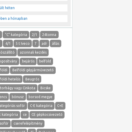
últ héten
bben a hónapban
"
"C" kategória
2/1
24tonna
1
4/1
5 t Iveco
7
adr
állás
ószállító
azonnali kezdés
ogosítvány
bejárós
belföld
földi
Belföldi gépjárművezető
földi hetelős
Beugrós
atorbágy vagy Cinkota
Bicske
lencs
bónusz
borsod megye
ategóriás sofőr
C-E kategória
C+E
E kategória
ce
CE gépkocsivezető
sofőr
cserefelépítmény