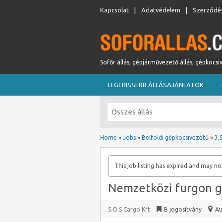
Kapcsolat
Adatvédelem
Szerződés
Sofőr állás, gépjárművezető állás, gépkocsi
LEGFRISSEBB ÁLLÁSAJÁNLATOK
Home
»
Jobs
»
Belföldi gépkocsivezető
»
3,
This job listing has expired and may no
Nemzetközi furgon g
S.O.S Cargo Kft.
B jogosítvány
Au