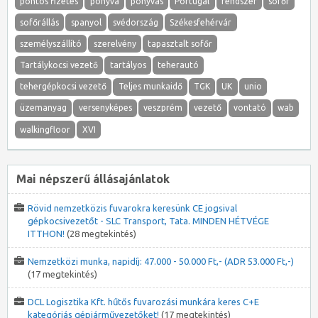
pontos fizetés
ponyva
ponyvás
Portugál
rendszer
sofőr
sofőrállás
spanyol
svédország
Székesfehérvár
személyszállító
szerelvény
tapasztalt sofőr
Tartálykocsi vezető
tartályos
teherautó
tehergépkocsi vezető
Teljes munkaidő
TGK
UK
unio
üzemanyag
versenyképes
veszprém
vezető
vontató
wab
walkingfloor
XVI
Mai népszerű állásajánlatok
Rövid nemzetközis fuvarokra keresünk CE jogsival
gépkocsivezetőt - SLC Transport, Tata. MINDEN HÉTVÉGE
ITTHON!
(28 megtekintés)
Nemzetközi munka, napidíj: 47.000 - 50.000 Ft,- (ADR 53.000 Ft,-)
(17 megtekintés)
DCL Logisztika Kft. hűtős fuvarozási munkára keres C+E
kategóriás gépjárművezetőket!
(17 megtekintés)