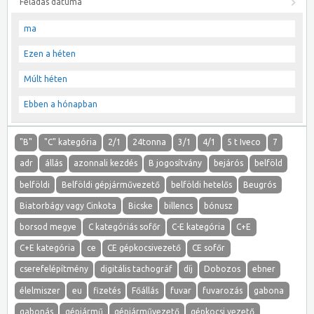
Feladás dátuma
ma
Ezen a héten
Múlt héten
Ebben a hónapban
"B"
"C" kategória
2/1
24tonna
3/1
4/1
5 t Iveco
7
adr
állás
azonnali kezdés
B jogosítvány
bejárós
belföld
belföldi
Belföldi gépjárművezető
belföldi hetelős
Beugrós
Biatorbágy vagy Cinkota
Bicske
billencs
bónusz
borsod megye
C kategóriás sofőr
C-E kategória
C+E
C+E kategória
ce
CE gépkocsivezető
CE sofőr
cserefelépítmény
digitális tachográf
díj
Dobozos
ebner
élelmiszer
eu
fizetés
Főállás
fuvar
fuvarozás
gabona
gabonás
gépjármű
gépjárművezető
gépkocsi vezető