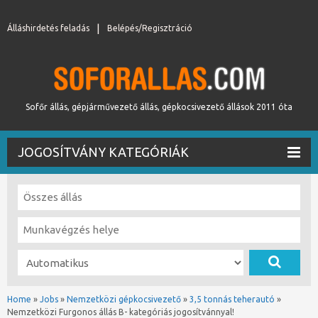
Álláshirdetés feladás
Belépés/Regisztráció
Sofőr állás, gépjárművezető állás, gépkocsivezető állások 2011 óta
JOGOSÍTVÁNY KATEGÓRIÁK
Home
»
Jobs
»
Nemzetközi gépkocsivezető
»
3,5 tonnás teherautó
»
Nemzetközi Furgonos állás B- kategóriás jogosítvánnyal!