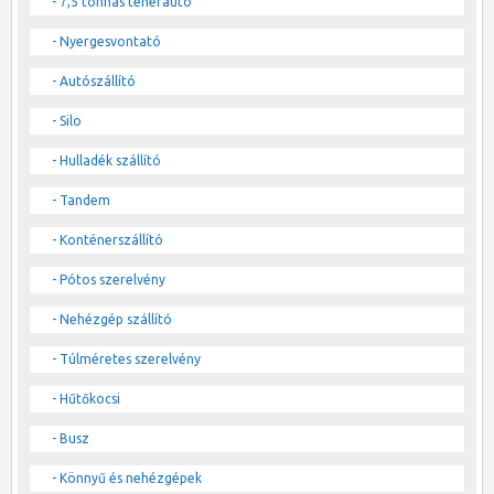
- 7,5 tonnás teherautó
- Nyergesvontató
- Autószállító
- Silo
- Hulladék szállító
- Tandem
- Konténerszállító
- Pótos szerelvény
- Nehézgép szállító
- Túlméretes szerelvény
- Hűtőkocsi
- Busz
- Könnyű és nehézgépek