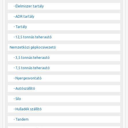
- Élelmiszer tartály
- ADR tartály
- Tartály
- 12,5 tonnás teherautó
Nemzetközi gépkocsivezető
- 3,5 tonnás teherautó
- 7,5 tonnás teherautó
- Nyergesvontató
- Autószállító
- Silo
- Hulladék szállító
- Tandem