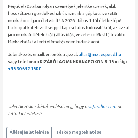
Kérjük elsősorban olyan személyek jelentkezzenek, akik
hosszútávon gondolkodnak és ismerik a gépkocsivezetői
munkakörrel járó életvitelt!! A 2026. Július 1-től életbe lépő
tachográf kötelezettséggel kapcsolatos tudnivalókról, az azzal
járó munkafeltételekről ( állás idők, vezetési idők stb) további
tájékoztatást a lenti elérhetőségen tudunk adni.
Jelentkezés emailben önéletrajzzal:
allas@mizsespeed.hu
vagy
telefonon KIZÁRÓLAG MUNKANAPOKON 8-16 óráig:
+36 30 592 1607
Jelentkezéskor kérlek említsd meg, hogy a
soforallas.com
-on
láttad a hirdetést!
Állásajánlat leírása
Térkép megtekintése