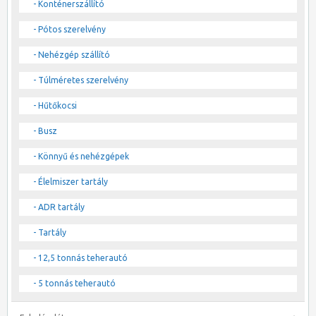
- Konténerszállító
- Pótos szerelvény
- Nehézgép szállító
- Túlméretes szerelvény
- Hűtőkocsi
- Busz
- Könnyű és nehézgépek
- Élelmiszer tartály
- ADR tartály
- Tartály
- 12,5 tonnás teherautó
- 5 tonnás teherautó