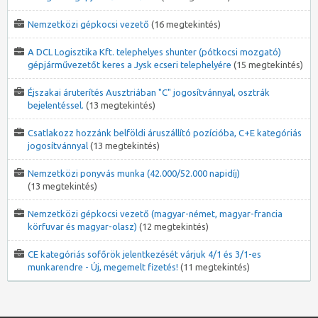
Nemzetközi gépkocsi vezető
(16 megtekintés)
A DCL Logisztika Kft. telephelyes shunter (pótkocsi mozgató)
gépjárművezetőt keres a Jysk ecseri telephelyére
(15 megtekintés)
Éjszakai áruterítés Ausztriában "C" jogosítvánnyal, osztrák
bejelentéssel.
(13 megtekintés)
Csatlakozz hozzánk belföldi áruszállító pozícióba, C+E kategóriás
jogosítvánnyal
(13 megtekintés)
Nemzetközi ponyvás munka (42.000/52.000 napidíj)
(13 megtekintés)
Nemzetközi gépkocsi vezető (magyar-német, magyar-francia
körfuvar és magyar-olasz)
(12 megtekintés)
CE kategóriás sofőrök jelentkezését várjuk 4/1 és 3/1-es
munkarendre - Új, megemelt fizetés!
(11 megtekintés)