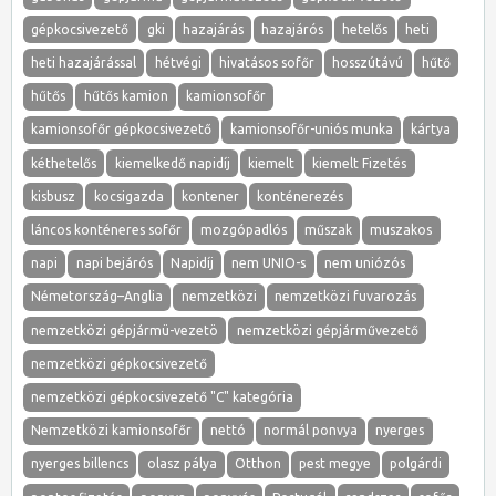
gépkocsivezető
gki
hazajárás
hazajárós
hetelős
heti
heti hazajárással
hétvégi
hivatásos sofőr
hosszútávú
hűtő
hűtős
hűtős kamion
kamionsofőr
kamionsofőr gépkocsivezető
kamionsofőr-uniós munka
kártya
kéthetelős
kiemelkedő napidíj
kiemelt
kiemelt Fizetés
kisbusz
kocsigazda
kontener
konténerezés
láncos konténeres sofőr
mozgópadlós
műszak
muszakos
napi
napi bejárós
Napidíj
nem UNIO-s
nem uniózós
Németország–Anglia
nemzetközi
nemzetközi fuvarozás
nemzetközi gépjármü-vezetö
nemzetközi gépjárművezető
nemzetközi gépkocsivezető
nemzetközi gépkocsivezető "C" kategória
Nemzetközi kamionsofőr
nettó
normál ponvya
nyerges
nyerges billencs
olasz pálya
Otthon
pest megye
polgárdi