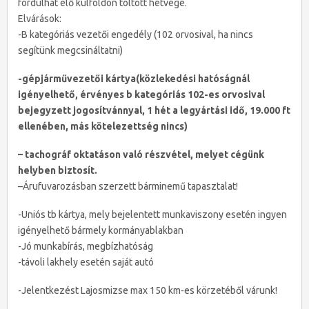
fordulhat elő külföldön töltött hétvége.
Elvárások:
-B kategóriás vezetői engedély (102 orvosival, ha nincs
segítünk megcsináltatni)
-gépjárművezetői kártya(közlekedési hatóságnál
igényelhető, érvényes b kategóriás 102-es orvosival
bejegyzett jogosítvánnyal, 1 hét a legyártási idő, 19.000 ft
ellenében, más kötelezettség nincs)
– tachográf oktatáson való részvétel, melyet cégünk
helyben biztosít.
–Árufuvarozásban szerzett bárminemű tapasztalat!
-Uniós tb kártya, mely bejelentett munkaviszony esetén ingyen
igényelhető bármely kormányablakban
-Jó munkabírás, megbízhatóság
-távoli lakhely esetén saját autó
-Jelentkezést Lajosmizse max 150 km-es körzetéből várunk!