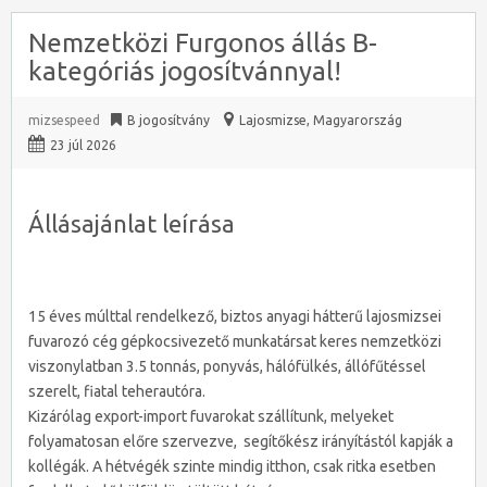
Nemzetközi Furgonos állás B-
kategóriás jogosítvánnyal!
mizsespeed
B jogosítvány
Lajosmizse
,
Magyarország
23 júl 2026
Állásajánlat leírása
15 éves múlttal rendelkező, biztos anyagi hátterű lajosmizsei
fuvarozó cég gépkocsivezető munkatársat keres nemzetközi
viszonylatban 3.5 tonnás, ponyvás, hálófülkés, állófűtéssel
szerelt, fiatal teherautóra.
Kizárólag export-import fuvarokat szállítunk, melyeket
folyamatosan előre szervezve, segítőkész irányítástól kapják a
kollégák. A hétvégék szinte mindig itthon, csak ritka esetben