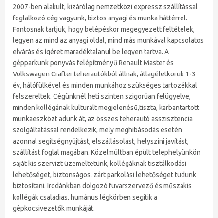
2007-ben alakult, kizárólag nemzetközi expressz szállítással
foglalkozó cég vagyunk, biztos anyagi és munka háttérrel.
Fontosnak tartjuk, hogy belépéskor megegyezett feltételek,
legyen az mind az anyagi oldal, mind más munkával kapcsolatos
elvárás és ígéret maradéktalanul be legyen tartva. A
gépparkunk ponyvás felépítményű Renault Master és
Volkswagen Crafter teherautókból állnak, átlagéletkoruk 1-3
év, hálófülkével és minden munkához szükséges tartozékkal
felszereltek. Cégünknél heti szinten szigorúan felügyelve,
minden kollégának kulturált megjelenésű,tiszta, karbantartott
munkaeszközt adunk át, az összes teherautó asszisztencia
szolgáltatással rendelkezik, mely meghibásodás esetén
azonnal segítségnyújtást, elszállásolást, helyszíni javítást,
szállítást foglal magában. Közelmúltban épült telephelyünkön
saját kis szervizt üzemeltetünk, kollégáknak tisztálkodási
lehetőséget, biztonságos, zárt parkolási lehetőséget tudunk
biztosítani. Irodánkban dolgozó fuvarszervező és műszakis
kollégák családias, humánus légkörben segítik a
gépkocsivezetők munkáját.