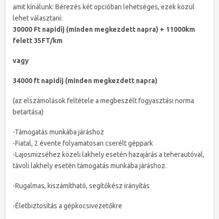
amit kínálunk: Bérezés két opcióban lehetséges, ezek közül
lehet választani:
30000 Ft napidíj (minden megkezdett napra) + 11000km
felett 35FT/km
vagy
34000 ft napidíj (minden megkezdett napra)
(az elszámolások feltétele a megbeszélt fogyasztási norma
betartása)
-Támogatás munkába járáshoz
-Fiatal, 2 évente folyamatosan cserélt géppark
-Lajosmizséhez közeli lakhely esetén hazajárás a teherautóval,
távoli lakhely esetén támogatás munkába járáshoz.
-Rugalmas, kiszámítható, segítőkész irányítás
-Életbiztosítás a gépkocsivezetőkre