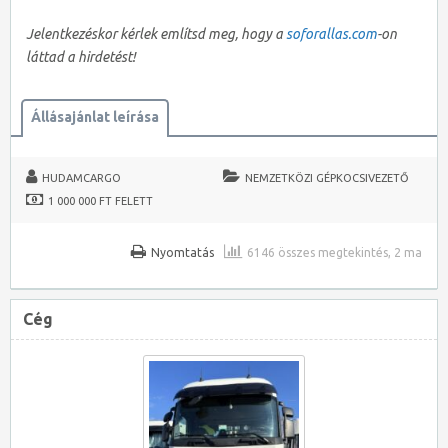
Jelentkezéskor kérlek említsd meg, hogy a
soforallas.com
-on
láttad a hirdetést!
Állásajánlat leírása
HUDAMCARGO
NEMZETKÖZI GÉPKOCSIVEZETŐ
1 000 000 FT FELETT
Nyomtatás
6146 összes megtekintés, 2 ma
Cég