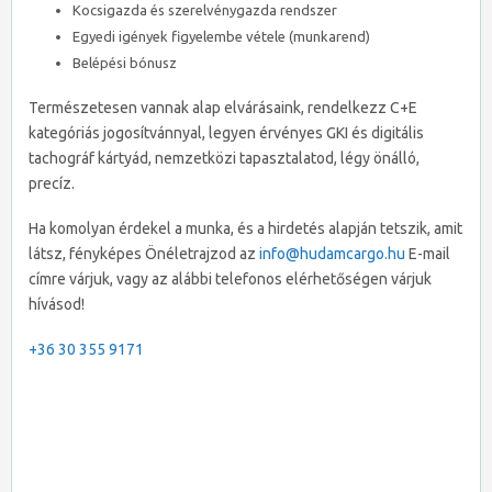
Kocsigazda és szerelvénygazda rendszer
Egyedi igények figyelembe vétele (munkarend)
Belépési bónusz
Természetesen vannak alap elvárásaink, rendelkezz C+E
kategóriás jogosítvánnyal, legyen érvényes GKI és digitális
tachográf kártyád, nemzetközi tapasztalatod, légy önálló,
precíz.
Ha komolyan érdekel a munka, és a hirdetés alapján tetszik, amit
látsz, fényképes Önéletrajzod az
info@hudamcargo.hu
E-mail
címre várjuk, vagy az alábbi telefonos elérhetőségen várjuk
hívásod!
+36 30 355 9171