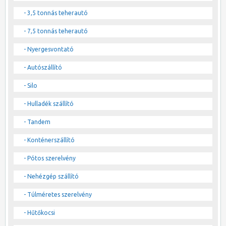
- 3,5 tonnás teherautó
- 7,5 tonnás teherautó
- Nyergesvontató
- Autószállító
- Silo
- Hulladék szállító
- Tandem
- Konténerszállító
- Pótos szerelvény
- Nehézgép szállító
- Túlméretes szerelvény
- Hűtőkocsi