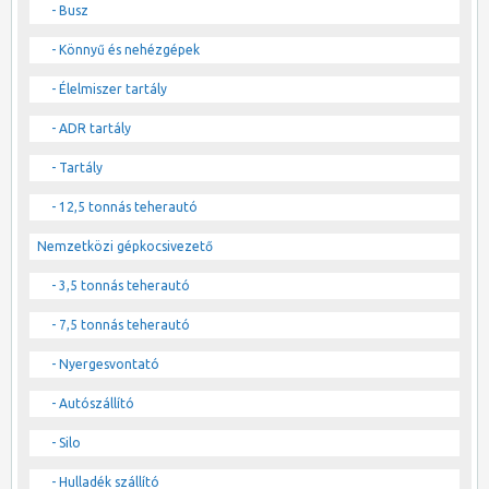
- Busz
- Könnyű és nehézgépek
- Élelmiszer tartály
- ADR tartály
- Tartály
- 12,5 tonnás teherautó
Nemzetközi gépkocsivezető
- 3,5 tonnás teherautó
- 7,5 tonnás teherautó
- Nyergesvontató
- Autószállító
- Silo
- Hulladék szállító