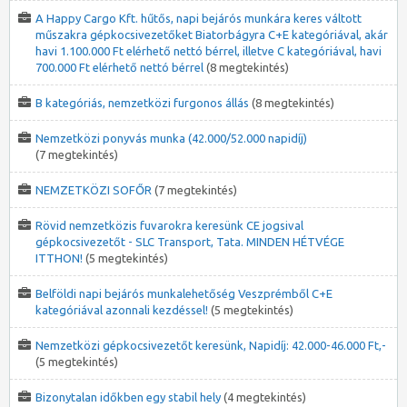
A Happy Cargo Kft. hűtős, napi bejárós munkára keres váltott
műszakra gépkocsivezetőket Biatorbágyra C+E kategóriával, akár
havi 1.100.000 Ft elérhető nettó bérrel, illetve C kategóriával, havi
700.000 Ft elérhető nettó bérrel
(8 megtekintés)
B kategóriás, nemzetközi furgonos állás
(8 megtekintés)
Nemzetközi ponyvás munka (42.000/52.000 napidíj)
(7 megtekintés)
NEMZETKÖZI SOFŐR
(7 megtekintés)
Rövid nemzetközis fuvarokra keresünk CE jogsival
gépkocsivezetőt - SLC Transport, Tata. MINDEN HÉTVÉGE
ITTHON!
(5 megtekintés)
Belföldi napi bejárós munkalehetőség Veszprémből C+E
kategóriával azonnali kezdéssel!
(5 megtekintés)
Nemzetközi gépkocsivezetőt keresünk, Napidíj: 42.000-46.000 Ft,-
(5 megtekintés)
Bizonytalan időkben egy stabil hely
(4 megtekintés)