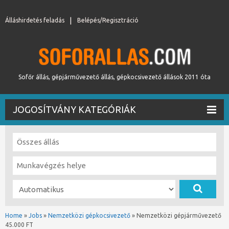
Álláshirdetés feladás
Belépés/Regisztráció
Sofőr állás, gépjárművezető állás, gépkocsivezető állások 2011 óta
JOGOSÍTVÁNY KATEGÓRIÁK
Home
»
Jobs
»
Nemzetközi gépkocsivezető
»
Nemzetközi gépjárművezető
45.000 FT