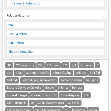
- 5 tonnás teherautó
Feladás dátuma
ma
Ezen a héten
Múlt héten
Ebben a hónapban
"B"
"C" kategória
2/1
24tonna
3/1
4/1
5 t Iveco
7
adr
állás
azonnali kezdés
B jogosítvány
bejárós
belföld
belföldi
Belföldi gépjárművezető
belföldi hetelős
Beugrós
Biatorbágy vagy Cinkota
Bicske
billencs
bónusz
borsod megye
C kategóriás sofőr
C-E kategória
C+E
C+E kategória
ce
CE gépkocsivezető
CE sofőr
cserefelépítmény
digitális tachográf
díj
Dobozos
ebner