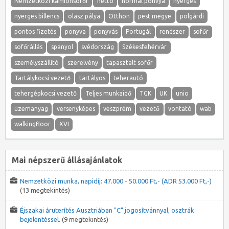
Nemzetközi kamionsofőr
nettó
normál ponvya
nyerges
nyerges billencs
olasz pálya
Otthon
pest megye
polgárdi
pontos fizetés
ponyva
ponyvás
Portugál
rendszer
sofőr
sofőrállás
spanyol
svédország
Székesfehérvár
személyszállító
szerelvény
tapasztalt sofőr
Tartálykocsi vezető
tartályos
teherautó
tehergépkocsi vezető
Teljes munkaidő
TGK
UK
unio
üzemanyag
versenyképes
veszprém
vezető
vontató
wab
walkingfloor
XVI
Mai népszerű állásajánlatok
Nemzetközi munka, napidíj: 47.000 - 50.000 Ft,- (ADR 53.000 Ft,-)
(13 megtekintés)
Éjszakai áruterítés Ausztriában "C" jogosítvánnyal, osztrák
bejelentéssel.
(9 megtekintés)