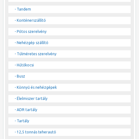
- Tandem
- Konténerszállító
- Pótos szerelvény
- Nehézgép szállító
- Túlméretes szerelvény
- Hűtőkocsi
- Busz
- Könnyű és nehézgépek
- Élelmiszer tartály
- ADR tartály
- Tartály
- 12,5 tonnás teherautó