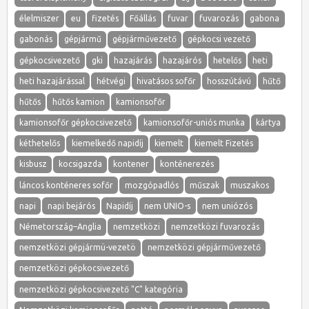
élelmiszer
eu
fizetés
Főállás
fuvar
fuvarozás
gabona
gabonás
gépjármű
gépjárművezető
gépkocsi vezető
gépkocsivezető
gki
hazajárás
hazajárós
hetelős
heti
heti hazajárással
hétvégi
hivatásos sofőr
hosszútávú
hűtő
hűtős
hűtős kamion
kamionsofőr
kamionsofőr gépkocsivezető
kamionsofőr-uniós munka
kártya
kéthetelős
kiemelkedő napidíj
kiemelt
kiemelt Fizetés
kisbusz
kocsigazda
kontener
konténerezés
láncos konténeres sofőr
mozgópadlós
műszak
muszakos
napi
napi bejárós
Napidíj
nem UNIO-s
nem uniózós
Németország–Anglia
nemzetközi
nemzetközi fuvarozás
nemzetközi gépjármü-vezetö
nemzetközi gépjárművezető
nemzetközi gépkocsivezető
nemzetközi gépkocsivezető "C" kategória