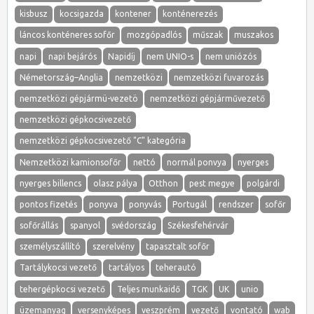
kisbusz
kocsigazda
kontener
konténerezés
láncos konténeres sofőr
mozgópadlós
műszak
muszakos
napi
napi bejárós
Napidíj
nem UNIO-s
nem uniózós
Németország–Anglia
nemzetközi
nemzetközi fuvarozás
nemzetközi gépjármü-vezetö
nemzetközi gépjárművezető
nemzetközi gépkocsivezető
nemzetközi gépkocsivezető "C" kategória
Nemzetközi kamionsofőr
nettó
normál ponvya
nyerges
nyerges billencs
olasz pálya
Otthon
pest megye
polgárdi
pontos fizetés
ponyva
ponyvás
Portugál
rendszer
sofőr
sofőrállás
spanyol
svédország
Székesfehérvár
személyszállító
szerelvény
tapasztalt sofőr
Tartálykocsi vezető
tartályos
teherautó
tehergépkocsi vezető
Teljes munkaidő
TGK
UK
unio
üzemanyag
versenyképes
veszprém
vezető
vontató
wab