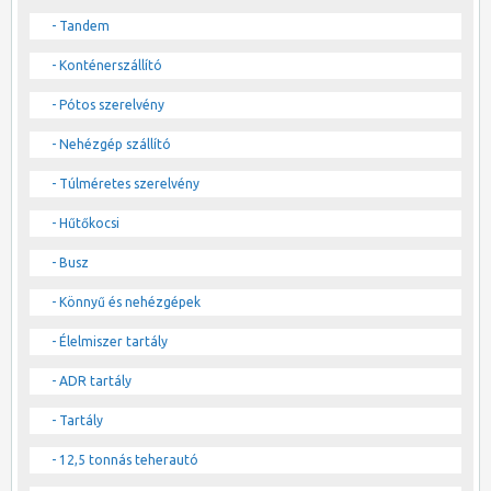
- Tandem
- Konténerszállító
- Pótos szerelvény
- Nehézgép szállító
- Túlméretes szerelvény
- Hűtőkocsi
- Busz
- Könnyű és nehézgépek
- Élelmiszer tartály
- ADR tartály
- Tartály
- 12,5 tonnás teherautó