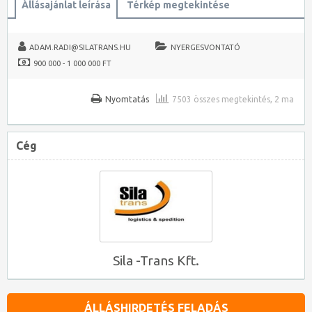
Állásajánlat leírása
Térkép megtekintése
ADAM.RADI@SILATRANS.HU
NYERGESVONTATÓ
900 000 - 1 000 000 FT
Nyomtatás
7503 összes megtekintés, 2 ma
Cég
Sila -Trans Kft.
ÁLLÁSHIRDETÉS FELADÁS