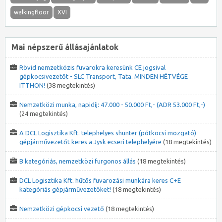
walkingfloor
XVI
Mai népszerű állásajánlatok
Rövid nemzetközis fuvarokra keresünk CE jogsival
gépkocsivezetőt - SLC Transport, Tata. MINDEN HÉTVÉGE
ITTHON!
(38 megtekintés)
Nemzetközi munka, napidíj: 47.000 - 50.000 Ft,- (ADR 53.000 Ft,-)
(24 megtekintés)
A DCL Logisztika Kft. telephelyes shunter (pótkocsi mozgató)
gépjárművezetőt keres a Jysk ecseri telephelyére
(18 megtekintés)
B kategóriás, nemzetközi furgonos állás
(18 megtekintés)
DCL Logisztika Kft. hűtős fuvarozási munkára keres C+E
kategóriás gépjárművezetőket!
(18 megtekintés)
Nemzetközi gépkocsi vezető
(18 megtekintés)