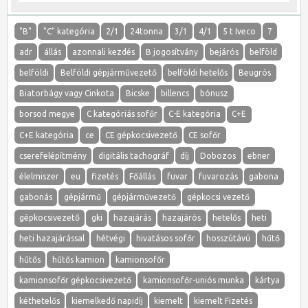
"B"
"C" kategória
2/1
24tonna
3/1
4/1
5 t Iveco
7
adr
állás
azonnali kezdés
B jogosítvány
bejárós
belföld
belföldi
Belföldi gépjárművezető
belföldi hetelős
Beugrós
Biatorbágy vagy Cinkota
Bicske
billencs
bónusz
borsod megye
C kategóriás sofőr
C-E kategória
C+E
C+E kategória
ce
CE gépkocsivezető
CE sofőr
cserefelépítmény
digitális tachográf
díj
Dobozos
ebner
élelmiszer
eu
fizetés
Főállás
fuvar
fuvarozás
gabona
gabonás
gépjármű
gépjárművezető
gépkocsi vezető
gépkocsivezető
gki
hazajárás
hazajárós
hetelős
heti
heti hazajárással
hétvégi
hivatásos sofőr
hosszútávú
hűtő
hűtős
hűtős kamion
kamionsofőr
kamionsofőr gépkocsivezető
kamionsofőr-uniós munka
kártya
kéthetelős
kiemelkedő napidíj
kiemelt
kiemelt Fizetés