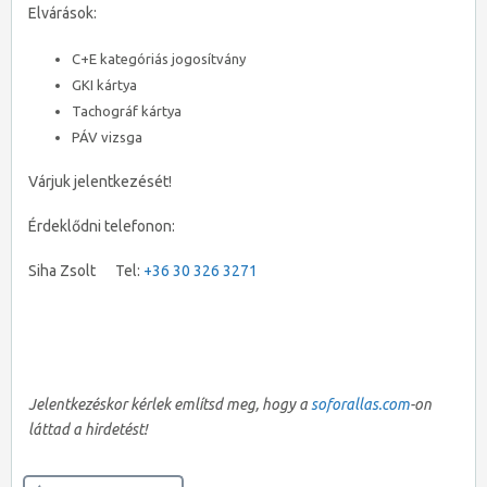
Elvárások:
C+E kategóriás jogosítvány
GKI kártya
Tachográf kártya
PÁV vizsga
Várjuk jelentkezését!
Érdeklődni telefonon:
Siha Zsolt Tel:
+36 30 326 3271
Jelentkezéskor kérlek említsd meg, hogy a
soforallas.com
-on
láttad a hirdetést!