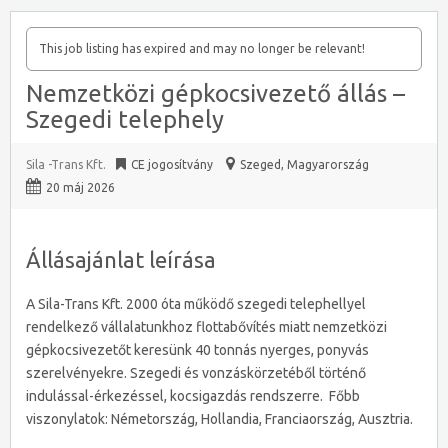
This job listing has expired and may no longer be relevant!
Nemzetközi gépkocsivezető állás –
Szegedi telephely
Sila -Trans Kft.
CE jogosítvány
Szeged
,
Magyarország
20 máj 2026
Állásajánlat leírása
A Sila-Trans Kft. 2000 óta működő szegedi telephellyel
rendelkező vállalatunkhoz flottabővítés miatt nemzetközi
gépkocsivezetőt keresünk 40 tonnás nyerges, ponyvás
szerelvényekre. Szegedi és vonzáskörzetéből történő
indulással-érkezéssel, kocsigazdás rendszerre. Főbb
viszonylatok: Németország, Hollandia, Franciaország, Ausztria.