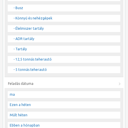
- Busz
- Könnyű és nehézgépek
- Élelmiszer tartály
- ADR tartály
- Tartály
- 12,5 tonnás teherautó
- 5 tonnás teherautó
Feladás dátuma
ma
Ezen a héten
Múlt héten
Ebben a hónapban