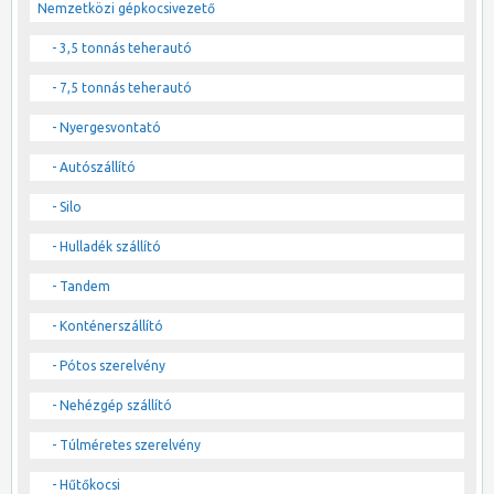
Nemzetközi gépkocsivezető
- 3,5 tonnás teherautó
- 7,5 tonnás teherautó
- Nyergesvontató
- Autószállító
- Silo
- Hulladék szállító
- Tandem
- Konténerszállító
- Pótos szerelvény
- Nehézgép szállító
- Túlméretes szerelvény
- Hűtőkocsi