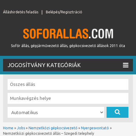
Álláshirdetés feladás
Belépés/Regisztráció
Sofőr állás, gépjárművezető állás, gépkocsivezető állások 2011 óta
JOGOSÍTVÁNY KATEGÓRIÁK
Home
»
Jobs
»
Nemzetközi gépkocsivezető
»
Nyergesvontató
»
Nemzetközi gépkocsivezető állás – Szegedi telephely