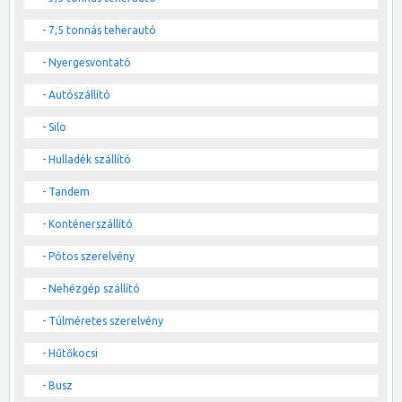
- 7,5 tonnás teherautó
- Nyergesvontató
- Autószállító
- Silo
- Hulladék szállító
- Tandem
- Konténerszállító
- Pótos szerelvény
- Nehézgép szállító
- Túlméretes szerelvény
- Hűtőkocsi
- Busz