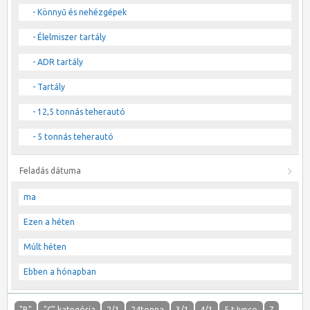
- Könnyű és nehézgépek
- Élelmiszer tartály
- ADR tartály
- Tartály
- 12,5 tonnás teherautó
- 5 tonnás teherautó
Feladás dátuma
ma
Ezen a héten
Múlt héten
Ebben a hónapban
"B"
"C" kategória
2/1
24tonna
3/1
4/1
5 t Iveco
7