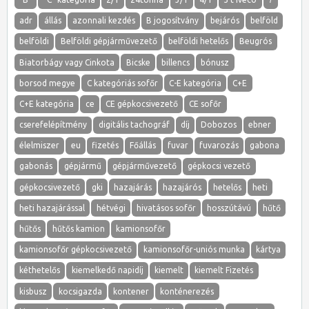
adr
állás
azonnali kezdés
B jogosítvány
bejárós
belföld
belföldi
Belföldi gépjárművezető
belföldi hetelős
Beugrós
Biatorbágy vagy Cinkota
Bicske
billencs
bónusz
borsod megye
C kategóriás sofőr
C-E kategória
C+E
C+E kategória
ce
CE gépkocsivezető
CE sofőr
cserefelépítmény
digitális tachográf
díj
Dobozos
ebner
élelmiszer
eu
fizetés
Főállás
fuvar
fuvarozás
gabona
gabonás
gépjármű
gépjárművezető
gépkocsi vezető
gépkocsivezető
gki
hazajárás
hazajárós
hetelős
heti
heti hazajárással
hétvégi
hivatásos sofőr
hosszútávú
hűtő
hűtős
hűtős kamion
kamionsofőr
kamionsofőr gépkocsivezető
kamionsofőr-uniós munka
kártya
kéthetelős
kiemelkedő napidíj
kiemelt
kiemelt Fizetés
kisbusz
kocsigazda
kontener
konténerezés