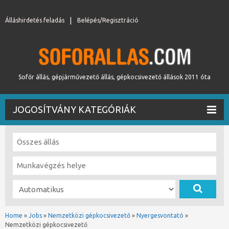
Álláshirdetés feladás
Belépés/Regisztráció
Sofőr állás, gépjárművezető állás, gépkocsivezető állások 2011 óta
JOGOSÍTVÁNY KATEGÓRIÁK
Home
»
Jobs
»
Nemzetközi gépkocsivezető
»
Nyergesvontató
»
Nemzetközi gépkocsivezető