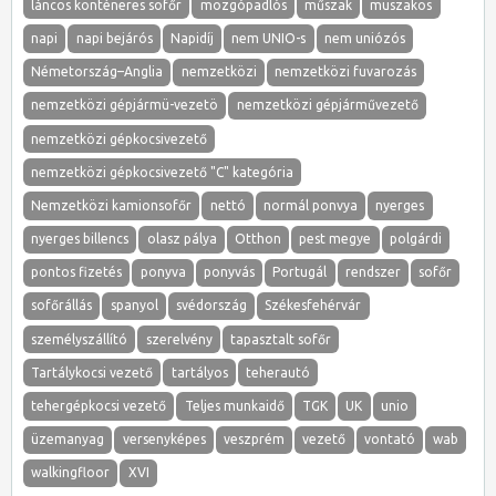
láncos konténeres sofőr
mozgópadlós
műszak
muszakos
napi
napi bejárós
Napidíj
nem UNIO-s
nem uniózós
Németország–Anglia
nemzetközi
nemzetközi fuvarozás
nemzetközi gépjármü-vezetö
nemzetközi gépjárművezető
nemzetközi gépkocsivezető
nemzetközi gépkocsivezető "C" kategória
Nemzetközi kamionsofőr
nettó
normál ponvya
nyerges
nyerges billencs
olasz pálya
Otthon
pest megye
polgárdi
pontos fizetés
ponyva
ponyvás
Portugál
rendszer
sofőr
sofőrállás
spanyol
svédország
Székesfehérvár
személyszállító
szerelvény
tapasztalt sofőr
Tartálykocsi vezető
tartályos
teherautó
tehergépkocsi vezető
Teljes munkaidő
TGK
UK
unio
üzemanyag
versenyképes
veszprém
vezető
vontató
wab
walkingfloor
XVI