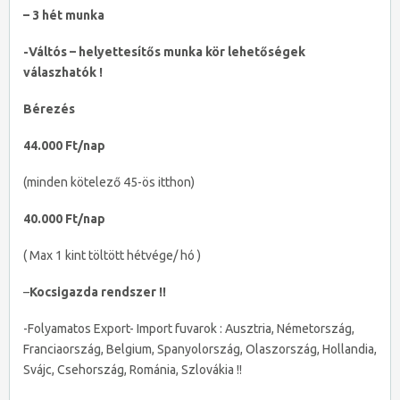
– 3 hét munka
-Váltós – helyettesítős munka kör lehetőségek
válaszhatók !
Bérezés
44.000 Ft/nap
(minden kötelező 45-ös itthon)
40.000 Ft/nap
( Max 1 kint töltött hétvége/ hó )
–
Kocsigazda rendszer !!
-Folyamatos Export- Import fuvarok : Ausztria, Németország,
Franciaország, Belgium, Spanyolország, Olaszország, Hollandia,
Svájc, Csehország, Románia, Szlovákia !!