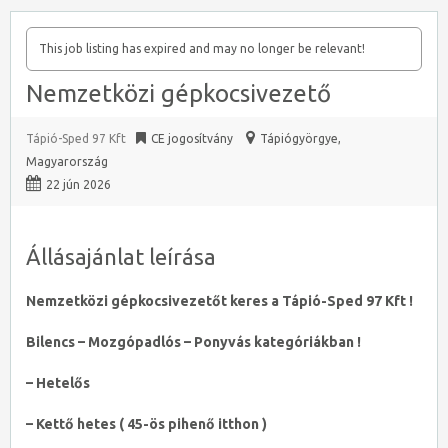
This job listing has expired and may no longer be relevant!
Nemzetközi gépkocsivezető
Tápió-Sped 97 Kft
CE jogosítvány
Tápiógyörgye
,
Magyarország
22 jún 2026
Állásajánlat leírása
Nemzetközi gépkocsivezetőt keres a Tápió-Sped 97 Kft !
Bilencs – Mozgópadlós – Ponyvás kategóriákban !
– Hetelős
– Kettő hetes ( 45-ös pihenő itthon )