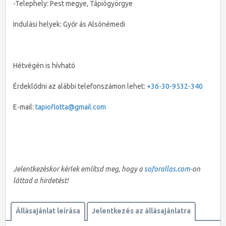
-Telephely: Pest megye, Tápiógyörgye
Indulási helyek: Győr ás Alsónémedi
Hétvégén is hívható
Érdeklődni az alábbi telefonszámon lehet:
+36-30-9532-340
E-mail:
tapioflotta@gmail.com
Jelentkezéskor kérlek említsd meg, hogy a
soforallas.com
-on
láttad a hirdetést!
Állásajánlat leírása
Jelentkezés az állásajánlatra