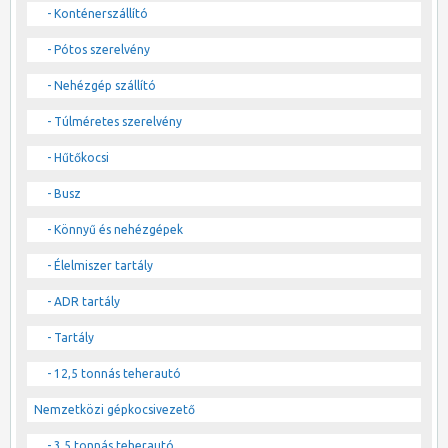
- Konténerszállító
- Pótos szerelvény
- Nehézgép szállító
- Túlméretes szerelvény
- Hűtőkocsi
- Busz
- Könnyű és nehézgépek
- Élelmiszer tartály
- ADR tartály
- Tartály
- 12,5 tonnás teherautó
Nemzetközi gépkocsivezető
- 3,5 tonnás teherautó