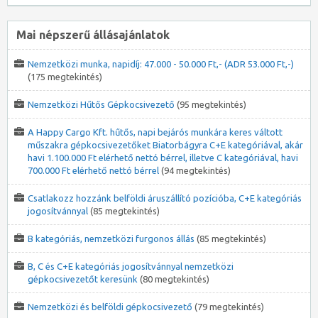
Mai népszerű állásajánlatok
Nemzetközi munka, napidíj: 47.000 - 50.000 Ft,- (ADR 53.000 Ft,-)
(175 megtekintés)
Nemzetközi Hűtős Gépkocsivezető
(95 megtekintés)
A Happy Cargo Kft. hűtős, napi bejárós munkára keres váltott
műszakra gépkocsivezetőket Biatorbágyra C+E kategóriával, akár
havi 1.100.000 Ft elérhető nettó bérrel, illetve C kategóriával, havi
700.000 Ft elérhető nettó bérrel
(94 megtekintés)
Csatlakozz hozzánk belföldi áruszállító pozícióba, C+E kategóriás
jogosítvánnyal
(85 megtekintés)
B kategóriás, nemzetközi furgonos állás
(85 megtekintés)
B, C és C+E kategóriás jogosítvánnyal nemzetközi
gépkocsivezetőt keresünk
(80 megtekintés)
Nemzetközi és belföldi gépkocsivezető
(79 megtekintés)