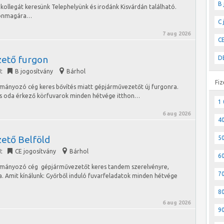
B 
 kollegát keresünk Telephelyünk és irodánk Kisvárdán található.
, önmagára…
C 
7 aug 2026
CE
ető furgon
DE
t
B jogosítvány
Bárhol
Fiz
tmányozó cég keres bővítés miatt gépjárművezetőt új furgonra.
 és oda érkező körfuvarok minden hétvége itthon…
1 
6 aug 2026
40
ető Belföld
50
t
CE jogosítvány
Bárhol
60
lítmányozó cég gépjárművezetőt keres tandem szerelvényre,
70
a. Amit kínálunk: Győrből induló fuvarfeladatok minden hétvége
80
6 aug 2026
90