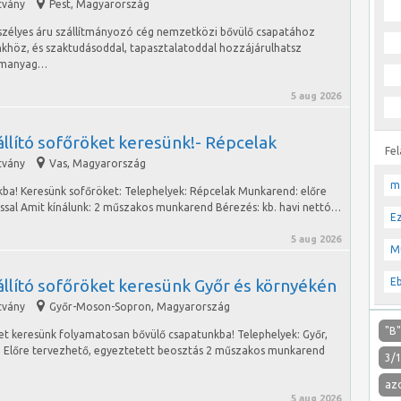
tvány
Pest
,
Magyarország
szélyes áru szállítmányozó cég nemzetközi bővülő csapatához
nkhöz, és szaktudásoddal, tapasztalatoddal hozzájárulhatsz
zemanyag…
5 aug 2026
llító sofőröket keresünk!- Répcelak
Fe
tvány
Vas
,
Magyarország
m
kba! Keresünk sofőröket: Telephelyek: Répcelak Munkarend: előre
ással Amit kínálunk: 2 műszakos munkarend Bérezés: kb. havi nettó…
E
5 aug 2026
M
állító sofőröket keresünk Győr és környékén
E
tvány
Győr-Moson-Sopron
,
Magyarország
"B
et keresünk folyamatosan bővülő csapatunkba! Telephelyek: Győr,
 Előre tervezhető, egyeztetett beosztás 2 műszakos munkarend
3/
az
5 aug 2026