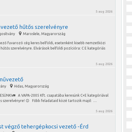
5 aug 2026
vezető hűtős szerelvényre
gosítvány
Maroslele
,
Magyarország
lkező fuvarozó cég keres belföldi, esetenként kisebb nemzetközi
űtős szerelvényre. Elvárások belföldi pozícióra: C E kategóriás
5 aug 2026
művezető
vány
Hidas
,
Magyarország
K!🚛 A VAPA-2005 Kft. csapatába keresünk C+E kategóriával
s szerelvényre! 😊 Főbb feladataid közé tartozik majd: …
5 aug 2026
st végző tehergépkocsi vezető -Érd