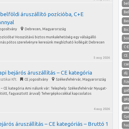
bel
Be
belföldi áruszállító pozícióba, C+E
Be
ánnyal
jogosítvány
Debrecen
,
Magyarország
Bic
pozícióba! Hosszútávú biztos munkalehetőség egy válságálló
bo
nnás pótos szerelvényre keresünk megbízható kollégát Debrecen
C-E
CE
5 aug 2026
cs
pi bejárós áruszállítás – CE kategória
díj
ztikai Kft.
CE jogosítvány
Székesfehérvár
,
Magyarország
fiz
s – CE kategória Ami nálunk vár: Telephely: Székesfehérvár Nyugat-
ga
űtött, fagyasztott áruval) Tehergépkocsikkal kapcsolatos
gé
gé
4 aug 2026
Gy
járós áruszállítás – CE kategóriás – Bruttó 1
ha