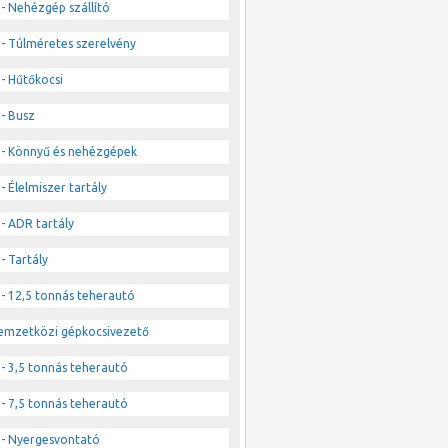
- Nehézgép szállító
- Túlméretes szerelvény
- Hűtőkocsi
- Busz
- Könnyű és nehézgépek
- Élelmiszer tartály
- ADR tartály
- Tartály
- 12,5 tonnás teherautó
emzetközi gépkocsivezető
- 3,5 tonnás teherautó
- 7,5 tonnás teherautó
- Nyergesvontató