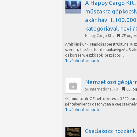
A Happy Cargo Kft. 
műszakra gépkocsiv
akár havi 1.100.000 
kategóriával, havi 
Happy Cargo Kft.
CE jogos
Amit kínálunk: Napidíjas bérstruktúra. K
szerinti, kiszámítható munkavégzés. Stab
os korszerű eszközök, országos…
További információ
Nemzetközi gépjár
SK International k.s.
CE jo
-Kamionsofőr C,E,netto kereset 3200 euro
péntekenkent Pozsonyban a cég székhely
További információ
Csatlakozz hozzánk 