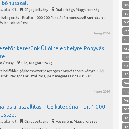
 bónusszal!
het
ztikai Kft.
CE jogosítvány
Biatorbágy
,
Magyarország
hiv
E kategóriás – Bruttó 1 000 000 Ft belépési bónusszal! Ami nálunk
hű
és, boltok terítése…
ka
4 aug 2026
ka
ezetőt keresünk Üllői telephelyre Ponyvás
két
re
kie
gosítvány
Üllő
,
Magyarország
ko
yre belföldes gépkocsivezetőt nyerges-ponyvás szerelvényre. Üllői
lán
atok , raklapos áruszállítása, pest megyei és vidéki fuvar
mű
Nap
4 aug 2026
Né
rós áruszállítás – CE kategória – br. 1 000
ne
nusszal
ne
ztikai Kft.
CE jogosítvány
Veszprém
,
Magyarország
ne