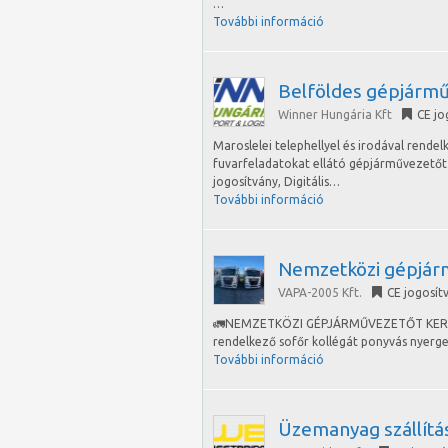
…
További információ
Belföldes gépjármű
Winner Hungária Kft
CE jo
Maroslelei telephellyel és irodával rende
fuvarfeladatokat ellátó gépjárművezetőt h
jogosítvány, Digitális…
További információ
Nemzetközi gépjár
VAPA-2005 Kft.
CE jogosít
🚛NEMZETKÖZI GÉPJÁRMŰVEZETŐT KERESÜN
rendelkező sofőr kollégát ponyvás nyerge
További információ
Üzemanyag szállítá