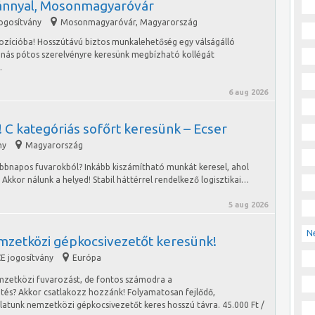
vánnyal, Mosonmagyaróvár
jogosítvány
Mosonmagyaróvár
,
Magyarország
pozícióba! Hosszútávú biztos munkalehetőség egy válságálló
nnás pótos szerelvényre keresünk megbízható kollégát
…
6 aug 2026
 C kategóriás sofőrt keresünk – Ecser
ny
Magyarország
öbbnapos fuvarokból? Inkább kiszámítható munkát keresel, ahol
kkor nálunk a helyed! Stabil háttérrel rendelkező logisztikai…
5 aug 2026
N
mzetközi gépkocsivezetőt keresünk!
E jogosítvány
Európa
mzetközi fuvarozást, de fontos számodra a
etés? Akkor csatlakozz hozzánk! Folyamatosan fejlődő,
alatunk nemzetközi gépkocsivezetőt keres hosszú távra. 45.000 Ft /