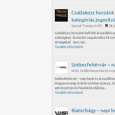
Csatlakozz hozzánk 
kategóriás jogosítv
Special Transport Kft.
CE 
Csatlakozz hozzánk belföldi áruszállító 
üzletágban. Áruterítő csapatunkba 36 to
térségéből! Ami rád…
További információ
Székesfehérvár – na
WSZL Szállítmányozási és Logis
Székesfehérvár – napi bejárós áruszállítá
Magyarországi boltok terítése (száraz, h
adminisztrációs feladatok ellátása…
További információ
Biatorbágy – napi be