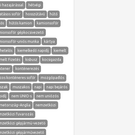
i hazajárással
hétvégi
atásos sofőr
hosszútávú
hűtő
tős
hűtős kamion
kamionsofőr
mionsofőr gépkocsivezető
mionsofőr-uniós munka
kártya
hetelős
kiemelkedő napidíj
kiemelt
melt Fizetés
kisbusz
kocsigazda
ntener
konténerezés
cos konténeres sofőr
mozgópadlós
szak
muszakos
napi
napi bejárós
idíj
nem UNIO-s
nem uniózós
metország–Anglia
nemzetközi
mzetközi fuvarozás
mzetközi gépjármü-vezetö
mzetközi gépjárművezető