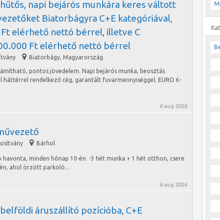
hűtős, napi bejárós munkára keres váltott
M
ezetőket Biatorbágyra C+E kategóriával,
Ka
Ft elérhető nettó bérrel, illetve C
700.000 Ft elérhető nettó bérrel
Be
ítvány
Biatorbágy
,
Magyarország
iszámítható, pontos jövedelem. Napi bejárós munka, beosztás
il háttérrel rendelkező cég, garantált fuvarmennyiséggel. EURO 6-
6 aug 2026
művezető
gosítvány
Bárhol
 havonta, minden hónap 10-én. -3 hét munka + 1 hét otthon, csere
én, ahol örzött parkoló…
6 aug 2026
belföldi áruszállító pozícióba, C+E