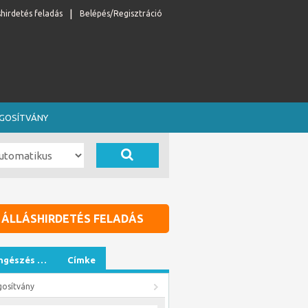
shirdetés feladás
Belépés/Regisztráció
OGOSÍTVÁNY
ÁLLÁSHIRDETÉS FELADÁS
ngészés …
Címke
gosítvány