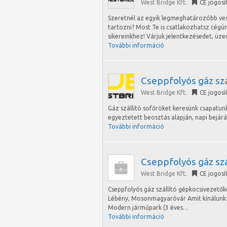
West Bridge Kft.
CE jogosí
Szeretnél az egyik legmeghatározóbb ve
tartozni? Most Te is csatlakozhatsz cégü
sikereinkhez! Várjuk jelentkezésedet, ü
További információ
Cseppfolyós gáz szá
West Bridge Kft.
CE jogosí
Gáz szállító sofőröket keresünk csapatun
egyeztetett beosztás alapján, napi bejár
További információ
Cseppfolyós gáz sz
West Bridge Kft.
CE jogosí
Cseppfolyós gáz szállító gépkocsivezetők
Lébény, Mosonmagyaróvár Amit kínálunk:
Modern járműpark (3 éves…
További információ