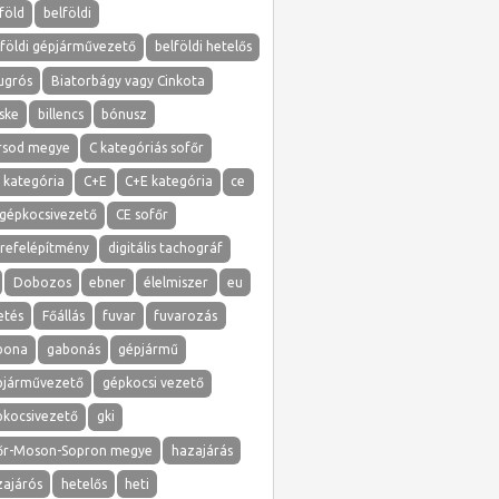
föld
belföldi
lföldi gépjárművezető
belföldi hetelős
ugrós
Biatorbágy vagy Cinkota
ske
billencs
bónusz
rsod megye
C kategóriás sofőr
 kategória
C+E
C+E kategória
ce
 gépkocsivezető
CE sofőr
erefelépítmény
digitális tachográf
Dobozos
ebner
élelmiszer
eu
etés
Főállás
fuvar
fuvarozás
bona
gabonás
gépjármű
pjárművezető
gépkocsi vezető
pkocsivezető
gki
őr-Moson-Sopron megye
hazajárás
zajárós
hetelős
heti