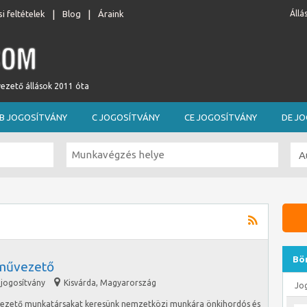
i feltételek
Blog
Áraink
Állá
vezető állások 2011 óta
B JOGOSÍTVÁNY
C JOGOSÍTVÁNY
CE JOGOSÍTVÁNY
DE J
Bö
művezető
 jogosítvány
Kisvárda
,
Magyarország
Jo
vezető munkatársakat keresünk nemzetközi munkára önkihordós és