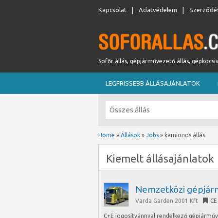
Kapcsolat
Adatvédelem
Szerződés
Sofőr állás, gépjárművezető állás, gépkocsi
LEGFRISSEBB ÁLLÁSAJÁNLATOK
Home
»
Állások
»
Jobs
»
kamionos állás
Kiemelt állásajánlatok
Nemzetközi gépjár
Varda Garden 2001 Kft
CE
C+E jogosítvánnyal rendelkező gépjármű