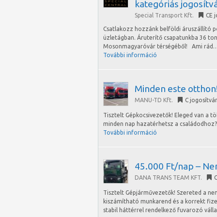
kategóriás jogosít
Special Transport Kft.
CE 
Csatlakozz hozzánk belföldi áruszállító 
üzletágban. Áruterítő csapatunkba 36 to
Mosonmagyaróvár térségéből! Ami rád
További információ
Minden este otthon!
MANU-TD Kft.
C jogosítvá
Tisztelt Gépkocsivezetők! Eleged van a t
minden nap hazatérhetsz a családodhoz? A
További információ
45.000 Ft/nap – Ne
DANA TRANS TEAM KFT.
C
Tisztelt Gépjárművezetők! Szereted a ne
kiszámítható munkarend és a korrekt fiz
stabil háttérrel rendelkező fuvarozó váll