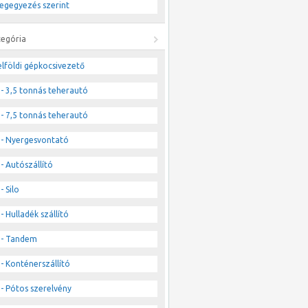
egegyezés szerint
tegória
lföldi gépkocsivezető
- 3,5 tonnás teherautó
- 7,5 tonnás teherautó
- Nyergesvontató
- Autószállító
- Silo
- Hulladék szállító
- Tandem
- Konténerszállító
- Pótos szerelvény