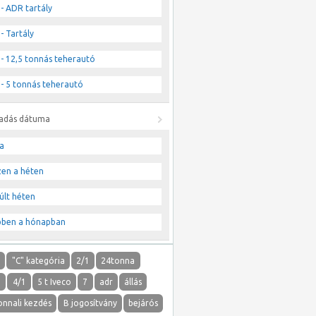
- ADR tartály
- Tartály
- 12,5 tonnás teherautó
- 5 tonnás teherautó
ladás dátuma
a
zen a héten
últ héten
bben a hónapban
"
"C" kategória
2/1
24tonna
1
4/1
5 t Iveco
7
adr
állás
onnali kezdés
B jogosítvány
bejárós