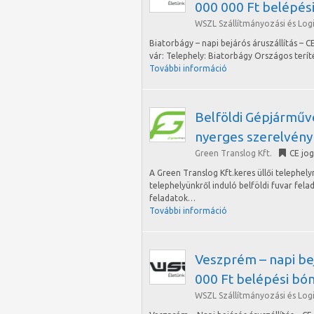
000 000 Ft belépési
WSZL Szállítmányozási és Logis
Biatorbágy – napi bejárós áruszállítás – C
vár: Telephely: Biatorbágy Országos terít
További információ
Belföldi Gépjárműv
nyerges szerelvény
Green Translog Kft.
CE jo
A Green Translog Kft.keres üllői telephel
telephelyünkről induló belföldi fuvar felad
feladatok…
További információ
Veszprém – napi bejá
000 Ft belépési bó
WSZL Szállítmányozási és Logis