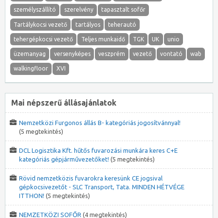
személyszállító
szerelvény
tapasztalt sofőr
Tartálykocsi vezető
tartályos
teherautó
tehergépkocsi vezető
Teljes munkaidő
TGK
UK
unio
üzemanyag
versenyképes
veszprém
vezető
vontató
wab
walkingfloor
XVI
Mai népszerű állásajánlatok
Nemzetközi Furgonos állás B- kategóriás jogosítvánnyal!
(5 megtekintés)
DCL Logisztika Kft. hűtős fuvarozási munkára keres C+E
kategóriás gépjárművezetőket!
(5 megtekintés)
Rövid nemzetközis fuvarokra keresünk CE jogsival
gépkocsivezetőt - SLC Transport, Tata. MINDEN HÉTVÉGE
ITTHON!
(5 megtekintés)
NEMZETKÖZI SOFŐR
(4 megtekintés)