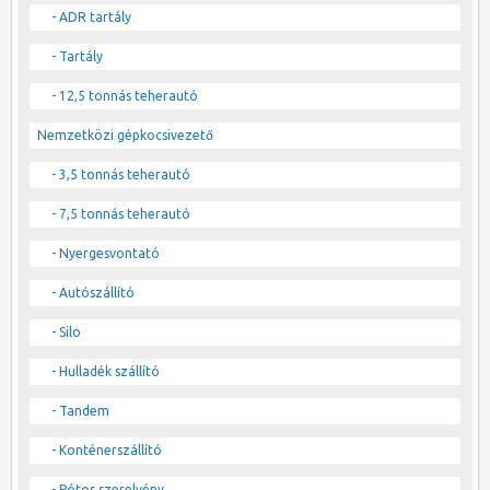
- ADR tartály
- Tartály
- 12,5 tonnás teherautó
Nemzetközi gépkocsivezető
- 3,5 tonnás teherautó
- 7,5 tonnás teherautó
- Nyergesvontató
- Autószállító
- Silo
- Hulladék szállító
- Tandem
- Konténerszállító
- Pótos szerelvény