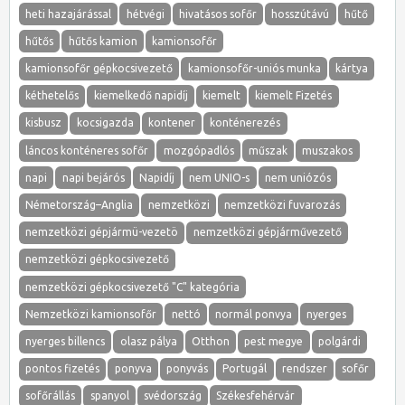
heti hazajárással
hétvégi
hivatásos sofőr
hosszútávú
hűtő
hűtős
hűtős kamion
kamionsofőr
kamionsofőr gépkocsivezető
kamionsofőr-uniós munka
kártya
kéthetelős
kiemelkedő napidíj
kiemelt
kiemelt Fizetés
kisbusz
kocsigazda
kontener
konténerezés
láncos konténeres sofőr
mozgópadlós
műszak
muszakos
napi
napi bejárós
Napidíj
nem UNIO-s
nem uniózós
Németország–Anglia
nemzetközi
nemzetközi fuvarozás
nemzetközi gépjármü-vezetö
nemzetközi gépjárművezető
nemzetközi gépkocsivezető
nemzetközi gépkocsivezető "C" kategória
Nemzetközi kamionsofőr
nettó
normál ponvya
nyerges
nyerges billencs
olasz pálya
Otthon
pest megye
polgárdi
pontos fizetés
ponyva
ponyvás
Portugál
rendszer
sofőr
sofőrállás
spanyol
svédország
Székesfehérvár