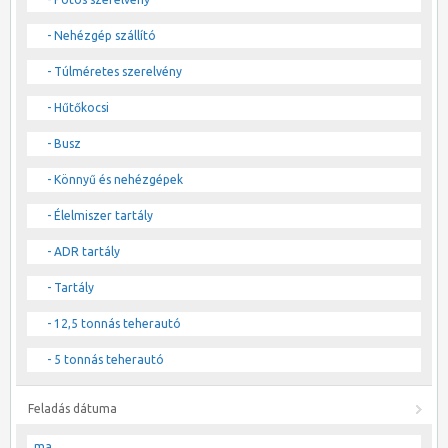
- Nehézgép szállító
- Túlméretes szerelvény
- Hűtőkocsi
- Busz
- Könnyű és nehézgépek
- Élelmiszer tartály
- ADR tartály
- Tartály
- 12,5 tonnás teherautó
- 5 tonnás teherautó
Feladás dátuma
ma