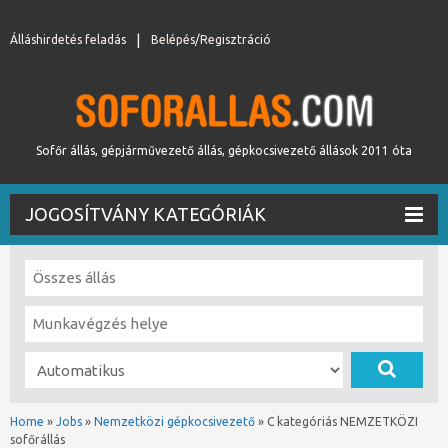
Álláshirdetés feladás
Belépés/Regisztráció
Sofőr állás, gépjárművezető állás, gépkocsivezető állások 2011 óta
JOGOSÍTVÁNY KATEGÓRIÁK
Home
»
Jobs
»
Nemzetközi gépkocsivezető
»
C kategóriás NEMZETKÖZI
sofőrállás