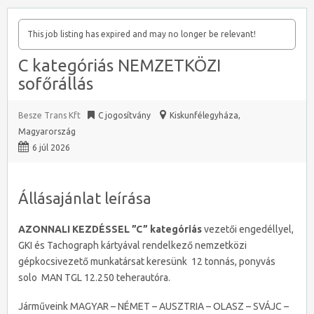
This job listing has expired and may no longer be relevant!
C kategóriás NEMZETKÖZI
sofőrállás
Besze Trans Kft
C jogosítvány
Kiskunfélegyháza
,
Magyarország
6 júl 2026
Állásajánlat leírása
AZONNALI KEZDÉSSEL ”C” kategóriás
vezetői engedéllyel,
GKI és Tachograph kártyával rendelkező nemzetközi
gépkocsivezető munkatársat keresünk 12 tonnás, ponyvás
solo MAN TGL 12.250 teherautóra.
Járműveink MAGYAR – NÉMET – AUSZTRIA – OLASZ – SVÁJC –