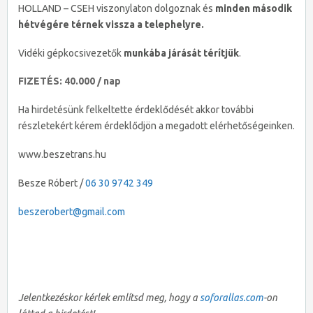
HOLLAND – CSEH viszonylaton dolgoznak és
minden második
hétvégére térnek vissza a telephelyre.
Vidéki gépkocsivezetők
munkába járását térítjük
.
FIZETÉS: 40.000 / nap
Ha hirdetésünk felkeltette érdeklődését akkor további
részletekért kérem érdeklődjön a megadott elérhetőségeinken.
www.beszetrans.hu
Besze Róbert /
06 30 9742 349
beszerobert@gmail.com
Jelentkezéskor kérlek említsd meg, hogy a
soforallas.com
-on