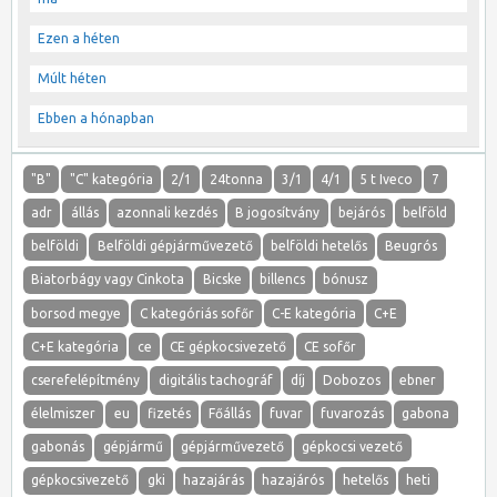
Ezen a héten
Múlt héten
Ebben a hónapban
"B"
"C" kategória
2/1
24tonna
3/1
4/1
5 t Iveco
7
adr
állás
azonnali kezdés
B jogosítvány
bejárós
belföld
belföldi
Belföldi gépjárművezető
belföldi hetelős
Beugrós
Biatorbágy vagy Cinkota
Bicske
billencs
bónusz
borsod megye
C kategóriás sofőr
C-E kategória
C+E
C+E kategória
ce
CE gépkocsivezető
CE sofőr
cserefelépítmény
digitális tachográf
díj
Dobozos
ebner
élelmiszer
eu
fizetés
Főállás
fuvar
fuvarozás
gabona
gabonás
gépjármű
gépjárművezető
gépkocsi vezető
gépkocsivezető
gki
hazajárás
hazajárós
hetelős
heti