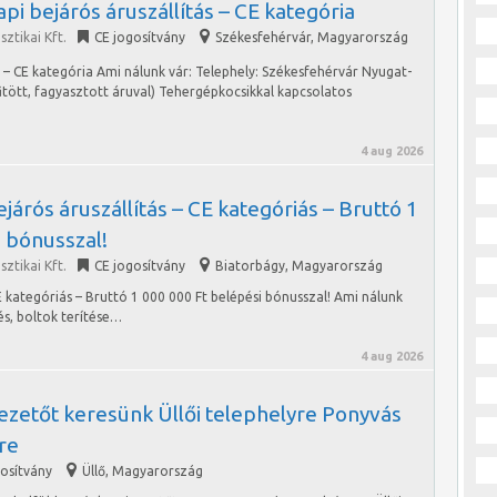
pi bejárós áruszállítás – CE kategória
ztikai Kft.
CE jogosítvány
Székesfehérvár
,
Magyarország
s – CE kategória Ami nálunk vár: Telephely: Székesfehérvár Nyugat-
űtött, fagyasztott áruval) Tehergépkocsikkal kapcsolatos
4 aug 2026
járós áruszállítás – CE kategóriás – Bruttó 1
 bónusszal!
ztikai Kft.
CE jogosítvány
Biatorbágy
,
Magyarország
E kategóriás – Bruttó 1 000 000 Ft belépési bónusszal! Ami nálunk
és, boltok terítése…
4 aug 2026
ezetőt keresünk Üllői telephelyre Ponyvás
re
gosítvány
Üllő
,
Magyarország