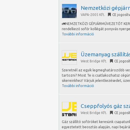
Nemzetközi gépjár
VAPA-2005 Kft.
CE jogosít
🚛NEMZETKÖZI GÉPJÁRMŰVEZETŐT KERESÜN
rendelkező sofőr kollégát ponyvás nyerge
További információ
Üzemanyag szállítá
West Bridge Kft.
CE jogosí
Szeretnél az egyik legmeghatározóbb ve
tartozni? Most Te is csatlakozhatsz cégü
sikereinkhez! Várjuk jelentkezésedet, ü
További információ
Cseppfolyós gáz szá
West Bridge Kft.
CE jogosí
Gáz szállító sofőröket keresünk csapatun
egyeztetett beosztás alapján, napi bejár