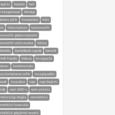
zajárós
hetelős
heti
i hazajárással
hétvégi
atásos sofőr
hosszútávú
hűtő
tős
hűtős kamion
kamionsofőr
mionsofőr gépkocsivezető
mionsofőr-uniós munka
kártya
hetelős
kiemelkedő napidíj
kiemelt
melt Fizetés
kisbusz
kocsigazda
ntener
konténerezés
cos konténeres sofőr
mozgópadlós
szak
muszakos
napi
napi bejárós
idíj
nem UNIO-s
nem uniózós
metország–Anglia
nemzetközi
mzetközi fuvarozás
mzetközi gépjármü-vezetö