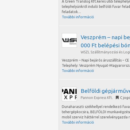
A Green Translog Kft.keres üllői telephel
telephelyünkről induló belföldi fuvar felad
feladatok…
További információ
Veszprém – napi bejá
000 Ft belépési bó
WSZL Szállítmányozási és Logis
Veszprém – Napi bejárós áruszállítás – CE 
Telephely: Veszprém Nyugat-Magyarország
További információ
Belföldi gépjárműv
Pannon Express Kft.
C jog
Dunaharaszti székhellyel rendelkező fuv
tehergépkocsira, BELFÖLDI munkavégzésre
mobil szerviz háttérrel szerelvénygazda 
További információ