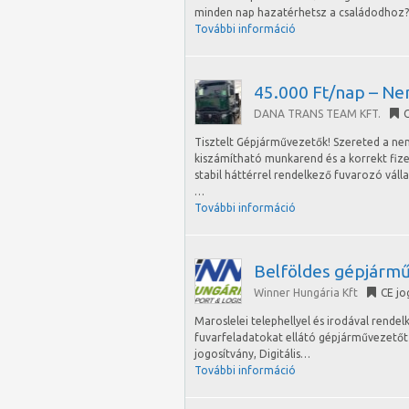
minden nap hazatérhetsz a családodhoz? A
További információ
45.000 Ft/nap – Ne
DANA TRANS TEAM KFT.
C
Tisztelt Gépjárművezetők! Szereted a ne
kiszámítható munkarend és a korrekt fiz
stabil háttérrel rendelkező fuvarozó váll
…
További információ
Belföldes gépjármű
Winner Hungária Kft
CE jo
Maroslelei telephellyel és irodával rende
fuvarfeladatokat ellátó gépjárművezetőt h
jogosítvány, Digitális…
További információ