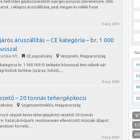
yre belföldes gépkocsivezetőt nyerges-ponyvás szerelvényre. Üllői
atok , raklapos áruszállítása, pest megyei és vidéki fuvar
4 aug 2026
rós áruszállítás – CE kategória – br. 1 000
nusszal
Fe
ztikai Kft.
CE jogosítvány
Veszprém
,
Magyarország
m
kategória br. 1 000 000 Ft belépési bónusszal Ami nálunk vár:
i boltok terítése (száraz, hűtött,…
E
4 aug 2026
M
ezető – 20 tonnás tehergépkocsi
E
osítvány
Szigetszentmiklós
,
Magyarország
arozó cégünk keres tehergépjármű vezetőt 20 tonnás
"B
: fiatal járműpark: rendszeresen ellenőrzött műszaki állapot
3/
rendszer korrekt,…
áll
4 aug 2026