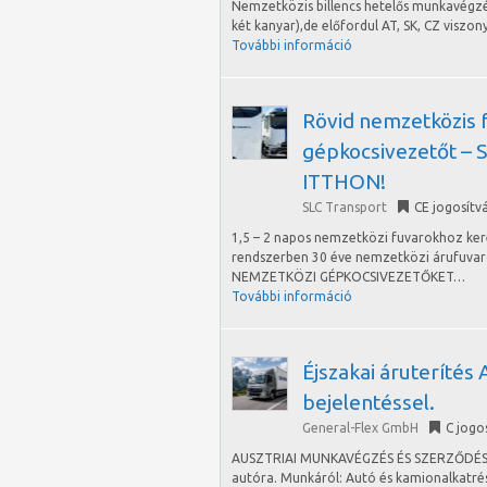
Nemzetközis billencs hetelős munkavégzésr
két kanyar),de előfordul AT, SK, CZ viszon
További információ
Rövid nemzetközis 
gépkocsivezetőt – 
ITTHON!
SLC Transport
CE jogosítv
1,5 – 2 napos nemzetközi fuvarokhoz ker
rendszerben 30 éve nemzetközi árufuvar
NEMZETKÖZI GÉPKOCSIVEZETŐKET…
További információ
Éjszakai áruterítés 
bejelentéssel.
General-Flex GmbH
C jogo
AUSZTRIAI MUNKAVÉGZÉS ÉS SZERZŐDÉS Ker
autóra. Munkáról: Autó és kamionalkatrész