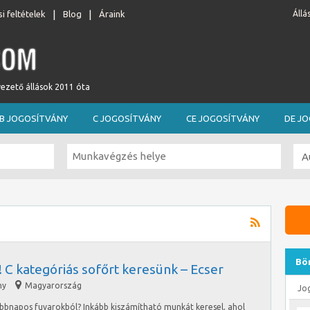
i feltételek
Blog
Áraink
Állá
vezető állások 2011 óta
B JOGOSÍTVÁNY
C JOGOSÍTVÁNY
CE JOGOSÍTVÁNY
DE J
Bö
 C kategóriás sofőrt keresünk – Ecser
ny
Magyarország
Jo
öbbnapos fuvarokból? Inkább kiszámítható munkát keresel, ahol