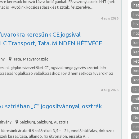
e keressük hosszú távra kollégánkat. Fő viszonylatunk: H-IT (heti
ha
ylat is. -Autóink kocsigazdásak és tiszták, felszerelve…
het
4 aug 2026
hiv
fuvarokra keresünk CE jogsival
hű
SLC Transport, Tata. MINDEN HÉTVÉGE
ka
ka
ány
Tata
,
Magyarország
két
esünk gépkocsivezetőket CE jogsival megegyezés szerinti bér
kie
ozással foglalkozó vállalkozáshoz rövid nemzetközi fuvarokhoz
ko
lán
4 aug 2026
mű
Ausztriában „C” jogosítvánnyal, osztrák
Nap
Né
sítvány
Salzburg
,
Salzburg, Ausztria
ne
esünk áruterítő sofőröket 3,5 – 12 t, emelő hátfalas, dobozos
ne
ek kiszállítása, állandó, fix útvonalon, éjszaka A…