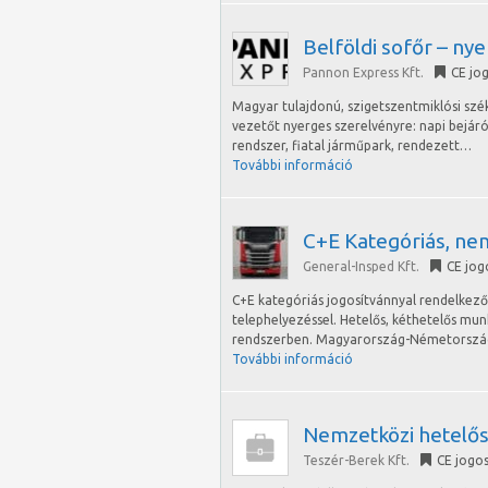
Belföldi sofőr – ny
Pannon Express Kft.
CE jo
Magyar tulajdonú, szigetszentmiklósi szé
vezetőt nyerges szerelvényre: napi bejár
rendszer, fiatal járműpark, rendezett…
További információ
C+E Kategóriás, ne
General-Insped Kft.
CE jog
C+E kategóriás jogosítvánnyal rendelke
telephelyezéssel. Hetelős, kéthetelős m
rendszerben. Magyarország-Németország
További információ
Nemzetközi hetelős 
Teszér-Berek Kft.
CE jogos