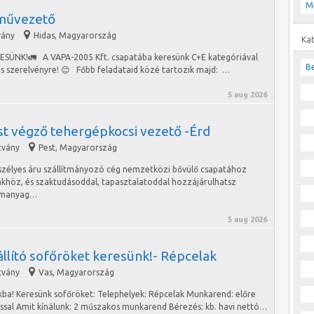
M
művezető
vány
Hidas
,
Magyarország
Ka
K!🚛 A VAPA-2005 Kft. csapatába keresünk C+E kategóriával
Be
s szerelvényre! 😊 Főbb feladataid közé tartozik majd: …
5 aug 2026
st végző tehergépkocsi vezető -Érd
tvány
Pest
,
Magyarország
szélyes áru szállítmányozó cég nemzetközi bővülő csapatához
nkhöz, és szaktudásoddal, tapasztalatoddal hozzájárulhatsz
zemanyag…
5 aug 2026
llító sofőröket keresünk!- Répcelak
tvány
Vas
,
Magyarország
kba! Keresünk sofőröket: Telephelyek: Répcelak Munkarend: előre
ással Amit kínálunk: 2 műszakos munkarend Bérezés: kb. havi nettó…