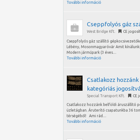
További információ
Cseppfolyós gáz sz
West Bridge Kft.
CE jogosí
Cseppfolyós gáz szállító gépkocsivezetők
Lébény, Mosonmagyaróvár Amit kínálunk:
Modern járműpark (3 éves…
További információ
Csatlakozz hozzánk 
kategóriás jogosítv
Special Transport Kft.
CE 
Csatlakozz hozzánk belföldi áruszállító 
üzletágban. Áruterítő csapatunkba 36 to
térségéből! Ami rád…
További információ