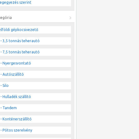
egegyezés szerint
tegória
lföldi gépkocsivezető
- 3,5 tonnás teherautó
- 7,5 tonnás teherautó
- Nyergesvontató
- Autószállító
- Silo
- Hulladék szállító
- Tandem
- Konténerszállító
- Pótos szerelvény