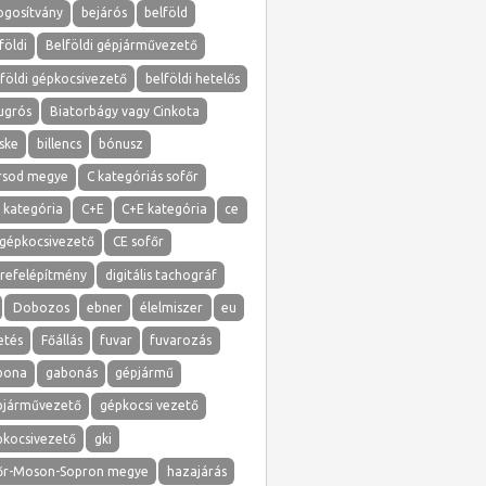
ogosítvány
bejárós
belföld
földi
Belföldi gépjárművezető
földi gépkocsivezető
belföldi hetelős
ugrós
Biatorbágy vagy Cinkota
ske
billencs
bónusz
rsod megye
C kategóriás sofőr
 kategória
C+E
C+E kategória
ce
 gépkocsivezető
CE sofőr
erefelépítmény
digitális tachográf
Dobozos
ebner
élelmiszer
eu
etés
Főállás
fuvar
fuvarozás
bona
gabonás
gépjármű
pjárművezető
gépkocsi vezető
pkocsivezető
gki
őr-Moson-Sopron megye
hazajárás