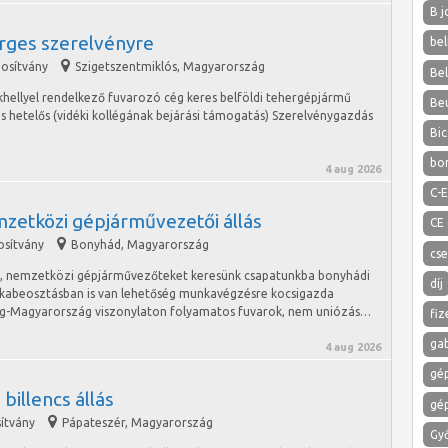
B j
erges szerelvényre
bel
gosítvány
Szigetszentmiklós
,
Magyarország
Bel
khellyel rendelkező fuvarozó cég keres belföldi tehergépjármű
Be
ós hetelős (vidéki kollégának bejárási támogatás) Szerelvénygazdás
Bic
bo
4 aug 2026
C-E
mzetközi gépjárművezetői állás
CE
osítvány
Bonyhád
,
Magyarország
cs
ző, nemzetközi gépjárművezőteket keresünk csapatunkba bonyhádi
díj
unkabeosztásban is van lehetőség munkavégzésre kocsigazda
-Magyarország viszonylaton folyamatos fuvarok, nem uniózás…
fiz
ga
4 aug 2026
gé
billencs állás
gé
ítvány
Pápateszér
,
Magyarország
Gy