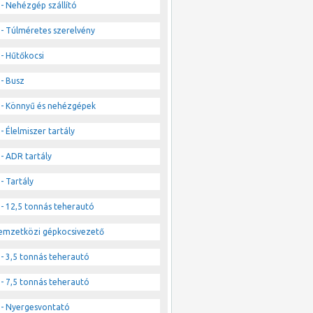
- Nehézgép szállító
- Túlméretes szerelvény
- Hűtőkocsi
- Busz
- Könnyű és nehézgépek
- Élelmiszer tartály
- ADR tartály
- Tartály
- 12,5 tonnás teherautó
emzetközi gépkocsivezető
- 3,5 tonnás teherautó
- 7,5 tonnás teherautó
- Nyergesvontató