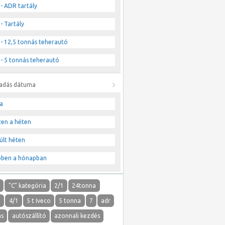
- ADR tartály
- Tartály
- 12,5 tonnás teherautó
- 5 tonnás teherautó
ladás dátuma
a
zen a héten
últ héten
bben a hónapban
"
"C" kategória
2/1
24tonna
1
4/1
5 t Iveco
5 tonna
7
adr
ás
autószállító
azonnali kezdés