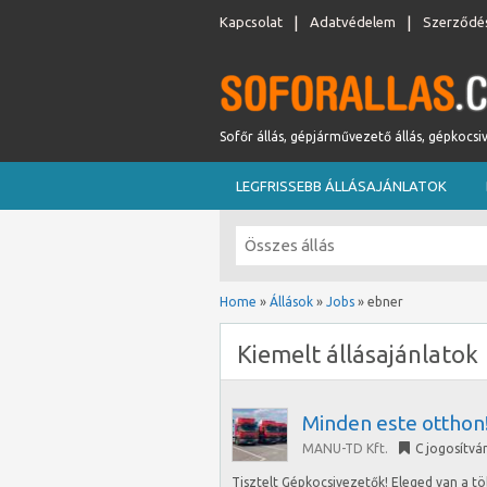
Kapcsolat
Adatvédelem
Szerződés
Sofőr állás, gépjárművezető állás, gépkocsi
LEGFRISSEBB ÁLLÁSAJÁNLATOK
Home
»
Állások
»
Jobs
»
ebner
Kiemelt állásajánlatok
Minden este otthon!
MANU-TD Kft.
C jogosítvá
Tisztelt Gépkocsivezetők! Eleged van a t