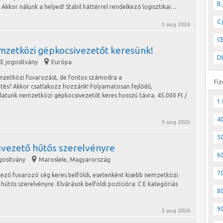
B 
kkor nálunk a helyed! Stabil háttérrel rendelkező logisztikai…
C 
5 aug 2026
CE
mzetközi gépkocsivezetőt keresünk!
DE
E jogosítvány
Európa
mzetközi fuvarozást, de fontos számodra a
Fiz
etés? Akkor csatlakozz hozzánk! Folyamatosan fejlődő,
alatunk nemzetközi gépkocsivezetőt keres hosszú távra. 45.000 Ft /
1 
40
5 aug 2026
50
vezető hűtős szerelvényre
60
gosítvány
Maroslele
,
Magyarország
70
lkező fuvarozó cég keres belföldi, esetenként kisebb nemzetközi
űtős szerelvényre. Elvárások belföldi pozícióra: C E kategóriás
80
90
5 aug 2026