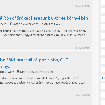
5 aug 2026
állító sofőröket keresünk Győr és környékén
tvány
Győr-Moson-Sopron
,
Magyarország
et keresünk folyamatosan bővülő csapatunkba! Telephelyek: Győr,
 Előre tervezhető, egyeztetett beosztás 2 műszakos munkarend
5 aug 2026
belföldi áruszállító pozícióba, C+E
ánnyal
jogosítvány
Debrecen
,
Magyarország
N
pozícióba! Hosszútávú biztos munkalehetőség egy válságálló
nnás pótos szerelvényre keresünk megbízható kollégát Debrecen
5 aug 2026