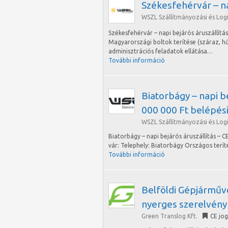
Székesfehérvár – na
WSZL Szállítmányozási és Logis
Székesfehérvár – napi bejárós áruszállítá
Magyarországi boltok terítése (száraz, h
adminisztrációs feladatok ellátása…
További információ
Biatorbágy – napi be
000 000 Ft belépési
WSZL Szállítmányozási és Logis
Biatorbágy – napi bejárós áruszállítás – C
vár: Telephely: Biatorbágy Országos terít
További információ
Belföldi Gépjárműv
nyerges szerelvény
Green Translog Kft.
CE jo