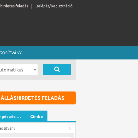
shirdetés feladás
Belépés/Regisztráció
OGOSÍTVÁNY
ÁLLÁSHIRDETÉS FELADÁS
ngészés …
Címke
gosítvány