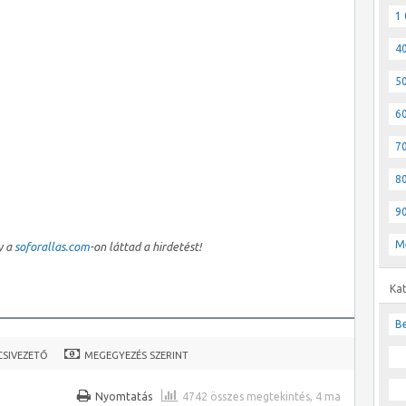
1 
40
50
60
70
80
90
M
y a
soforallas.com
-on láttad a hirdetést!
Ka
Be
CSIVEZETŐ
MEGEGYEZÉS SZERINT
Nyomtatás
4742 összes megtekintés, 4 ma