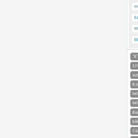
m
E
M
E
"B
3/
aut
B j
bel
bel
Bi
bil
C k