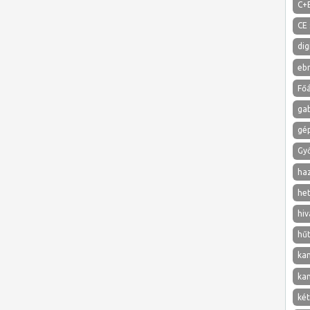
C+
CE 
dig
eb
Főá
ga
gé
Gy
ha
het
hiv
hű
ka
ka
két