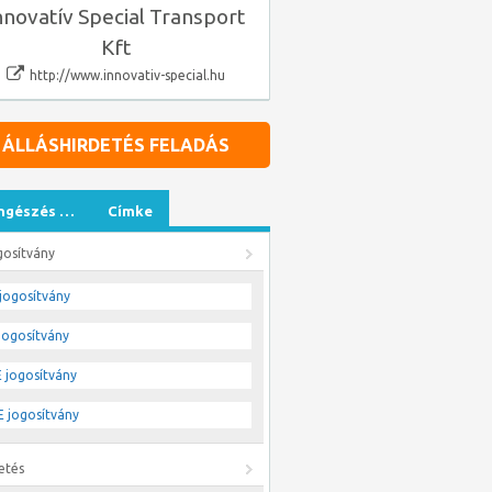
nnovatív Special Transport
Kft
http://www.innovativ-special.hu
ÁLLÁSHIRDETÉS FELADÁS
ngészés …
Címke
gosítvány
jogosítvány
jogosítvány
 jogosítvány
 jogosítvány
etés