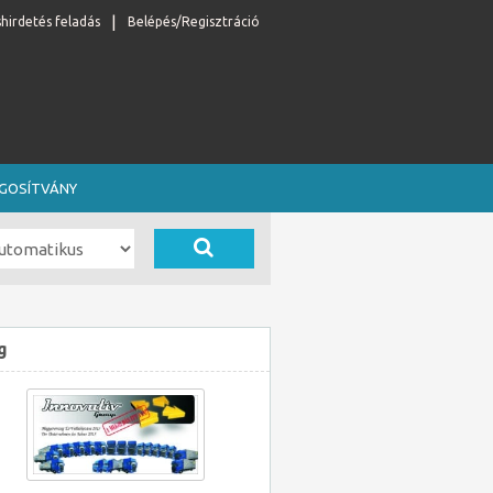
shirdetés feladás
Belépés/Regisztráció
OGOSÍTVÁNY
g