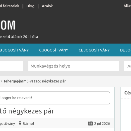
i feltételek
Blog
Áraink
Állá
vezető állások 2011 óta
B JOGOSÍTVÁNY
C JOGOSÍTVÁNY
CE JOGOSÍTVÁNY
DE J
»
Tehergépjármű-vezető négykezes pár
Cé
 longer be relevant!
tő négykezes pár
gosítvány
Bárhol
2 júl 2026