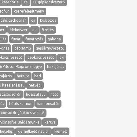
E kategória
ce
CE gépkocsivezető
sofőr
cserefelépítmény
itális tachográf
díj
Dobozos
ner
élelmiszer
eu
fizetés
llás
fuvar
fuvarozás
gabona
bonás
gépjármű
gépjárművezető
pkocsi vezető
gépkocsivezető
gki
őr-Moson-Sopron megye
hazajárás
zajárós
hetelős
heti
i hazajárással
hétvégi
atásos sofőr
hosszútávú
hűtő
tős
hűtős kamion
kamionsofőr
mionsofőr gépkocsivezető
mionsofőr-uniós munka
kártya
hetelős
kiemelkedő napidíj
kiemelt