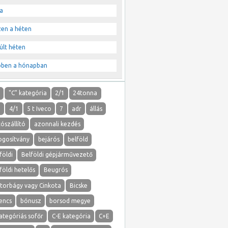
a
zen a héten
últ héten
bben a hónapban
"
"C" kategória
2/1
24tonna
1
4/1
5 t Iveco
7
adr
állás
ószállító
azonnali kezdés
ogosítvány
bejárós
belföld
földi
Belföldi gépjárművezető
földi hetelős
Beugrós
atorbágy vagy Cinkota
Bicske
lencs
bónusz
borsod megye
ategóriás sofőr
C-E kategória
C+E