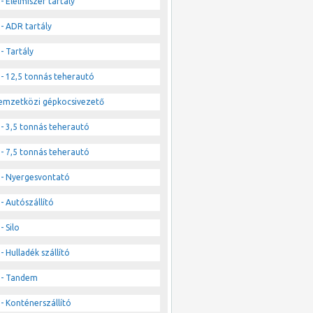
- Élelmiszer tartály
- ADR tartály
- Tartály
- 12,5 tonnás teherautó
emzetközi gépkocsivezető
- 3,5 tonnás teherautó
- 7,5 tonnás teherautó
- Nyergesvontató
- Autószállító
- Silo
- Hulladék szállító
- Tandem
- Konténerszállító