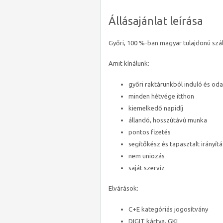
Állásajánlat leírása
Győri, 100 %-ban magyar tulajdonú szá
Amit kínálunk:
győri raktárunkból induló és o
minden hétvége itthon
kiemelkedő napidíj
állandó, hosszútávú munka
pontos fizetés
segítőkész és tapasztalt irányítá
nem uniozás
saját szervíz
Elvárások:
C+E kategóriás jogosítvány
DIGIT kártya, GKI