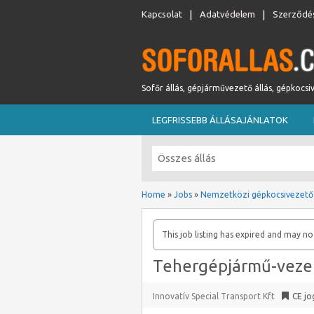
Kapcsolat
Adatvédelem
Szerződés
Sofőr állás, gépjárművezető állás, gépkocsi
LEGFRISSEBB ÁLLÁSAJÁNLATOK
Home
»
Jobs
»
Nemzetközi gépkocsivezető
This job listing has expired and may no
Tehergépjármű-veze
Innovatív Special Transport Kft
CE jo