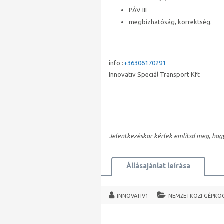
PÁV III
megbízhatóság, korrektség.
info :
+36306170291
Innovativ Speciál Transport Kft
Jelentkezéskor kérlek említsd meg, hog
Állásajánlat leírása
INNOVATIV1
NEMZETKÖZI GÉPKO