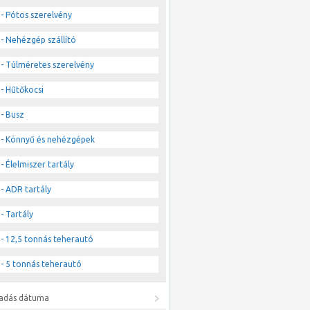
- Pótos szerelvény
- Nehézgép szállító
- Túlméretes szerelvény
- Hűtőkocsi
- Busz
- Könnyű és nehézgépek
- Élelmiszer tartály
- ADR tartály
- Tartály
- 12,5 tonnás teherautó
- 5 tonnás teherautó
ladás dátuma