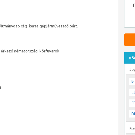
I
llítmányozó cég keres gépjárművezető párt.
da érkező németországi körfuvarok
Bö
Jo
B 
s
C 
CE
DE
Fiz