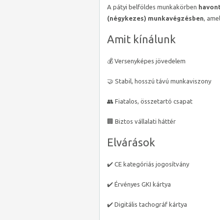
A pátyi belföldes munkakörben
havont
(négykezes) munkavégzésben
, ame
Amit kínálunk
💰 Versenyképes jövedelem
🤝 Stabil, hosszú távú munkaviszony
👥 Fiatalos, összetartó csapat
🏢 Biztos vállalati háttér
Elvárások
✔️ CE kategóriás jogosítvány
✔️ Érvényes GKI kártya
✔️ Digitális tachográf kártya