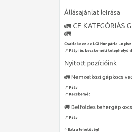
Állásajánlat leírása
🚛 CE KATEGÓRIÁS 
🚛
Csatlakozz az LGI Hungária Logiszt
📍
Pátyi és kecskeméti telephelyün
Nyitott pozícióink
🚛 Nemzetközi gépkocsive
📍
Páty
📍
Kecskemét
🚚 Belföldes tehergépkocs
📍
Páty
⭐
Extra lehetőség!