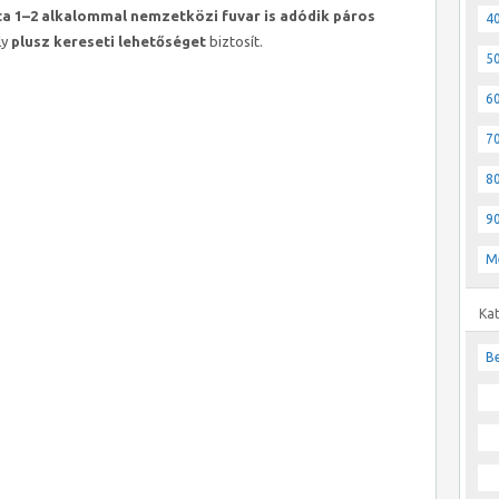
a 1–2 alkalommal nemzetközi fuvar is adódik páros
40
ly
plusz kereseti lehetőséget
biztosít.
50
60
70
80
90
M
Ka
Be