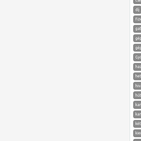
cs
díj
fiz
ga
gé
gé
Gy
ha
het
hiv
hű
ka
ka
két
kie