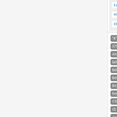
E
M
E
"B
3/
az
bel
Be
Be
Bic
bo
C-E
CE