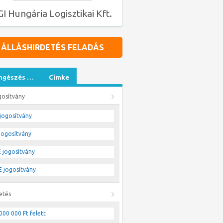
GI Hungária Logisztikai Kft.
ÁLLÁSHIRDETÉS FELADÁS
ngészés …
Címke
gosítvány
jogosítvány
jogosítvány
 jogosítvány
 jogosítvány
etés
000 000 Ft felett