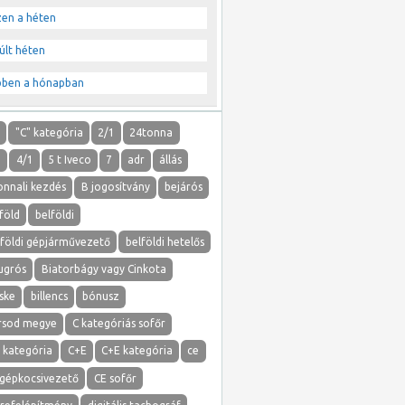
zen a héten
últ héten
bben a hónapban
"
"C" kategória
2/1
24tonna
1
4/1
5 t Iveco
7
adr
állás
onnali kezdés
B jogosítvány
bejárós
föld
belföldi
lföldi gépjárművezető
belföldi hetelős
ugrós
Biatorbágy vagy Cinkota
ske
billencs
bónusz
rsod megye
C kategóriás sofőr
 kategória
C+E
C+E kategória
ce
 gépkocsivezető
CE sofőr