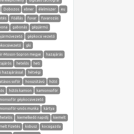
erefelépítmény
digitális tachográf
Dobozos
ebner
élelmiszer
eu
etés
Főállás
fuvar
fuvarozás
bona
gabonás
gépjármű
pjárművezető
gépkocsi vezető
pkocsivezető
gki
őr-Moson-Sopron megye
hazajárás
zajárós
hetelős
heti
i hazajárással
hétvégi
atásos sofőr
hosszútávú
hűtő
tős
hűtős kamion
kamionsofőr
mionsofőr gépkocsivezető
mionsofőr-uniós munka
kártya
hetelős
kiemelkedő napidíj
kiemelt
melt Fizetés
kisbusz
kocsigazda