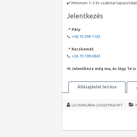
✔️ Minimum 1–2 év szakmai tapasztalat
Jelentkezés
📍
Páty
📞
+36 70 399 1103
📍
Kecskemét
📞
+36 70 199 6943
📲
Jelentkezz még ma, és légy Te is
Állásajánlat leírása
LGI HUNGÁRIA LOGISZTIKAI KFT.