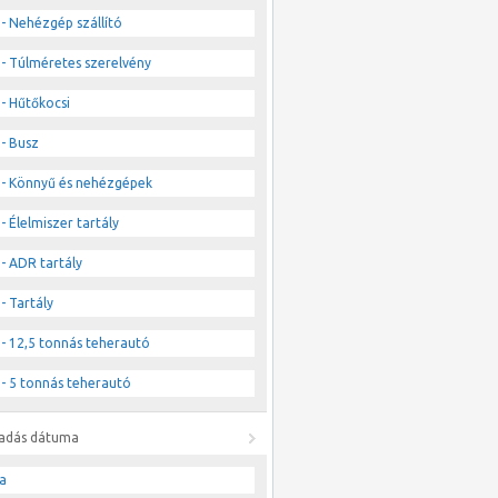
- Nehézgép szállító
- Túlméretes szerelvény
- Hűtőkocsi
- Busz
- Könnyű és nehézgépek
- Élelmiszer tartály
- ADR tartály
- Tartály
- 12,5 tonnás teherautó
- 5 tonnás teherautó
ladás dátuma
a