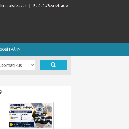
shirdetés feladás
Belépés/Regisztráció
OGOSÍTVÁNY
g