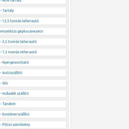
- ADR tartály
- Tartály
- 12,5 tonnás teherautó
emzetközi gépkocsivezető
- 3,5 tonnás teherautó
- 7,5 tonnás teherautó
- Nyergesvontató
- Autószállító
- Silo
- Hulladék szállító
- Tandem
- Konténerszállító
- Pótos szerelvény