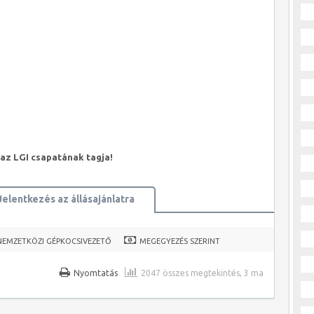
 az LGI csapatának tagja!
Jelentkezés az állásajánlatra
NEMZETKÖZI GÉPKOCSIVEZETŐ
MEGEGYEZÉS SZERINT
Nyomtatás
2047 összes megtekintés, 3 ma