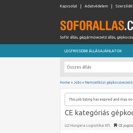
Kapcsolat
Adatvédelem
Szerződés
Sofőr állás, gépjárművezető állás, gépkocsi
LEGFRISSEBB ÁLLÁSAJÁNLATOK
Home
»
Jobs
»
Nemzetközi gépkocsivezető
This job listing has expired and may no
CE kategóriás gépko
LGI Hungária Logisztikai Kft.
CE jogos