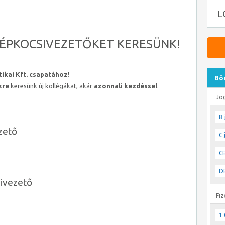
L
GÉPKOCSIVEZETŐKET KERESÜNK!
ikai Kft. csapatához!
Bö
kre
keresünk új kollégákat, akár
azonnali kezdéssel
.
Jo
B 
zető
C 
CE
DE
ivezető
Fiz
1 