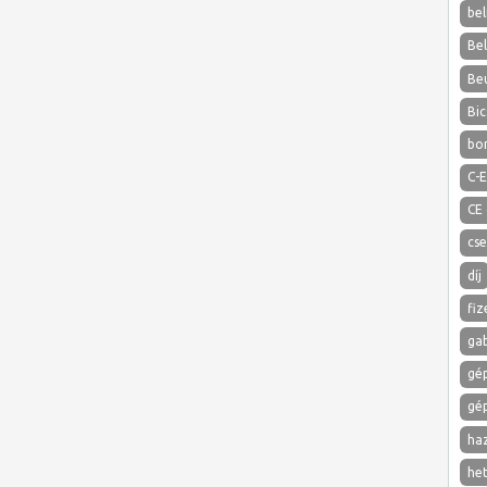
bel
Be
Be
Bic
bo
C-E
CE
cs
díj
fiz
ga
gé
gé
ha
het