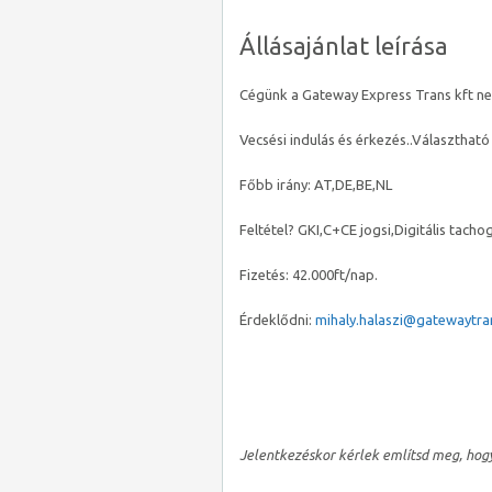
Állásajánlat leírása
Cégünk a Gateway Express Trans kft nem
Vecsési indulás és érkezés..Választhat
Főbb irány: AT,DE,BE,NL
Feltétel? GKI,C+CE jogsi,Digitális tachog
Fizetés: 42.000ft/nap.
Érdeklődni:
mihaly.halaszi@gatewaytra
Jelentkezéskor kérlek említsd meg, hog