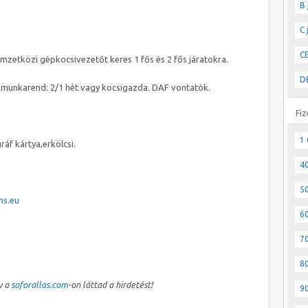
B 
C 
CE
zetközi gépkocsivezetőt keres 1 fős és 2 fős járatokra.
DE
ó munkarend: 2/1 hét vagy kocsigazda. DAF vontatók.
Fiz
1 
ráf kártya,erkölcsi.
40
50
ns.eu
60
70
80
y a
soforallas.com
-on láttad a hirdetést!
90