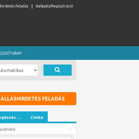
shirdetés feladás
Belépés/Regisztráció
OGOSÍTVÁNY
ÁLLÁSHIRDETÉS FELADÁS
ngészés …
Címke
gosítvány