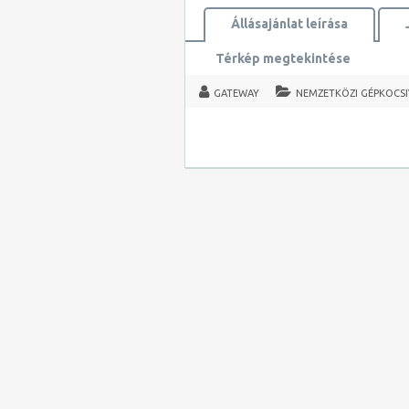
Állásajánlat leírása
Térkép megtekintése
GATEWAY
NEMZETKÖZI GÉPKOCS