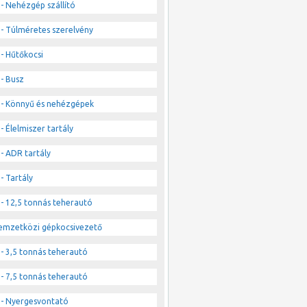
- Nehézgép szállító
- Túlméretes szerelvény
- Hűtőkocsi
- Busz
- Könnyű és nehézgépek
- Élelmiszer tartály
- ADR tartály
- Tartály
- 12,5 tonnás teherautó
emzetközi gépkocsivezető
- 3,5 tonnás teherautó
- 7,5 tonnás teherautó
- Nyergesvontató