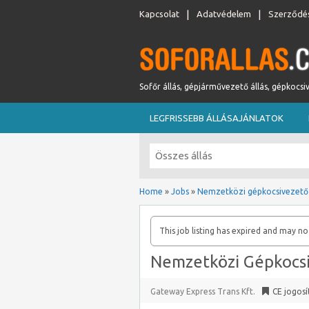
Kapcsolat
Adatvédelem
Szerződés
Sofőr állás, gépjárművezető állás, gépkocsi
LEGFRISSEBB ÁLLÁSAJÁNLATOK
Home
»
Jobs
»
Nemzetközi gépkocsivezető
This job listing has expired and may no
Nemzetközi Gépkocs
Gateway Express Trans Kft.
CE jogosí