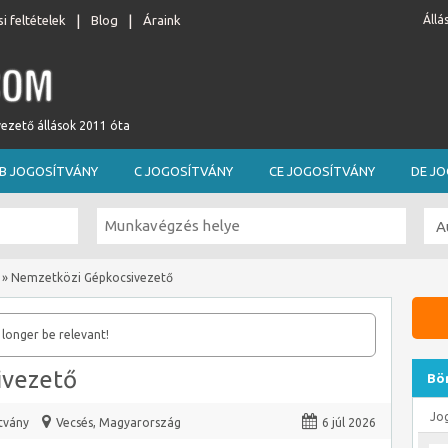
i feltételek
Blog
Áraink
Állá
vezető állások 2011 óta
B JOGOSÍTVÁNY
C JOGOSÍTVÁNY
CE JOGOSÍTVÁNY
DE J
»
Nemzetközi Gépkocsivezető
 longer be relevant!
ivezető
Bö
Jo
tvány
Vecsés
,
Magyarország
6 júl 2026