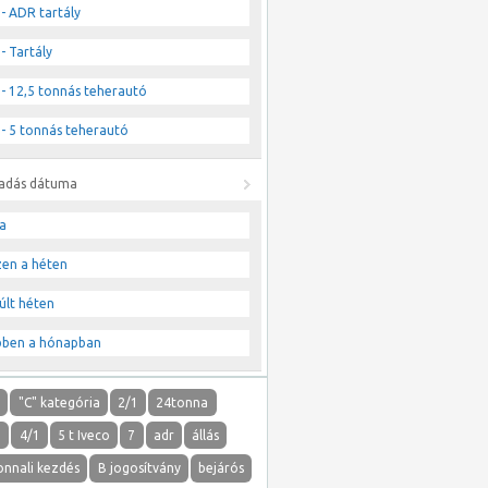
- ADR tartály
- Tartály
- 12,5 tonnás teherautó
- 5 tonnás teherautó
ladás dátuma
a
zen a héten
últ héten
bben a hónapban
"
"C" kategória
2/1
24tonna
1
4/1
5 t Iveco
7
adr
állás
onnali kezdés
B jogosítvány
bejárós