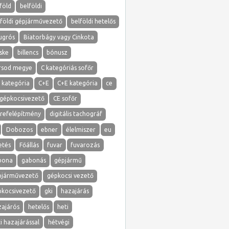
föld
belföldi
lföldi gépjárművezető
belföldi hetelős
ugrós
Biatorbágy vagy Cinkota
ske
billencs
bónusz
rsod megye
C kategóriás sofőr
 kategória
C+E
C+E kategória
ce
 gépkocsivezető
CE sofőr
erefelépítmény
digitális tachográf
Dobozos
ebner
élelmiszer
eu
etés
Főállás
fuvar
fuvarozás
bona
gabonás
gépjármű
pjárművezető
gépkocsi vezető
pkocsivezető
gki
hazajárás
zajárós
hetelős
heti
i hazajárással
hétvégi