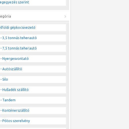
egegyezés szerint
tegória
lföldi gépkocsivezető
- 3,5 tonnás teherautó
- 7,5 tonnás teherautó
- Nyergesvontató
- Autószállító
- Silo
- Hulladék szállító
- Tandem
- Konténerszállító
- Pótos szerelvény