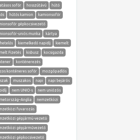
atásos sofőr
hosszútávú
hűtő
tős
hűtős kamion
kamionsofőr
mionsofőr gépkocsivezető
mionsofőr-uniós munka
kártya
hetelős
kiemelkedő napidíj
kiemelt
melt Fizetés
kisbusz
kocsigazda
ntener
konténerezés
cos konténeres sofőr
mozgópadlós
szak
muszakos
napi
napi bejárós
idíj
nem UNIO-s
nem uniózós
metország–Anglia
nemzetközi
mzetközi fuvarozás
mzetközi gépjármü-vezetö
mzetközi gépjárművezető
mzetközi gépkocsivezető