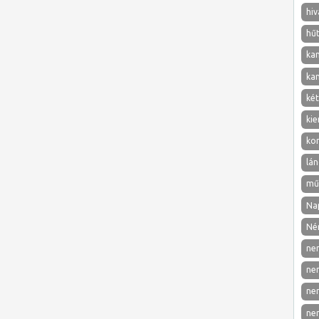
hiv
hű
ka
ka
két
kie
ko
lán
mű
Nap
Né
ne
ne
ne
ne