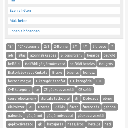
ma
Ezen a héten
Múlt héten
Ebben a hónapban
"B"
"C" kategória
2/1
24tonna
3/1
4/1
5 t Iveco
7
adr
állás
azonnali kezdés
B jogosítvány
bejárós
belföld
belföldi
Belföldi gépjárművezető
belföldi hetelős
Beugrós
Biatorbágy vagy Cinkota
Bicske
billencs
bónusz
borsod megye
C kategóriás sofőr
C-E kategória
C+E
C+E kategória
ce
CE gépkocsivezető
CE sofőr
cserefelépítmény
digitális tachográf
díj
Dobozos
ebner
élelmiszer
eu
fizetés
Főállás
fuvar
fuvarozás
gabona
gabonás
gépjármű
gépjárművezető
gépkocsi vezető
gépkocsivezető
gki
hazajárás
hazajárós
hetelős
heti