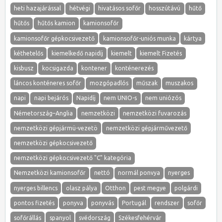
heti hazajárással
hétvégi
hivatásos sofőr
hosszútávú
hűtő
hűtős
hűtős kamion
kamionsofőr
kamionsofőr gépkocsivezető
kamionsofőr-uniós munka
kártya
kéthetelős
kiemelkedő napidíj
kiemelt
kiemelt Fizetés
kisbusz
kocsigazda
kontener
konténerezés
láncos konténeres sofőr
mozgópadlós
műszak
muszakos
napi
napi bejárós
Napidíj
nem UNIO-s
nem uniózós
Németország–Anglia
nemzetközi
nemzetközi fuvarozás
nemzetközi gépjármü-vezetö
nemzetközi gépjárművezető
nemzetközi gépkocsivezető
nemzetközi gépkocsivezető "C" kategória
Nemzetközi kamionsofőr
nettó
normál ponvya
nyerges
nyerges billencs
olasz pálya
Otthon
pest megye
polgárdi
pontos fizetés
ponyva
ponyvás
Portugál
rendszer
sofőr
sofőrállás
spanyol
svédország
Székesfehérvár