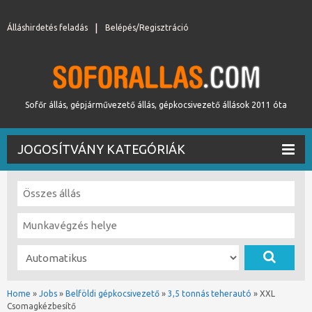
Álláshirdetés feladás
Belépés/Regisztráció
Sofőr állás, gépjárművezető állás, gépkocsivezető állások 2011 óta
JOGOSÍTVÁNY KATEGÓRIÁK
Home
»
Jobs
»
Belföldi gépkocsivezető
»
3,5 tonnás teherautó
»
XXL
Csomagkézbesítő