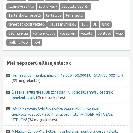
személyszállító
szerelvény
tapasztalt sofőr
Tartálykocsi vezető
tartályos
teherautó
tehergépkocsi vezető
Teljes munkaidő
TGK
UK
unio
üzemanyag
versenyképes
veszprém
vezető
vontató
wab
walkingfloor
XVI
Mai népszerű állásajánlatok
Nemzetközi munka, napidíj: 47.000 - 50.000 Ft,- (ADR 53.000 Ft,-)
(55 megtekintés)
Éjszakai áruterítés Ausztriában "C" jogosítvánnyal, osztrák
bejelentéssel.
(45 megtekintés)
Rövid nemzetközis fuvarokra keresünk CE jogsival
gépkocsivezetőt - SLC Transport, Tata. MINDEN HÉTVÉGE
ITTHON!
(34 megtekintés)
A Happy Cargo Kft. hűtős, napi bejárós munkára keres váltott