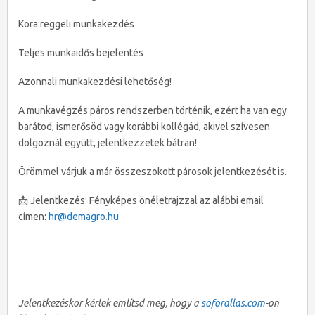
Kora reggeli munkakezdés
Teljes munkaidős bejelentés
Azonnali munkakezdési lehetőség!
A munkavégzés páros rendszerben történik, ezért ha van egy
barátod, ismerősöd vagy korábbi kollégád, akivel szívesen
dolgoznál együtt, jelentkezzetek bátran!
Örömmel várjuk a már összeszokott párosok jelentkezését is.
📩 Jelentkezés: Fényképes önéletrajzzal az alábbi email
címen:
hr@demagro.hu
Jelentkezéskor kérlek említsd meg, hogy a
soforallas.com
-on