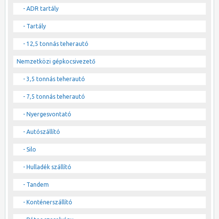
- ADR tartály
- Tartály
- 12,5 tonnás teherautó
Nemzetközi gépkocsivezető
- 3,5 tonnás teherautó
- 7,5 tonnás teherautó
- Nyergesvontató
- Autószállító
- Silo
- Hulladék szállító
- Tandem
- Konténerszállító