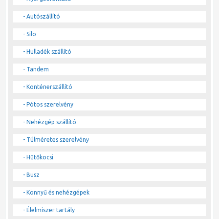
- Autószállító
- Silo
- Hulladék szállító
- Tandem
- Konténerszállító
- Pótos szerelvény
- Nehézgép szállító
- Túlméretes szerelvény
- Hűtőkocsi
- Busz
- Könnyű és nehézgépek
- Élelmiszer tartály