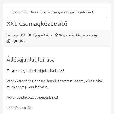
This job listing has expired and may no longer be relevant!
XXL Csomagkézbesítő
Demagro Kft.
B jogosítvány
Galgahévíz
,
Magyarország
6 júl 2026
Állásajánlat leírása
Te vezetsz, mi biztosítjuk a hátteret!
Van B kategóriás jogosítványod, szeretsz vezetni, és a fizikai
munka sem jelent kihívást?
Akkor csatlakozz csapatunkhoz!
Főbb feladatok: