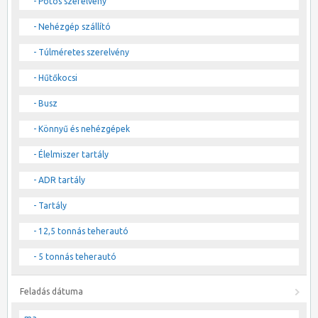
- Pótos szerelvény
- Nehézgép szállító
- Túlméretes szerelvény
- Hűtőkocsi
- Busz
- Könnyű és nehézgépek
- Élelmiszer tartály
- ADR tartály
- Tartály
- 12,5 tonnás teherautó
- 5 tonnás teherautó
Feladás dátuma