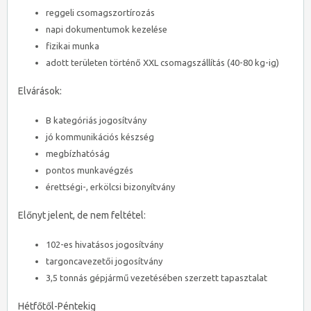
reggeli csomagszortírozás
napi dokumentumok kezelése
fizikai munka
adott területen történő XXL csomagszállítás (40-80 kg-ig)
Elvárások:
B kategóriás jogosítvány
jó kommunikációs készség
megbízhatóság
pontos munkavégzés
érettségi-, erkölcsi bizonyítvány
Előnyt jelent, de nem feltétel:
102-es hivatásos jogosítvány
targoncavezetői jogosítvány
3,5 tonnás gépjármű vezetésében szerzett tapasztalat
Hétfőtől-Péntekig