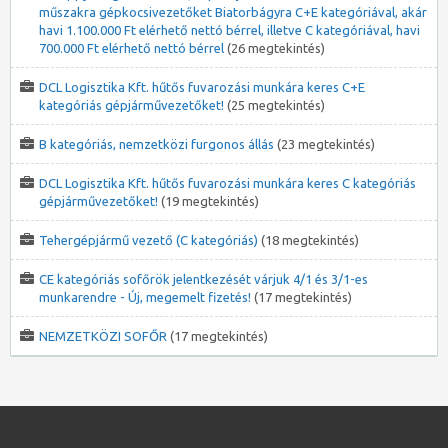
műszakra gépkocsivezetőket Biatorbágyra C+E kategóriával, akár
havi 1.100.000 Ft elérhető nettó bérrel, illetve C kategóriával, havi
700.000 Ft elérhető nettó bérrel
(26 megtekintés)
DCL Logisztika Kft. hűtős fuvarozási munkára keres C+E
kategóriás gépjárművezetőket!
(25 megtekintés)
B kategóriás, nemzetközi furgonos állás
(23 megtekintés)
DCL Logisztika Kft. hűtős fuvarozási munkára keres C kategóriás
gépjárművezetőket!
(19 megtekintés)
Tehergépjármű vezető (C kategóriás)
(18 megtekintés)
CE kategóriás sofőrök jelentkezését várjuk 4/1 és 3/1-es
munkarendre - Új, megemelt fizetés!
(17 megtekintés)
NEMZETKÖZI SOFŐR
(17 megtekintés)