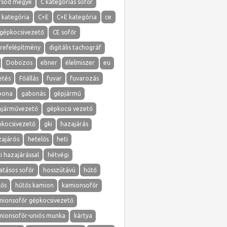
rsod megye
C kategóriás sofőr
 kategória
C+E
C+E kategória
ce
 gépkocsivezető
CE sofőr
erefelépítmény
digitális tachográf
Dobozos
ebner
élelmiszer
eu
etés
Főállás
fuvar
fuvarozás
bona
gabonás
gépjármű
pjárművezető
gépkocsi vezető
pkocsivezető
gki
hazajárás
zajárós
hetelős
heti
i hazajárással
hétvégi
atásos sofőr
hosszútávú
hűtő
tős
hűtős kamion
kamionsofőr
mionsofőr gépkocsivezető
mionsofőr-uniós munka
kártya