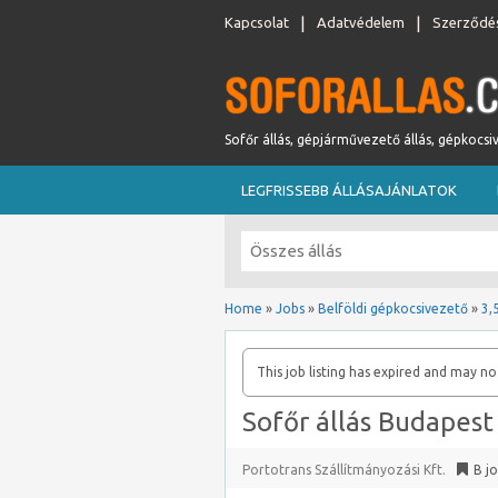
Kapcsolat
Adatvédelem
Szerződés
Sofőr állás, gépjárművezető állás, gépkocsi
LEGFRISSEBB ÁLLÁSAJÁNLATOK
Home
»
Jobs
»
Belföldi gépkocsivezető
»
3,
This job listing has expired and may no
Sofőr állás Budapest
Portotrans Szállítmányozási Kft.
B j