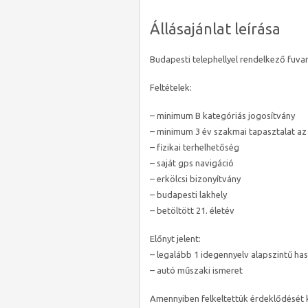
Állásajánlat leírása
Budapesti telephellyel rendelkező fuva
Feltételek:
– minimum B kategóriás jogosítvány
– minimum 3 év szakmai tapasztalat az
– fizikai terhelhetőség
– saját gps navigáció
– erkölcsi bizonyítvány
– budapesti lakhely
– betöltött 21. életév
Előnyt jelent:
– legalább 1 idegennyelv alapszintű ha
– autó műszaki ismeret
Amennyiben felkeltettük érdeklődését ké