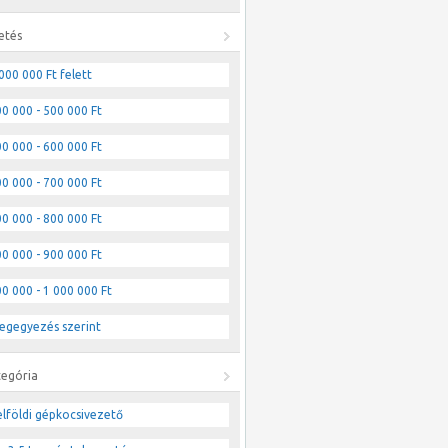
etés
000 000 Ft felett
0 000 - 500 000 Ft
0 000 - 600 000 Ft
0 000 - 700 000 Ft
0 000 - 800 000 Ft
0 000 - 900 000 Ft
0 000 - 1 000 000 Ft
egegyezés szerint
tegória
lföldi gépkocsivezető