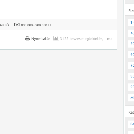
Fiz
1 
RAUTÓ
800 000 - 900 000 FT
40
Nyomtatás
3128 összes megtekintés, 1 ma
50
60
70
80
90
M
Ka
Be