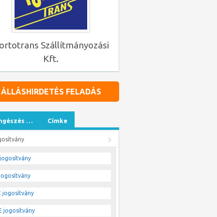
ortotrans Szállítmányozási
Kft.
ÁLLÁSHIRDETÉS FELADÁS
ngészés …
Címke
gosítvány
jogosítvány
jogosítvány
 jogosítvány
 jogosítvány