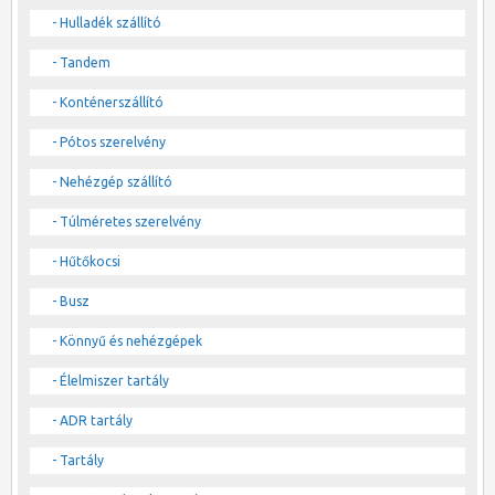
- Hulladék szállító
- Tandem
- Konténerszállító
- Pótos szerelvény
- Nehézgép szállító
- Túlméretes szerelvény
- Hűtőkocsi
- Busz
- Könnyű és nehézgépek
- Élelmiszer tartály
- ADR tartály
- Tartály