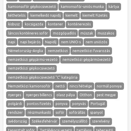
kamionsofőr gépkocsivezető
kamionsofőr-uniós munka
kártya
kéthetelős
kiemelkedő napidíj
kiemelt
kiemelt Fizetés
kisbusz
kocsigazda
kontener
konténerezés
láncos konténeres sofőr
mozgópadlós
műszak
muszakos
napi
napi bejárós
Napidíj
nem UNIO-s
nem uniózós
Németország–Anglia
nemzetközi
nemzetközi fuvarozás
nemzetközi gépjármü-vezetö
nemzetközi gépjárművezető
nemzetközi gépkocsivezető
nemzetközi gépkocsivezető "C" kategória
Nemzetközi kamionsofőr
nettó
nincs hétvége
normál ponvya
nyerges
nyerges billencs
olasz pálya
Otthon
pest megye
polgárdi
pontos fizetés
ponyva
ponyvás
Portugál
rendszer
részmunkaidő
sofőr
sofőrállás
spanyol
svédország
Székesfehérvár
személyszállító
szerelvény
tapasztalt sofőr
Tartálykocsi vezető
tartályos
teherautó