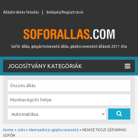
Álláshirdetés feladás
Belépés/Regisztráció
Sofőr állás, gépjárművezető állás, gépkocsivezető állások 2011 óta
JOGOSÍTVÁNY KATEGÓRIÁK
Home
»
Jobs
»
Nemzetközi gépkocsivezető
»
NEMZETKÖZI GÉPJÁRMŰ
SOFŐR