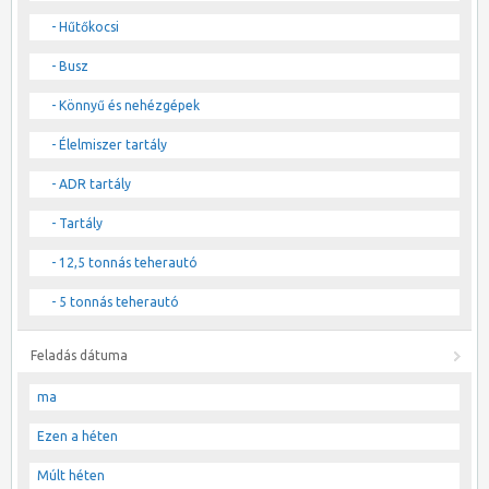
- Hűtőkocsi
- Busz
- Könnyű és nehézgépek
- Élelmiszer tartály
- ADR tartály
- Tartály
- 12,5 tonnás teherautó
- 5 tonnás teherautó
Feladás dátuma
ma
Ezen a héten
Múlt héten