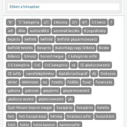
Ebben a hónapban
"B"
"C" kategória
2/1
24tonna
3/1
4/1
5 t Iveco
7
adr
állás
autószállító
azonnali kezdés
B jogosítvány
bejárós
belföld
belföldi
Belföldi gépjárművezető
belföldi hetelős
Beugrós
Biatorbágy vagy Cinkota
Bicske
billencs
bónusz
borsod megye
C kategóriás sofőr
C-E kategória
C+E
C+E kategória
ce
CE gépkocsivezető
CE sofőr
cserefelépítmény
digitális tachográf
díj
Dobozos
ebner
élelmiszer
eu
fizetés
Főállás
fuvar
fuvarozás
gabona
gabonás
gépjármű
gépjárművezető
gépkocsi vezető
gépkocsivezető
gki
Győr-Moson-Sopron megye
hazajárás
hazajárós
hetelős
heti
heti hazajárással
hétvégi
hivatásos sofőr
hosszútávú
hűtő
hűtős
hűtős kamion
kamionsofőr