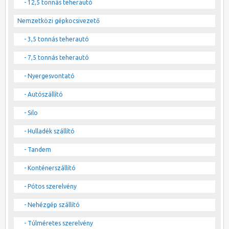
- 12,5 tonnás teherautó
Nemzetközi gépkocsivezető
- 3,5 tonnás teherautó
- 7,5 tonnás teherautó
- Nyergesvontató
- Autószállító
- Silo
- Hulladék szállító
- Tandem
- Konténerszállító
- Pótos szerelvény
- Nehézgép szállító
- Túlméretes szerelvény