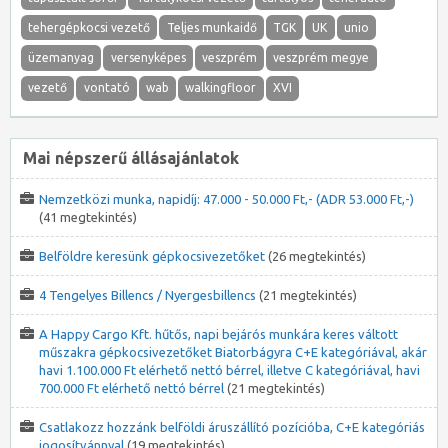
tehergépkocsi vezető
Teljes munkaidő
TGK
UK
unio
üzemanyag
versenyképes
veszprém
veszprém megye
vezető
vontató
wab
walkingfloor
XVI
Mai népszerű állásajánlatok
Nemzetközi munka, napidíj: 47.000 - 50.000 Ft,- (ADR 53.000 Ft,-)
(41 megtekintés)
Belföldre keresünk gépkocsivezetőket
(26 megtekintés)
4 Tengelyes Billencs / Nyergesbillencs
(21 megtekintés)
A Happy Cargo Kft. hűtős, napi bejárós munkára keres váltott
műszakra gépkocsivezetőket Biatorbágyra C+E kategóriával, akár
havi 1.100.000 Ft elérhető nettó bérrel, illetve C kategóriával, havi
700.000 Ft elérhető nettó bérrel
(21 megtekintés)
Csatlakozz hozzánk belföldi áruszállító pozícióba, C+E kategóriás
jogosítvánnyal
(19 megtekintés)