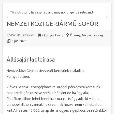
This job listing has expired and may no longer be relevant!
NEMZETKÖZI GÉPJÁRMŰ SOFŐR
SZ&SZ SPEDICIO KFT
CE jogosítvány
Örkény
,
Magyarország
3 jún 2026
Állásajánlat leírása
Nemzetközi Gépkocsivezetőt keresünk családias
környezetben.
2 éves Scania Tehergépkocsira +Kögel pótkocsira keresünk
tapasztalt gépkocsi vezetőt 1 hét kint de ha úgy alakul
általában itthon lehet lenni ha a munka is úgy adja ki.Minden
ünnepek itthon vannak haza vannak hozva nem kell ott aludni
kint.A fizetés 40.000ft/nap de ha ügyes a gépkocsivezető akkor