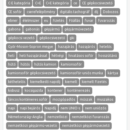
C-E kategória
C+E
C+E kategória
ce
CE gépkocsivezető
CE sofőr
cserefelépítmény
digitális tachográf
díj
Dobozos
ebner
élelmiszer
eu
fizetés
Főállás
fuvar
fuvarozás
gabona
gabonás
gépjármű
gépjárművezető
gépkocsi vezető
gépkocsivezető
gki
Győr-Moson-Sopron megye
hazajárás
hazajárós
hetelős
heti
heti hazajárással
hétvégi
hivatásos sofőr
hosszútávú
hűtő
hűtős
hűtős kamion
kamionsofőr
kamionsofőr gépkocsivezető
kamionsofőr-uniós munka
kártya
kéthetelős
kiemelkedő napidíj
kiemelt
kiemelt Fizetés
kisbusz
kocsigazda
kontener
konténerezés
láncos konténeres sofőr
mozgópadlós
műszak
muszakos
napi
napi bejárós
Napidíj
nem UNIO-s
nem uniózós
Németország–Anglia
nemzetközi
nemzetközi fuvarozás
nemzetközi gépjármü-vezetö
nemzetközi gépjárművezető