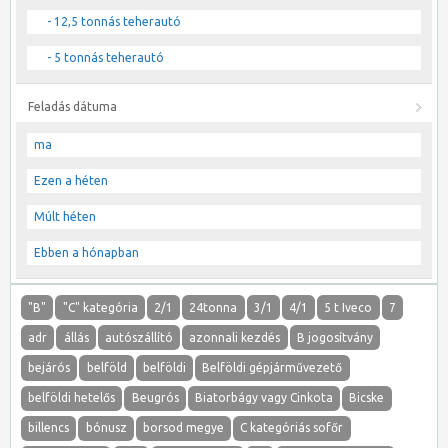
- 12,5 tonnás teherautó
- 5 tonnás teherautó
Feladás dátuma
ma
Ezen a héten
Múlt héten
Ebben a hónapban
"B"
"C" kategória
2/1
24tonna
3/1
4/1
5 t Iveco
7
adr
állás
autószállító
azonnali kezdés
B jogosítvány
bejárós
belföld
belföldi
Belföldi gépjárművezető
belföldi hetelős
Beugrós
Biatorbágy vagy Cinkota
Bicske
billencs
bónusz
borsod megye
C kategóriás sofőr