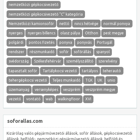
nemzetközi gépkocsivezető
nemzetközi gépkocsivezető "C" kategória
Nemzetközi kamionsofőr
nettó
nincs hétvége
normál ponvya
nyerges
nyerges billencs
olasz pálya
Otthon
pest megye
polgárdi
pontos fizetés
ponyva
ponyvás
Portugál
rendszer
részmunkaidő
sofőr
sofőrállás
spanyol
svédország
Székesfehérvár
személyszállító
szerelvény
tapasztalt sofőr
Tartálykocsi vezető
tartályos
teherautó
tehergépkocsi vezető
Teljes munkaidő
TGK
UK
unio
üzemanyag
versenyképes
veszprém
veszprém megye
vezető
vontató
wab
walkingfloor
XVI
soforallas.com
Kizárólag valós gépjárművezetői állások, sofőr állások, gépkocsivezetői
állások, belföldi-, nemzetközi gépjárművezetői állások, belföldi és