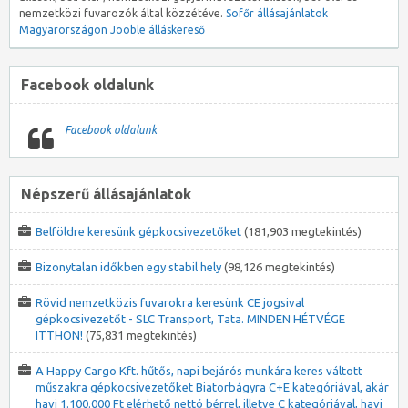
nemzetközi fuvarozók által közzétéve.
Sofőr állásajánlatok
Magyarországon
Jooble álláskereső
Facebook oldalunk
Facebook oldalunk
Népszerű állásajánlatok
Belföldre keresünk gépkocsivezetőket
(181,903 megtekintés)
Bizonytalan időkben egy stabil hely
(98,126 megtekintés)
Rövid nemzetközis fuvarokra keresünk CE jogsival
gépkocsivezetőt - SLC Transport, Tata. MINDEN HÉTVÉGE
ITTHON!
(75,831 megtekintés)
A Happy Cargo Kft. hűtős, napi bejárós munkára keres váltott
műszakra gépkocsivezetőket Biatorbágyra C+E kategóriával, akár
havi 1.100.000 Ft elérhető nettó bérrel, illetve C kategóriával, havi