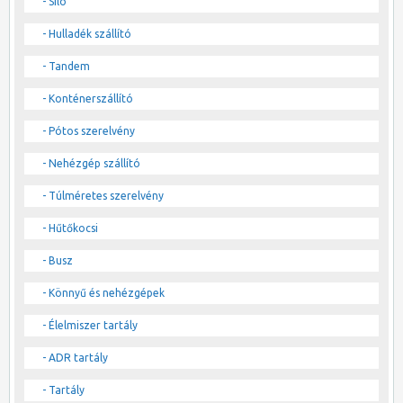
- Silo
- Hulladék szállító
- Tandem
- Konténerszállító
- Pótos szerelvény
- Nehézgép szállító
- Túlméretes szerelvény
- Hűtőkocsi
- Busz
- Könnyű és nehézgépek
- Élelmiszer tartály
- ADR tartály
- Tartály