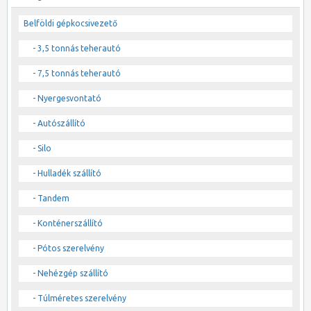
Belföldi gépkocsivezető
- 3,5 tonnás teherautó
- 7,5 tonnás teherautó
- Nyergesvontató
- Autószállító
- Silo
- Hulladék szállító
- Tandem
- Konténerszállító
- Pótos szerelvény
- Nehézgép szállító
- Túlméretes szerelvény