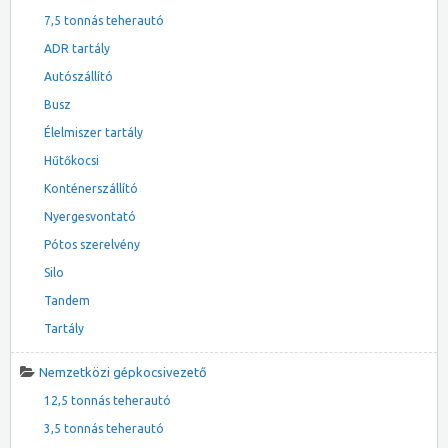
7,5 tonnás teherautó
ADR tartály
Autószállító
Busz
Élelmiszer tartály
Hűtőkocsi
Konténerszállító
Nyergesvontató
Pótos szerelvény
Silo
Tandem
Tartály
Nemzetközi gépkocsivezető
12,5 tonnás teherautó
3,5 tonnás teherautó