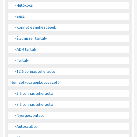
- Hűtőkocsi
- Busz
- Könnyű és nehézgépek
- Élelmiszer tartály
- ADR tartály
- Tartály
- 12,5 tonnás teherautó
Nemzetközi gépkocsivezető
- 3,5 tonnás teherautó
- 7,5 tonnás teherautó
- Nyergesvontató
- Autószállító