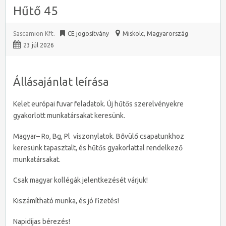
Hűtő 45
Sascamion Kft.
CE jogosítvány
Miskolc
,
Magyarország
23 júl 2026
Állásajánlat leírása
Kelet európai fuvar feladatok. Új hűtős szerelvényekre
gyakorlott munkatársakat keresünk.
Magyar– Ro, Bg, Pl viszonylatok. Bővülő csapatunkhoz
keresünk tapasztalt, és hűtős gyakorlattal rendelkező
munkatársakat.
Csak magyar kollégák jelentkezését várjuk!
Kiszámítható munka, és jó fizetés!
Napidíjas bérezés!