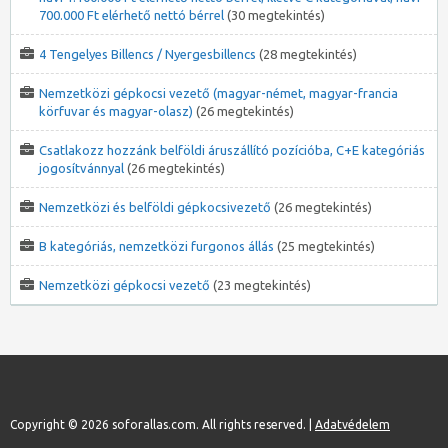
700.000 Ft elérhető nettó bérrel
(30 megtekintés)
4 Tengelyes Billencs / Nyergesbillencs
(28 megtekintés)
Nemzetközi gépkocsi vezető (magyar-német, magyar-francia
körfuvar és magyar-olasz)
(26 megtekintés)
Csatlakozz hozzánk belföldi áruszállító pozícióba, C+E kategóriás
jogosítvánnyal
(26 megtekintés)
Nemzetközi és belföldi gépkocsivezető
(26 megtekintés)
B kategóriás, nemzetközi furgonos állás
(25 megtekintés)
Nemzetközi gépkocsi vezető
(23 megtekintés)
Copyright © 2026 soforallas.com. All rights reserved. |
Adatvédelem