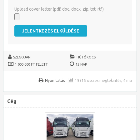
Upload cover letter (pdf, doc, docx, zip, txt, rtf)
SZEGOJANI
HŰTŐKOCSI
1 000 000 FT FELETT
13 NAP
Nyomtatás
19915 összes megtekintés, 4 ma
Cég