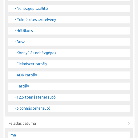
- Nehézgép szállító
- Túlméretes szerelvény
- Hűtőkocsi
- Busz
- Könnyű és nehézgépek
- Élelmiszer tartály
- ADR tartály
- Tartály
- 12,5 tonnás teherautó
- 5 tonnás teherautó
Feladás dátuma
ma