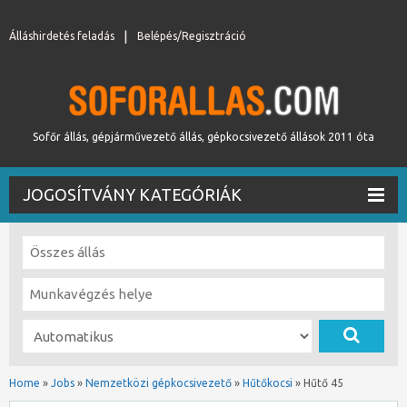
Álláshirdetés feladás
Belépés/Regisztráció
Sofőr állás, gépjárművezető állás, gépkocsivezető állások 2011 óta
JOGOSÍTVÁNY KATEGÓRIÁK
Home
»
Jobs
»
Nemzetközi gépkocsivezető
»
Hűtőkocsi
»
Hűtő 45