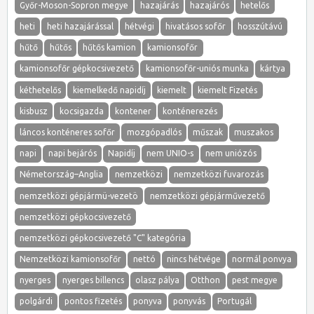
Győr-Moson-Sopron megye
hazajárás
hazajárós
hetelős
heti
heti hazajárással
hétvégi
hivatásos sofőr
hosszútávú
hűtő
hűtős
hűtős kamion
kamionsofőr
kamionsofőr gépkocsivezető
kamionsofőr-uniós munka
kártya
kéthetelős
kiemelkedő napidíj
kiemelt
kiemelt Fizetés
kisbusz
kocsigazda
kontener
konténerezés
láncos konténeres sofőr
mozgópadlós
műszak
muszakos
napi
napi bejárós
Napidíj
nem UNIO-s
nem uniózós
Németország–Anglia
nemzetközi
nemzetközi fuvarozás
nemzetközi gépjármü-vezetö
nemzetközi gépjárművezető
nemzetközi gépkocsivezető
nemzetközi gépkocsivezető "C" kategória
Nemzetközi kamionsofőr
nettó
nincs hétvége
normál ponvya
nyerges
nyerges billencs
olasz pálya
Otthon
pest megye
polgárdi
pontos fizetés
ponyva
ponyvás
Portugál