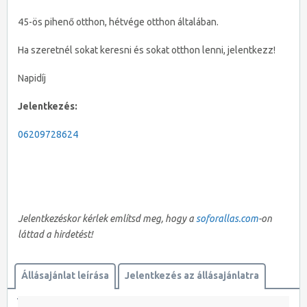
45-ös pihenő otthon, hétvége otthon általában.
Ha szeretnél sokat keresni és sokat otthon lenni, jelentkezz!
Napidíj
Jelentkezés:
06209728624
Jelentkezéskor kérlek említsd meg, hogy a
soforallas.com
-on
láttad a hirdetést!
Állásajánlat leírása
Jelentkezés az állásajánlatra
Térkép megtekintése