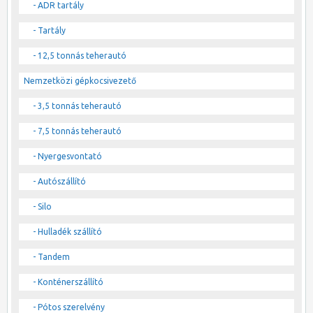
- ADR tartály
- Tartály
- 12,5 tonnás teherautó
Nemzetközi gépkocsivezető
- 3,5 tonnás teherautó
- 7,5 tonnás teherautó
- Nyergesvontató
- Autószállító
- Silo
- Hulladék szállító
- Tandem
- Konténerszállító
- Pótos szerelvény