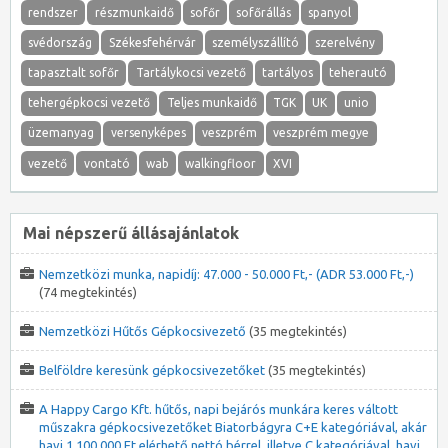
rendszer
részmunkaidő
sofőr
sofőrállás
spanyol
svédország
Székesfehérvár
személyszállító
szerelvény
tapasztalt sofőr
Tartálykocsi vezető
tartályos
teherautó
tehergépkocsi vezető
Teljes munkaidő
TGK
UK
unio
üzemanyag
versenyképes
veszprém
veszprém megye
vezető
vontató
wab
walkingfloor
XVI
Mai népszerű állásajánlatok
Nemzetközi munka, napidíj: 47.000 - 50.000 Ft,- (ADR 53.000 Ft,-)
(74 megtekintés)
Nemzetközi Hűtős Gépkocsivezető
(35 megtekintés)
Belföldre keresünk gépkocsivezetőket
(35 megtekintés)
A Happy Cargo Kft. hűtős, napi bejárós munkára keres váltott
műszakra gépkocsivezetőket Biatorbágyra C+E kategóriával, akár
havi 1.100.000 Ft elérhető nettó bérrel, illetve C kategóriával, havi