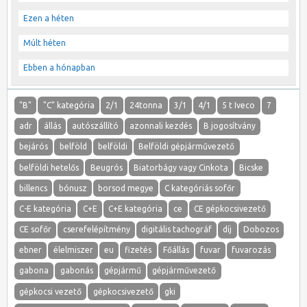
Ezen a héten
Múlt héten
Ebben a hónapban
"B"
"C" kategória
2/1
24tonna
3/1
4/1
5 t Iveco
7
adr
állás
autószállító
azonnali kezdés
B jogosítvány
bejárós
belföld
belföldi
Belföldi gépjárművezető
belföldi hetelős
Beugrós
Biatorbágy vagy Cinkota
Bicske
billencs
bónusz
borsod megye
C kategóriás sofőr
C-E kategória
C+E
C+E kategória
ce
CE gépkocsivezető
CE sofőr
cserefelépítmény
digitális tachográf
díj
Dobozos
ebner
élelmiszer
eu
fizetés
Főállás
fuvar
fuvarozás
gabona
gabonás
gépjármű
gépjárművezető
gépkocsi vezető
gépkocsivezető
gki