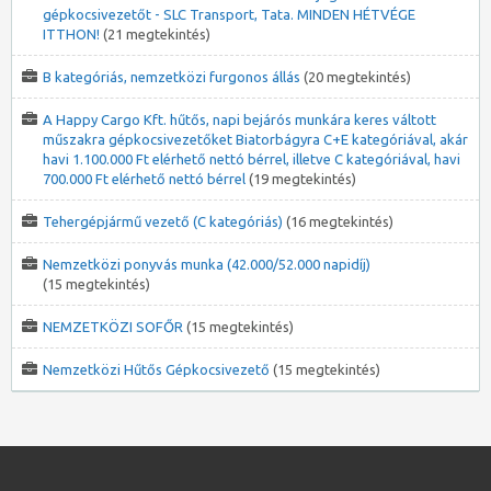
gépkocsivezetőt - SLC Transport, Tata. MINDEN HÉTVÉGE
ITTHON!
(21 megtekintés)
B kategóriás, nemzetközi furgonos állás
(20 megtekintés)
A Happy Cargo Kft. hűtős, napi bejárós munkára keres váltott
műszakra gépkocsivezetőket Biatorbágyra C+E kategóriával, akár
havi 1.100.000 Ft elérhető nettó bérrel, illetve C kategóriával, havi
700.000 Ft elérhető nettó bérrel
(19 megtekintés)
Tehergépjármű vezető (C kategóriás)
(16 megtekintés)
Nemzetközi ponyvás munka (42.000/52.000 napidíj)
(15 megtekintés)
NEMZETKÖZI SOFŐR
(15 megtekintés)
Nemzetközi Hűtős Gépkocsivezető
(15 megtekintés)