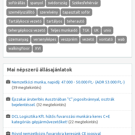
sofőrállás
spanyol
svédország
Székesfehérvár
személyszállító
szerelvény
tapasztalt sofőr
Tartálykocsi vezető
tartályos
teherautó
tehergépkocsi vezető
Teljes munkaidő
TGK
UK
unio
üzemanyag
versenyképes
veszprém
vezető
vontató
wab
walkingfloor
XVI
Mai népszerű állásajánlatok
Nemzetközi munka, napidíj: 47.000 - 50.000 Ft,- (ADR 53.000 Ft,-)
(39 megtekintés)
Éjszakai áruterítés Ausztriában "C" jogosítvánnyal, osztrák
bejelentéssel.
(32 megtekintés)
DCL Logisztika Kft. hűtős fuvarozási munkára keres C+E
kategóriás gépjárművezetőket!
(22 megtekintés)
Rövid nemzetközis fuvarokra keresünk CE jogsival