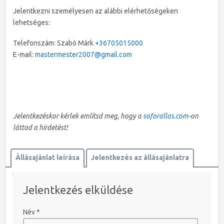
Jelentkezni személyesen az alábbi elérhetőségeken
lehetséges:
Telefonszám: Szabó Márk
+36705015000
E-mail:
mastermester2007@gmail.com
Jelentkezéskor kérlek említsd meg, hogy a
soforallas.com
-on
láttad a hirdetést!
Állásajánlat leírása
Jelentkezés az állásajánlatra
Térkép megtekintése
Jelentkezés elküldése
JELENTKEZEM AZONNAL
Név
*