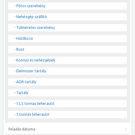
- Pótos szerelvény
- Nehézgép szállító
- Túlméretes szerelvény
- Hűtőkocsi
- Busz
- Könnyű és nehézgépek
- Élelmiszer tartály
- ADR tartály
- Tartály
- 12,5 tonnás teherautó
- 5 tonnás teherautó
Feladás dátuma