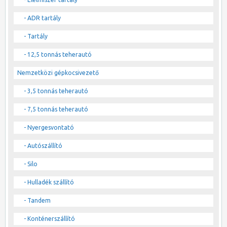
- ADR tartály
- Tartály
- 12,5 tonnás teherautó
Nemzetközi gépkocsivezető
- 3,5 tonnás teherautó
- 7,5 tonnás teherautó
- Nyergesvontató
- Autószállító
- Silo
- Hulladék szállító
- Tandem
- Konténerszállító