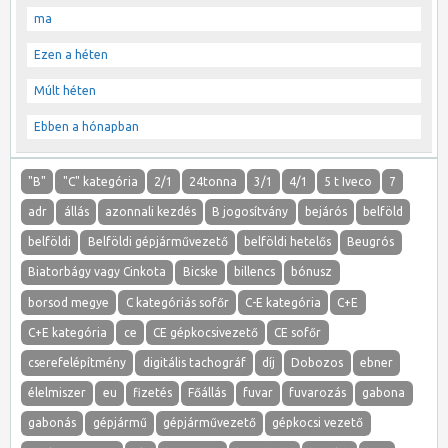
ma
Ezen a héten
Múlt héten
Ebben a hónapban
"B"
"C" kategória
2/1
24tonna
3/1
4/1
5 t Iveco
7
adr
állás
azonnali kezdés
B jogosítvány
bejárós
belföld
belföldi
Belföldi gépjárművezető
belföldi hetelős
Beugrós
Biatorbágy vagy Cinkota
Bicske
billencs
bónusz
borsod megye
C kategóriás sofőr
C-E kategória
C+E
C+E kategória
ce
CE gépkocsivezető
CE sofőr
cserefelépítmény
digitális tachográf
díj
Dobozos
ebner
élelmiszer
eu
fizetés
Főállás
fuvar
fuvarozás
gabona
gabonás
gépjármű
gépjárművezető
gépkocsi vezető