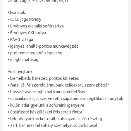
Célországok: FR, DE, BE, NL, ES, IT
Elvárások:
• C, CE jogosítvány
• Érvényes digitális sofőrkártya
• Érvényes GKI kártya
• PÁV 3 vizsga
• igényes, önálló-pontos munkavégzés
• problémamegoldó képesség
• megbízhatóság
Amit nyújtunk:
• kiemelkedő bérezés, pontos kifizetés
• fiatal, jól felszerelt járműpark, teljeskörű szervizháttér
• hosszútávú, megbízható munkalehetőség
• dinamikus és jól szervezett csapatmunka, segítőkész irányítók
• külön odafigyelünk a sofőreink igényeire
• útdíjfizető készülékkel felszerelt flotta
• telephelyünkön kulturált, zuhanyzós sofőrrészleg
• zárt, kamerás telephely személyautó parkolóval