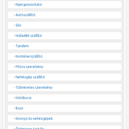
- Nyergesvontató
- Autószállító
- Silo
- Hulladék szállító
- Tandem
- Konténerszállító
- Pótos szerelvény
- Nehézgép szállító
- Túlméretes szerelvény
- Hűtőkocsi
- Busz
- Könnyű és nehézgépek
- Élelmiszer tartály