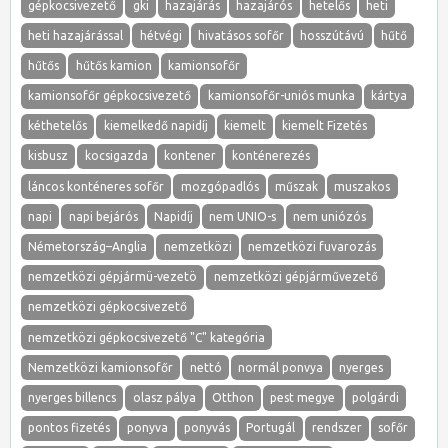
gépkocsivezető
gki
hazajárás
hazajárós
hetelős
heti
heti hazajárással
hétvégi
hivatásos sofőr
hosszútávú
hűtő
hűtős
hűtős kamion
kamionsofőr
kamionsofőr gépkocsivezető
kamionsofőr-uniós munka
kártya
kéthetelős
kiemelkedő napidíj
kiemelt
kiemelt Fizetés
kisbusz
kocsigazda
kontener
konténerezés
láncos konténeres sofőr
mozgópadlós
műszak
muszakos
napi
napi bejárós
Napidíj
nem UNIO-s
nem uniózós
Németország–Anglia
nemzetközi
nemzetközi fuvarozás
nemzetközi gépjármü-vezetö
nemzetközi gépjárművezető
nemzetközi gépkocsivezető
nemzetközi gépkocsivezető "C" kategória
Nemzetközi kamionsofőr
nettó
normál ponvya
nyerges
nyerges billencs
olasz pálya
Otthon
pest megye
polgárdi
pontos fizetés
ponyva
ponyvás
Portugál
rendszer
sofőr