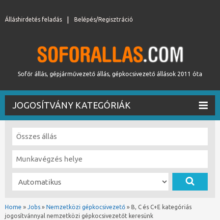
Álláshirdetés feladás
Belépés/Regisztráció
Sofőr állás, gépjárművezető állás, gépkocsivezető állások 2011 óta
JOGOSÍTVÁNY KATEGÓRIÁK
Home
»
Jobs
»
Nemzetközi gépkocsivezető
»
B, C és C+E kategóriás
jogosítvánnyal nemzetközi gépkocsivezetőt keresünk