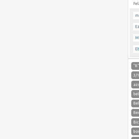
Fe
m
E
M
E
"B
3/
az
bel
Be
Be
Bic
bo