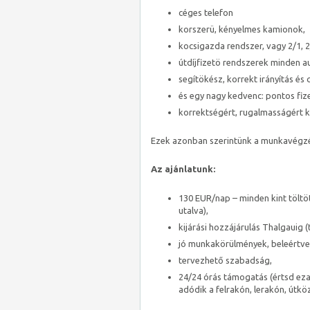
céges telefon
korszerü, kényelmes kamionok,
kocsigazda rendszer, vagy 2/1,
útdíjfizetö rendszerek minden a
segítökész, korrekt irányítás és
és egy nagy kedvenc: pontos fiz
korrektségért, rugalmasságért 
Ezek azonban szerintünk a munkavégzés
Az ajánlatunk:
130 EUR/nap – minden kint töltö
utalva),
kijárási hozzájárulás Thalgauig 
jó munkakörülmények, beleértve 
tervezhető szabadság,
24/24 órás támogatás (értsd ez
adódik a felrakón, lerakón, útkö