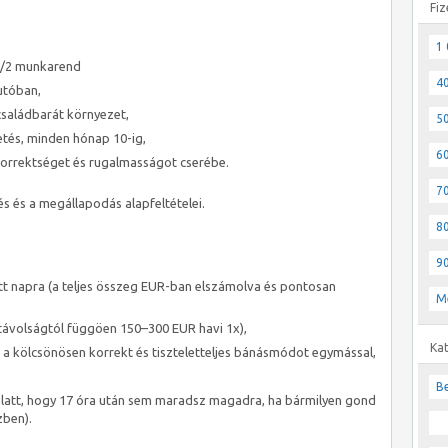
Fiz
1 
 2/2 munkarend
40
utóban,
 családbarát környezet,
50
etés, minden hónap 10-ig,
60
korrektséget és rugalmasságot cserébe.
70
 és a megállapodás alapfeltételei.
80
90
tt napra (a teljes összeg EUR-ban elszámolva és pontosan
M
(távolságtól függöen 150–300 EUR havi 1x),
Ka
a kölcsönösen korrekt és tiszteletteljes bánásmódot egymással,
Be
alatt, hogy 17 óra után sem maradsz magadra, ha bármilyen gond
zben).