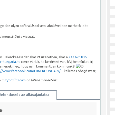
gyetlen olyan soförállásod sem, ahol években mérhetö idöt
 megcsinálni a vizsgát.
is. Jelentkezésedet akár itt üzenetben, akár a
+43 676 836
r-hungaria.hu
címre várjuk, ha kérdésed van, hívj bennünket, írj
n ismerjük meg, hogy nem kommentben kommunikál
s://www.facebook.com/EBNERHUNGARY/
– kellemes böngészést,
y a
soforallas.com
-on láttad a hirdetést!
Jelentkezés az állásajánlatra
e
JELENTKEZEM AZONNAL