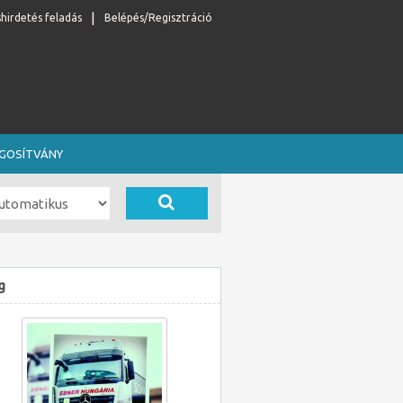
shirdetés feladás
Belépés/Regisztráció
OGOSÍTVÁNY
g