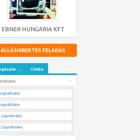
EBNER HUNGARIA KFT
ÁLLÁSHIRDETÉS FELADÁS
ngészés …
Címke
gosítvány
jogosítvány
jogosítvány
 jogosítvány
 jogosítvány