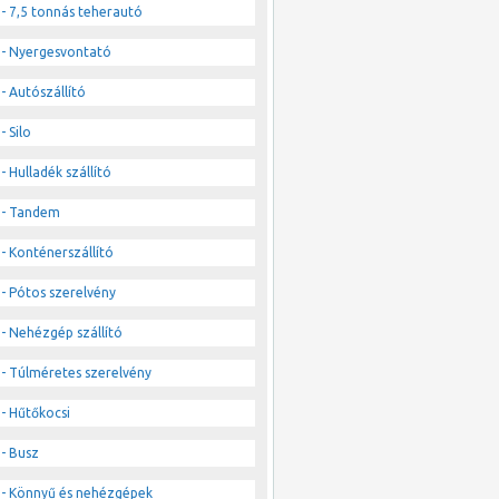
- 7,5 tonnás teherautó
- Nyergesvontató
- Autószállító
- Silo
- Hulladék szállító
- Tandem
- Konténerszállító
- Pótos szerelvény
- Nehézgép szállító
- Túlméretes szerelvény
- Hűtőkocsi
- Busz
- Könnyű és nehézgépek