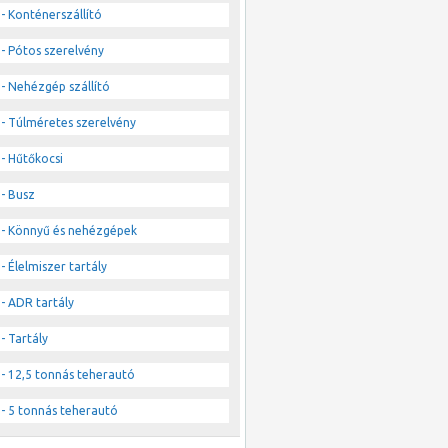
- Konténerszállító
- Pótos szerelvény
- Nehézgép szállító
- Túlméretes szerelvény
- Hűtőkocsi
- Busz
- Könnyű és nehézgépek
- Élelmiszer tartály
- ADR tartály
- Tartály
- 12,5 tonnás teherautó
- 5 tonnás teherautó