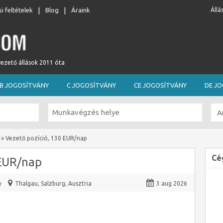
i feltételek
Blog
Áraink
Állá
vezető állások 2011 óta
B JOGOSÍTVÁNY
C JOGOSÍTVÁNY
CE JOGOSÍTVÁNY
DE J
»
Vezető pozíció, 130 EUR/nap
Cé
 EUR/nap
y
Thalgau
,
Salzburg, Ausztria
3 aug 2026