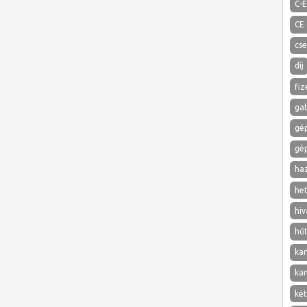
C-E
CE
cs
díj
fiz
ga
gé
gé
ha
het
hiv
hű
ka
ka
két