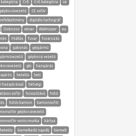
 kategória
C+E
C+E kategória
ce
 gépkocsivezető
CE sofőr
erefelépítmény
digitális tachográf
Dobozos
ebner
élelmiszer
eu
etés
Főállás
fuvar
fuvarozás
bona
gabonás
gépjármű
pjárművezető
gépkocsi vezető
pkocsivezető
gki
hazajárás
zajárós
hetelős
heti
i hazajárással
hétvégi
atásos sofőr
hosszútávú
hűtő
tős
hűtős kamion
kamionsofőr
mionsofőr gépkocsivezető
mionsofőr-uniós munka
kártya
hetelős
kiemelkedő napidíj
kiemelt