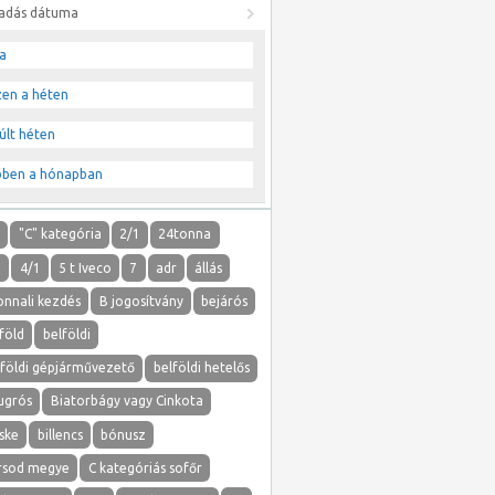
ladás dátuma
a
zen a héten
últ héten
bben a hónapban
"
"C" kategória
2/1
24tonna
1
4/1
5 t Iveco
7
adr
állás
onnali kezdés
B jogosítvány
bejárós
föld
belföldi
lföldi gépjárművezető
belföldi hetelős
ugrós
Biatorbágy vagy Cinkota
ske
billencs
bónusz
rsod megye
C kategóriás sofőr