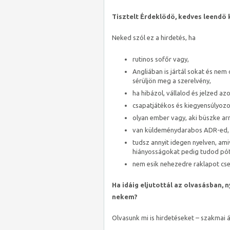
Tisztelt Érdeklödö, kedves leendö 
Neked szól ez a hirdetés, ha
rutinos sofőr vagy,
Angliában is jártál sokat és nem
sérüljön meg a szerelvény,
ha hibázol, vállalod és jelzed az
csapatjátékos és kiegyensúlyozott
olyan ember vagy, aki büszke ar
van küldeménydarabos ADR-ed, va
tudsz annyit idegen nyelven, ami
hiányosságokat pedig tudod póto
nem esik nehezedre raklapot cse
Ha idáig eljutottál az olvasásban, 
nekem?
Olvasunk mi is hirdetéseket – szakmai á