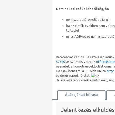
Nem neked szól a lehetöség, ha
nem szeretnél Angliába járni,
ha az elmúlt években nem volt e
töltöttél,
nincs ADR-ed es nem is szeretnéd
Referenciát kérünk – és szívesen adunk 
57380
-as számon, vagy az
office@ebne
üzenetet, a komoly érdeklödést onna
Ha csak benéztél a FB-oldalunkra
http
és derüs napot. jó utat!
Jelentkezéskor kérlek említsd meg, hog
Állásajánlat leírása
Térkép megtekintése
Jelentkezés elküldés