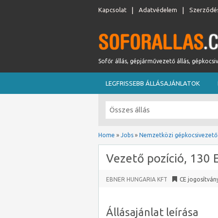
Kapcsolat
Adatvédelem
Szerződés
Sofőr állás, gépjárművezető állás, gépkocsi
LEGFRISSEBB ÁLLÁSAJÁNLATOK
Home
»
Jobs
»
Nemzetközi gépkocsivezető
Vezető pozíció, 130
EBNER HUNGARIA KFT
CE jogosítván
Állásajánlat leírása