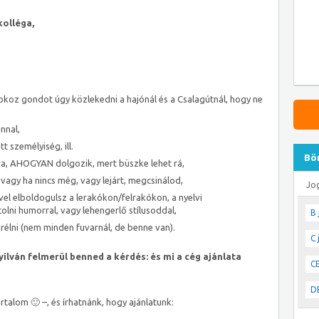
kolléga,
 okoz gondot úgy közlekedni a hajónál és a Csalagútnál, hogy ne
onnal,
 személyiség, ill.
Bö
ra, AHOGYAN dolgozik, mert büszke lehet rá,
gy ha nincs még, vagy lejárt, megcsinálod,
Jo
vel elboldogulsz a lerakókon/felrakókon, a nyelvi
lni humorral, vagy lehengerlő stílusoddal,
B 
rélni (nem minden fuvarnál, de benne van).
C 
nyilván felmerül benned a kérdés:
és mi a cég ajánlata
CE
DE
rtalom 🙂 –, és írhatnánk, hogy ajánlatunk: